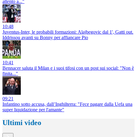
attento a..."
10:48
Juventus-Inter, le probabili formazioni: Alajbegovic dal 1', Gatti out.
Iddrissou avanti su Bonny per affiancare Pio
10:41
Bennacer saluta il Milan e i suoi tifosi con un post sui social: "Non è
finita..."
09:21
Infantino sotto accusa, dall’Inghilterra: "Fece pagare dalla Uefa una
super liquidazione per l'amante"
Ultimi video