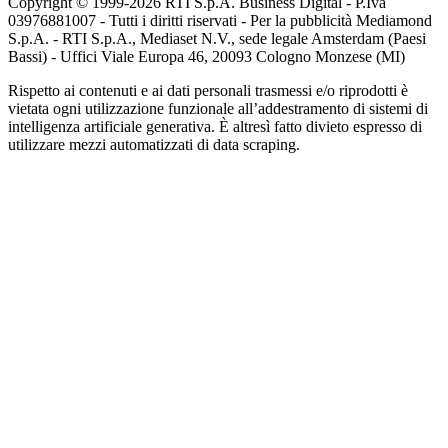
Copyright © 1999-
2026
RTI S.p.A. Business Digital - P.Iva
03976881007 - Tutti i diritti riservati - Per la pubblicità Mediamond
S.p.A. - RTI S.p.A., Mediaset N.V., sede legale Amsterdam (Paesi
Bassi) - Uffici Viale Europa 46, 20093 Cologno Monzese (MI)
Rispetto ai contenuti e ai dati personali trasmessi e/o riprodotti è
vietata ogni utilizzazione funzionale all’addestramento di sistemi di
intelligenza artificiale generativa. È altresì fatto divieto espresso di
utilizzare mezzi automatizzati di data scraping.