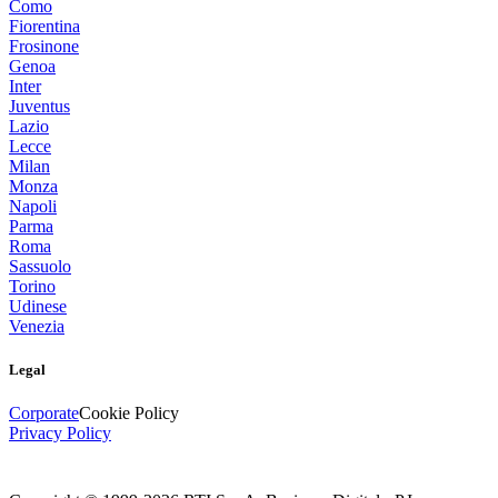
Como
Fiorentina
Frosinone
Genoa
Inter
Juventus
Lazio
Lecce
Milan
Monza
Napoli
Parma
Roma
Sassuolo
Torino
Udinese
Venezia
Legal
Corporate
Cookie Policy
Privacy Policy