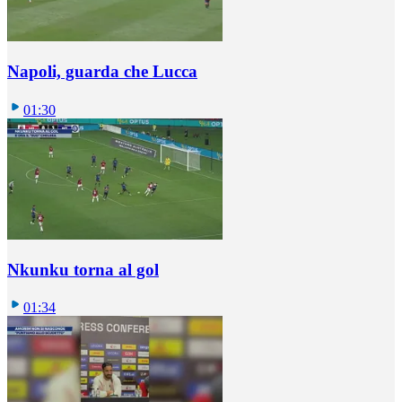
Napoli, guarda che Lucca
01:30
Nkunku torna al gol
01:34