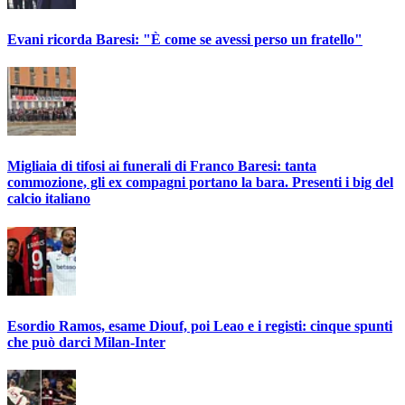
Evani ricorda Baresi: "È come se avessi perso un fratello"
Migliaia di tifosi ai funerali di Franco Baresi: tanta
commozione, gli ex compagni portano la bara. Presenti i big del
calcio italiano
Esordio Ramos, esame Diouf, poi Leao e i registi: cinque spunti
che può darci Milan-Inter