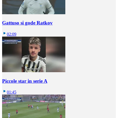
Gattuso si gode Ratkov
02:09
Piccole star in serie A
01:45