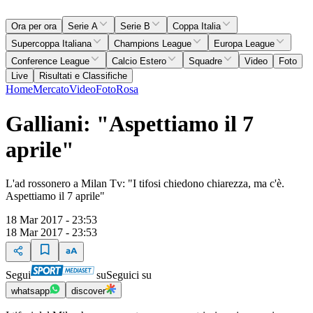
Ora per ora
Serie A
Serie B
Coppa Italia
Supercoppa Italiana
Champions League
Europa League
Conference League
Calcio Estero
Squadre
Video
Foto
Live
Risultati e Classifiche
Home
Mercato
Video
Foto
Rosa
Galliani: "Aspettiamo il 7
aprile"
L'ad rossonero a Milan Tv: "I tifosi chiedono chiarezza, ma c'è.
Aspettiamo il 7 aprile"
18 Mar 2017 - 23:53
18 Mar 2017 - 23:53
Segui
su
Seguici su
whatsapp
discover