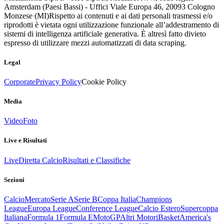
Amsterdam (Paesi Bassi) - Uffici Viale Europa 46, 20093 Cologno
Monzese (MI)
Rispetto ai contenuti e ai dati personali trasmessi e/o
riprodotti è vietata ogni utilizzazione funzionale all’addestramento di
sistemi di intelligenza artificiale generativa. È altresì fatto divieto
espresso di utilizzare mezzi automatizzati di data scraping.
Legal
Corporate
Privacy Policy
Cookie Policy
Media
Video
Foto
Live e Risultati
Live
Diretta Calcio
Risultati e Classifiche
Sezioni
Calcio
Mercato
Serie A
Serie B
Coppa Italia
Champions
League
Europa League
Conference League
Calcio Estero
Supercoppa
Italiana
Formula 1
Formula E
MotoGP
Altri Motori
Basket
America's