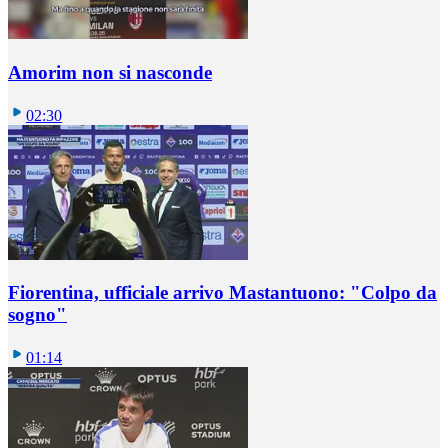
Amorim non si nasconde
02:30
Fiorentina, ufficiale arrivo Mastantuono: "Colpo da
sogno"
01:14