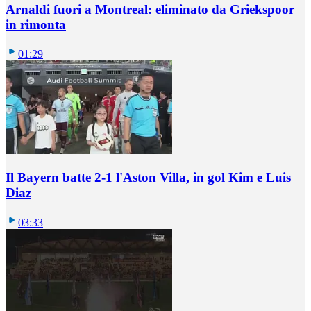
Arnaldi fuori a Montreal: eliminato da Griekspoor
in rimonta
01:29
Il Bayern batte 2-1 l'Aston Villa, in gol Kim e Luis
Diaz
03:33