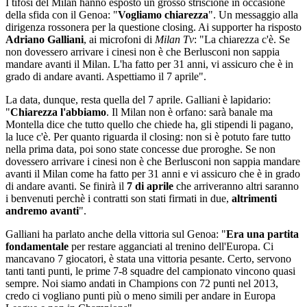
I tifosi del Milan hanno esposto un grosso striscione in occasione
della sfida con il Genoa: "
Vogliamo chiarezza
". Un messaggio alla
dirigenza rossonera per la questione closing. Ai supporter ha risposto
Adriano Galliani
, ai microfoni di
Milan Tv
: "La chiarezza c'è. Se
non dovessero arrivare i cinesi non è che Berlusconi non sappia
mandare avanti il Milan. L'ha fatto per 31 anni, vi assicuro che è in
grado di andare avanti. Aspettiamo il 7 aprile".
La data, dunque, resta quella del 7 aprile. Galliani è lapidario:
"
Chiarezza l'abbiamo
. Il Milan non è orfano: sarà banale ma
Montella dice che tutto quello che chiede ha, gli stipendi li pagano,
la luce c'è. Per quanto riguarda il closing: non si è potuto fare tutto
nella prima data, poi sono state concesse due proroghe. Se non
dovessero arrivare i cinesi non è che Berlusconi non sappia mandare
avanti il Milan come ha fatto per 31 anni e vi assicuro che è in grado
di andare avanti. Se finirà il
7 di aprile
che arriveranno altri saranno
i benvenuti perchè i contratti son stati firmati in due,
altrimenti
andremo avanti
".
Galliani ha parlato anche della vittoria sul Genoa: "
Era una partita
fondamentale
per restare agganciati al trenino dell'Europa. Ci
mancavano 7 giocatori, è stata una vittoria pesante. Certo, servono
tanti tanti punti, le prime 7-8 squadre del campionato vincono quasi
sempre. Noi siamo andati in Champions con 72 punti nel 2013,
credo ci vogliano punti più o meno simili per andare in Europa