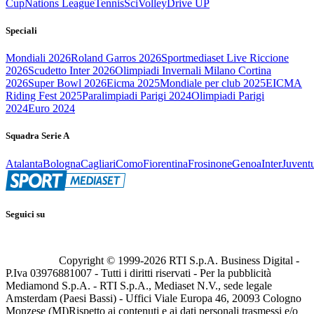
Cup
Nations League
Tennis
Sci
Volley
Drive UP
Speciali
Mondiali 2026
Roland Garros 2026
Sportmediaset Live Riccione
2026
Scudetto Inter 2026
Olimpiadi Invernali Milano Cortina
2026
Super Bowl 2026
Eicma 2025
Mondiale per club 2025
EICMA
Riding Fest 2025
Paralimpiadi Parigi 2024
Olimpiadi Parigi
2024
Euro 2024
Squadra Serie A
Atalanta
Bologna
Cagliari
Como
Fiorentina
Frosinone
Genoa
Inter
Juvent
Seguici su
Copyright © 1999-
2026
RTI S.p.A. Business Digital -
P.Iva 03976881007 - Tutti i diritti riservati - Per la pubblicità
Mediamond S.p.A. - RTI S.p.A., Mediaset N.V., sede legale
Amsterdam (Paesi Bassi) - Uffici Viale Europa 46, 20093 Cologno
Monzese (MI)
Rispetto ai contenuti e ai dati personali trasmessi e/o