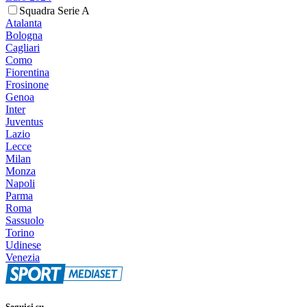
Squadra Serie A
Atalanta
Bologna
Cagliari
Como
Fiorentina
Frosinone
Genoa
Inter
Juventus
Lazio
Lecce
Milan
Monza
Napoli
Parma
Roma
Sassuolo
Torino
Udinese
Venezia
Seguici su