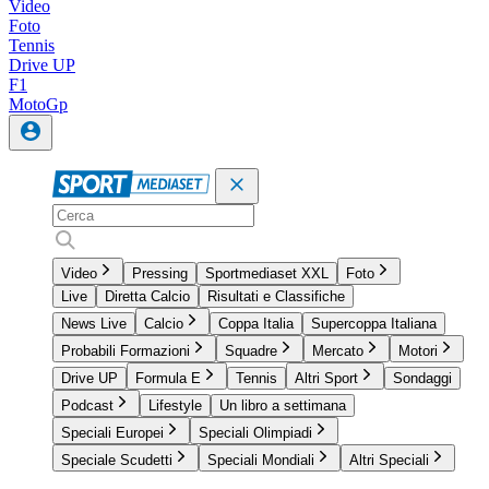
Video
Foto
Tennis
Drive UP
F1
MotoGp
Video
Pressing
Sportmediaset XXL
Foto
Live
Diretta Calcio
Risultati e Classifiche
News Live
Calcio
Coppa Italia
Supercoppa Italiana
Probabili Formazioni
Squadre
Mercato
Motori
Drive UP
Formula E
Tennis
Altri Sport
Sondaggi
Podcast
Lifestyle
Un libro a settimana
Speciali Europei
Speciali Olimpiadi
Speciale Scudetti
Speciali Mondiali
Altri Speciali