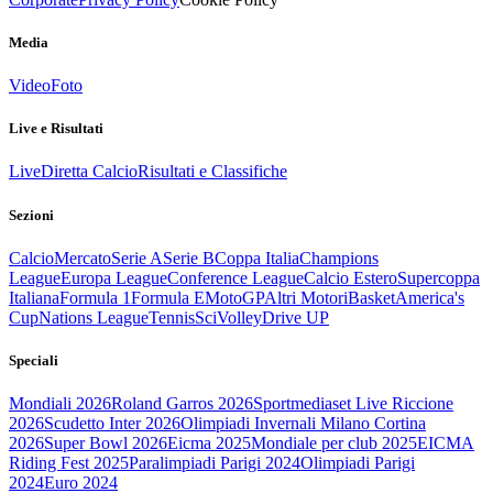
Media
Video
Foto
Live e Risultati
Live
Diretta Calcio
Risultati e Classifiche
Sezioni
Calcio
Mercato
Serie A
Serie B
Coppa Italia
Champions
League
Europa League
Conference League
Calcio Estero
Supercoppa
Italiana
Formula 1
Formula E
MotoGP
Altri Motori
Basket
America's
Cup
Nations League
Tennis
Sci
Volley
Drive UP
Speciali
Mondiali 2026
Roland Garros 2026
Sportmediaset Live Riccione
2026
Scudetto Inter 2026
Olimpiadi Invernali Milano Cortina
2026
Super Bowl 2026
Eicma 2025
Mondiale per club 2025
EICMA
Riding Fest 2025
Paralimpiadi Parigi 2024
Olimpiadi Parigi
2024
Euro 2024