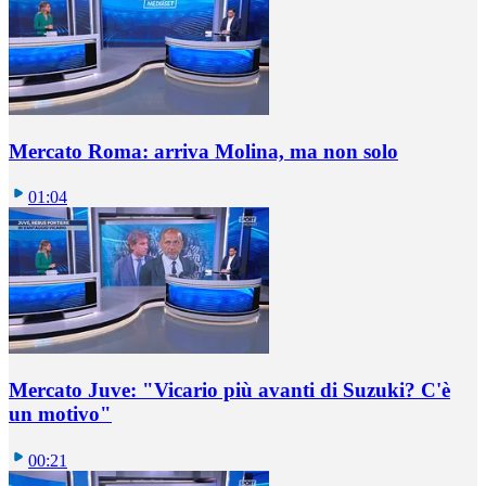
Mercato Roma: arriva Molina, ma non solo
01:04
Mercato Juve: "Vicario più avanti di Suzuki? C'è
un motivo"
00:21