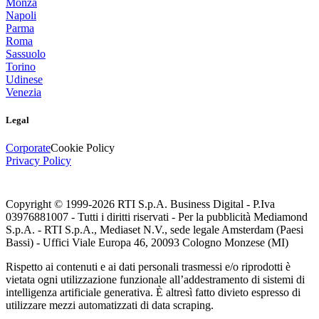
Monza
Napoli
Parma
Roma
Sassuolo
Torino
Udinese
Venezia
Legal
Corporate
Cookie Policy
Privacy Policy
Copyright © 1999-
2026
RTI S.p.A. Business Digital - P.Iva
03976881007 - Tutti i diritti riservati - Per la pubblicità Mediamond
S.p.A. - RTI S.p.A., Mediaset N.V., sede legale Amsterdam (Paesi
Bassi) - Uffici Viale Europa 46, 20093 Cologno Monzese (MI)
Rispetto ai contenuti e ai dati personali trasmessi e/o riprodotti è
vietata ogni utilizzazione funzionale all’addestramento di sistemi di
intelligenza artificiale generativa. È altresì fatto divieto espresso di
utilizzare mezzi automatizzati di data scraping.