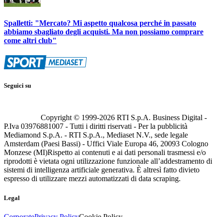
Spalletti: "Mercato? Mi aspetto qualcosa perché in passato
abbiamo sbagliato degli acquisti. Ma non possiamo comprare
come altri club"
Seguici su
Copyright © 1999-
2026
RTI S.p.A. Business Digital -
P.Iva 03976881007 - Tutti i diritti riservati - Per la pubblicità
Mediamond S.p.A. - RTI S.p.A., Mediaset N.V., sede legale
Amsterdam (Paesi Bassi) - Uffici Viale Europa 46, 20093 Cologno
Monzese (MI)
Rispetto ai contenuti e ai dati personali trasmessi e/o
riprodotti è vietata ogni utilizzazione funzionale all’addestramento di
sistemi di intelligenza artificiale generativa. È altresì fatto divieto
espresso di utilizzare mezzi automatizzati di data scraping.
Legal
Corporate
Privacy Policy
Cookie Policy