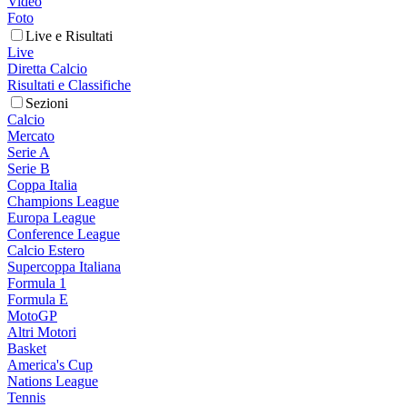
Video
Foto
Live e Risultati
Live
Diretta Calcio
Risultati e Classifiche
Sezioni
Calcio
Mercato
Serie A
Serie B
Coppa Italia
Champions League
Europa League
Conference League
Calcio Estero
Supercoppa Italiana
Formula 1
Formula E
MotoGP
Altri Motori
Basket
America's Cup
Nations League
Tennis