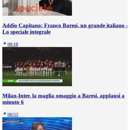
Addio Capitano: Franco Baresi, un grande italiano -
Lo speciale integrale
00:18
Milan-Inter, la maglia omaggio a Baresi, applausi a
minuto 6
00:53