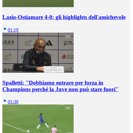
Lazio-Ostiamare 4-0: gli highlights dell'amichevole
01:19
Spalletti: "Dobbiamo entrare per forza in
Champions perché la Juve non può stare fuori"
01:30