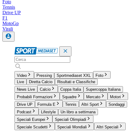
Foto
Tennis
Drive UP
F1
MotoGp
Virali
Video
Pressing
Sportmediaset XXL
Foto
Live
Diretta Calcio
Risultati e Classifiche
News Live
Calcio
Coppa Italia
Supercoppa Italiana
Probabili Formazioni
Squadre
Mercato
Motori
Drive UP
Formula E
Tennis
Altri Sport
Sondaggi
Podcast
Lifestyle
Un libro a settimana
Speciali Europei
Speciali Olimpiadi
Speciale Scudetti
Speciali Mondiali
Altri Speciali