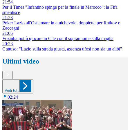
21:54
Per il Times "Infantino spinge per la finale in Marocco": la Fifa
smentisce
21:23
Poker Lazio all'Ostiamare in amichevole, doppiette per Ratkov e
Zaccagni
21:05
Vozinha potrà giocare in Cile con il soprannome sulla maglia
20:23
Gattuso: "Lazio sulla strada giusta, assenza tifosi non sia un alibi"
Ultimi video
Vedi tutti
02:24