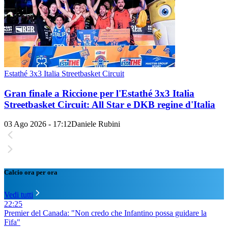
Estathé 3x3 Italia Streetbasket Circuit
Gran finale a Riccione per l'Estathé 3x3 Italia
Streetbasket Circuit: All Star e DKB regine d'Italia
03 Ago 2026 - 17:12
Daniele Rubini
Calcio ora per ora
Vedi tutti
22:25
Premier del Canada: "Non credo che Infantino possa guidare la
Fifa"