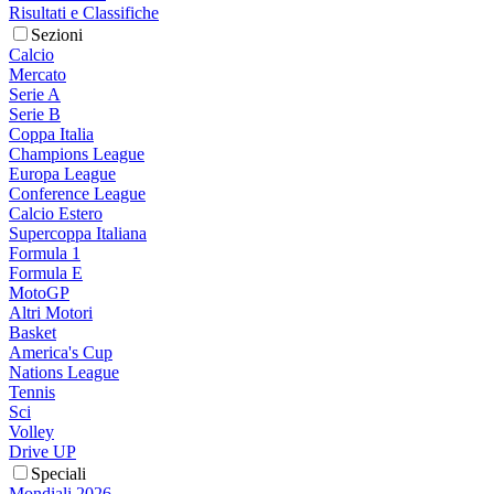
Risultati e Classifiche
Sezioni
Calcio
Mercato
Serie A
Serie B
Coppa Italia
Champions League
Europa League
Conference League
Calcio Estero
Supercoppa Italiana
Formula 1
Formula E
MotoGP
Altri Motori
Basket
America's Cup
Nations League
Tennis
Sci
Volley
Drive UP
Speciali
Mondiali 2026