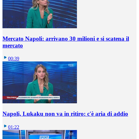
Mercato Napoli: arrivano 30 milioni e si scatena il
mercato
00:39
Napoli, Lukaku non va in ritiro: c'è aria di addio
01:22