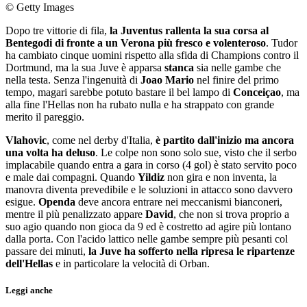
© Getty Images
Dopo tre vittorie di fila,
la Juventus rallenta la sua corsa al
Bentegodi di fronte a un Verona più fresco e volenteroso
. Tudor
ha cambiato cinque uomini rispetto alla sfida di Champions contro il
Dortmund, ma la sua Juve è apparsa
stanca
sia nelle gambe che
nella testa. Senza l'ingenuità di
Joao Mario
nel finire del primo
tempo, magari sarebbe potuto bastare il bel lampo di
Conceiçao
, ma
alla fine l'Hellas non ha rubato nulla e ha strappato con grande
merito il pareggio.
Vlahovic
, come nel derby d'Italia,
è partito dall'inizio ma ancora
una volta ha deluso
. Le colpe non sono solo sue, visto che il serbo
implacabile quando entra a gara in corso (4 gol) è stato servito poco
e male dai compagni. Quando
Yildiz
non gira e non inventa, la
manovra diventa prevedibile e le soluzioni in attacco sono davvero
esigue.
Openda
deve ancora entrare nei meccanismi bianconeri,
mentre il più penalizzato appare
David
, che non si trova proprio a
suo agio quando non gioca da 9 ed è costretto ad agire più lontano
dalla porta. Con l'acido lattico nelle gambe sempre più pesanti col
passare dei minuti,
la Juve ha sofferto nella ripresa le ripartenze
dell'Hellas
e in particolare la velocità di Orban.
Leggi anche