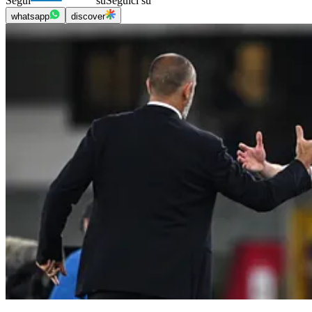
Segui
su
Seguici su
whatsapp
discover