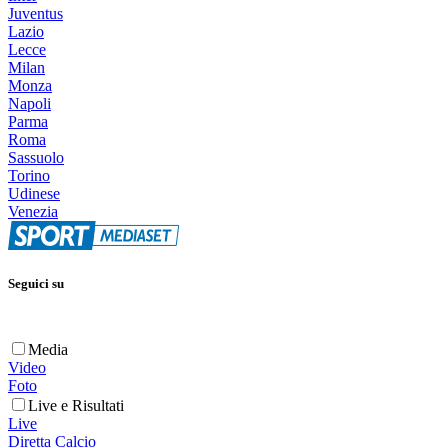
Juventus
Lazio
Lecce
Milan
Monza
Napoli
Parma
Roma
Sassuolo
Torino
Udinese
Venezia
Seguici su
Media
Video
Foto
Live e Risultati
Live
Diretta Calcio