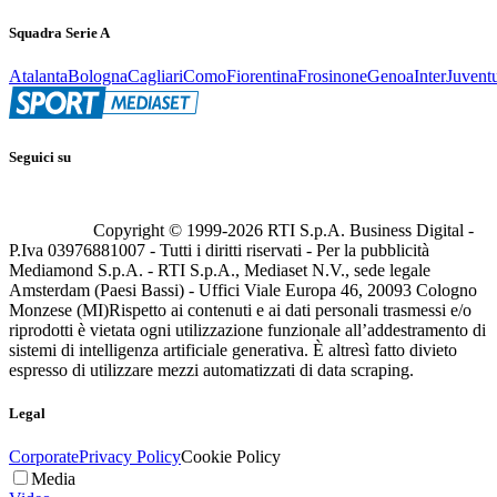
Squadra Serie A
Atalanta
Bologna
Cagliari
Como
Fiorentina
Frosinone
Genoa
Inter
Juvent
Seguici su
Copyright © 1999-
2026
RTI S.p.A. Business Digital -
P.Iva 03976881007 - Tutti i diritti riservati - Per la pubblicità
Mediamond S.p.A. - RTI S.p.A., Mediaset N.V., sede legale
Amsterdam (Paesi Bassi) - Uffici Viale Europa 46, 20093 Cologno
Monzese (MI)
Rispetto ai contenuti e ai dati personali trasmessi e/o
riprodotti è vietata ogni utilizzazione funzionale all’addestramento di
sistemi di intelligenza artificiale generativa. È altresì fatto divieto
espresso di utilizzare mezzi automatizzati di data scraping.
Legal
Corporate
Privacy Policy
Cookie Policy
Media