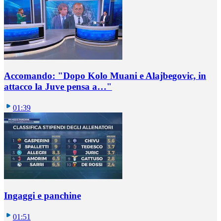
Accomando: "Dopo Kolo Muani e Alajbegovic, in
attacco la Juve pensa a…"
01:39
Ingaggi e panchine
01:51