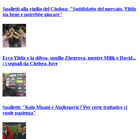
Spalletti alla vigilia del Chelsea: "Soddisfatto del mercato, Yildiz
sta bene e potrebbe giocare"
Ecco Yildiz e la difesa, squillo Zhegrova, mentre Milik e David...
: i segnali da Chelsea-Juve
Spalletti: "Kolo Muani e Alajbegovic? Per certe trattative ci
vuole pazienza"