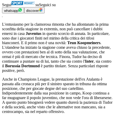
Segui
su
Seguici su
whatsapp
discover
L'entusiasmo per la clamorosa rimonta che ha allontanato la prima
sconfitta della stagione in extremis, non può cancellare i dubbi
emersi in casa
Juventus
in questo scorcio di annata. In particolare,
sono due i giocatori finiti nel mirino della critica dei tifosi
bianconeri. E il primo non è una novità:
Teun Koopmeiners
.
L'olandese ha iniziato la stagione come aveva chiuso la precedente,
ovvero con prestazioni ben al di sotto della sua valutazione, che
ormai è più di mercato che tecnica. Finora, Tudor ha deciso di
continuare a puntare su di lui, tanto che sia contro l'
Inter
, sia contro
il
Borussia Dortmund
è partito titolare. Senza particolari risposte
positive, però.
Anche in Champions League, la prestazione dell'ex Atalanta è
passata alla cronaca più per il sinistro sparato in tribuna da ottima
posizione, che per giocate degne del suo cartellino.
Indipendentemente dalla sua posizione in campo, Koop continua a
far mugugnare il popolo juventino, che non vede l'ora di liberarsene.
A questo punto bisognerà vedere quanto durerà la pazienza di Tudor
e della società, anche visto che le alternative non mancano, sia a
centrocampo, sia nel reparto offensivo.