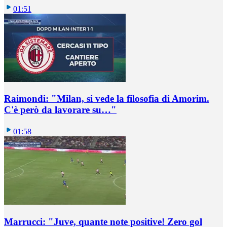
01:51
Raimondi: "Milan, si vede la filosofia di Amorim.
C'è però da lavorare su…"
01:58
Marrucci: "Juve, quante note positive! Zero gol