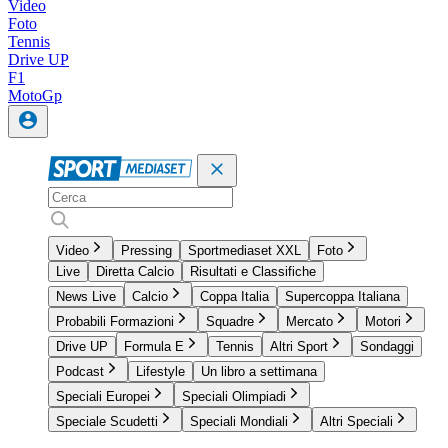
Video
Foto
Tennis
Drive UP
F1
MotoGp
Video
Pressing
Sportmediaset XXL
Foto
Live
Diretta Calcio
Risultati e Classifiche
News Live
Calcio
Coppa Italia
Supercoppa Italiana
Probabili Formazioni
Squadre
Mercato
Motori
Drive UP
Formula E
Tennis
Altri Sport
Sondaggi
Podcast
Lifestyle
Un libro a settimana
Speciali Europei
Speciali Olimpiadi
Speciale Scudetti
Speciali Mondiali
Altri Speciali