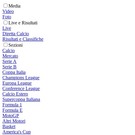
Media
Video
Foto
Live e Risultati
Live
Diretta Calcio
Risultati e Classifiche
Sezioni
Calcio
Mercato
Serie A
Serie B
Coppa Italia
Champions League
Europa League
Conference League
Calcio Estero
Supercoppa Italiana
Formula 1
Formula E
MotoGP
Altri Motori
Basket
America's Cup