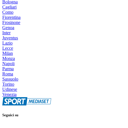
Bologna
Cagliari
Como
Fiorentina
Frosinone
Genoa
Inter
Juventus
Lazio
Lecce
Milan
Monza
Napoli
Parma
Roma
Sassuolo
Torino
Udinese
Venezia
Seguici su