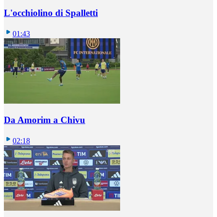
L'occhiolino di Spalletti
01:43
Da Amorim a Chivu
02:18