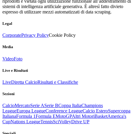
riprodotti è vietata ogni utilizzazione funzionale all’addestramento di
sistemi di intelligenza artificiale generativa. È altresì fatto divieto
espresso di utilizzare mezzi automatizzati di data scraping.
Legal
Corporate
Privacy Policy
Cookie Policy
Media
Video
Foto
Live e Risultati
Live
Diretta Calcio
Risultati e Classifiche
Sezioni
Calcio
Mercato
Serie A
Serie B
Coppa Italia
Champions
League
Europa League
Conference League
Calcio Estero
Supercoppa
Italiana
Formula 1
Formula E
MotoGP
Altri Motori
Basket
America's
Cup
Nations League
Tennis
Sci
Volley
Drive UP
Speciali