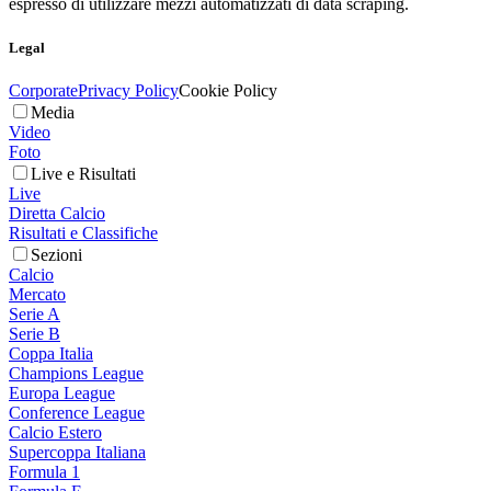
espresso di utilizzare mezzi automatizzati di data scraping.
Legal
Corporate
Privacy Policy
Cookie Policy
Media
Video
Foto
Live e Risultati
Live
Diretta Calcio
Risultati e Classifiche
Sezioni
Calcio
Mercato
Serie A
Serie B
Coppa Italia
Champions League
Europa League
Conference League
Calcio Estero
Supercoppa Italiana
Formula 1