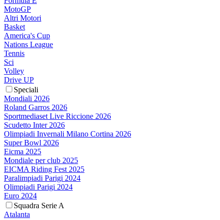
Formula E
MotoGP
Altri Motori
Basket
America's Cup
Nations League
Tennis
Sci
Volley
Drive UP
Speciali
Mondiali 2026
Roland Garros 2026
Sportmediaset Live Riccione 2026
Scudetto Inter 2026
Olimpiadi Invernali Milano Cortina 2026
Super Bowl 2026
Eicma 2025
Mondiale per club 2025
EICMA Riding Fest 2025
Paralimpiadi Parigi 2024
Olimpiadi Parigi 2024
Euro 2024
Squadra Serie A
Atalanta