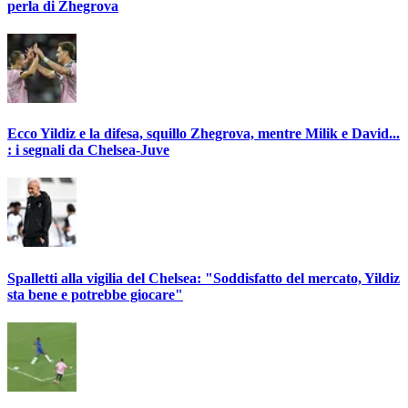
perla di Zhegrova
Ecco Yildiz e la difesa, squillo Zhegrova, mentre Milik e David...
: i segnali da Chelsea-Juve
Spalletti alla vigilia del Chelsea: "Soddisfatto del mercato, Yildiz
sta bene e potrebbe giocare"