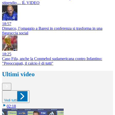
stipendio… IL VIDEO
18:57
Dimarco, l’omaggio a Baresi in conferenza si trasforma in una
figuraccia social
18:25
Caso Fifa, anche la Conmebol sudamericana contro Infantino:
"Preoccupati, il calcio è di tutti"
Ultimi video
Vedi tutti
02:18