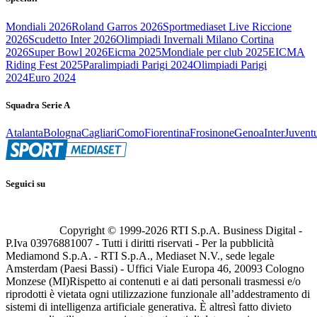
Mondiali 2026
Roland Garros 2026
Sportmediaset Live Riccione
2026
Scudetto Inter 2026
Olimpiadi Invernali Milano Cortina
2026
Super Bowl 2026
Eicma 2025
Mondiale per club 2025
EICMA
Riding Fest 2025
Paralimpiadi Parigi 2024
Olimpiadi Parigi
2024
Euro 2024
Squadra Serie A
Atalanta
Bologna
Cagliari
Como
Fiorentina
Frosinone
Genoa
Inter
Juvent
Seguici su
Copyright © 1999-
2026
RTI S.p.A. Business Digital -
P.Iva 03976881007 - Tutti i diritti riservati - Per la pubblicità
Mediamond S.p.A. - RTI S.p.A., Mediaset N.V., sede legale
Amsterdam (Paesi Bassi) - Uffici Viale Europa 46, 20093 Cologno
Monzese (MI)
Rispetto ai contenuti e ai dati personali trasmessi e/o
riprodotti è vietata ogni utilizzazione funzionale all’addestramento di
sistemi di intelligenza artificiale generativa. È altresì fatto divieto