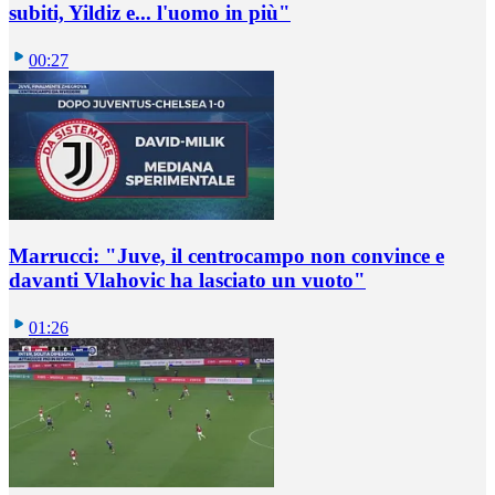
subiti, Yildiz e... l'uomo in più"
00:27
Marrucci: "Juve, il centrocampo non convince e
davanti Vlahovic ha lasciato un vuoto"
01:26