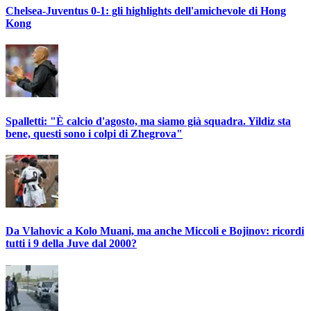
Chelsea-Juventus 0-1: gli highlights dell'amichevole di Hong
Kong
Spalletti: "È calcio d'agosto, ma siamo già squadra. Yildiz sta
bene, questi sono i colpi di Zhegrova"
Da Vlahovic a Kolo Muani, ma anche Miccoli e Bojinov: ricordi
tutti i 9 della Juve dal 2000?