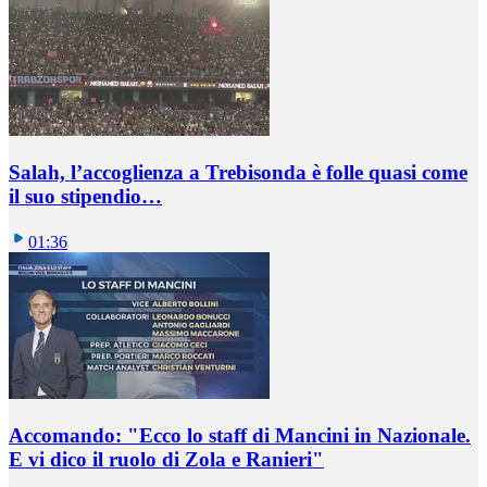
Salah, l’accoglienza a Trebisonda è folle quasi come
il suo stipendio…
01:36
Accomando: "Ecco lo staff di Mancini in Nazionale.
E vi dico il ruolo di Zola e Ranieri"