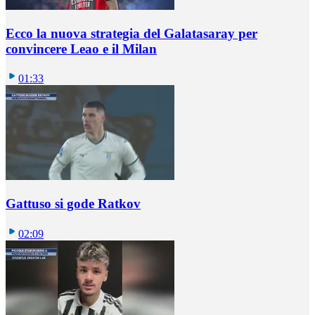
Ecco la nuova strategia del Galatasaray per
convincere Leao e il Milan
01:33
Gattuso si gode Ratkov
02:09