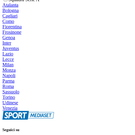
Atalanta
Bologna
Cagliari
Como
Fiorentina
Frosinone
Genoa
Inter
Juventus
Lazio
Lecce
Milan
Monza
Napoli
Parma
Roma
Sassuolo
Torino
Udinese
Venezia
Seguici su