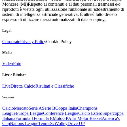
Monzese (MI)
Rispetto ai contenuti e ai dati personali trasmessi e/o
riprodotti è vietata ogni utilizzazione funzionale all’addestramento di
sistemi di intelligenza artificiale generativa. È altresì fatto divieto
espresso di utilizzare mezzi automatizzati di data scraping.
Legal
Corporate
Privacy Policy
Cookie Policy
Media
Video
Foto
Live e Risultati
Live
Diretta Calcio
Risultati e Classifiche
Sezioni
Calcio
Mercato
Serie A
Serie B
Coppa Italia
Champions
League
Europa League
Conference League
Calcio Estero
Supercoppa
Italiana
Formula 1
Formula E
MotoGP
Altri Motori
Basket
America's
Cup
Nations League
Tennis
Sci
Volley
Drive UP