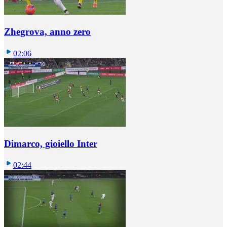
Zhegrova, anno zero
02:06
Dimarco, gioiello Inter
02:44