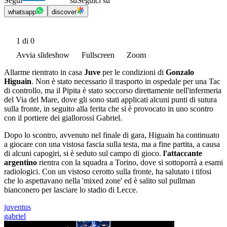
Segui
su
Seguici su
whatsapp
discover
1
di 0
Avvia slideshow
Fullscreen
Zoom
Allarme rientrato in casa
Juve
per le condizioni di
Gonzalo
Higuain
. Non è stato necessario il trasporto in ospedale per una Tac
di controllo, ma il Pipita è stato soccorso direttamente nell'infermeria
del Via del Mare, dove gli sono stati applicati alcuni punti di sutura
sulla fronte, in seguito alla ferita che si è provocato in uno scontro
con il portiere dei giallorossi Gabriel.
Dopo lo scontro, avvenuto nel finale di gara, Higuain ha continuato
a giocare con una vistosa fascia sulla testa, ma a fine partita, a causa
di alcuni capogiri, si è seduto sul campo di gioco.
l'attaccante
argentino
rientra con la squadra a Torino, dove si sottoporrà a esami
radiologici. Con un vistoso cerotto sulla fronte, ha salutato i tifosi
che lo aspettavano nella 'mixed zone' ed è salito sul pullman
bianconero per lasciare lo stadio di Lecce.
juventus
gabriel