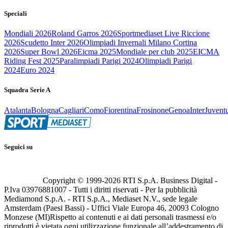
Speciali
Mondiali 2026
Roland Garros 2026
Sportmediaset Live Riccione
2026
Scudetto Inter 2026
Olimpiadi Invernali Milano Cortina
2026
Super Bowl 2026
Eicma 2025
Mondiale per club 2025
EICMA
Riding Fest 2025
Paralimpiadi Parigi 2024
Olimpiadi Parigi
2024
Euro 2024
Squadra Serie A
Atalanta
Bologna
Cagliari
Como
Fiorentina
Frosinone
Genoa
Inter
Juvent
Seguici su
Copyright © 1999-
2026
RTI S.p.A. Business Digital -
P.Iva 03976881007 - Tutti i diritti riservati - Per la pubblicità
Mediamond S.p.A. - RTI S.p.A., Mediaset N.V., sede legale
Amsterdam (Paesi Bassi) - Uffici Viale Europa 46, 20093 Cologno
Monzese (MI)
Rispetto ai contenuti e ai dati personali trasmessi e/o
riprodotti è vietata ogni utilizzazione funzionale all’addestramento di