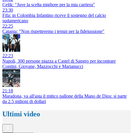
Celik: "Juve la scelta migliore per la mia carriera"
23:30
Fifa: in Colombia Infantino riceve il sostegno del calcio
sudamericano
22:25
Catania: "Non rispetteremo i tempi per la fideiussione"
22:23
Napoli, 300 persone piazza a Castel di Sangro per incontrare
Contini, Giovane, Mazzocchi e Marianucci
21:18
Maradona, va all'asta il mitico pallone della Mano de Dios: si parte
da 2.5 milioni di dollari
Ultimi video