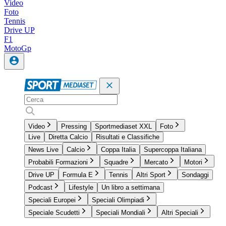
Video
Foto
Tennis
Drive UP
F1
MotoGp
Video
Pressing
Sportmediaset XXL
Foto
Live
Diretta Calcio
Risultati e Classifiche
News Live
Calcio
Coppa Italia
Supercoppa Italiana
Probabili Formazioni
Squadre
Mercato
Motori
Drive UP
Formula E
Tennis
Altri Sport
Sondaggi
Podcast
Lifestyle
Un libro a settimana
Speciali Europei
Speciali Olimpiadi
Speciale Scudetti
Speciali Mondiali
Altri Speciali