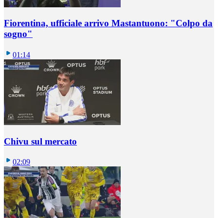
Fiorentina, ufficiale arrivo Mastantuono: "Colpo da
sogno"
01:14
Chivu sul mercato
02:09