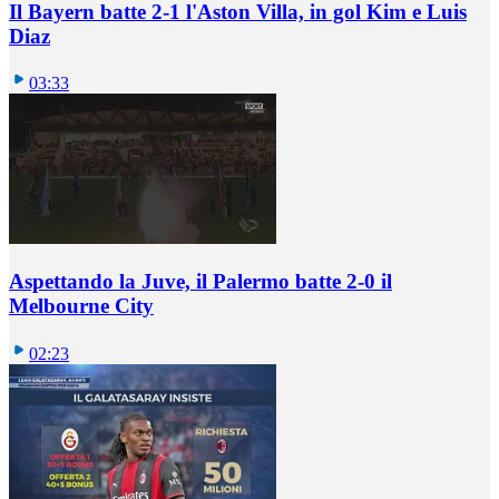
Il Bayern batte 2-1 l'Aston Villa, in gol Kim e Luis
Diaz
03:33
Aspettando la Juve, il Palermo batte 2-0 il
Melbourne City
02:23