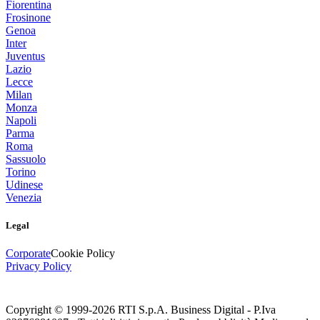
Fiorentina
Frosinone
Genoa
Inter
Juventus
Lazio
Lecce
Milan
Monza
Napoli
Parma
Roma
Sassuolo
Torino
Udinese
Venezia
Legal
Corporate
Cookie Policy
Privacy Policy
Copyright © 1999-
2026
RTI S.p.A. Business Digital - P.Iva