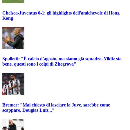
Chelsea-Juventus 0-1: gli highlights dell'amichevole di Hong
Kong
Spalletti: "È calcio d'agosto, ma siamo già squadra. Yildiz sta
bene, questi sono i colpi di Zhegrova"
Bremer: "Mai chiesto di lasciare la Juve, sarebbe come
scappare. Douglas Luiz..."