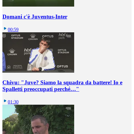
Domani c'è Juventus-Inter
00:59
Chivu: "Juve? Siamo la squadra da battere! Io e
Spalletti preoccupati perché…"
01:30