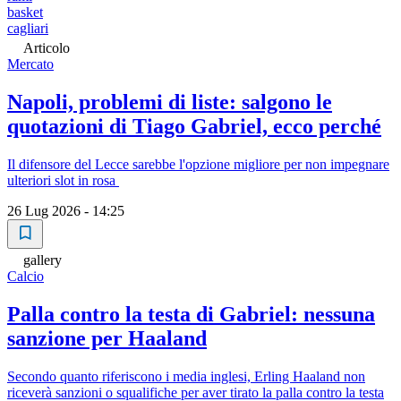
basket
cagliari
Articolo
Mercato
Napoli, problemi di liste: salgono le
quotazioni di Tiago Gabriel, ecco perché
Il difensore del Lecce sarebbe l'opzione migliore per non impegnare
ulteriori slot in rosa
26 Lug 2026 - 14:25
gallery
Calcio
Palla contro la testa di Gabriel: nessuna
sanzione per Haaland
Secondo quanto riferiscono i media inglesi, Erling Haaland non
riceverà sanzioni o squalifiche per aver tirato la palla contro la testa