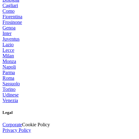
Cagliari
Como
Fiorentina
Frosinone
Genoa
Inter
Juventus
Lazio
Lecce
Milan
Monza
Napoli
Parma
Roma
Sassuolo
Torino
Udinese
Venezia
Legal
Corporate
Cookie Policy
Privacy Policy