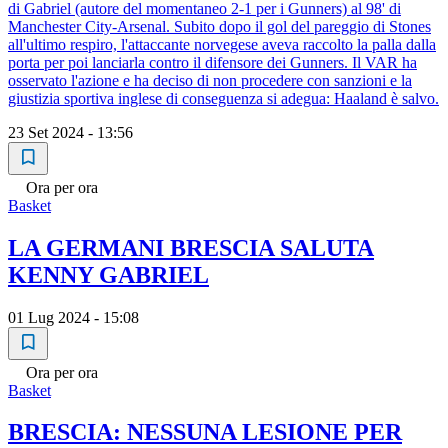
di Gabriel (autore del momentaneo 2-1 per i Gunners) al 98' di
Manchester City-Arsenal. Subito dopo il gol del pareggio di Stones
all'ultimo respiro, l'attaccante norvegese aveva raccolto la palla dalla
porta per poi lanciarla contro il difensore dei Gunners. Il VAR ha
osservato l'azione e ha deciso di non procedere con sanzioni e la
giustizia sportiva inglese di conseguenza si adegua: Haaland è salvo.
23 Set 2024 - 13:56
Ora per ora
Basket
LA GERMANI BRESCIA SALUTA
KENNY GABRIEL
01 Lug 2024 - 15:08
Ora per ora
Basket
BRESCIA: NESSUNA LESIONE PER