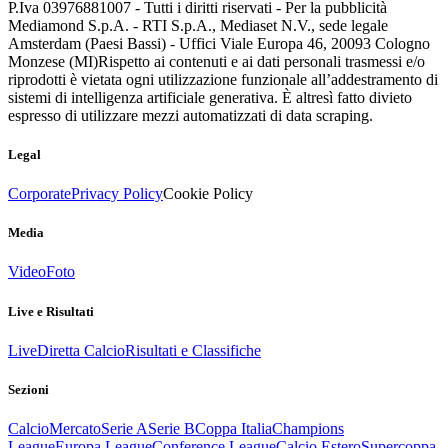
P.Iva 03976881007 - Tutti i diritti riservati - Per la pubblicità
Mediamond S.p.A. - RTI S.p.A., Mediaset N.V., sede legale
Amsterdam (Paesi Bassi) - Uffici Viale Europa 46, 20093 Cologno
Monzese (MI)
Rispetto ai contenuti e ai dati personali trasmessi e/o
riprodotti è vietata ogni utilizzazione funzionale all’addestramento di
sistemi di intelligenza artificiale generativa. È altresì fatto divieto
espresso di utilizzare mezzi automatizzati di data scraping.
Legal
Corporate
Privacy Policy
Cookie Policy
Media
Video
Foto
Live e Risultati
Live
Diretta Calcio
Risultati e Classifiche
Sezioni
Calcio
Mercato
Serie A
Serie B
Coppa Italia
Champions
League
Europa League
Conference League
Calcio Estero
Supercoppa