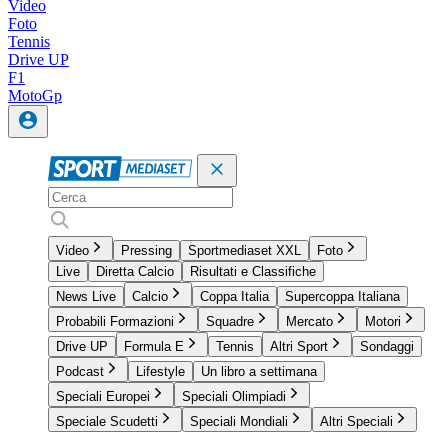
Video
Foto
Tennis
Drive UP
F1
MotoGp
Video
Pressing
Sportmediaset XXL
Foto
Live
Diretta Calcio
Risultati e Classifiche
News Live
Calcio
Coppa Italia
Supercoppa Italiana
Probabili Formazioni
Squadre
Mercato
Motori
Drive UP
Formula E
Tennis
Altri Sport
Sondaggi
Podcast
Lifestyle
Un libro a settimana
Speciali Europei
Speciali Olimpiadi
Speciale Scudetti
Speciali Mondiali
Altri Speciali