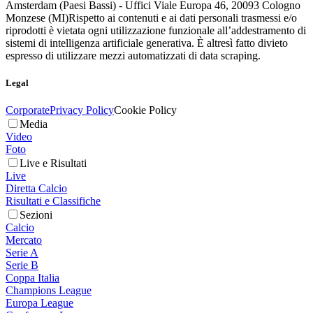
Amsterdam (Paesi Bassi) - Uffici Viale Europa 46, 20093 Cologno
Monzese (MI)
Rispetto ai contenuti e ai dati personali trasmessi e/o
riprodotti è vietata ogni utilizzazione funzionale all’addestramento di
sistemi di intelligenza artificiale generativa. È altresì fatto divieto
espresso di utilizzare mezzi automatizzati di data scraping.
Legal
Corporate
Privacy Policy
Cookie Policy
Media
Video
Foto
Live e Risultati
Live
Diretta Calcio
Risultati e Classifiche
Sezioni
Calcio
Mercato
Serie A
Serie B
Coppa Italia
Champions League
Europa League