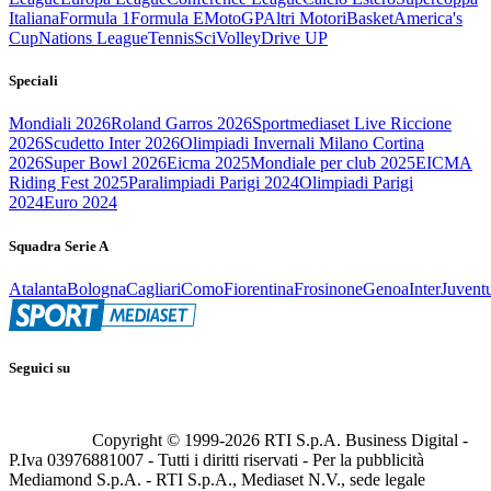
Italiana
Formula 1
Formula E
MotoGP
Altri Motori
Basket
America's
Cup
Nations League
Tennis
Sci
Volley
Drive UP
Speciali
Mondiali 2026
Roland Garros 2026
Sportmediaset Live Riccione
2026
Scudetto Inter 2026
Olimpiadi Invernali Milano Cortina
2026
Super Bowl 2026
Eicma 2025
Mondiale per club 2025
EICMA
Riding Fest 2025
Paralimpiadi Parigi 2024
Olimpiadi Parigi
2024
Euro 2024
Squadra Serie A
Atalanta
Bologna
Cagliari
Como
Fiorentina
Frosinone
Genoa
Inter
Juvent
Seguici su
Copyright © 1999-
2026
RTI S.p.A. Business Digital -
P.Iva 03976881007 - Tutti i diritti riservati - Per la pubblicità
Mediamond S.p.A. - RTI S.p.A., Mediaset N.V., sede legale