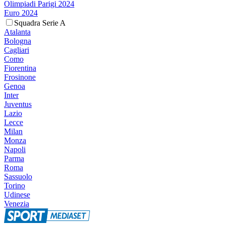
Olimpiadi Parigi 2024
Euro 2024
Squadra Serie A
Atalanta
Bologna
Cagliari
Como
Fiorentina
Frosinone
Genoa
Inter
Juventus
Lazio
Lecce
Milan
Monza
Napoli
Parma
Roma
Sassuolo
Torino
Udinese
Venezia