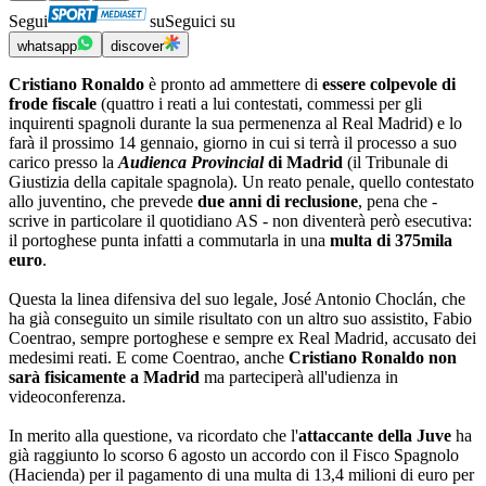
Segui
su
Seguici su
whatsapp
discover
Cristiano Ronaldo
è pronto ad ammettere di
essere colpevole di
frode fiscale
(quattro i reati a lui contestati, commessi per gli
inquirenti spagnoli durante la sua permenenza al Real Madrid) e lo
farà il prossimo 14 gennaio, giorno in cui si terrà il processo a suo
carico presso la
Audienca Provincial
di Madrid
(il Tribunale di
Giustizia della capitale spagnola). Un reato penale, quello contestato
allo juventino, che prevede
due anni di reclusione
, pena che -
scrive in particolare il quotidiano AS - non diventerà però esecutiva:
il portoghese punta infatti a commutarla in una
multa di 375mila
euro
.
Questa la linea difensiva del suo legale, José Antonio Choclán, che
ha già conseguito un simile risultato con un altro suo assistito, Fabio
Coentrao, sempre portoghese e sempre ex Real Madrid, accusato dei
medesimi reati. E come Coentrao, anche
Cristiano Ronaldo non
sarà fisicamente a Madrid
ma parteciperà all'udienza in
videoconferenza.
In merito alla questione, va ricordato che l'
attaccante della Juve
ha
già raggiunto lo scorso 6 agosto un accordo con il Fisco Spagnolo
(Hacienda) per il pagamento di una multa di 13,4 milioni di euro per