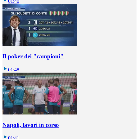
01:40
Il poker dei "campioni"
01:48
Napoli, lavori in corso
01:41