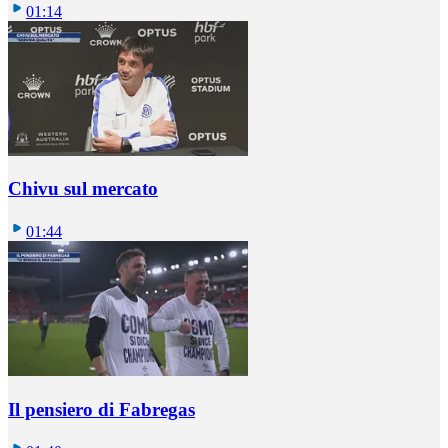
01:14
Chivu sul mercato
01:44
Il pensiero di Fabregas