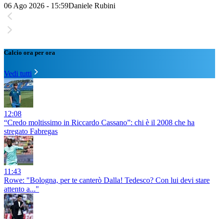
06 Ago 2026 - 15:59
Daniele Rubini
Calcio ora per ora
Vedi tutti
12:08
“Credo moltissimo in Riccardo Cassano”: chi è il 2008 che ha
stregato Fabregas
11:43
Rowe: "Bologna, per te canterò Dalla! Tedesco? Con lui devi stare
attento a..."