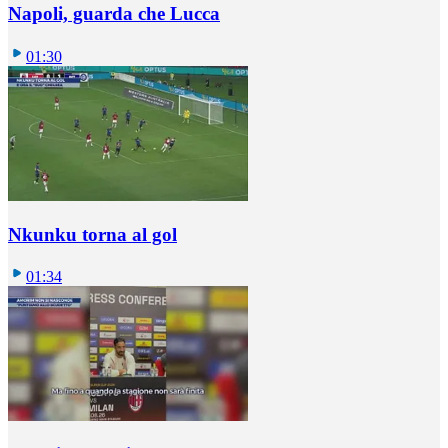
Napoli, guarda che Lucca
01:30
Nkunku torna al gol
01:34