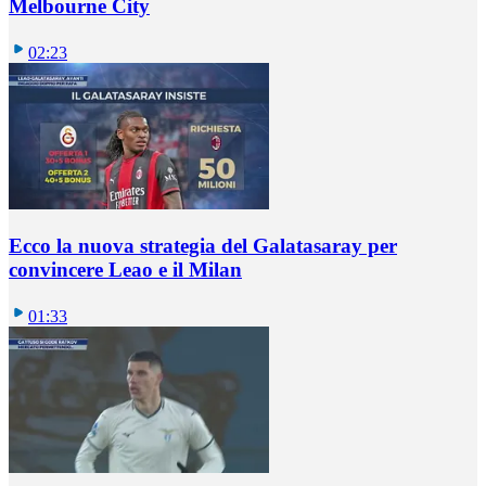
Melbourne City
02:23
Ecco la nuova strategia del Galatasaray per
convincere Leao e il Milan
01:33