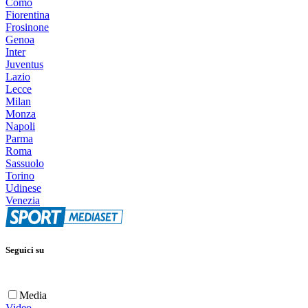
Como
Fiorentina
Frosinone
Genoa
Inter
Juventus
Lazio
Lecce
Milan
Monza
Napoli
Parma
Roma
Sassuolo
Torino
Udinese
Venezia
Seguici su
Media
Video