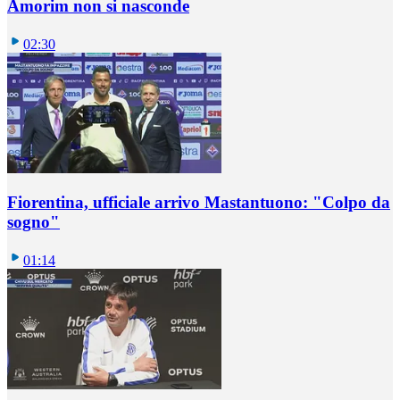
Amorim non si nasconde
02:30
Fiorentina, ufficiale arrivo Mastantuono: "Colpo da
sogno"
01:14