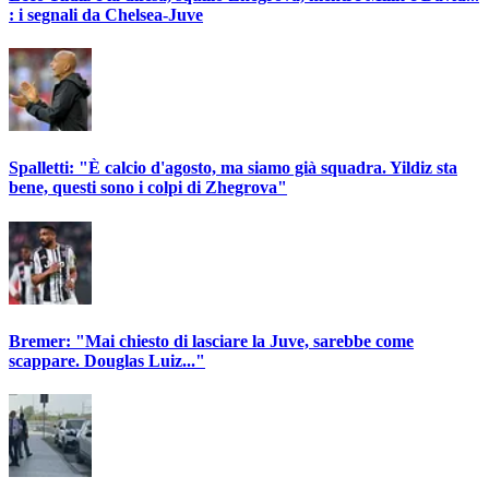
: i segnali da Chelsea-Juve
Spalletti: "È calcio d'agosto, ma siamo già squadra. Yildiz sta
bene, questi sono i colpi di Zhegrova"
Bremer: "Mai chiesto di lasciare la Juve, sarebbe come
scappare. Douglas Luiz..."