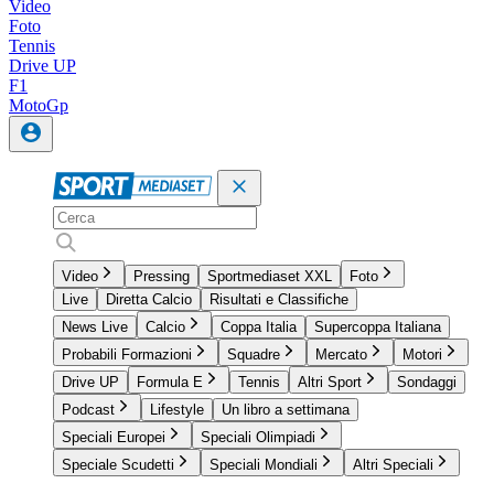
Video
Foto
Tennis
Drive UP
F1
MotoGp
Video
Pressing
Sportmediaset XXL
Foto
Live
Diretta Calcio
Risultati e Classifiche
News Live
Calcio
Coppa Italia
Supercoppa Italiana
Probabili Formazioni
Squadre
Mercato
Motori
Drive UP
Formula E
Tennis
Altri Sport
Sondaggi
Podcast
Lifestyle
Un libro a settimana
Speciali Europei
Speciali Olimpiadi
Speciale Scudetti
Speciali Mondiali
Altri Speciali