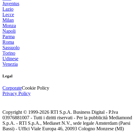
Juventus
Lazio
Lecce
Milan
Monza
Napoli
Parma
Roma
Sassuolo
Torino
Udinese
Venezia
Legal
Corporate
Cookie Policy
Privacy Policy
Copyright © 1999-
2026
RTI S.p.A. Business Digital - P.Iva
03976881007 - Tutti i diritti riservati - Per la pubblicità Mediamond
S.p.A. - RTI S.p.A., Mediaset N.V., sede legale Amsterdam (Paesi
Bassi) - Uffici Viale Europa 46, 20093 Cologno Monzese (MI)