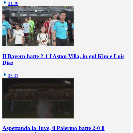
01:29
Il Bayern batte 2-1 l'Aston Villa, in gol Kim e Luis
Diaz
03:33
Aspettando la Juve, il Palermo batte 2-0 il