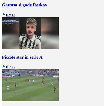
Gattuso si gode Ratkov
02:09
Piccole star in serie A
01:45