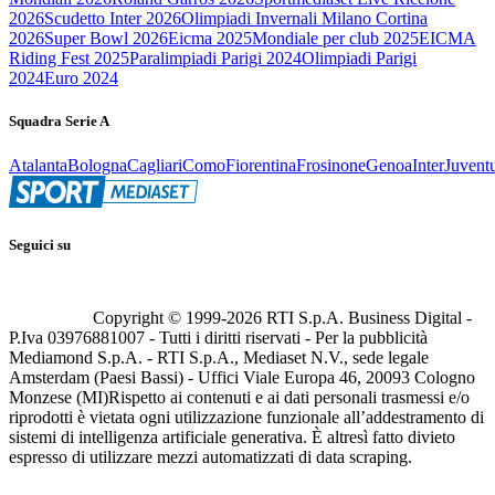
2026
Scudetto Inter 2026
Olimpiadi Invernali Milano Cortina
2026
Super Bowl 2026
Eicma 2025
Mondiale per club 2025
EICMA
Riding Fest 2025
Paralimpiadi Parigi 2024
Olimpiadi Parigi
2024
Euro 2024
Squadra Serie A
Atalanta
Bologna
Cagliari
Como
Fiorentina
Frosinone
Genoa
Inter
Juvent
Seguici su
Copyright © 1999-
2026
RTI S.p.A. Business Digital -
P.Iva 03976881007 - Tutti i diritti riservati - Per la pubblicità
Mediamond S.p.A. - RTI S.p.A., Mediaset N.V., sede legale
Amsterdam (Paesi Bassi) - Uffici Viale Europa 46, 20093 Cologno
Monzese (MI)
Rispetto ai contenuti e ai dati personali trasmessi e/o
riprodotti è vietata ogni utilizzazione funzionale all’addestramento di
sistemi di intelligenza artificiale generativa. È altresì fatto divieto
espresso di utilizzare mezzi automatizzati di data scraping.