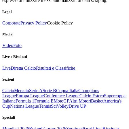
espresso di utilizzare mezzi automatizzati di data scraping.
Legal
Corporate
Privacy Policy
Cookie Policy
Media
Video
Foto
Live e Risultati
Live
Diretta Calcio
Risultati e Classifiche
Sezioni
Calcio
Mercato
Serie A
Serie B
Coppa Italia
Champions
League
Europa League
Conference League
Calcio Estero
Supercoppa
Italiana
Formula 1
Formula E
MotoGP
Altri Motori
Basket
America's
Cup
Nations League
Tennis
Sci
Volley
Drive UP
Speciali
Mondiali 2026
Roland Garros 2026
Sportmediaset Live Riccione