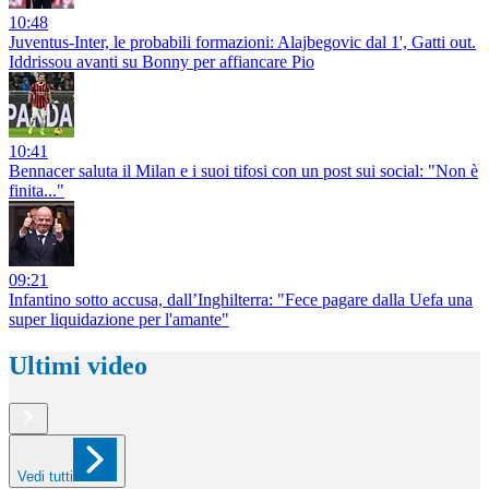
10:48
Juventus-Inter, le probabili formazioni: Alajbegovic dal 1', Gatti out.
Iddrissou avanti su Bonny per affiancare Pio
10:41
Bennacer saluta il Milan e i suoi tifosi con un post sui social: "Non è
finita..."
09:21
Infantino sotto accusa, dall’Inghilterra: "Fece pagare dalla Uefa una
super liquidazione per l'amante"
Ultimi video
Vedi tutti