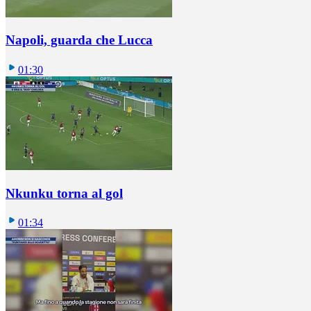
Napoli, guarda che Lucca
01:30
Nkunku torna al gol
01:34