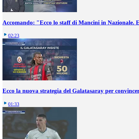
Accomando: "Ecco lo staff di Mancini in Nazionale. E 
02:23
Ecco la nuova strategia del Galatasaray per convincer
01:33