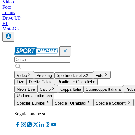
Video
Foto
Tennis
Drive UP
F1
MotoGp
Video
Pressing
Sportmediaset XXL
Foto
Live
Diretta Calcio
Risultati e Classifiche
News Live
Calcio
Coppa Italia
Supercoppa Italiana
Proba
Un libro a settimana
Speciali Europei
Speciali Olimpiadi
Speciale Scudetti
Seguici anche su