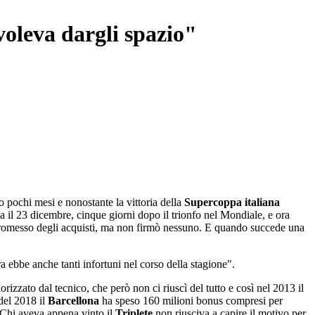
voleva dargli spazio"
o pochi mesi e nonostante la vittoria della
Supercoppa italiana
 il 23 dicembre, cinque giorni dopo il trionfo nel Mondiale, e ora
romesso degli acquisti, ma non firmò nessuno. E quando succede una
a ebbe anche tanti infortuni nel corso della stagione".
izzato dal tecnico, che però non ci riuscì del tutto e così nel 2013 il
del 2018 il
Barcellona
ha speso 160 milioni bonus compresi per
. Chi aveva appena vinto il
Triplete
non riusciva a capire il motivo per