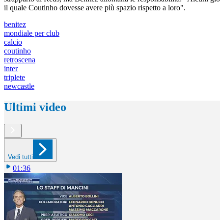
il quale Coutinho dovesse avere più spazio rispetto a loro".
benitez
mondiale per club
calcio
coutinho
retroscena
inter
triplete
newcastle
Ultimi video
Vedi tutti
01:36