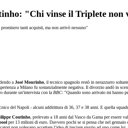
tinho: "Chi vinse il Triplete non 
i promisero tanti acquisti, ma non arrivò nessuno"
edendo a
José Mourinho
, il tecnico spagnolo restò in nerazzurro soltant
perienza a Milano fu sostanzialmente negativa. Il divorzio andò in scena
ro durante un'intervista con la
BBC
: "Quando sono arrivato mi hanno p
nico del Napoli - alcuni addirittura di 36, 37 e 38 anni. E quella squadr
ilippe Coutinho
, prelevato a 18 anni dal Vasco da Gama per essere valor
pool
per 13 milioni di euro. Davvero pochi se si pensa che nel gennaio 
ocatori non volevano accettare l’idea di lasciare spazio ad uno come lui