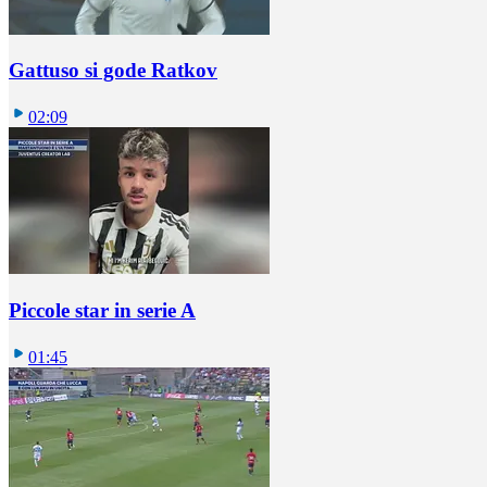
Gattuso si gode Ratkov
02:09
Piccole star in serie A
01:45