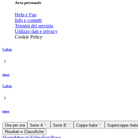
Area personale
Help e Faq
Info e contatti
Termini del servizio
Utilizzo dati e privacy
Cookie Policy
Calcio
inter
Calcio
inter
Ora per ora
Serie A
Serie B
Coppa Italia
Supercoppa Itali
Risultati e Classifiche
Home
Mercato
Video
Foto
Rosa