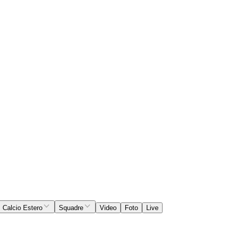
Calcio Estero
Squadre
Video
Foto
Live