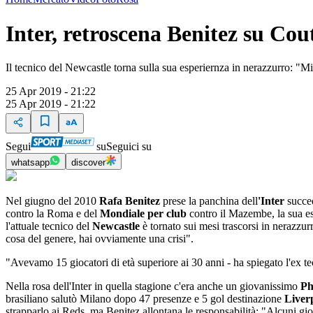
Inter, retroscena Benitez su Cou
Il tecnico del Newcastle torna sulla sua esperiernza in nerazzurro: "M
25 Apr 2019 - 21:22
25 Apr 2019 - 21:22
Segui
su
Seguici su
whatsapp
discover
Nel giugno del 2010
Rafa Benitez
prese la panchina dell
'Inter
succ
contro la Roma e del
Mondiale per club
contro il Mazembe, la sua es
l'attuale tecnico del
Newcastle
è tornato sui mesi trascorsi in nerazzur
cosa del genere, hai ovviamente una crisi".
"Avevamo 15 giocatori di età superiore ai 30 anni - ha spiegato l'ex tec
Nella rosa dell'Inter in quella stagione c'era anche un giovanissimo
Ph
brasiliano salutò Milano dopo 47 presenze e 5 gol destinazione
Liver
strapparlo ai Reds, ma Benitez allontana le responsabilità: "Alcuni gi