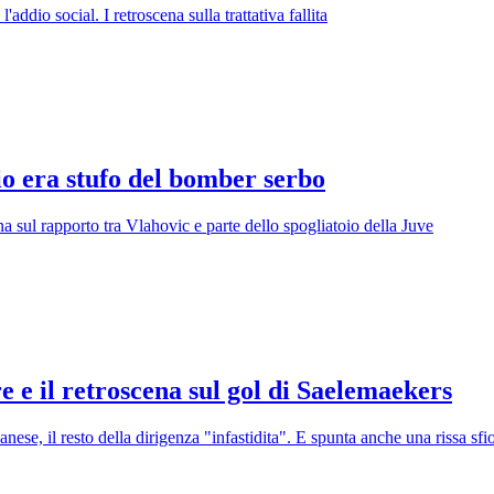
'addio social. I retroscena sulla trattativa fallita
io era stufo del bomber serbo
ena sul rapporto tra Vlahovic e parte dello spogliatoio della Juve
e e il retroscena sul gol di Saelemaekers
banese, il resto della dirigenza "infastidita". E spunta anche una rissa sfi