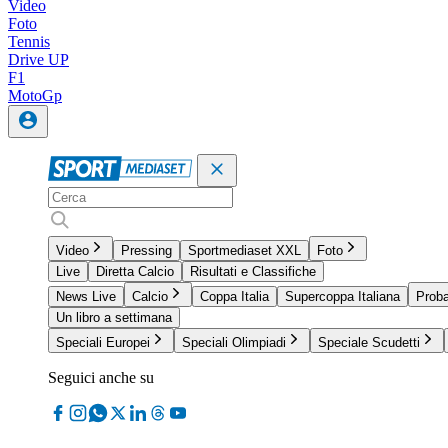
Video
Foto
Tennis
Drive UP
F1
MotoGp
Video
Pressing
Sportmediaset XXL
Foto
Live
Diretta Calcio
Risultati e Classifiche
News Live
Calcio
Coppa Italia
Supercoppa Italiana
Proba
Un libro a settimana
Speciali Europei
Speciali Olimpiadi
Speciale Scudetti
Seguici anche su