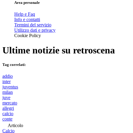
Area personale
Help e Faq
Info e contatti
Termini del servizio
Utilizzo dati e privacy
Cookie Policy
Ultime notizie su
retroscena
Tag correlati:
addio
inter
juventus
milan
juve
mercato
allegri
calcio
conte
Articolo
Calcio