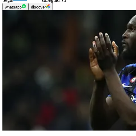
Segui
su
Seguici su
whatsapp
discover