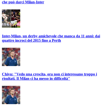
che può darci Milan-Inter
Inter-Milan, un derby amichevole che manca da 11 anni: dai
quattro incroci del 2015 fino a Perth
Chivu: "Vedo una crescita, ora non ci interessano troppo i
risultati. Il Milan ci ha messo in difficoltà"