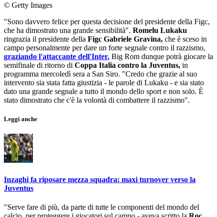
© Getty Images
"Sono davvero felice per questa decisione del presidente della Figc,
che ha dimostrato una grande sensibilità".
Romelu Lukaku
ringrazia il presidente della
Figc Gabriele Gravina,
che è sceso in
campo personalmente per dare un forte segnale contro il razzismo,
graziando l'attaccante dell'Inter.
Big Rom dunque potrà giocare la
semifinale di ritorno di
Coppa Italia contro la Juventus,
in
programma mercoledì sera a San Siro. "Credo che grazie al suo
intervento sia stata fatta giustizia - le parole di Lukaku - e sia stato
dato una grande segnale a tutto il mondo dello sport e non solo. È
stato dimostrato che c'è la volontà di combattere il razzismo".
Leggi anche
Inzaghi fa riposare mezza squadra: maxi turnover verso la
Juventus
"Serve fare di più, da parte di tutte le componenti del mondo del
calcio, per proteggere i giocatori sul campo - aveva scritto la
Roc