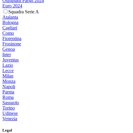
Olimpiadi Parigi 2024
Euro 2024
Squadra Serie A
Atalanta
Bologna
Cagliari
Como
Fiorentina
Frosinone
Genoa
Inter
Juventus
Lazio
Lecce
Milan
Monza
Napoli
Parma
Roma
Sassuolo
Torino
Udinese
Venezia
Legal