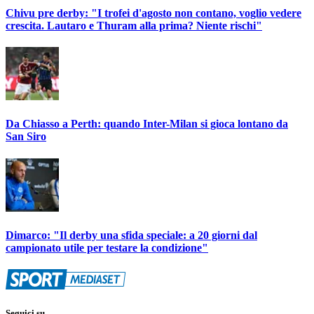
Chivu pre derby: "I trofei d'agosto non contano, voglio vedere
crescita. Lautaro e Thuram alla prima? Niente rischi"
Da Chiasso a Perth: quando Inter-Milan si gioca lontano da
San Siro
Dimarco: "Il derby una sfida speciale: a 20 giorni dal
campionato utile per testare la condizione"
Seguici su