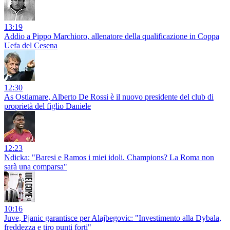
13:19
Addio a Pippo Marchioro, allenatore della qualificazione in Coppa
Uefa del Cesena
12:30
As Ostiamare, Alberto De Rossi è il nuovo presidente del club di
proprietà del figlio Daniele
12:23
Ndicka: "Baresi e Ramos i miei idoli. Champions? La Roma non
sarà una comparsa"
10:16
Juve, Pjanic garantisce per Alajbegovic: "Investimento alla Dybala,
freddezza e tiro punti forti"