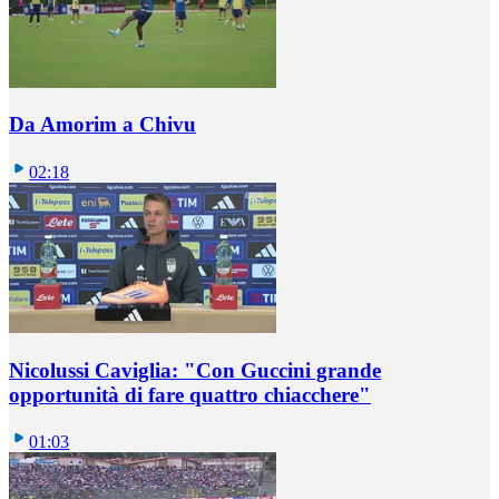
Da Amorim a Chivu
02:18
Nicolussi Caviglia: "Con Guccini grande
opportunità di fare quattro chiacchere"
01:03