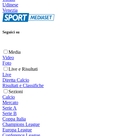
Udinese
Venezia
Seguici su
Media
Video
Foto
Live e Risultati
Live
Diretta Calcio
Risultati e Classifiche
Sezioni
Calcio
Mercato
Serie A
Serie B
Coppa Italia
Champions League
Europa League
Conference League