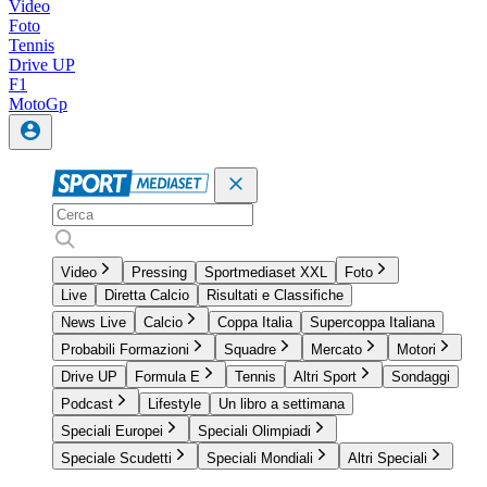
Video
Foto
Tennis
Drive UP
F1
MotoGp
Video
Pressing
Sportmediaset XXL
Foto
Live
Diretta Calcio
Risultati e Classifiche
News Live
Calcio
Coppa Italia
Supercoppa Italiana
Probabili Formazioni
Squadre
Mercato
Motori
Drive UP
Formula E
Tennis
Altri Sport
Sondaggi
Podcast
Lifestyle
Un libro a settimana
Speciali Europei
Speciali Olimpiadi
Speciale Scudetti
Speciali Mondiali
Altri Speciali