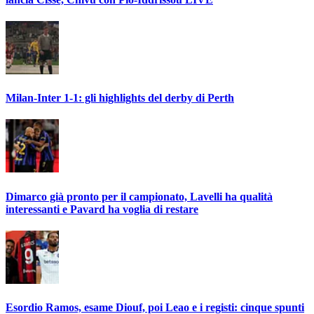
Milan-Inter 1-1: gli highlights del derby di Perth
Dimarco già pronto per il campionato, Lavelli ha qualità
interessanti e Pavard ha voglia di restare
Esordio Ramos, esame Diouf, poi Leao e i registi: cinque spunti