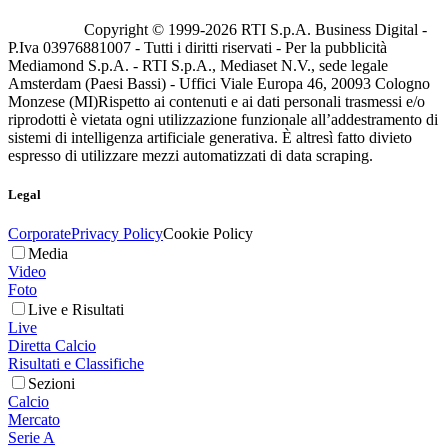
Copyright © 1999-
2026
RTI S.p.A. Business Digital -
P.Iva 03976881007 - Tutti i diritti riservati - Per la pubblicità
Mediamond S.p.A. - RTI S.p.A., Mediaset N.V., sede legale
Amsterdam (Paesi Bassi) - Uffici Viale Europa 46, 20093 Cologno
Monzese (MI)
Rispetto ai contenuti e ai dati personali trasmessi e/o
riprodotti è vietata ogni utilizzazione funzionale all’addestramento di
sistemi di intelligenza artificiale generativa. È altresì fatto divieto
espresso di utilizzare mezzi automatizzati di data scraping.
Legal
Corporate
Privacy Policy
Cookie Policy
Media
Video
Foto
Live e Risultati
Live
Diretta Calcio
Risultati e Classifiche
Sezioni
Calcio
Mercato
Serie A