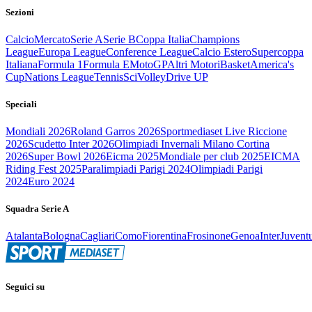
Sezioni
Calcio
Mercato
Serie A
Serie B
Coppa Italia
Champions
League
Europa League
Conference League
Calcio Estero
Supercoppa
Italiana
Formula 1
Formula E
MotoGP
Altri Motori
Basket
America's
Cup
Nations League
Tennis
Sci
Volley
Drive UP
Speciali
Mondiali 2026
Roland Garros 2026
Sportmediaset Live Riccione
2026
Scudetto Inter 2026
Olimpiadi Invernali Milano Cortina
2026
Super Bowl 2026
Eicma 2025
Mondiale per club 2025
EICMA
Riding Fest 2025
Paralimpiadi Parigi 2024
Olimpiadi Parigi
2024
Euro 2024
Squadra Serie A
Atalanta
Bologna
Cagliari
Como
Fiorentina
Frosinone
Genoa
Inter
Juvent
Seguici su