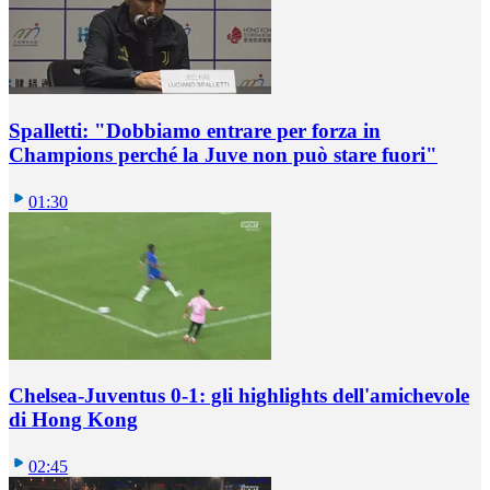
Spalletti: "Dobbiamo entrare per forza in
Champions perché la Juve non può stare fuori"
01:30
Chelsea-Juventus 0-1: gli highlights dell'amichevole
di Hong Kong
02:45