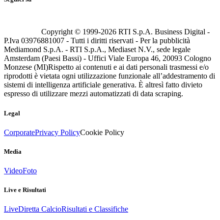
Copyright © 1999-
2026
RTI S.p.A. Business Digital -
P.Iva 03976881007 - Tutti i diritti riservati - Per la pubblicità
Mediamond S.p.A. - RTI S.p.A., Mediaset N.V., sede legale
Amsterdam (Paesi Bassi) - Uffici Viale Europa 46, 20093 Cologno
Monzese (MI)
Rispetto ai contenuti e ai dati personali trasmessi e/o
riprodotti è vietata ogni utilizzazione funzionale all’addestramento di
sistemi di intelligenza artificiale generativa. È altresì fatto divieto
espresso di utilizzare mezzi automatizzati di data scraping.
Legal
Corporate
Privacy Policy
Cookie Policy
Media
Video
Foto
Live e Risultati
Live
Diretta Calcio
Risultati e Classifiche