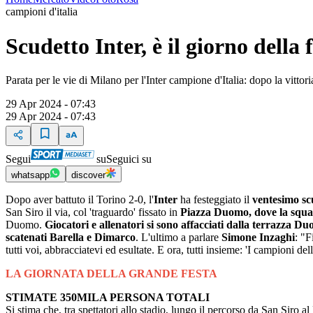
campioni d'italia
Scudetto Inter, è il giorno della 
Parata per le vie di Milano per l'Inter campione d'Italia: dopo la vitto
29 Apr 2024 - 07:43
29 Apr 2024 - 07:43
Segui
su
Seguici su
whatsapp
discover
Dopo aver battuto il Torino 2-0, l'
Inter
ha festeggiato il
ventesimo sc
San Siro il via, col 'traguardo' fissato in
Piazza Duomo, dove la squad
Duomo.
Giocatori e allenatori si sono affacciati dalla terrazza Du
scatenati Barella e Dimarco
. L'ultimo a parlare
Simone Inzaghi
: "F
tutti voi, abbracciatevi ed esultate. E ora, tutti insieme: 'I campioni dell
LA GIORNATA DELLA GRANDE FESTA
STIMATE 350MILA PERSONA TOTALI
Si stima che, tra spettatori allo stadio, lungo il percorso da San Siro a