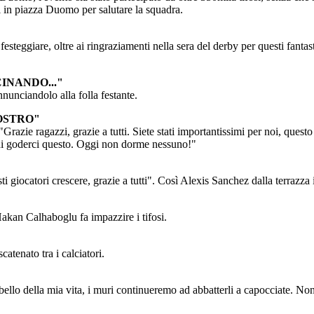
ati in piazza Duomo per salutare la squadra.
eggiare, oltre ai ringraziamenti nella sera del derby per questi fantasti
INANDO..."
unciandolo alla folla festante.
OSTRO"
razie ragazzi, grazie a tutti. Siete stati importantissimi per noi, questo 
to di goderci questo. Oggi non dorme nessuno!"
i giocatori crescere, grazie a tutti". Così Alexis Sanchez dalla terrazz
Hakan Calhaboglu fa impazzire i tifosi.
atenato tra i calciatori.
iù bello della mia vita, i muri continueremo ad abbatterli a capocciate.