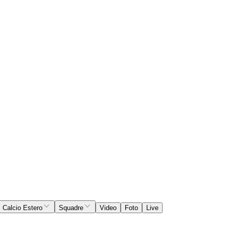
Calcio Estero
Squadre
Video
Foto
Live