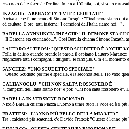
reso noto dalle forze dell'ordine. In circa 100mila, poi, si sono ritrov
INZAGHI: "ABBRACCIATEVI ED ESULTATE"
Arriva anche il momento di Simone Inzaghi: "Finalmente siamo qui a fest
ed esultate. E ora, tutti insieme: 'I campioni dell'Italia siamo noi...'".
BARELLA ANNNUNCIA INZAGHI: "IL DEMONE STA CUC
"Il Demone sta cucinando...". Così Barella chiama Simone Inzaghi ann
LAUTARO AI TIFOSI: "QUESTO SCUDETTO È ANCHE V
Folla in delirio quando prende la parola il capitano Lautaro Martinez: "G
ringraziare tutti i compagni, i dirigenti, le famiglie. Ora è il momen
SANCHEZ: "UNO SCUDETTO SPECIALE"
"Questo Scudetto per me è speciale, è la seconda stella. Ho visto quest
CALHANOGLU: "CHI NON SALTA ROSSONERO È"
"I campioni dell'Italia siamo noi" e poi: "Chi non salta rossonero è". 
BARELLA IN VERSIONE ROCKSTAR
Nicolò Barella chiama Piazza Duomo a tirare fuori la voce ed è il più sc
FRATTESI: "L'ANNO PIÙ BELLO DELLA MIA VITA"
Tra i calciatori più scatenati, c'è Davide Frattesi: "Questo è l'anno p
DIMARCO: "QUESTA GENTE MI FA EMOZIONARE"