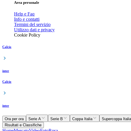
Area personale
Help e Faq
Info e contatti
Termini del servizio
Utilizzo dati e privacy
Cookie Policy
Calcio
inter
Calcio
inter
Ora per ora
Serie A
Serie B
Coppa Italia
Supercoppa Itali
Risultati e Classifiche
Home
Mercato
Video
Foto
Rosa