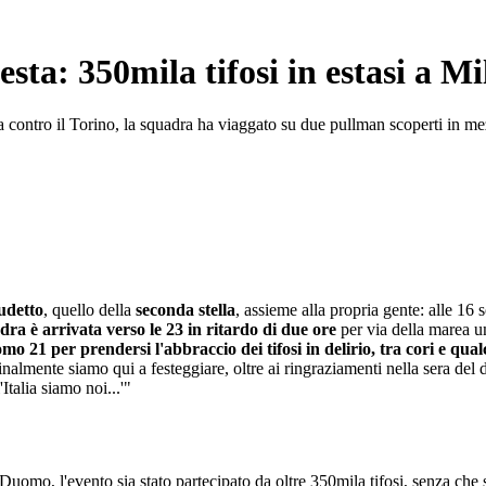
festa: 350mila tifosi in estasi a M
ria contro il Torino, la squadra ha viaggato su due pullman scoperti in me
udetto
, quello della
seconda stella
, assieme alla propria gente: alle 16
ra è arrivata verso le 23 in ritardo di due ore
per via della marea u
omo 21 per prendersi l'abbraccio dei tifosi in delirio, tra cori e qu
inalmente siamo qui a festeggiare, oltre ai ringraziamenti nella sera del 
'Italia siamo noi...'"
l Duomo, l'evento sia stato partecipato da oltre 350mila tifosi, senza che