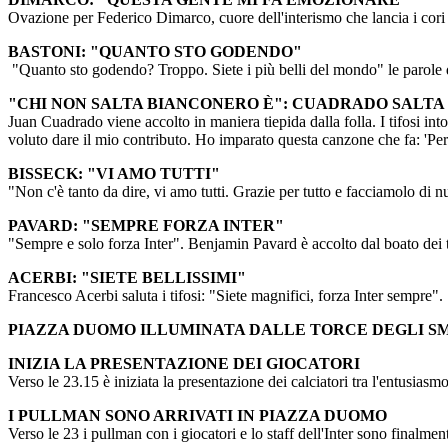
Ovazione per Federico Dimarco, cuore dell'interismo che lancia i cori
BASTONI: "QUANTO STO GODENDO"
"Quanto sto godendo? Troppo. Siete i più belli del mondo" le parole di
"CHI NON SALTA BIANCONERO È": CUADRADO SALTA C
Juan Cuadrado viene accolto in maniera tiepida dalla folla. I tifosi in
voluto dare il mio contributo. Ho imparato questa canzone che fa: 'Per 
BISSECK: "VI AMO TUTTI"
"Non c'è tanto da dire, vi amo tutti. Grazie per tutto e facciamolo di n
PAVARD: "SEMPRE FORZA INTER"
"Sempre e solo forza Inter". Benjamin Pavard è accolto dal boato dei t
ACERBI: "SIETE BELLISSIMI"
Francesco Acerbi saluta i tifosi: "Siete magnifici, forza Inter sempre".
PIAZZA DUOMO ILLUMINATA DALLE TORCE DEGLI 
INIZIA LA PRESENTAZIONE DEI GIOCATORI
Verso le 23.15 è iniziata la presentazione dei calciatori tra l'entusiasm
I PULLMAN SONO ARRIVATI IN PIAZZA DUOMO
Verso le 23 i pullman con i giocatori e lo staff dell'Inter sono finalme