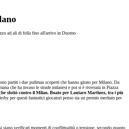
ilano
zzo ad ali di folla fino all'arrivo in Duomo
 sono partiti i due pullman scoperti che hanno girato per Milano. Da
mana che ha invaso le strade milanesi e poi si è riversata in Piazza
alche sfottò contro il Milan. Boato per Lautaro Martinez, tra i più
derby per questi fantastici giocatori penso sia un premio meritato per
 si siano verificati momenti di conflittualità o tensione, secondo quanto