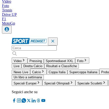
Video
Foto
Tennis
Drive UP
F1
MotoGp
Video
Pressing
Sportmediaset XXL
Foto
Live
Diretta Calcio
Risultati e Classifiche
News Live
Calcio
Coppa Italia
Supercoppa Italiana
Proba
Un libro a settimana
Speciali Europei
Speciali Olimpiadi
Speciale Scudetti
Seguici anche su