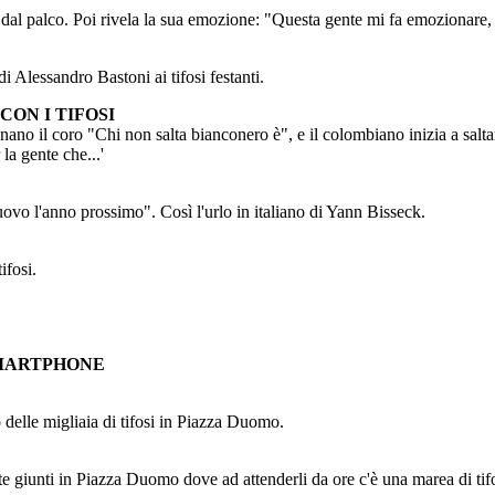
 dal palco. Poi rivela la sua emozione: "Questa gente mi fa emozionare, 
 Alessandro Bastoni ai tifosi festanti.
ON I TIFOSI
tonano il coro "Chi non salta bianconero è", e il colombiano inizia a sal
la gente che...'
uovo l'anno prossimo". Così l'urlo in italiano di Yann Bisseck.
ifosi.
SMARTPHONE
o delle migliaia di tifosi in Piazza Duomo.
nte giunti in Piazza Duomo dove ad attenderli da ore c'è una marea di tifo