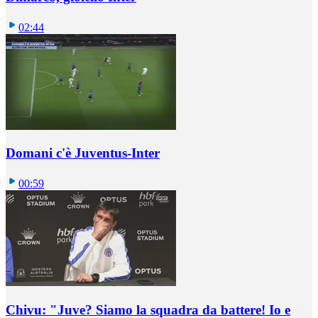
02:44
Domani c'è Juventus-Inter
00:59
Chivu: "Juve? Siamo la squadra da battere! Io e