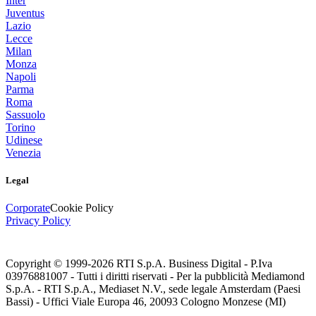
Inter
Juventus
Lazio
Lecce
Milan
Monza
Napoli
Parma
Roma
Sassuolo
Torino
Udinese
Venezia
Legal
Corporate
Cookie Policy
Privacy Policy
Copyright © 1999-
2026
RTI S.p.A. Business Digital - P.Iva
03976881007 - Tutti i diritti riservati - Per la pubblicità Mediamond
S.p.A. - RTI S.p.A., Mediaset N.V., sede legale Amsterdam (Paesi
Bassi) - Uffici Viale Europa 46, 20093 Cologno Monzese (MI)