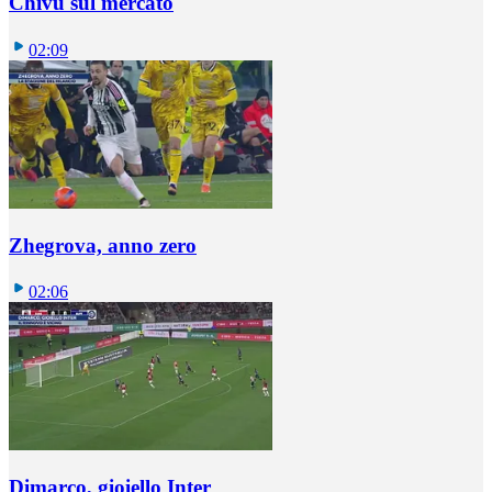
Chivu sul mercato
02:09
Zhegrova, anno zero
02:06
Dimarco, gioiello Inter