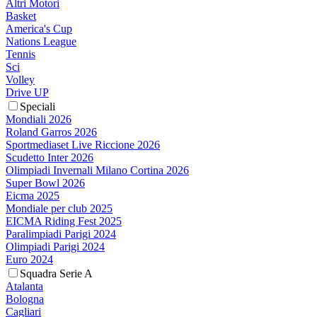
Altri Motori
Basket
America's Cup
Nations League
Tennis
Sci
Volley
Drive UP
Speciali
Mondiali 2026
Roland Garros 2026
Sportmediaset Live Riccione 2026
Scudetto Inter 2026
Olimpiadi Invernali Milano Cortina 2026
Super Bowl 2026
Eicma 2025
Mondiale per club 2025
EICMA Riding Fest 2025
Paralimpiadi Parigi 2024
Olimpiadi Parigi 2024
Euro 2024
Squadra Serie A
Atalanta
Bologna
Cagliari