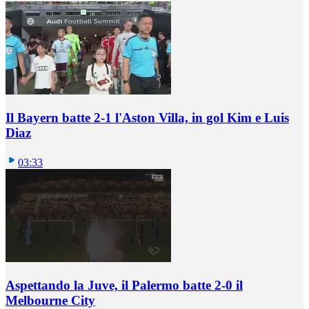
Il Bayern batte 2-1 l'Aston Villa, in gol Kim e Luis
Diaz
03:33
Aspettando la Juve, il Palermo batte 2-0 il
Melbourne City