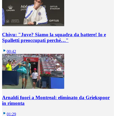
Chivu: "Juve? Siamo la squadra da battere! Io e
Spalletti preoccupati perché…"
00:42
Arnaldi fuori a Montreal: eliminato da Griekspoor
in rimonta
01:29