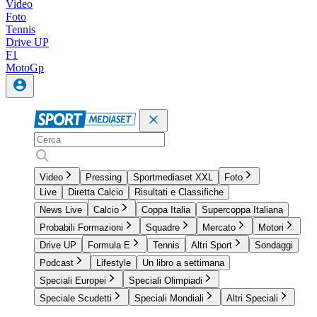
Video
Foto
Tennis
Drive UP
F1
MotoGp
Video
Pressing
Sportmediaset XXL
Foto
Live
Diretta Calcio
Risultati e Classifiche
News Live
Calcio
Coppa Italia
Supercoppa Italiana
Probabili Formazioni
Squadre
Mercato
Motori
Drive UP
Formula E
Tennis
Altri Sport
Sondaggi
Podcast
Lifestyle
Un libro a settimana
Speciali Europei
Speciali Olimpiadi
Speciale Scudetti
Speciali Mondiali
Altri Speciali