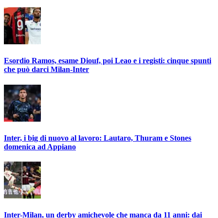
Esordio Ramos, esame Diouf, poi Leao e i registi: cinque spunti
che può darci Milan-Inter
Inter, i big di nuovo al lavoro: Lautaro, Thuram e Stones
domenica ad Appiano
Inter-Milan, un derby amichevole che manca da 11 anni: dai