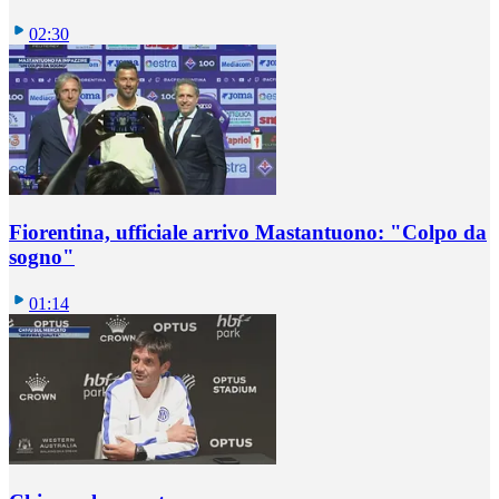
02:30
Fiorentina, ufficiale arrivo Mastantuono: "Colpo da
sogno"
01:14