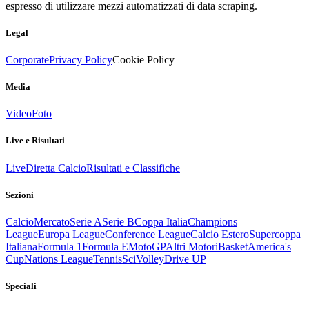
espresso di utilizzare mezzi automatizzati di data scraping.
Legal
Corporate
Privacy Policy
Cookie Policy
Media
Video
Foto
Live e Risultati
Live
Diretta Calcio
Risultati e Classifiche
Sezioni
Calcio
Mercato
Serie A
Serie B
Coppa Italia
Champions
League
Europa League
Conference League
Calcio Estero
Supercoppa
Italiana
Formula 1
Formula E
MotoGP
Altri Motori
Basket
America's
Cup
Nations League
Tennis
Sci
Volley
Drive UP
Speciali