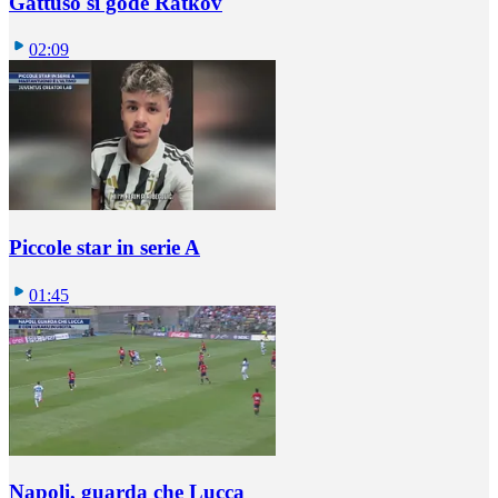
Gattuso si gode Ratkov
02:09
Piccole star in serie A
01:45
Napoli, guarda che Lucca