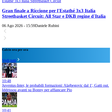
Estathé 3x3 Italia Streetbasket Circuit
Gran finale a Riccione per l'Estathé 3x3 Italia
Streetbasket Circuit: All Star e DKB regine d'Italia
06 Ago 2026 - 15:59
Daniele Rubini
Calcio ora per ora
Vedi tutti
10:48
Juventus-Inter, le probabili formazioni: Alajbegovic dal 1', Gatti out.
Iddrissou avanti su Bonny per affiancare Pio
10:41