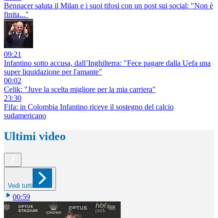
Bennacer saluta il Milan e i suoi tifosi con un post sui social: "Non è
finita..."
09:21
Infantino sotto accusa, dall’Inghilterra: "Fece pagare dalla Uefa una
super liquidazione per l'amante"
00:02
Celik: "Juve la scelta migliore per la mia carriera"
23:30
Fifa: in Colombia Infantino riceve il sostegno del calcio
sudamericano
Ultimi video
Vedi tutti
00:59