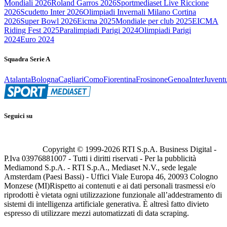
Mondiali 2026
Roland Garros 2026
Sportmediaset Live Riccione
2026
Scudetto Inter 2026
Olimpiadi Invernali Milano Cortina
2026
Super Bowl 2026
Eicma 2025
Mondiale per club 2025
EICMA
Riding Fest 2025
Paralimpiadi Parigi 2024
Olimpiadi Parigi
2024
Euro 2024
Squadra Serie A
Atalanta
Bologna
Cagliari
Como
Fiorentina
Frosinone
Genoa
Inter
Juvent
Seguici su
Copyright © 1999-
2026
RTI S.p.A. Business Digital -
P.Iva 03976881007 - Tutti i diritti riservati - Per la pubblicità
Mediamond S.p.A. - RTI S.p.A., Mediaset N.V., sede legale
Amsterdam (Paesi Bassi) - Uffici Viale Europa 46, 20093 Cologno
Monzese (MI)
Rispetto ai contenuti e ai dati personali trasmessi e/o
riprodotti è vietata ogni utilizzazione funzionale all’addestramento di
sistemi di intelligenza artificiale generativa. È altresì fatto divieto
espresso di utilizzare mezzi automatizzati di data scraping.