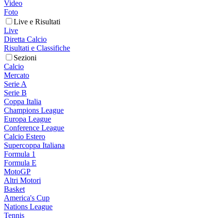
Video
Foto
Live e Risultati
Live
Diretta Calcio
Risultati e Classifiche
Sezioni
Calcio
Mercato
Serie A
Serie B
Coppa Italia
Champions League
Europa League
Conference League
Calcio Estero
Supercoppa Italiana
Formula 1
Formula E
MotoGP
Altri Motori
Basket
America's Cup
Nations League
Tennis