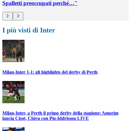
Spalletti preoccupati perché…"
I più visti di Inter
Milan-Inter 1-1: gli highlights del derby di Perth
Milan-Inter, a Perth il primo derby della stagione: Amorim
lancia Cissè, Chivu con Pio-Iddrissou LIVE