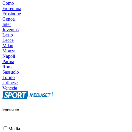
Como
Fiorentina
Frosinone
Genoa
Inter
Juventus
Lazio
Lecce
Milan
Monza
Napoli
Parma
Roma
Sassuolo
Torino
Udinese
Venezia
Seguici su
Media