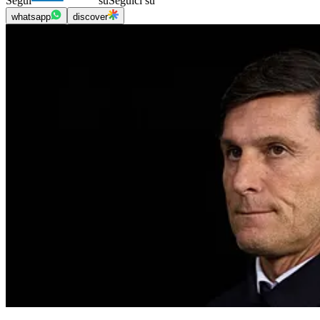
Segui
su
Seguici su
whatsapp
discover