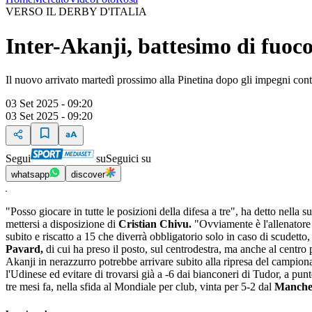
VERSO IL DERBY D'ITALIA
Inter-Akanji, battesimo di fuoco
Il nuovo arrivato martedì prossimo alla Pinetina dopo gli impegni cont
03 Set 2025 - 09:20
03 Set 2025 - 09:20
Segui
su
Seguici su
whatsapp
discover
"Posso giocare in tutte le posizioni della difesa a tre", ha detto nella s
mettersi a disposizione di
Cristian Chivu.
"Ovviamente è l'allenatore
subito e riscatto a 15 che diverrà obbligatorio solo in caso di scudetto,
Pavard,
di cui ha preso il posto, sul centrodestra, ma anche al centro p
Akanji in nerazzurro potrebbe arrivare subito alla ripresa del campiona
l'Udinese ed evitare di trovarsi già a -6 dai bianconeri di Tudor, a pu
tre mesi fa, nella sfida al Mondiale per club, vinta per 5-2 dal
Manches