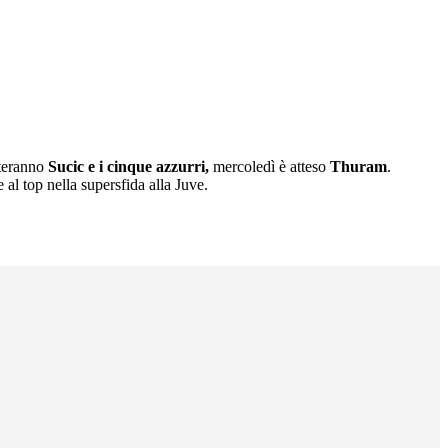
nteranno
Sucic e i cinque azzurri,
mercoledì è atteso
Thuram
.
e al top nella supersfida alla Juve.