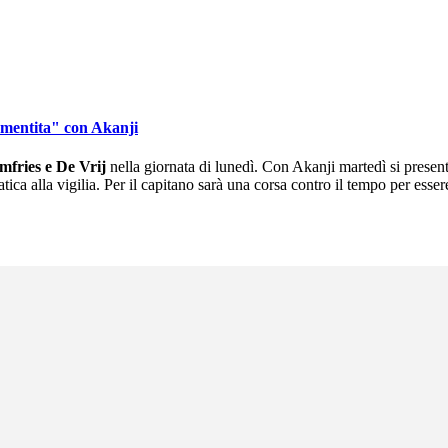
"smentita" con Akanji
mfries e De Vrij
nella giornata di lunedì. Con Akanji martedì si prese
atica alla vigilia. Per il capitano sarà una corsa contro il tempo per esser