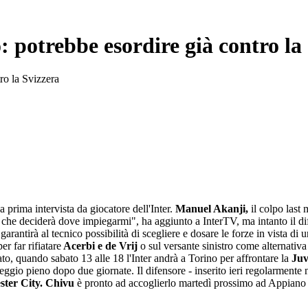
: potrebbe esordire già contro la
ro la Svizzera
ua prima intervista da giocatore dell'Inter.
Manuel Akanji,
il colpo last
 che deciderà dove impiegarmi", ha aggiunto a InterTV, ma intanto il dif
 garantirà al tecnico possibilità di scegliere e dosare le forze in vista d
er far rifiatare
Acerbi e de Vrij
o sul versante sinistro come alternativ
to, quando sabato 13 alle 18 l'Inter andrà a Torino per affrontare la
Juv
nteggio pieno dopo due giornate. Il difensore - inserito ieri regolarmente
ter City. Chivu
è pronto ad accoglierlo martedì prossimo ad Appiano 