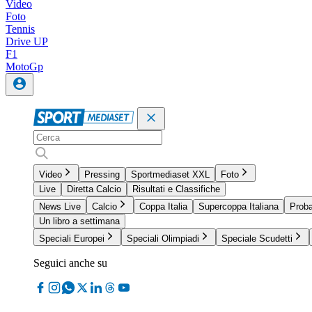
Video
Foto
Tennis
Drive UP
F1
MotoGp
Video
Pressing
Sportmediaset XXL
Foto
Live
Diretta Calcio
Risultati e Classifiche
News Live
Calcio
Coppa Italia
Supercoppa Italiana
Proba
Un libro a settimana
Speciali Europei
Speciali Olimpiadi
Speciale Scudetti
Seguici anche su