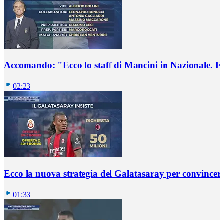
Accomando: "Ecco lo staff di Mancini in Nazionale. E 
02:23
Ecco la nuova strategia del Galatasaray per convincer
01:33