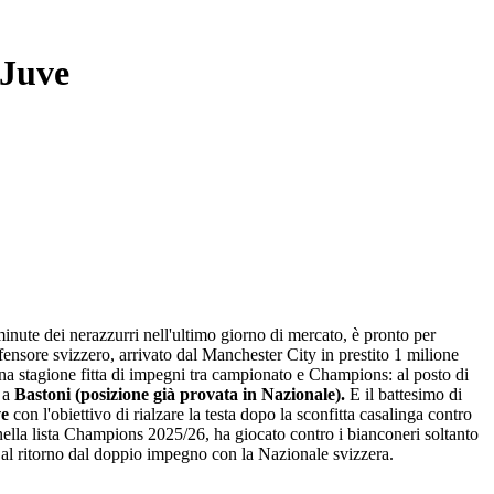
 Juve
 minute dei nerazzurri nell'ultimo giorno di mercato, è pronto per
ensore svizzero, arrivato dal Manchester City in prestito 1 milione
i una stagione fitta di impegni tra campionato e Champions: al posto di
a a
Bastoni (posizione già provata in Nazionale).
E il battesimo di
e
con l'obiettivo di rialzare la testa dopo la sconfitta casalinga contro
 nella lista Champions 2025/26, ha giocato contro i bianconeri soltanto
al ritorno dal doppio impegno con la Nazionale svizzera.