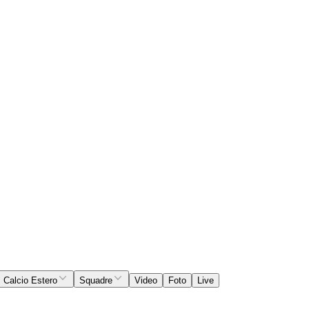
Calcio Estero
Squadre
Video
Foto
Live