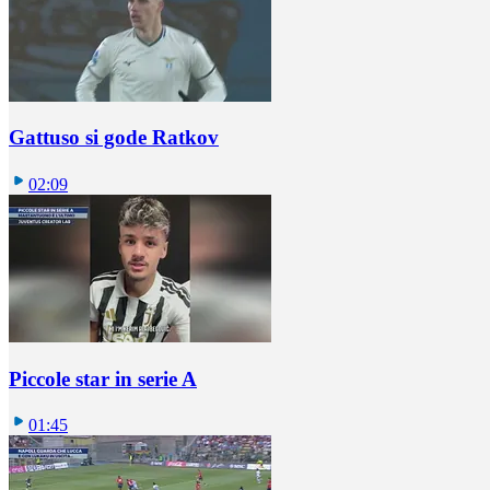
Gattuso si gode Ratkov
02:09
Piccole star in serie A
01:45