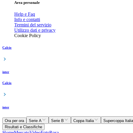
Area personale
Help e Faq
Info e contatti
Termini del servizio
Utilizzo dati e privacy
Cookie Policy
Calcio
inter
Calcio
inter
Ora per ora
Serie A
Serie B
Coppa Italia
Supercoppa Itali
Risultati e Classifiche
Home
Mercato
Video
Foto
Rosa