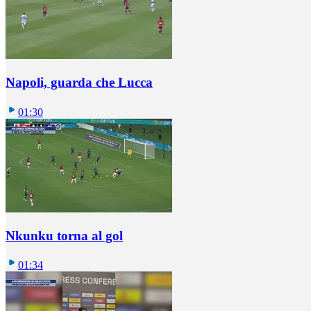
Napoli, guarda che Lucca
01:30
Nkunku torna al gol
01:34