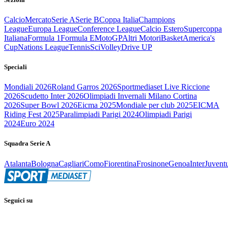
Calcio
Mercato
Serie A
Serie B
Coppa Italia
Champions
League
Europa League
Conference League
Calcio Estero
Supercoppa
Italiana
Formula 1
Formula E
MotoGP
Altri Motori
Basket
America's
Cup
Nations League
Tennis
Sci
Volley
Drive UP
Speciali
Mondiali 2026
Roland Garros 2026
Sportmediaset Live Riccione
2026
Scudetto Inter 2026
Olimpiadi Invernali Milano Cortina
2026
Super Bowl 2026
Eicma 2025
Mondiale per club 2025
EICMA
Riding Fest 2025
Paralimpiadi Parigi 2024
Olimpiadi Parigi
2024
Euro 2024
Squadra Serie A
Atalanta
Bologna
Cagliari
Como
Fiorentina
Frosinone
Genoa
Inter
Juvent
Seguici su