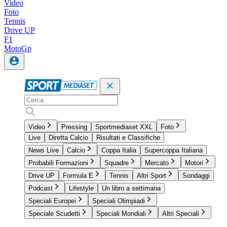
Video
Foto
Tennis
Drive UP
F1
MotoGp
Video
Pressing
Sportmediaset XXL
Foto
Live
Diretta Calcio
Risultati e Classifiche
News Live
Calcio
Coppa Italia
Supercoppa Italiana
Probabili Formazioni
Squadre
Mercato
Motori
Drive UP
Formula E
Tennis
Altri Sport
Sondaggi
Podcast
Lifestyle
Un libro a settimana
Speciali Europei
Speciali Olimpiadi
Speciale Scudetti
Speciali Mondiali
Altri Speciali