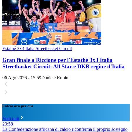
Estathé 3x3 Italia Streetbasket Circuit
Gran finale a Riccione per l'Estathé 3x3 Italia
Streetbasket Circuit: All Star e DKB regine d'Italia
06 Ago 2026 - 15:59
Daniele Rubini
Calcio ora per ora
Vedi tutti
23:58
La Confederazione africana di calcio riconferma il proprio sostegno