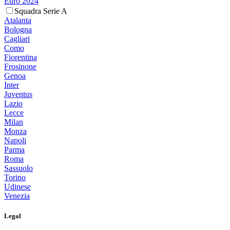
Euro 2024
Squadra Serie A
Atalanta
Bologna
Cagliari
Como
Fiorentina
Frosinone
Genoa
Inter
Juventus
Lazio
Lecce
Milan
Monza
Napoli
Parma
Roma
Sassuolo
Torino
Udinese
Venezia
Legal