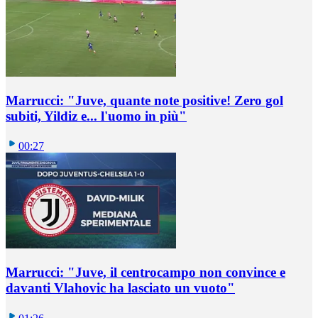
Marrucci: "Juve, quante note positive! Zero gol
subiti, Yildiz e... l'uomo in più"
00:27
Marrucci: "Juve, il centrocampo non convince e
davanti Vlahovic ha lasciato un vuoto"