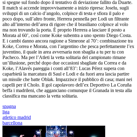
si spegne sul fondo dopo il tentativo di deviazione fallito da Duarte.
Il match si accende improvvisamente a inizio ripresa: Joselu, sugli
sviluppi di un calcio d’angolo, colpisce di testa e sfiora il palo e
poco dopo, sull’altro fronte, Herrera pennella per Lodi un filtrante
alto all’interno dell’area di rigore che il brasiliano colpisce al volo
ma non trovando la porta. È proprio Herrera a lasciare il posto a
Morata al 60’, così come Koke subentra a uno spento Diego Costa.
E i cambi danno ancora ragione a Simeone al 70’: combinazione tra
Koke, Correa e Morata, con l’argentino che pesca perfettamente l’ex
juventino, il quale in area avversaria non sbaglia a tu per tu con
Pacheco. Ma per l’Atleti la vetta solitaria del campionato rimane
un’illusione, perché dopo due occasioni sbagliate da Correa e da
Koke, l’Alavés pareggia i conti all’83’: Lucas Pérez supera con
caparbietà la marcatura di Saul e Lodi e da fuori area lascia partire
un missile che batte Oblak. Impazzisce il pubblico di casa; mani nei
capelli per il Cholo. Il gol capolavoro dell’ex Deportivo La Coruña
beffa i madrileni, che agganciano comunque il Granada in testa alla
classifica ma mancano la vetta solitaria.
spagna
liga
atletico madrid
barcellona