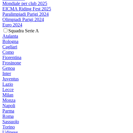
Mondiale per club 2025
EICMA Riding Fest 2025
Paralimpiadi Parigi 2024
Olimpiadi Parigi 2024
Euro 2024
Squadra Serie A
Atalanta
Bologna
Cagliari
Como
Fiorentina
Frosinone
Genoa
Inter
Juventus
Lazio
Lecce
Milan
Monza
Napoli
Parma
Roma
Sassuolo
Torino
Udinese