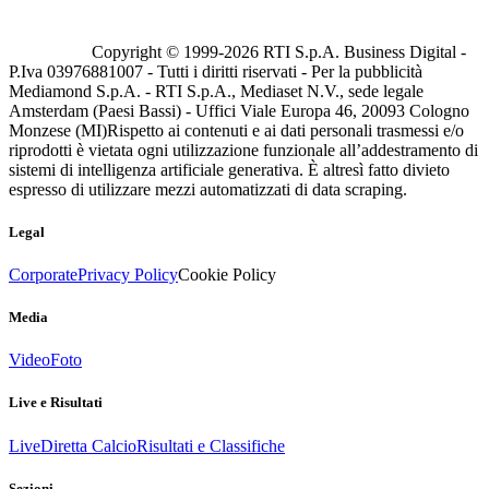
Copyright © 1999-
2026
RTI S.p.A. Business Digital -
P.Iva 03976881007 - Tutti i diritti riservati - Per la pubblicità
Mediamond S.p.A. - RTI S.p.A., Mediaset N.V., sede legale
Amsterdam (Paesi Bassi) - Uffici Viale Europa 46, 20093 Cologno
Monzese (MI)
Rispetto ai contenuti e ai dati personali trasmessi e/o
riprodotti è vietata ogni utilizzazione funzionale all’addestramento di
sistemi di intelligenza artificiale generativa. È altresì fatto divieto
espresso di utilizzare mezzi automatizzati di data scraping.
Legal
Corporate
Privacy Policy
Cookie Policy
Media
Video
Foto
Live e Risultati
Live
Diretta Calcio
Risultati e Classifiche
Sezioni