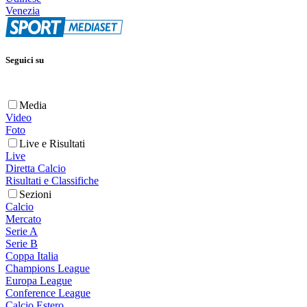
Venezia
Seguici su
Media
Video
Foto
Live e Risultati
Live
Diretta Calcio
Risultati e Classifiche
Sezioni
Calcio
Mercato
Serie A
Serie B
Coppa Italia
Champions League
Europa League
Conference League
Calcio Estero