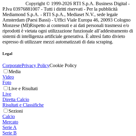
Copyright © 1999-
2026
RTI S.p.A. Business Digital -
P.Iva 03976881007 - Tutti i diritti riservati - Per la pubblicità
Mediamond S.p.A. - RTI S.p.A., Mediaset N.V., sede legale
Amsterdam (Paesi Bassi) - Uffici Viale Europa 46, 20093 Cologno
Monzese (MI)
Rispetto ai contenuti e ai dati personali trasmessi e/o
riprodotti è vietata ogni utilizzazione funzionale all’addestramento di
sistemi di intelligenza artificiale generativa. È altresì fatto divieto
espresso di utilizzare mezzi automatizzati di data scraping.
Legal
Corporate
Privacy Policy
Cookie Policy
Media
Video
Foto
Live e Risultati
Live
Diretta Calcio
Risultati e Classifiche
Sezioni
Calcio
Mercato
Serie A
Serie B