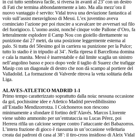
in cui tutto sembrava facile, si riversa in avanti al 23’ con un destro
di Fati che termina abbondantemente a lato. Ma alla mezz’ora il
nuovo vantaggio è servito: Vidal trova una deviazione fantastica al
volo sull’assist meraviglioso di Messi. L’ex juventino aveva
cominciato l’azione per poi riuscire a scavalcare tre avversari sul filo
del fuorigioco. L’uomo assist, nonché cinque volte Pallone d’Oro, fa
letteralmente esplodere il Camp Nou con gioiello direttamente su
punizione dai 27 metri, da una posizione leggermente esterna al
palo. Si tratta del 50esimo gol in carriera su punizione per la Pulce;
tutto lo stadio è in tripudio al 34’. Nella ripresa il Barcellona domina
e cala la manita. Messi è inarrestabile e dal limite scaglia un sinistro
nell’angolino basso e poco dopo vede il taglio di Suarez che trafigge
Masip con un diagonale di destro che non dà scampo al portiere del
Valladolid. La formazione di Valverde ritrova la vetta solitaria della
Liga.
ALAVES-ATLETICO MADRID 1-1
Primo tempo caratterizzato soprattutto dalla noia: nessuna occasione
da gol, pochissime idee e Atletico Madrid prevedibilissimo
all’Estadio Mendizorrotza. I Colchoneros non riescono
minimamente a sfondare il fortino dell’Alavés. Marcos Llorente
viene subito ammonito per un’entrataccia su Lucas Pérez, poi
Herrera rifila un calcione sempre contro l’attaccante dei Babazorros.
L’intera frazione di gioco è riassunta in un’occasione velleitaria
creata dai padroni di casa al 38’: il tiro-cross insidioso di Aleix Vidal