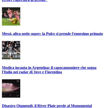
Messi, altra notte super: la Pulce si prende l'ennesimo primato
Modica incanta in Argentina: il capocannoniere che sogna
l'Italia nei radar di Juve e Fiorentina
Disastro Otamendi, il River Plate perde al Monumental