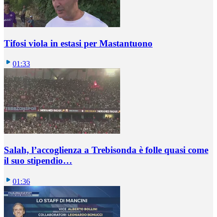
Tifosi viola in estasi per Mastantuono
01:33
Salah, l’accoglienza a Trebisonda è folle quasi come
il suo stipendio…
01:36