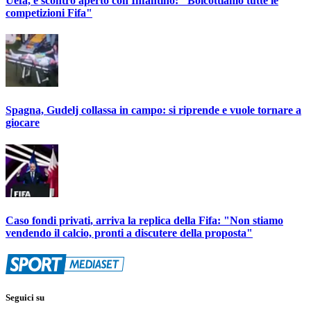
Uefa, è scontro aperto con Infantino: "Boicottiamo tutte le
competizioni Fifa"
Spagna, Gudelj collassa in campo: si riprende e vuole tornare a
giocare
Caso fondi privati, arriva la replica della Fifa: "Non stiamo
vendendo il calcio, pronti a discutere della proposta"
Seguici su