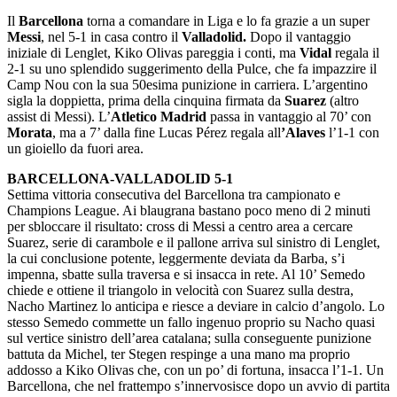
Il
Barcellona
torna a comandare in Liga e lo fa grazie a un super
Messi
, nel 5-1 in casa contro il
Valladolid.
Dopo il vantaggio
iniziale di Lenglet, Kiko Olivas pareggia i conti, ma
Vidal
regala il
2-1 su uno splendido suggerimento della Pulce, che fa impazzire il
Camp Nou con la sua 50esima punizione in carriera. L’argentino
sigla la doppietta, prima della cinquina firmata da
Suarez
(altro
assist di Messi). L’
Atletico Madrid
passa in vantaggio al 70’ con
Morata
, ma a 7’ dalla fine Lucas Pérez regala all
’Alaves
l’1-1 con
un gioiello da fuori area.
BARCELLONA-VALLADOLID 5-1
Settima vittoria consecutiva del Barcellona tra campionato e
Champions League. Ai blaugrana bastano poco meno di 2 minuti
per sbloccare il risultato: cross di Messi a centro area a cercare
Suarez, serie di carambole e il pallone arriva sul sinistro di Lenglet,
la cui conclusione potente, leggermente deviata da Barba, s’i
impenna, sbatte sulla traversa e si insacca in rete. Al 10’ Semedo
chiede e ottiene il triangolo in velocità con Suarez sulla destra,
Nacho Martinez lo anticipa e riesce a deviare in calcio d’angolo. Lo
stesso Semedo commette un fallo ingenuo proprio su Nacho quasi
sul vertice sinistro dell’area catalana; sulla conseguente punizione
battuta da Michel, ter Stegen respinge a una mano ma proprio
addosso a Kiko Olivas che, con un po’ di fortuna, insacca l’1-1. Un
Barcellona, che nel frattempo s’innervosisce dopo un avvio di partita