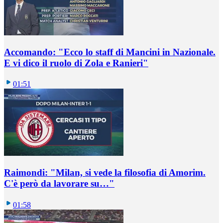
Accomando: "Ecco lo staff di Mancini in Nazionale.
E vi dico il ruolo di Zola e Ranieri"
01:51
Raimondi: "Milan, si vede la filosofia di Amorim.
C'è però da lavorare su…"
01:58