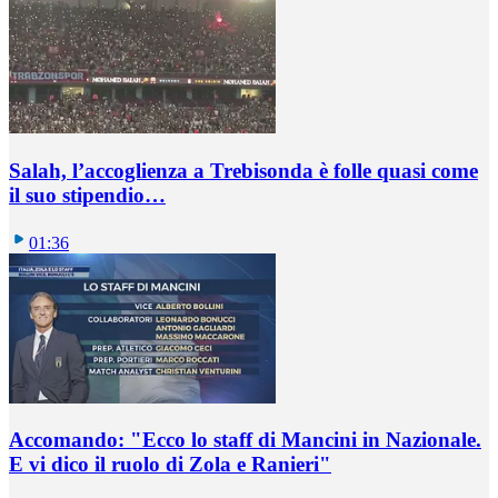
Salah, l’accoglienza a Trebisonda è folle quasi come
il suo stipendio…
01:36
Accomando: "Ecco lo staff di Mancini in Nazionale.
E vi dico il ruolo di Zola e Ranieri"