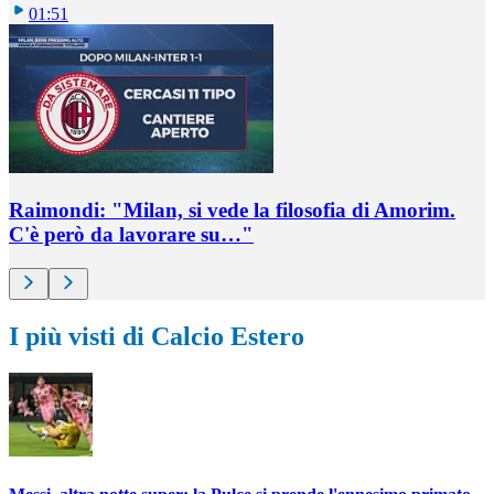
01:51
Raimondi: "Milan, si vede la filosofia di Amorim.
C'è però da lavorare su…"
I più visti di Calcio Estero