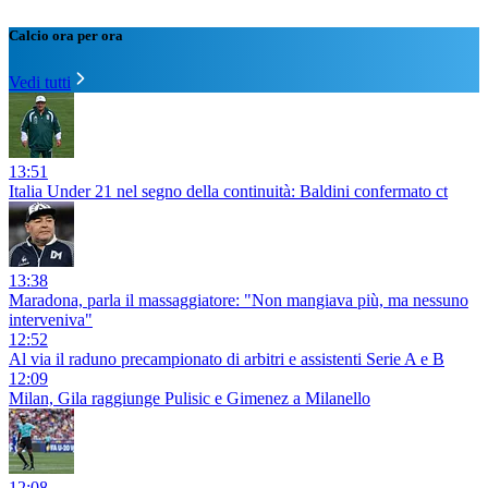
Calcio ora per ora
Vedi tutti
13:51
Italia Under 21 nel segno della continuità: Baldini confermato ct
13:38
Maradona, parla il massaggiatore: "Non mangiava più, ma nessuno
interveniva"
12:52
Al via il raduno precampionato di arbitri e assistenti Serie A e B
12:09
Milan, Gila raggiunge Pulisic e Gimenez a Milanello
12:08