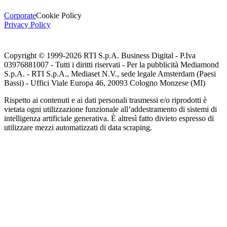
Corporate
Cookie Policy
Privacy Policy
Copyright © 1999-
2026
RTI S.p.A. Business Digital - P.Iva
03976881007 - Tutti i diritti riservati - Per la pubblicità Mediamond
S.p.A. - RTI S.p.A., Mediaset N.V., sede legale Amsterdam (Paesi
Bassi) - Uffici Viale Europa 46, 20093 Cologno Monzese (MI)
Rispetto ai contenuti e ai dati personali trasmessi e/o riprodotti è
vietata ogni utilizzazione funzionale all’addestramento di sistemi di
intelligenza artificiale generativa. È altresì fatto divieto espresso di
utilizzare mezzi automatizzati di data scraping.