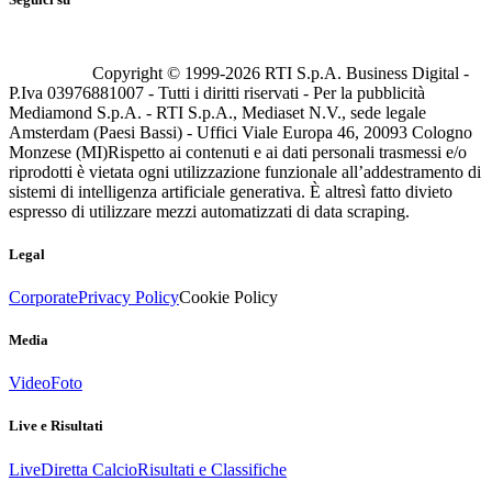
Copyright © 1999-
2026
RTI S.p.A. Business Digital -
P.Iva 03976881007 - Tutti i diritti riservati - Per la pubblicità
Mediamond S.p.A. - RTI S.p.A., Mediaset N.V., sede legale
Amsterdam (Paesi Bassi) - Uffici Viale Europa 46, 20093 Cologno
Monzese (MI)
Rispetto ai contenuti e ai dati personali trasmessi e/o
riprodotti è vietata ogni utilizzazione funzionale all’addestramento di
sistemi di intelligenza artificiale generativa. È altresì fatto divieto
espresso di utilizzare mezzi automatizzati di data scraping.
Legal
Corporate
Privacy Policy
Cookie Policy
Media
Video
Foto
Live e Risultati
Live
Diretta Calcio
Risultati e Classifiche