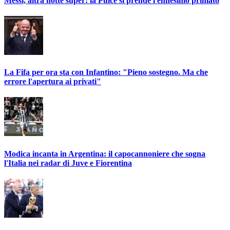
Messi, altra notte super: la Pulce si prende l'ennesimo primato
La Fifa per ora sta con Infantino: "Pieno sostegno. Ma che
errore l'apertura ai privati"
Modica incanta in Argentina: il capocannoniere che sogna
l'Italia nei radar di Juve e Fiorentina