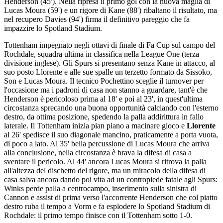
Henderson (45'). Nella ripresa il primo gol con la nuova maglia di
Lucas Moura (59') e un rigore di Kane (88') ribaltano il risultato, ma
nel recupero Davies (94') firma il definitivo pareggio che fa
impazzire lo Spotland Stadium.
Tottenham impegnato negli ottavi di finale di Fa Cup sul campo del
Rochdale, squadra ultima in classifica nella League One (terza
divisione inglese). Gli Spurs si presentano senza Kane in attacco, al
suo posto Llorente e alle sue spalle un terzetto formato da Sissoko,
Son e Lucas Moura. Il tecnico Pochettino sceglie il turnover per
l'occasione ma i padroni di casa non stanno a guardare, tant'è che
Henderson è pericoloso prima al 18' e poi al 23', in quest'ultima
circostanza sprecando una buona opportunità calciando con l'esterno
destro, da ottima posizione, spedendo la palla addirittura in fallo
laterale. Il Tottenham inizia pian piano a macinare gioco e
Llorente
al 26' spedisce il suo diagonale mancino, praticamente a porta vuota,
di poco a lato. Al 35' bella percussione di Lucas Moura che arriva
alla conclusione, nella circostanza è brava la difesa di casa a
sventare il pericolo. Al 44' ancora Lucas Moura si ritrova la palla
all'altezza del dischetto del rigore, ma un miracolo della difesa di
casa salva ancora dando poi vita ad un contropiede fatale agli Spurs:
Winks perde palla a centrocampo, inserimento sulla sinistra di
Cannon e assist di prima verso l'accorrente Henderson che col piatto
destro ruba il tempo a Vorm e fa esplodere lo Spotland Stadium di
Rochdale: il primo tempo finisce con il Tottenham sotto 1-0.