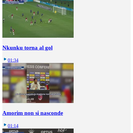
Nkunku torna al gol
01:34
Amorim non si nasconde
01:14