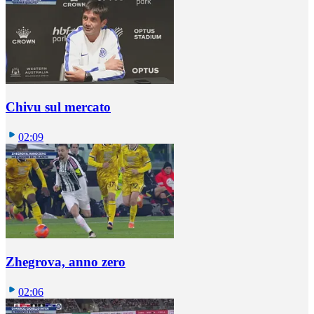
Chivu sul mercato
02:09
Zhegrova, anno zero
02:06