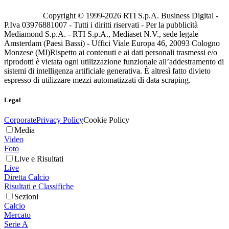
Copyright © 1999-
2026
RTI S.p.A. Business Digital -
P.Iva 03976881007 - Tutti i diritti riservati - Per la pubblicità
Mediamond S.p.A. - RTI S.p.A., Mediaset N.V., sede legale
Amsterdam (Paesi Bassi) - Uffici Viale Europa 46, 20093 Cologno
Monzese (MI)
Rispetto ai contenuti e ai dati personali trasmessi e/o
riprodotti è vietata ogni utilizzazione funzionale all’addestramento di
sistemi di intelligenza artificiale generativa. È altresì fatto divieto
espresso di utilizzare mezzi automatizzati di data scraping.
Legal
Corporate
Privacy Policy
Cookie Policy
Media
Video
Foto
Live e Risultati
Live
Diretta Calcio
Risultati e Classifiche
Sezioni
Calcio
Mercato
Serie A