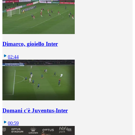
Dimarco, gioiello Inter
02:44
Domani c'è Juventus-Inter
00:59