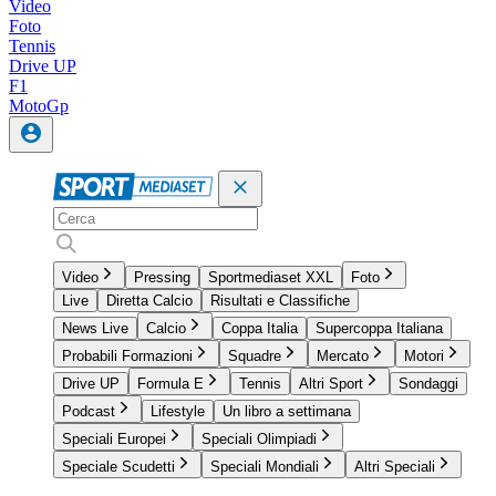
Video
Foto
Tennis
Drive UP
F1
MotoGp
Video
Pressing
Sportmediaset XXL
Foto
Live
Diretta Calcio
Risultati e Classifiche
News Live
Calcio
Coppa Italia
Supercoppa Italiana
Probabili Formazioni
Squadre
Mercato
Motori
Drive UP
Formula E
Tennis
Altri Sport
Sondaggi
Podcast
Lifestyle
Un libro a settimana
Speciali Europei
Speciali Olimpiadi
Speciale Scudetti
Speciali Mondiali
Altri Speciali