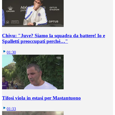
Chivu: "Juve? Siamo la squadra da battere! Io e
Spalletti preoccupati perché…"
01:30
Tifosi viola in estasi per Mastantuono
01:33