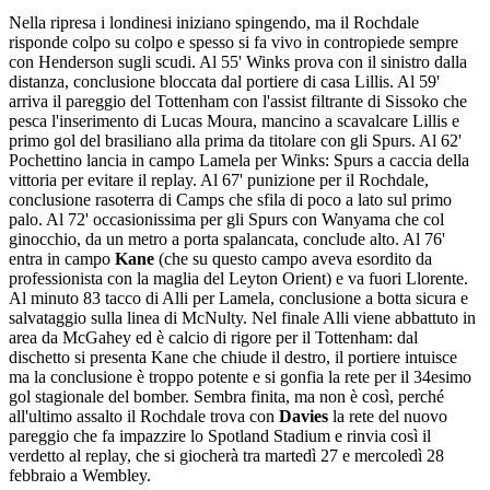
Nella ripresa i londinesi iniziano spingendo, ma il Rochdale
risponde colpo su colpo e spesso si fa vivo in contropiede sempre
con Henderson sugli scudi. Al 55' Winks prova con il sinistro dalla
distanza, conclusione bloccata dal portiere di casa Lillis. Al 59'
arriva il pareggio del Tottenham con l'assist filtrante di Sissoko che
pesca l'inserimento di Lucas Moura, mancino a scavalcare Lillis e
primo gol del brasiliano alla prima da titolare con gli Spurs. Al 62'
Pochettino lancia in campo Lamela per Winks: Spurs a caccia della
vittoria per evitare il replay. Al 67' punizione per il Rochdale,
conclusione rasoterra di Camps che sfila di poco a lato sul primo
palo. Al 72' occasionissima per gli Spurs con Wanyama che col
ginocchio, da un metro a porta spalancata, conclude alto. Al 76'
entra in campo
Kane
(che su questo campo aveva esordito da
professionista con la maglia del Leyton Orient) e va fuori Llorente.
Al minuto 83 tacco di Alli per Lamela, conclusione a botta sicura e
salvataggio sulla linea di McNulty. Nel finale Alli viene abbattuto in
area da McGahey ed è calcio di rigore per il Tottenham: dal
dischetto si presenta Kane che chiude il destro, il portiere intuisce
ma la conclusione è troppo potente e si gonfia la rete per il 34esimo
gol stagionale del bomber. Sembra finita, ma non è così, perché
all'ultimo assalto il Rochdale trova con
Davies
la rete del nuovo
pareggio che fa impazzire lo Spotland Stadium e rinvia così il
verdetto al replay, che si giocherà tra martedì 27 e mercoledì 28
febbraio a Wembley.