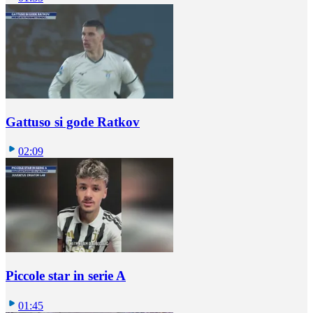
Gattuso si gode Ratkov
02:09
Piccole star in serie A
01:45