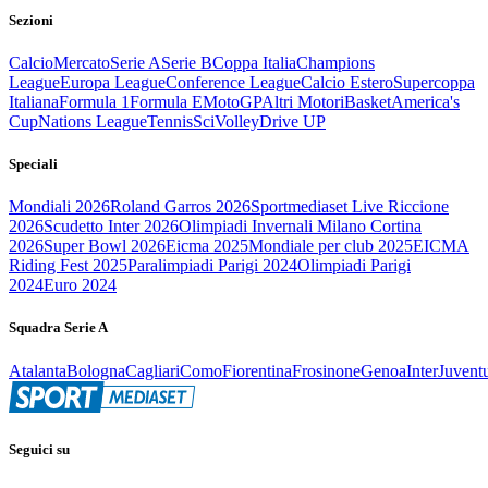
Sezioni
Calcio
Mercato
Serie A
Serie B
Coppa Italia
Champions
League
Europa League
Conference League
Calcio Estero
Supercoppa
Italiana
Formula 1
Formula E
MotoGP
Altri Motori
Basket
America's
Cup
Nations League
Tennis
Sci
Volley
Drive UP
Speciali
Mondiali 2026
Roland Garros 2026
Sportmediaset Live Riccione
2026
Scudetto Inter 2026
Olimpiadi Invernali Milano Cortina
2026
Super Bowl 2026
Eicma 2025
Mondiale per club 2025
EICMA
Riding Fest 2025
Paralimpiadi Parigi 2024
Olimpiadi Parigi
2024
Euro 2024
Squadra Serie A
Atalanta
Bologna
Cagliari
Como
Fiorentina
Frosinone
Genoa
Inter
Juvent
Seguici su