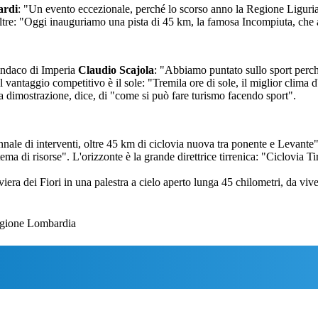
ardi
: "Un evento eccezionale, perché lo scorso anno la Regione Liguria
oltre: "Oggi inauguriamo una pista di 45 km, la famosa Incompiuta, che 
 sindaco di Imperia
Claudio Scajola
: "Abbiamo puntato sullo sport perch
l vantaggio competitivo è il sole: "Tremila ore di sole, il miglior clima d
a dimostrazione, dice, di "come si può fare turismo facendo sport".
ale di interventi, oltre 45 km di ciclovia nuova tra ponente e Levante",
 di risorse". L'orizzonte è la grande direttrice tirrenica: "Ciclovia Tir
iera dei Fiori in una palestra a cielo aperto lunga 45 chilometri, da viver
Regione Lombardia