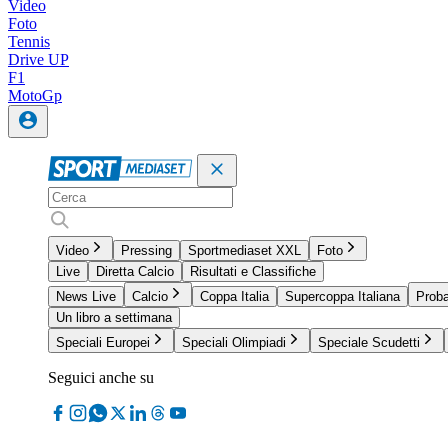
Video
Foto
Tennis
Drive UP
F1
MotoGp
Video
Pressing
Sportmediaset XXL
Foto
Live
Diretta Calcio
Risultati e Classifiche
News Live
Calcio
Coppa Italia
Supercoppa Italiana
Proba
Un libro a settimana
Speciali Europei
Speciali Olimpiadi
Speciale Scudetti
Seguici anche su