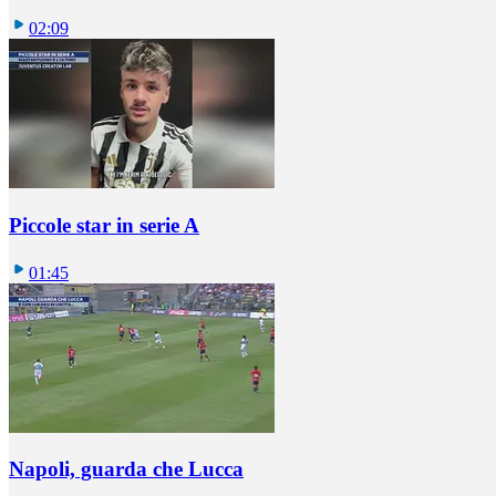
02:09
Piccole star in serie A
01:45
Napoli, guarda che Lucca