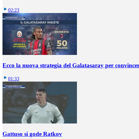
02:23
Ecco la nuova strategia del Galatasaray per convincer
01:33
Gattuso si gode Ratkov