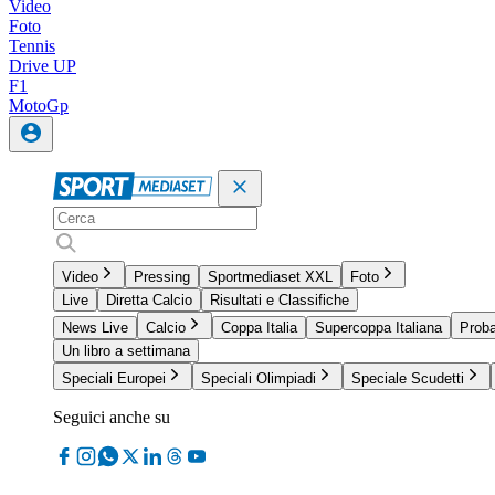
Video
Foto
Tennis
Drive UP
F1
MotoGp
Video
Pressing
Sportmediaset XXL
Foto
Live
Diretta Calcio
Risultati e Classifiche
News Live
Calcio
Coppa Italia
Supercoppa Italiana
Proba
Un libro a settimana
Speciali Europei
Speciali Olimpiadi
Speciale Scudetti
Seguici anche su