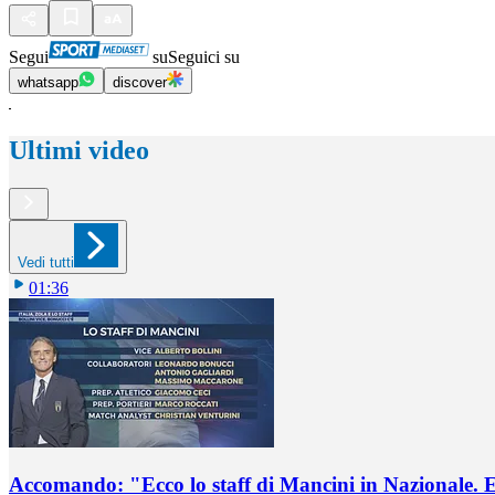
Segui
su
Seguici su
whatsapp
discover
Ultimi video
Vedi tutti
01:36
Accomando: "Ecco lo staff di Mancini in Nazionale. E 