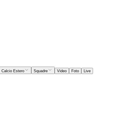
Calcio Estero
Squadre
Video
Foto
Live