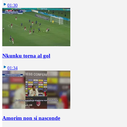
01:30
Nkunku torna al gol
01:34
Amorim non si nasconde