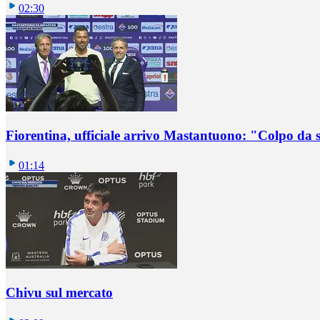
02:30
Fiorentina, ufficiale arrivo Mastantuono: "Colpo da
01:14
Chivu sul mercato