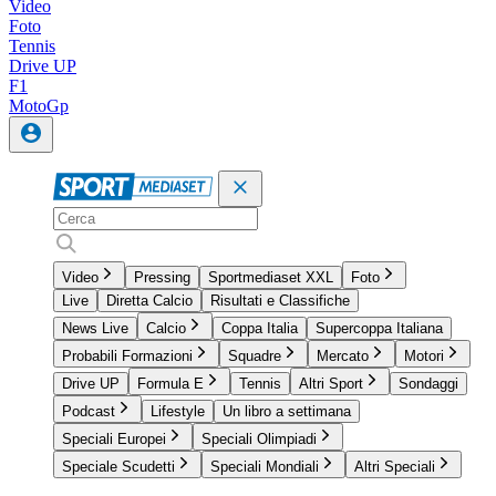
Video
Foto
Tennis
Drive UP
F1
MotoGp
Video
Pressing
Sportmediaset XXL
Foto
Live
Diretta Calcio
Risultati e Classifiche
News Live
Calcio
Coppa Italia
Supercoppa Italiana
Probabili Formazioni
Squadre
Mercato
Motori
Drive UP
Formula E
Tennis
Altri Sport
Sondaggi
Podcast
Lifestyle
Un libro a settimana
Speciali Europei
Speciali Olimpiadi
Speciale Scudetti
Speciali Mondiali
Altri Speciali