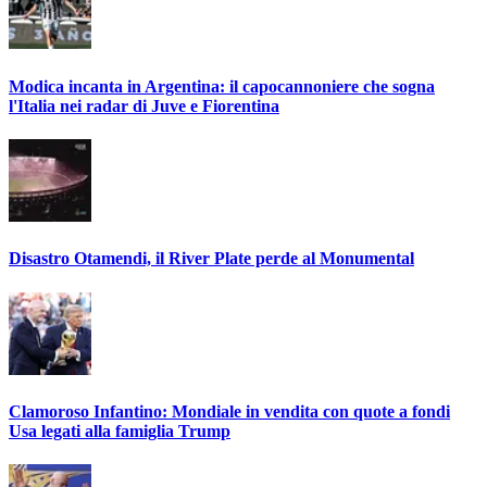
Modica incanta in Argentina: il capocannoniere che sogna
l'Italia nei radar di Juve e Fiorentina
Disastro Otamendi, il River Plate perde al Monumental
Clamoroso Infantino: Mondiale in vendita con quote a fondi
Usa legati alla famiglia Trump