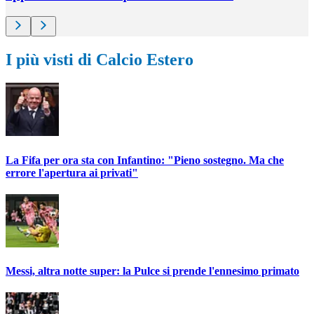
I più visti di Calcio Estero
La Fifa per ora sta con Infantino: "Pieno sostegno. Ma che
errore l'apertura ai privati"
Messi, altra notte super: la Pulce si prende l'ennesimo primato