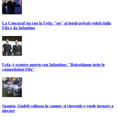
La Concacaf sta con la Uefa: "no" ai fondi privati voluti dalla
Fifa e da Infantino
Uefa, è scontro aperto con Infantino: "Boicottiamo tutte le
competizioni Fifa"
Spagna, Gudelj collassa in campo: si riprende e vuole tornare a
giocare