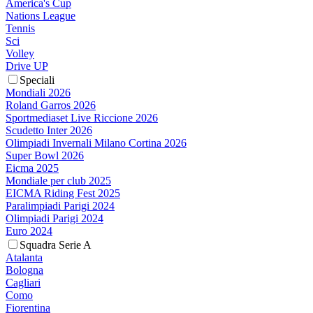
America's Cup
Nations League
Tennis
Sci
Volley
Drive UP
Speciali
Mondiali 2026
Roland Garros 2026
Sportmediaset Live Riccione 2026
Scudetto Inter 2026
Olimpiadi Invernali Milano Cortina 2026
Super Bowl 2026
Eicma 2025
Mondiale per club 2025
EICMA Riding Fest 2025
Paralimpiadi Parigi 2024
Olimpiadi Parigi 2024
Euro 2024
Squadra Serie A
Atalanta
Bologna
Cagliari
Como
Fiorentina