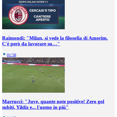
Raimondi: "Milan, si vede la filosofia di Amorim.
C'è però da lavorare su…"
01:58
Marrucci: "Juve, quante note positive! Zero gol
subiti, Yildiz e... l'uomo in più"