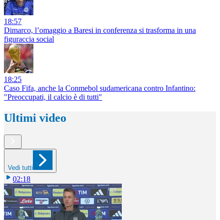
18:57
Dimarco, l’omaggio a Baresi in conferenza si trasforma in una
figuraccia social
18:25
Caso Fifa, anche la Conmebol sudamericana contro Infantino:
"Preoccupati, il calcio è di tutti"
Ultimi video
Vedi tutti
02:18