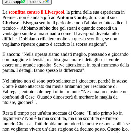
whatsapp
discover
La
sconfitta contro il Liverpool
, la prima della sua esperienza in
Premier, non è andata giù ad
Antonio Conte,
duro con il suo
Chelsea
: "Bisogna sentire il pericolo e non l'abbiamo fatto - dice il
tecnico -. Abbiamo subito due gol strani e quando concedi un
vantaggio simile a una squadra come il Liverpool diventa tutto
difficile. Dobbiamo riflettere molto su questa sconfitta, se non
vogliamo ripetere quanto è accaduto la scorsa stagione".
E ancora: "Nella ripresa siamo andati meglio, pressando e giocando
con maggiore intensità, ma bisogna curare i dettagli se si vuole
essere una grande squadra. Serve attenzione, in ogni momento della
partita. I dettagli fanno spesso la differenza".
Nel mirino non ci sono però solamente i giocatore, perché lo stesso
Conte è stato attaccato dai media britannici per l'esclusione di
Fabregas, entrato solo negli ultimi minuti: "Nessuna preclusione nei
confronti di Cesc. Quando dimostrerà di meritare la maglia da
titolare, giocherà".
Resta il tempo per un'altra stoccata di Conte: "Il mio primo ko in
Inghilterra? Non è la mia sconfitta, ma una sconfitta dell'intero
mondo Chelsea. Tutti dobbiamo prenderci le nostre responsabilità se
non vogliamo vivere un’altra stagione da decimo posto. Questo k.o.