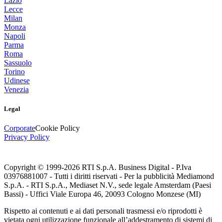
Lazio
Lecce
Milan
Monza
Napoli
Parma
Roma
Sassuolo
Torino
Udinese
Venezia
Legal
Corporate
Cookie Policy
Privacy Policy
Copyright © 1999-
2026
RTI S.p.A. Business Digital - P.Iva
03976881007 - Tutti i diritti riservati - Per la pubblicità Mediamond
S.p.A. - RTI S.p.A., Mediaset N.V., sede legale Amsterdam (Paesi
Bassi) - Uffici Viale Europa 46, 20093 Cologno Monzese (MI)
Rispetto ai contenuti e ai dati personali trasmessi e/o riprodotti è
vietata ogni utilizzazione funzionale all’addestramento di sistemi di