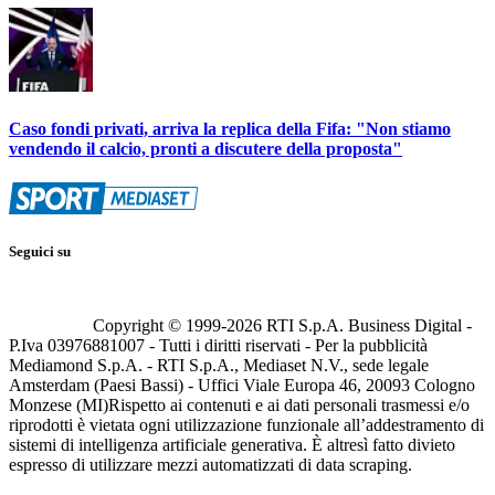
Caso fondi privati, arriva la replica della Fifa: "Non stiamo
vendendo il calcio, pronti a discutere della proposta"
Seguici su
Copyright © 1999-
2026
RTI S.p.A. Business Digital -
P.Iva 03976881007 - Tutti i diritti riservati - Per la pubblicità
Mediamond S.p.A. - RTI S.p.A., Mediaset N.V., sede legale
Amsterdam (Paesi Bassi) - Uffici Viale Europa 46, 20093 Cologno
Monzese (MI)
Rispetto ai contenuti e ai dati personali trasmessi e/o
riprodotti è vietata ogni utilizzazione funzionale all’addestramento di
sistemi di intelligenza artificiale generativa. È altresì fatto divieto
espresso di utilizzare mezzi automatizzati di data scraping.