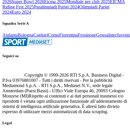
2026
Super Bowl 2026
Eicma 2025
Mondiale per club 2025
EICMA
Riding Fest 2025
Paralimpiadi Parigi 2024
Olimpiadi Parigi
2024
Euro 2024
Squadra Serie A
Atalanta
Bologna
Cagliari
Como
Fiorentina
Frosinone
Genoa
Inter
Juvent
Seguici su
Copyright © 1999-
2026
RTI S.p.A. Business Digital -
P.Iva 03976881007 - Tutti i diritti riservati - Per la pubblicità
Mediamond S.p.A. - RTI S.p.A., Mediaset N.V., sede legale
Amsterdam (Paesi Bassi) - Uffici Viale Europa 46, 20093 Cologno
Monzese (MI)
Rispetto ai contenuti e ai dati personali trasmessi e/o
riprodotti è vietata ogni utilizzazione funzionale all’addestramento di
sistemi di intelligenza artificiale generativa. È altresì fatto divieto
espresso di utilizzare mezzi automatizzati di data scraping.
Legal