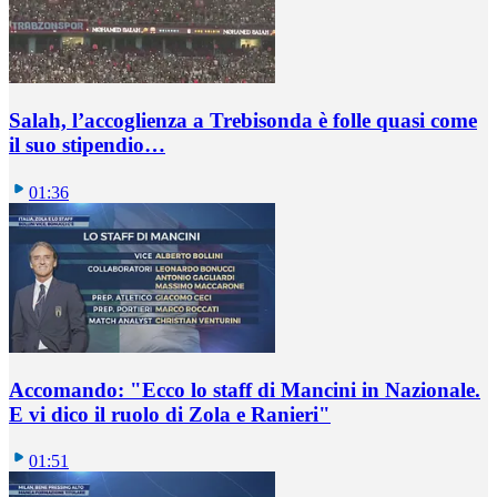
Salah, l’accoglienza a Trebisonda è folle quasi come
il suo stipendio…
01:36
Accomando: "Ecco lo staff di Mancini in Nazionale.
E vi dico il ruolo di Zola e Ranieri"
01:51