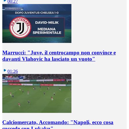
00:27
Marrucci: "Juve, il centrocampo non convince e
davanti Vlahovic ha lasciato un vuoto"
01:26
Calciomercato, Accomando: "Napoli, ecco cosa
succede con Lukaku"