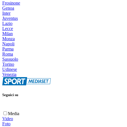
Frosinone
Genoa
Inter
Juventus
Lazio
Lecce
Milan
Monza
Napoli
Parma
Roma
Sassuolo
Torino
Udinese
Venezia
Seguici su
Media
Video
Foto