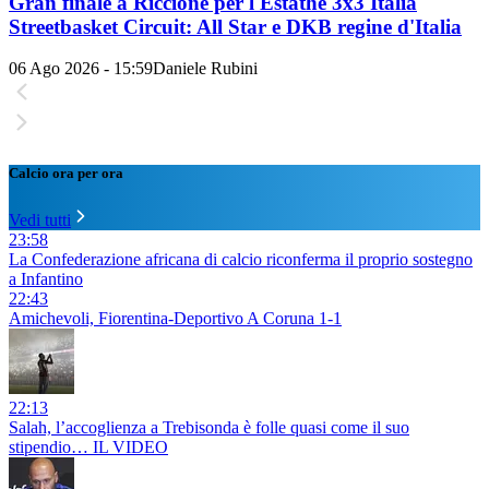
Gran finale a Riccione per l'Estathé 3x3 Italia
Streetbasket Circuit: All Star e DKB regine d'Italia
06 Ago 2026 - 15:59
Daniele Rubini
Calcio ora per ora
Vedi tutti
23:58
La Confederazione africana di calcio riconferma il proprio sostegno
a Infantino
22:43
Amichevoli, Fiorentina-Deportivo A Coruna 1-1
22:13
Salah, l’accoglienza a Trebisonda è folle quasi come il suo
stipendio… IL VIDEO