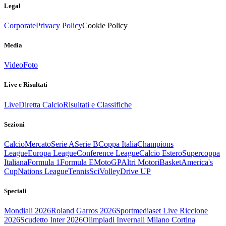
Legal
Corporate
Privacy Policy
Cookie Policy
Media
Video
Foto
Live e Risultati
Live
Diretta Calcio
Risultati e Classifiche
Sezioni
Calcio
Mercato
Serie A
Serie B
Coppa Italia
Champions
League
Europa League
Conference League
Calcio Estero
Supercoppa
Italiana
Formula 1
Formula E
MotoGP
Altri Motori
Basket
America's
Cup
Nations League
Tennis
Sci
Volley
Drive UP
Speciali
Mondiali 2026
Roland Garros 2026
Sportmediaset Live Riccione
2026
Scudetto Inter 2026
Olimpiadi Invernali Milano Cortina