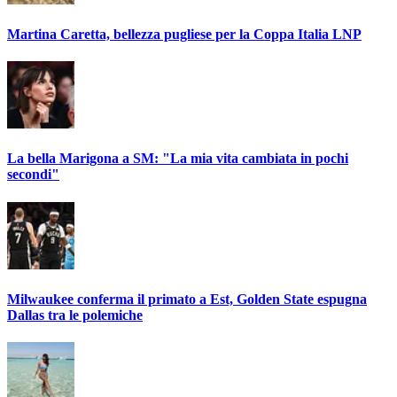
Martina Caretta, bellezza pugliese per la Coppa Italia LNP
La bella Marigona a SM: "La mia vita cambiata in pochi
secondi"
Milwaukee conferma il primato a Est, Golden State espugna
Dallas tra le polemiche