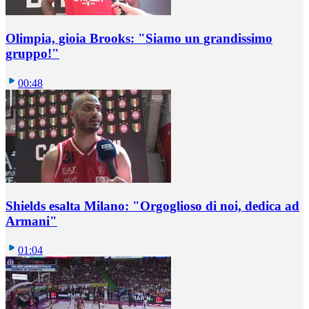
Olimpia, gioia Brooks: "Siamo un grandissimo
gruppo!"
00:48
Shields esalta Milano: "Orgoglioso di noi, dedica ad
Armani"
01:04