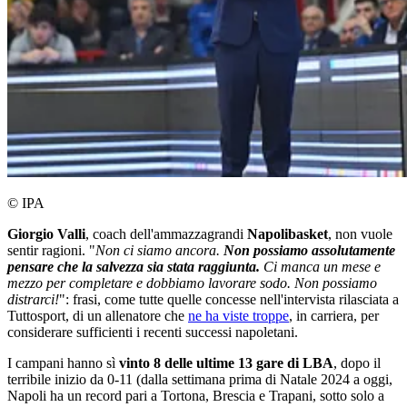
© IPA
Giorgio Valli
, coach dell'ammazzagrandi
Napolibasket
, non vuole
sentir ragioni. "
Non ci siamo ancora.
Non possiamo assolutamente
pensare che la salvezza sia stata raggiunta.
Ci manca un mese e
mezzo per completare e dobbiamo lavorare sodo. Non possiamo
distrarci!
": frasi, come tutte quelle concesse nell'intervista rilasciata a
Tuttosport, di un allenatore che
ne ha viste troppe
, in carriera, per
considerare sufficienti i recenti successi napoletani.
I campani hanno sì
vinto 8 delle ultime 13 gare di LBA
, dopo il
terribile inizio da 0-11 (dalla settimana prima di Natale 2024 a oggi,
Napoli ha un record pari a Tortona, Brescia e Trapani, sotto solo a