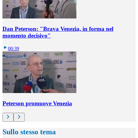
Dan Peterson: "Brava Venezia, in forma nel
momento decisivo"
00:39
Peterson promuove Venezia
Sullo stesso tema