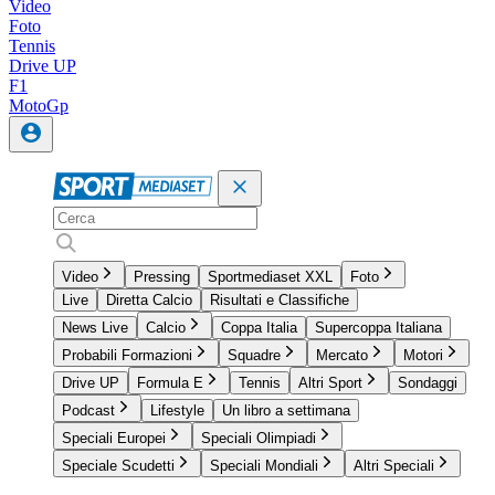
Video
Foto
Tennis
Drive UP
F1
MotoGp
Video
Pressing
Sportmediaset XXL
Foto
Live
Diretta Calcio
Risultati e Classifiche
News Live
Calcio
Coppa Italia
Supercoppa Italiana
Probabili Formazioni
Squadre
Mercato
Motori
Drive UP
Formula E
Tennis
Altri Sport
Sondaggi
Podcast
Lifestyle
Un libro a settimana
Speciali Europei
Speciali Olimpiadi
Speciale Scudetti
Speciali Mondiali
Altri Speciali