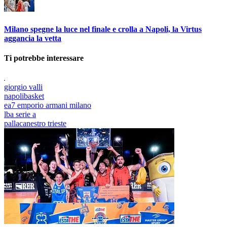
Milano spegne la luce nel finale e crolla a Napoli, la Virtus
aggancia la vetta
Ti potrebbe interessare
giorgio valli
napolibasket
ea7 emporio armani milano
lba serie a
pallacanestro trieste