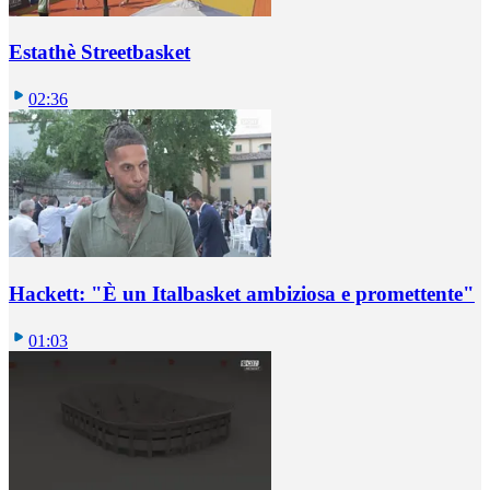
Estathè Streetbasket
02:36
Hackett: "È un Italbasket ambiziosa e promettente"
01:03