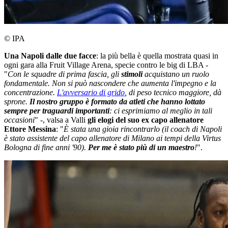
© IPA
Una Napoli dalle due facce
: la più bella è quella mostrata quasi in
ogni gara alla Fruit Village Arena, specie contro le big di LBA -
"
Con le squadre di prima fascia, gli
stimoli
acquistano un ruolo
fondamentale. Non si può nascondere che aumenta l'impegno e la
concentrazione.
L'avversario di grido
, di peso tecnico maggiore, dà
sprone.
Il nostro gruppo è formato da atleti che hanno lottato
sempre per traguardi importanti
: ci esprimiamo al meglio in tali
occasioni
" -, valsa a Valli
gli elogi del suo ex capo allenatore
Ettore Messina
: "
È stata una gioia rincontrarlo (il coach di Napoli
è stato assistente del capo allenatore di Milano ai tempi della Virtus
Bologna di fine anni '90).
Per me è stato più di un maestro
!
".