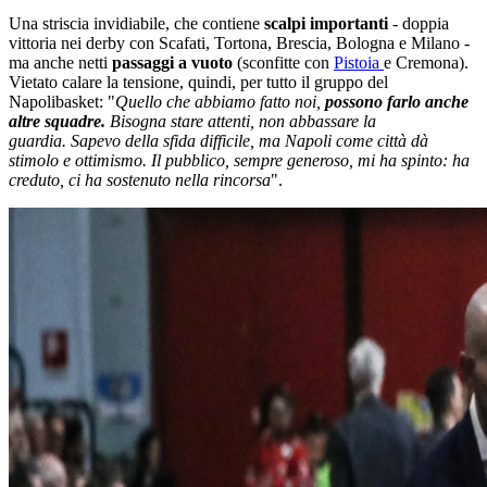
Una striscia invidiabile, che contiene
scalpi importanti
- doppia
vittoria nei derby con Scafati, Tortona, Brescia, Bologna e Milano -
ma anche netti
passaggi a vuoto
(sconfitte con
Pistoia
e Cremona).
Vietato calare la tensione, quindi, per tutto il gruppo del
Napolibasket: "
Quello che abbiamo fatto noi,
possono farlo anche
altre squadre.
Bisogna stare attenti, non abbassare la
guardia. Sapevo della sfida difficile, ma Napoli come città dà
stimolo e ottimismo. Il pubblico, sempre generoso, mi ha spinto: ha
creduto, ci ha sostenuto nella rincorsa
".