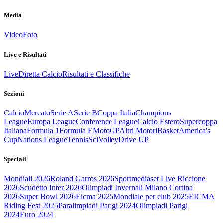
Media
Video
Foto
Live e Risultati
Live
Diretta Calcio
Risultati e Classifiche
Sezioni
Calcio
Mercato
Serie A
Serie B
Coppa Italia
Champions
League
Europa League
Conference League
Calcio Estero
Supercoppa
Italiana
Formula 1
Formula E
MotoGP
Altri Motori
Basket
America's
Cup
Nations League
Tennis
Sci
Volley
Drive UP
Speciali
Mondiali 2026
Roland Garros 2026
Sportmediaset Live Riccione
2026
Scudetto Inter 2026
Olimpiadi Invernali Milano Cortina
2026
Super Bowl 2026
Eicma 2025
Mondiale per club 2025
EICMA
Riding Fest 2025
Paralimpiadi Parigi 2024
Olimpiadi Parigi
2024
Euro 2024