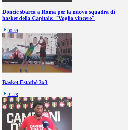
Doncic sbarca a Roma per la nuova squadra di
basket della Capitale: "Voglio vincere"
00:59
Basket Estathè 3x3
01:28