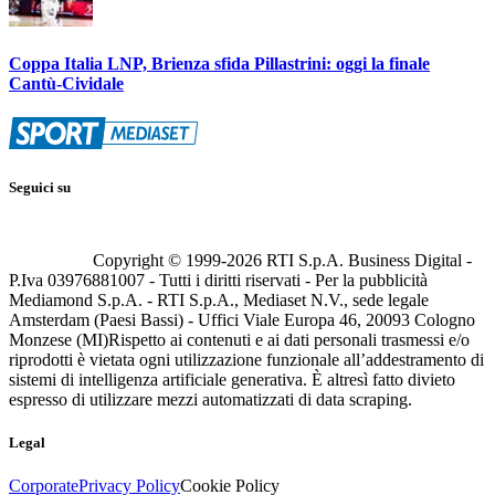
Coppa Italia LNP, Brienza sfida Pillastrini: oggi la finale
Cantù-Cividale
Seguici su
Copyright © 1999-
2026
RTI S.p.A. Business Digital -
P.Iva 03976881007 - Tutti i diritti riservati - Per la pubblicità
Mediamond S.p.A. - RTI S.p.A., Mediaset N.V., sede legale
Amsterdam (Paesi Bassi) - Uffici Viale Europa 46, 20093 Cologno
Monzese (MI)
Rispetto ai contenuti e ai dati personali trasmessi e/o
riprodotti è vietata ogni utilizzazione funzionale all’addestramento di
sistemi di intelligenza artificiale generativa. È altresì fatto divieto
espresso di utilizzare mezzi automatizzati di data scraping.
Legal
Corporate
Privacy Policy
Cookie Policy