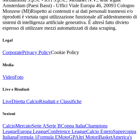
Amsterdam (Paesi Bassi) - Uffici Viale Europa 46, 20093 Cologno
Monzese (MI)
Rispetto ai contenuti e ai dati personali trasmessi e/o
riprodotti è vietata ogni utilizzazione funzionale all’addestramento di
sistemi di intelligenza artificiale generativa. È altresì fatto divieto
espresso di utilizzare mezzi automatizzati di data scraping.
Legal
Corporate
Privacy Policy
Cookie Policy
Media
Video
Foto
Live e Risultati
Live
Diretta Calcio
Risultati e Classifiche
Sezioni
Calcio
Mercato
Serie A
Serie B
Coppa Italia
Champions
League
Europa League
Conference League
Calcio Estero
Supercoppa
Italiana
Formula 1
Formula E
MotoGP
Altri Motori
Basket
America's