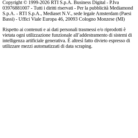
Copyright © 1999-
2026
RTI S.p.A. Business Digital - P.Iva
03976881007 - Tutti i diritti riservati - Per la pubblicità Mediamond
S.p.A. - RTI S.p.A., Mediaset N.V., sede legale Amsterdam (Paesi
Bassi) - Uffici Viale Europa 46, 20093 Cologno Monzese (MI)
Rispetto ai contenuti e ai dati personali trasmessi e/o riprodotti è
vietata ogni utilizzazione funzionale all’addestramento di sistemi di
intelligenza artificiale generativa. È altresì fatto divieto espresso di
utilizzare mezzi automatizzati di data scraping.