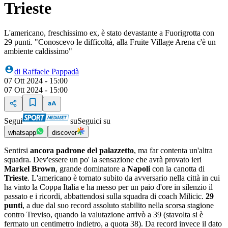
Trieste
L'americano, freschissimo ex, è stato devastante a Fuorigrotta con
29 punti. "Conoscevo le difficoltà, alla Fruite Village Arena c'è un
ambiente caldissimo"
di
Raffaele Pappadà
07 Ott 2024 - 15:00
07 Ott 2024 - 15:00
Segui
su
Seguici su
whatsapp
discover
Sentirsi
ancora padrone del palazzetto
, ma far contenta un'altra
squadra. Dev'essere un po' la sensazione che avrà provato ieri
Markel Brown
, grande dominatore a
Napoli
con la canotta di
Trieste
. L'americano è tornato subito da avversario nella città in cui
ha vinto la Coppa Italia e ha messo per un paio d'ore in silenzio il
passato e i ricordi, abbattendosi sulla squadra di coach Milicic.
29
punti
, a due dal suo record assoluto stabilito nella scorsa stagione
contro Treviso, quando la valutazione arrivò a 39 (stavolta si è
fermato un centimetro indietro, a quota 38). Da record invece il dato