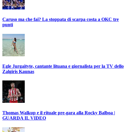
Caruso ma che fai? La stoppata di scarpa costa a OKC tre
punti
Egle Jurgaityte, cantante lituana e giornalista per la TV dello
Zalgiris Kaunas
Thomas Walkup e il rituale pre-gara alla Rocky Balboa |
GUARDA IL VIDEO