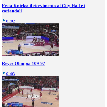
Festa Knicks: il ricevimento al City Hall e i
coriandoli
01:02
Reyer-Olimpia 109-97
01:03