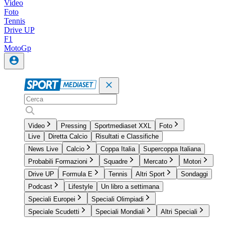
Video
Foto
Tennis
Drive UP
F1
MotoGp
Video
Pressing
Sportmediaset XXL
Foto
Live
Diretta Calcio
Risultati e Classifiche
News Live
Calcio
Coppa Italia
Supercoppa Italiana
Probabili Formazioni
Squadre
Mercato
Motori
Drive UP
Formula E
Tennis
Altri Sport
Sondaggi
Podcast
Lifestyle
Un libro a settimana
Speciali Europei
Speciali Olimpiadi
Speciale Scudetti
Speciali Mondiali
Altri Speciali