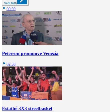
Vedi tutti
00:39
Peterson promuove Venezia
02:38
Estathè 3X3 streetbasket