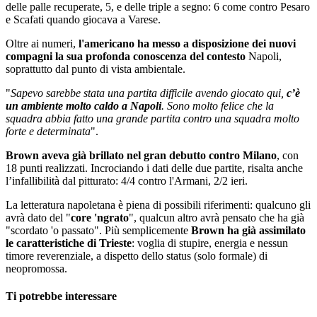
delle palle recuperate, 5, e delle triple a segno: 6 come contro Pesaro
e Scafati quando giocava a Varese.
Oltre ai numeri,
l'americano ha messo a disposizione dei nuovi
compagni la sua profonda conoscenza del contesto
Napoli,
soprattutto dal punto di vista ambientale.
"
Sapevo sarebbe stata una partita difficile avendo giocato qui,
c’è
un ambiente molto caldo a Napoli
. Sono molto felice che la
squadra abbia fatto una grande partita contro una squadra molto
forte e determinata
".
Brown aveva già brillato nel gran debutto contro Milano
, con
18 punti realizzati. Incrociando i dati delle due partite, risalta anche
l’infallibilità dal pitturato: 4/4 contro l'Armani, 2/2 ieri.
La letteratura napoletana è piena di possibili riferimenti: qualcuno gli
avrà dato del "
core 'ngrato
", qualcun altro avrà pensato che ha già
"scordato 'o passato". Più semplicemente
Brown ha già assimilato
le caratteristiche di Trieste
: voglia di stupire, energia e nessun
timore reverenziale, a dispetto dello status (solo formale) di
neopromossa.
Ti potrebbe interessare