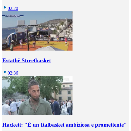
02:20
Estathè Streetbasket
02:36
Hackett: "È un Italbasket ambiziosa e promettente"