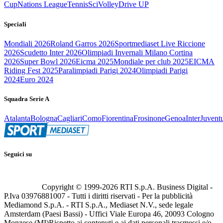
Cup
Nations League
Tennis
Sci
Volley
Drive UP
Speciali
Mondiali 2026
Roland Garros 2026
Sportmediaset Live Riccione
2026
Scudetto Inter 2026
Olimpiadi Invernali Milano Cortina
2026
Super Bowl 2026
Eicma 2025
Mondiale per club 2025
EICMA
Riding Fest 2025
Paralimpiadi Parigi 2024
Olimpiadi Parigi
2024
Euro 2024
Squadra Serie A
Atalanta
Bologna
Cagliari
Como
Fiorentina
Frosinone
Genoa
Inter
Juvent
Seguici su
Copyright © 1999-
2026
RTI S.p.A. Business Digital -
P.Iva 03976881007 - Tutti i diritti riservati - Per la pubblicità
Mediamond S.p.A. - RTI S.p.A., Mediaset N.V., sede legale
Amsterdam (Paesi Bassi) - Uffici Viale Europa 46, 20093 Cologno
Monzese (MI)
Rispetto ai contenuti e ai dati personali trasmessi e/o