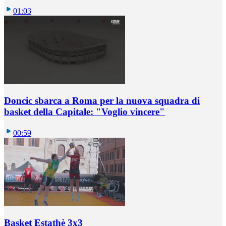
01:03
Doncic sbarca a Roma per la nuova squadra di
basket della Capitale: "Voglio vincere"
00:59
Basket Estathè 3x3