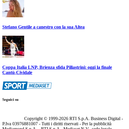
Stefano Gentile a canestro con la sua Altea
Coppa Italia LNP, Brienza sfida Pillastrini: oggi la finale
Cantù-Cividale
Seguici su
Copyright © 1999-
2026
RTI S.p.A. Business Digital -
P.Iva 03976881007 - Tutti i diritti riservati - Per la pubblicità
Mediamond S.p.A. - RTI S.p.A., Mediaset N.V., sede legale