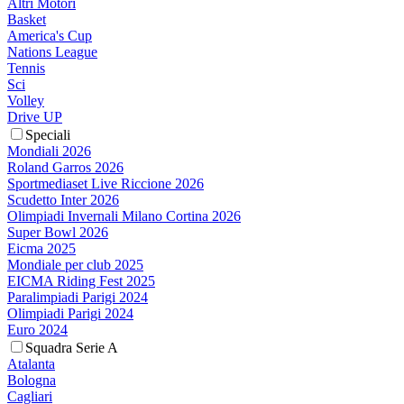
Altri Motori
Basket
America's Cup
Nations League
Tennis
Sci
Volley
Drive UP
Speciali
Mondiali 2026
Roland Garros 2026
Sportmediaset Live Riccione 2026
Scudetto Inter 2026
Olimpiadi Invernali Milano Cortina 2026
Super Bowl 2026
Eicma 2025
Mondiale per club 2025
EICMA Riding Fest 2025
Paralimpiadi Parigi 2024
Olimpiadi Parigi 2024
Euro 2024
Squadra Serie A
Atalanta
Bologna
Cagliari