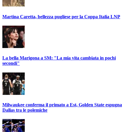
Martina Caretta, bellezza pugliese per la Coppa Italia LNP
La bella Marigona a SM: "La mia vita cambiata in pochi
secondi"
Milwaukee conferma il primato a Est, Golden State espugna
Dallas tra le polemiche