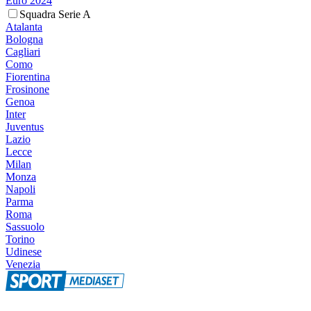
Euro 2024
Squadra Serie A
Atalanta
Bologna
Cagliari
Como
Fiorentina
Frosinone
Genoa
Inter
Juventus
Lazio
Lecce
Milan
Monza
Napoli
Parma
Roma
Sassuolo
Torino
Udinese
Venezia