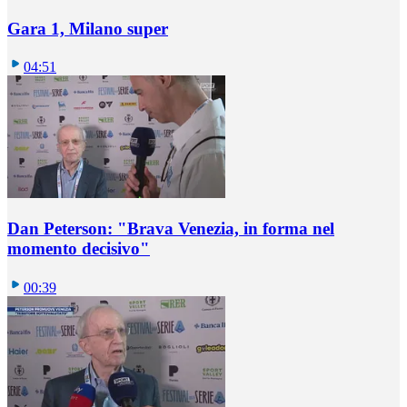
Gara 1, Milano super
04:51
Dan Peterson: "Brava Venezia, in forma nel
momento decisivo"
00:39