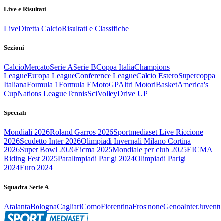
Live e Risultati
Live
Diretta Calcio
Risultati e Classifiche
Sezioni
Calcio
Mercato
Serie A
Serie B
Coppa Italia
Champions
League
Europa League
Conference League
Calcio Estero
Supercoppa
Italiana
Formula 1
Formula E
MotoGP
Altri Motori
Basket
America's
Cup
Nations League
Tennis
Sci
Volley
Drive UP
Speciali
Mondiali 2026
Roland Garros 2026
Sportmediaset Live Riccione
2026
Scudetto Inter 2026
Olimpiadi Invernali Milano Cortina
2026
Super Bowl 2026
Eicma 2025
Mondiale per club 2025
EICMA
Riding Fest 2025
Paralimpiadi Parigi 2024
Olimpiadi Parigi
2024
Euro 2024
Squadra Serie A
Atalanta
Bologna
Cagliari
Como
Fiorentina
Frosinone
Genoa
Inter
Juvent