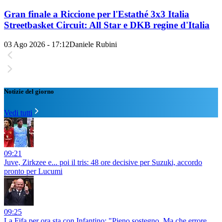
Gran finale a Riccione per l'Estathé 3x3 Italia
Streetbasket Circuit: All Star e DKB regine d'Italia
03 Ago 2026 - 17:12
Daniele Rubini
Notizie del giorno
Vedi tutti
09:21
Juve, Zirkzee e... poi il tris: 48 ore decisive per Suzuki, accordo
pronto per Lucumi
09:25
La Fifa per ora sta con Infantino: "Pieno sostegno. Ma che errore