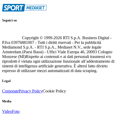
Seguici su
Copyright © 1999-
2026
RTI S.p.A. Business Digital -
P.Iva 03976881007 - Tutti i diritti riservati - Per la pubblicità
Mediamond S.p.A. - RTI S.p.A., Mediaset N.V., sede legale
Amsterdam (Paesi Bassi) - Uffici Viale Europa 46, 20093 Cologno
Monzese (MI)
Rispetto ai contenuti e ai dati personali trasmessi e/o
riprodotti è vietata ogni utilizzazione funzionale all’addestramento di
sistemi di intelligenza artificiale generativa. È altresì fatto divieto
espresso di utilizzare mezzi automatizzati di data scraping.
Legal
Corporate
Privacy Policy
Cookie Policy
Media
Video
Foto