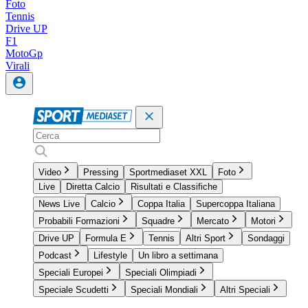
Foto
Tennis
Drive UP
F1
MotoGp
Virali
Video
Pressing
Sportmediaset XXL
Foto
Live
Diretta Calcio
Risultati e Classifiche
News Live
Calcio
Coppa Italia
Supercoppa Italiana
Probabili Formazioni
Squadre
Mercato
Motori
Drive UP
Formula E
Tennis
Altri Sport
Sondaggi
Podcast
Lifestyle
Un libro a settimana
Speciali Europei
Speciali Olimpiadi
Speciale Scudetti
Speciali Mondiali
Altri Speciali