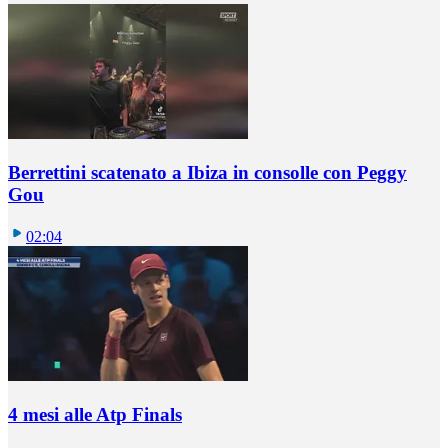
Berrettini scatenato a Ibiza in consolle con Peggy
Gou
02:04
4 mesi alle Atp Finals