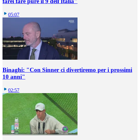
farei fare pure il 9 dell'Italia"
05:07
Binaghi: "Con Sinner ci divertiremo per i prossimi
10 anni"
02:57