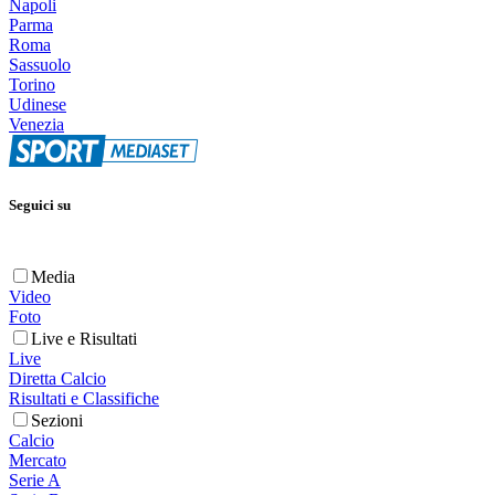
Napoli
Parma
Roma
Sassuolo
Torino
Udinese
Venezia
Seguici su
Media
Video
Foto
Live e Risultati
Live
Diretta Calcio
Risultati e Classifiche
Sezioni
Calcio
Mercato
Serie A