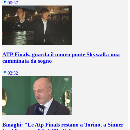
00:37
ATP Finals, guarda il nuovo ponte Skywalk: una
camminata da sogno
02:32
Binaghi: "Le Atp Finals restano a Torino, a Sinner