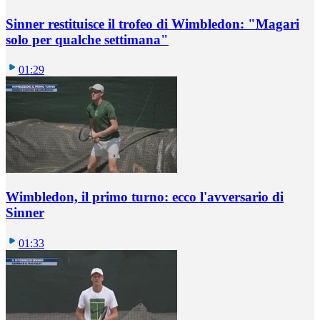
Sinner restituisce il trofeo di Wimbledon: "Magari
solo per qualche settimana"
01:29
Wimbledon, il primo turno: ecco l'avversario di
Sinner
01:33