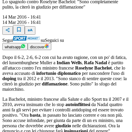
Lo spagnolo contro Roselyne Bachelot: "Sono completamente
pulito, la citerò in giudizio per diffamazione"
14 Mar 2016 - 16:41
14 Mar 2016 - 16:41
Segui
su
Seguici su
whatsapp
discover
Dopo il 6-2, 2-6, 6-2 con cui ha avuto ragione, con un po' di fatica,
del lussemburghese Muller a
Indian Wells
,
Rafa Nadal
è partito
all'attacco contro l'ex ministro francese
Roselyne Bachelot
, che lo
aveva accusato di
infortunio diplomatico
per nascondere l'uso di
doping
tra il 2012 e il 2013. "Sono stanco di sentire queste cose: la
citerò in giudizio per
diffamazione
. Sono pulito" lo sfogo del
maiorchino.
La Bachelot, ministro francese alla Salute e allo Sport tra il 2007 e il
2010, aveva insinuato che lo stop
autoinflittosi
da Nadal quattro
anni fa gli servì per evitare i controlli antidoping ed essere trovato
positivo. "Ora
basta
, in passato ho lasciato correre e ora non più.
Sono accuse infondate, per giunta da parte di un ex ministro, una
persona che dovrebbe avere
giudizio
nelle dichiarazioni. Ora la
denuncio e con lei chiunque farà
insinuazioni
del genere".