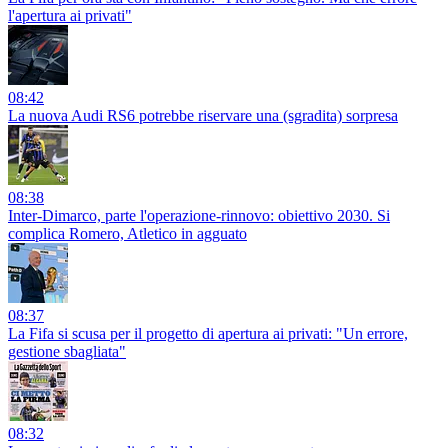
l'apertura ai privati"
08:42
La nuova Audi RS6 potrebbe riservare una (sgradita) sorpresa
08:38
Inter-Dimarco, parte l'operazione-rinnovo: obiettivo 2030. Si
complica Romero, Atletico in agguato
08:37
La Fifa si scusa per il progetto di apertura ai privati: "Un errore,
gestione sbagliata"
08:32