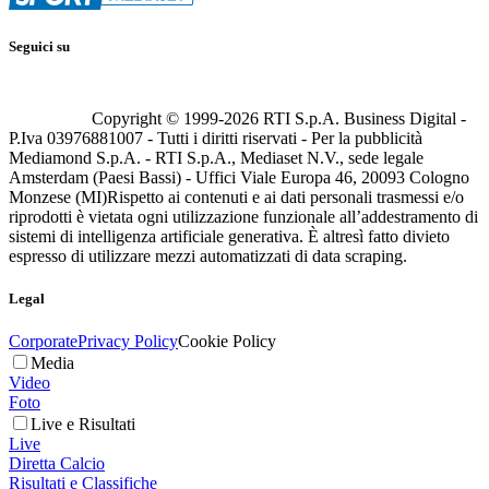
Seguici su
Copyright © 1999-
2026
RTI S.p.A. Business Digital -
P.Iva 03976881007 - Tutti i diritti riservati - Per la pubblicità
Mediamond S.p.A. - RTI S.p.A., Mediaset N.V., sede legale
Amsterdam (Paesi Bassi) - Uffici Viale Europa 46, 20093 Cologno
Monzese (MI)
Rispetto ai contenuti e ai dati personali trasmessi e/o
riprodotti è vietata ogni utilizzazione funzionale all’addestramento di
sistemi di intelligenza artificiale generativa. È altresì fatto divieto
espresso di utilizzare mezzi automatizzati di data scraping.
Legal
Corporate
Privacy Policy
Cookie Policy
Media
Video
Foto
Live e Risultati
Live
Diretta Calcio
Risultati e Classifiche