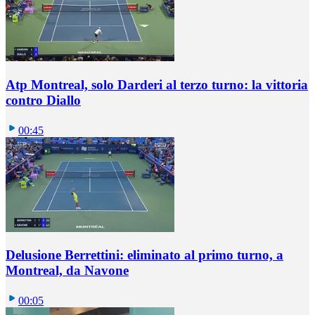
Atp Montreal, solo Darderi al terzo turno: la vittoria
contro Diallo
00:45
Delusione Berrettini: eliminato al primo turno, a
Montreal, da Navone
00:05