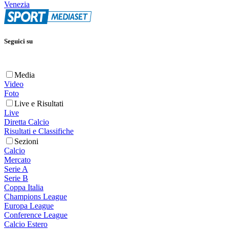
Venezia
Seguici su
Media
Video
Foto
Live e Risultati
Live
Diretta Calcio
Risultati e Classifiche
Sezioni
Calcio
Mercato
Serie A
Serie B
Coppa Italia
Champions League
Europa League
Conference League
Calcio Estero