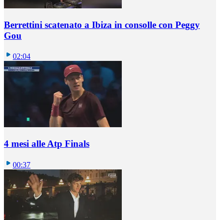
Berrettini scatenato a Ibiza in consolle con Peggy
Gou
02:04
4 mesi alle Atp Finals
00:37