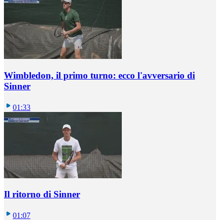
Wimbledon, il primo turno: ecco l'avversario di
Sinner
01:33
Il ritorno di Sinner
01:07