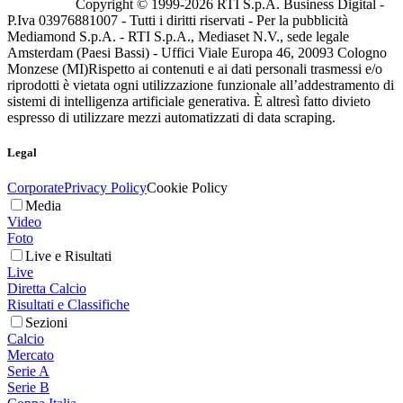
Copyright © 1999-
2026
RTI S.p.A. Business Digital -
P.Iva 03976881007 - Tutti i diritti riservati - Per la pubblicità
Mediamond S.p.A. - RTI S.p.A., Mediaset N.V., sede legale
Amsterdam (Paesi Bassi) - Uffici Viale Europa 46, 20093 Cologno
Monzese (MI)
Rispetto ai contenuti e ai dati personali trasmessi e/o
riprodotti è vietata ogni utilizzazione funzionale all’addestramento di
sistemi di intelligenza artificiale generativa. È altresì fatto divieto
espresso di utilizzare mezzi automatizzati di data scraping.
Legal
Corporate
Privacy Policy
Cookie Policy
Media
Video
Foto
Live e Risultati
Live
Diretta Calcio
Risultati e Classifiche
Sezioni
Calcio
Mercato
Serie A
Serie B