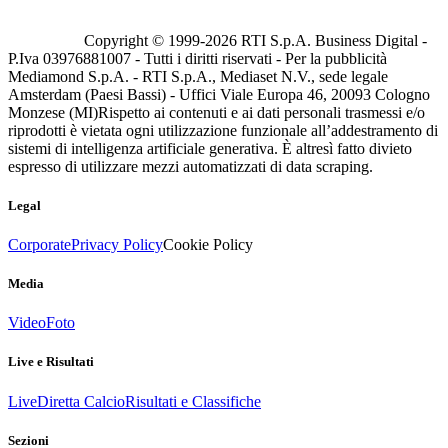
Copyright © 1999-
2026
RTI S.p.A. Business Digital -
P.Iva 03976881007 - Tutti i diritti riservati - Per la pubblicità
Mediamond S.p.A. - RTI S.p.A., Mediaset N.V., sede legale
Amsterdam (Paesi Bassi) - Uffici Viale Europa 46, 20093 Cologno
Monzese (MI)
Rispetto ai contenuti e ai dati personali trasmessi e/o
riprodotti è vietata ogni utilizzazione funzionale all’addestramento di
sistemi di intelligenza artificiale generativa. È altresì fatto divieto
espresso di utilizzare mezzi automatizzati di data scraping.
Legal
Corporate
Privacy Policy
Cookie Policy
Media
Video
Foto
Live e Risultati
Live
Diretta Calcio
Risultati e Classifiche
Sezioni