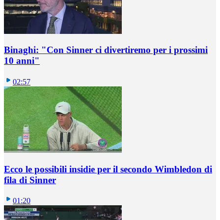
Binaghi: "Con Sinner ci divertiremo per i prossimi
10 anni"
02:57
Ecco le possibili insidie per il secondo Wimbledon di
fila di Sinner
01:20