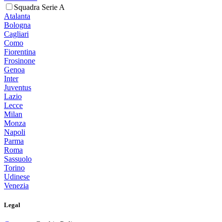
Squadra Serie A
Atalanta
Bologna
Cagliari
Como
Fiorentina
Frosinone
Genoa
Inter
Juventus
Lazio
Lecce
Milan
Monza
Napoli
Parma
Roma
Sassuolo
Torino
Udinese
Venezia
Legal