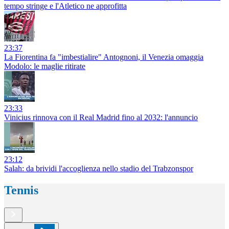
tempo stringe e l'Atletico ne approfitta
23:37
La Fiorentina fa "imbestialire" Antognoni, il Venezia omaggia
Modolo: le maglie ritirate
23:33
Vinicius rinnova con il Real Madrid fino al 2032: l'annuncio
23:12
Salah: da brividi l'accoglienza nello stadio del Trabzonspor
Tennis