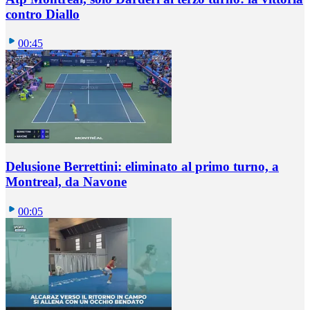
contro Diallo
00:45
Delusione Berrettini: eliminato al primo turno, a
Montreal, da Navone
00:05