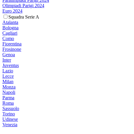
Paralimpiadi Parigi 2024
Olimpiadi Parigi 2024
Euro 2024
Squadra Serie A
Atalanta
Bologna
Cagliari
Como
Fiorentina
Frosinone
Genoa
Inter
Juventus
Lazio
Lecce
Milan
Monza
Napoli
Parma
Roma
Sassuolo
Torino
Udinese
Venezia