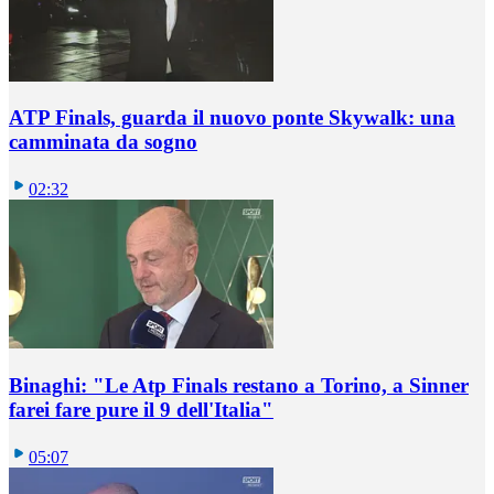
ATP Finals, guarda il nuovo ponte Skywalk: una
camminata da sogno
02:32
Binaghi: "Le Atp Finals restano a Torino, a Sinner
farei fare pure il 9 dell'Italia"
05:07