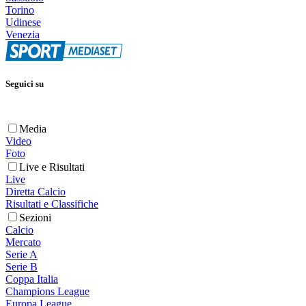
Torino
Udinese
Venezia
Seguici su
Media
Video
Foto
Live e Risultati
Live
Diretta Calcio
Risultati e Classifiche
Sezioni
Calcio
Mercato
Serie A
Serie B
Coppa Italia
Champions League
Europa League