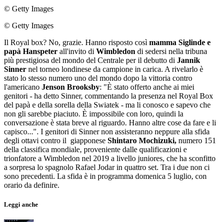
© Getty Images
© Getty Images
Il Royal box? No, grazie. Hanno risposto così
mamma Siglinde e
papà Hanspeter
all'invito di
Wimbledon
di sedersi nella tribuna
più prestigiosa del mondo del Centrale per il debutto di
Jannik
Sinner
nel torneo londinese da campione in carica. A rivelarlo è
stato lo stesso numero uno del mondo dopo la vittoria contro
l'americano
Jenson Brooksby
: "È stato offerto anche ai miei
genitori - ha detto Sinner, commentando la presenza nel Royal Box
del papà e della sorella della Swiatek - ma li conosco e sapevo che
non gli sarebbe piaciuto. È impossibile con loro, quindi la
conversazione è stata breve al riguardo. Hanno altre cose da fare e li
capisco...". I genitori di Sinner non assisteranno neppure alla sfida
degli ottavi contro il giapponese
Shintaro Mochizuki,
numero 151
della classifica mondiale, proveniente dalle qualificazioni e
trionfatore a Wimbledon nel 2019 a livello juniores, che ha sconfitto
a sorpresa lo spagnolo Rafael Jodar in quattro set. Tra i due non ci
sono precedenti. La sfida è in programma domenica 5 luglio, con
orario da definire.
Leggi anche