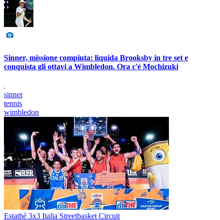
Sinner, missione compiuta: liquida Brooksby in tre set e
conquista gli ottavi a Wimbledon. Ora c'è Mochizuki
sinner
tennis
wimbledon
Estathé 3x3 Italia Streetbasket Circuit