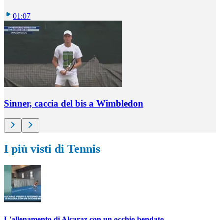
01:07
Sinner, caccia del bis a Wimbledon
I più visti di Tennis
L'allenamento di Alcaraz con un occhio bendato