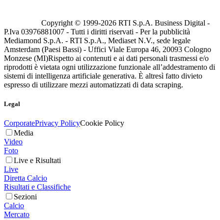
Copyright © 1999-
2026
RTI S.p.A. Business Digital -
P.Iva 03976881007 - Tutti i diritti riservati - Per la pubblicità
Mediamond S.p.A. - RTI S.p.A., Mediaset N.V., sede legale
Amsterdam (Paesi Bassi) - Uffici Viale Europa 46, 20093 Cologno
Monzese (MI)
Rispetto ai contenuti e ai dati personali trasmessi e/o
riprodotti è vietata ogni utilizzazione funzionale all’addestramento di
sistemi di intelligenza artificiale generativa. È altresì fatto divieto
espresso di utilizzare mezzi automatizzati di data scraping.
Legal
Corporate
Privacy Policy
Cookie Policy
Media
Video
Foto
Live e Risultati
Live
Diretta Calcio
Risultati e Classifiche
Sezioni
Calcio
Mercato