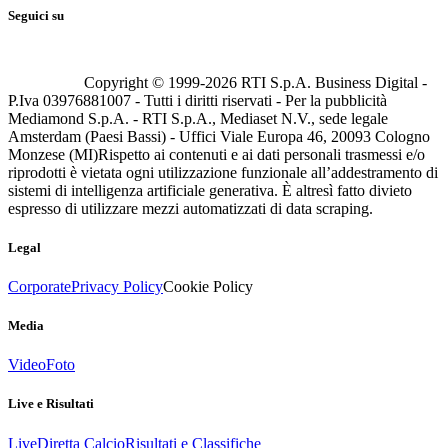
Seguici su
Copyright © 1999-
2026
RTI S.p.A. Business Digital -
P.Iva 03976881007 - Tutti i diritti riservati - Per la pubblicità
Mediamond S.p.A. - RTI S.p.A., Mediaset N.V., sede legale
Amsterdam (Paesi Bassi) - Uffici Viale Europa 46, 20093 Cologno
Monzese (MI)
Rispetto ai contenuti e ai dati personali trasmessi e/o
riprodotti è vietata ogni utilizzazione funzionale all’addestramento di
sistemi di intelligenza artificiale generativa. È altresì fatto divieto
espresso di utilizzare mezzi automatizzati di data scraping.
Legal
Corporate
Privacy Policy
Cookie Policy
Media
Video
Foto
Live e Risultati
Live
Diretta Calcio
Risultati e Classifiche