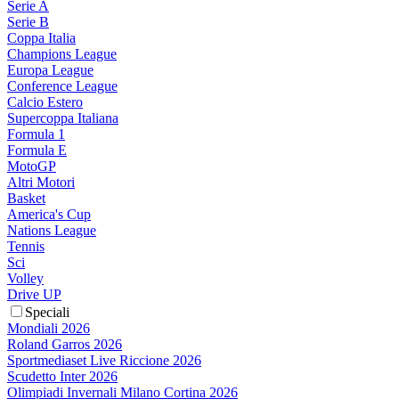
Serie A
Serie B
Coppa Italia
Champions League
Europa League
Conference League
Calcio Estero
Supercoppa Italiana
Formula 1
Formula E
MotoGP
Altri Motori
Basket
America's Cup
Nations League
Tennis
Sci
Volley
Drive UP
Speciali
Mondiali 2026
Roland Garros 2026
Sportmediaset Live Riccione 2026
Scudetto Inter 2026
Olimpiadi Invernali Milano Cortina 2026