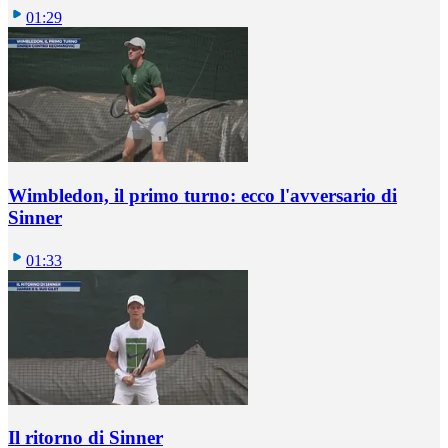
01:29
Wimbledon, il primo turno: ecco l'avversario di
Sinner
01:33
Il ritorno di Sinner