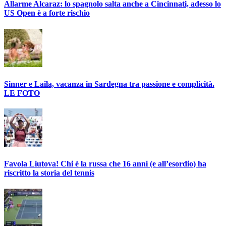
Allarme Alcaraz: lo spagnolo salta anche a Cincinnati, adesso lo
US Open è a forte rischio
Sinner e Laila, vacanza in Sardegna tra passione e complicità.
LE FOTO
Favola Liutova! Chi è la russa che 16 anni (e all’esordio) ha
riscritto la storia del tennis