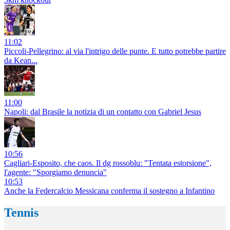
11:02
Piccoli-Pellegrino: al via l'intrigo delle punte. E tutto potrebbe partire
da Kean...
11:00
Napoli: dal Brasile la notizia di un contatto con Gabriel Jesus
10:56
Cagliari-Esposito, che caos. Il dg rossoblu: "Tentata estorsione",
l'agente: "Sporgiamo denuncia"
10:53
Anche la Federcalcio Messicana conferma il sostegno a Infantino
Tennis