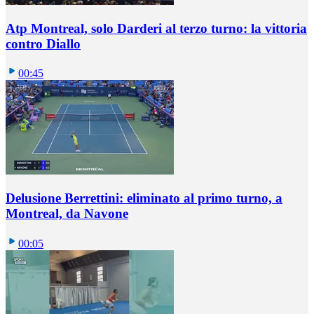
Atp Montreal, solo Darderi al terzo turno: la vittoria
contro Diallo
00:45
Delusione Berrettini: eliminato al primo turno, a
Montreal, da Navone
00:05