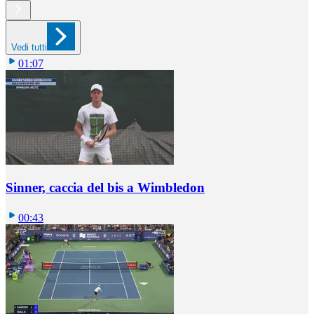
Vedi tutti
01:07
Sinner, caccia del bis a Wimbledon
00:43