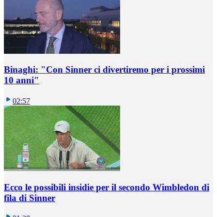
Binaghi: "Con Sinner ci divertiremo per i prossimi
10 anni"
02:57
Ecco le possibili insidie per il secondo Wimbledon di
fila di Sinner