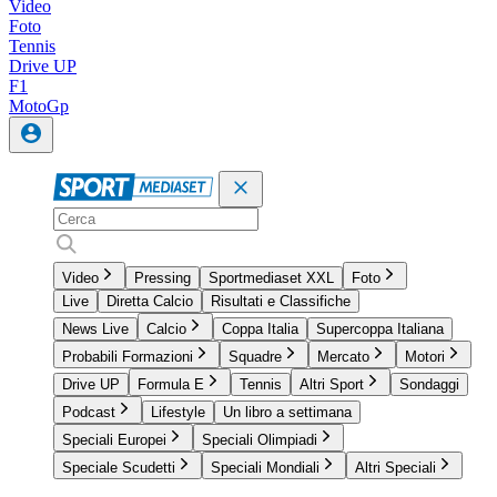
Video
Foto
Tennis
Drive UP
F1
MotoGp
Video
Pressing
Sportmediaset XXL
Foto
Live
Diretta Calcio
Risultati e Classifiche
News Live
Calcio
Coppa Italia
Supercoppa Italiana
Probabili Formazioni
Squadre
Mercato
Motori
Drive UP
Formula E
Tennis
Altri Sport
Sondaggi
Podcast
Lifestyle
Un libro a settimana
Speciali Europei
Speciali Olimpiadi
Speciale Scudetti
Speciali Mondiali
Altri Speciali