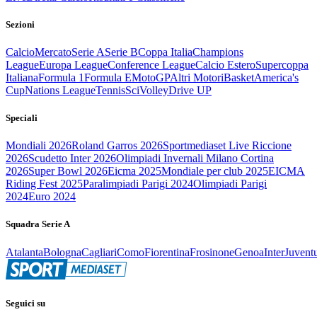
Sezioni
Calcio
Mercato
Serie A
Serie B
Coppa Italia
Champions
League
Europa League
Conference League
Calcio Estero
Supercoppa
Italiana
Formula 1
Formula E
MotoGP
Altri Motori
Basket
America's
Cup
Nations League
Tennis
Sci
Volley
Drive UP
Speciali
Mondiali 2026
Roland Garros 2026
Sportmediaset Live Riccione
2026
Scudetto Inter 2026
Olimpiadi Invernali Milano Cortina
2026
Super Bowl 2026
Eicma 2025
Mondiale per club 2025
EICMA
Riding Fest 2025
Paralimpiadi Parigi 2024
Olimpiadi Parigi
2024
Euro 2024
Squadra Serie A
Atalanta
Bologna
Cagliari
Como
Fiorentina
Frosinone
Genoa
Inter
Juvent
Seguici su