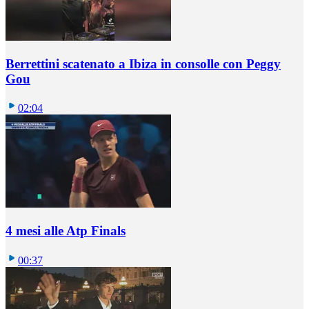
Berrettini scatenato a Ibiza in consolle con Peggy
Gou
02:04
4 mesi alle Atp Finals
00:37