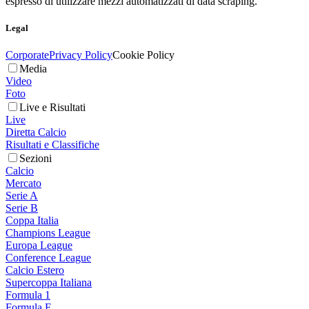
espresso di utilizzare mezzi automatizzati di data scraping.
Legal
Corporate
Privacy Policy
Cookie Policy
Media
Video
Foto
Live e Risultati
Live
Diretta Calcio
Risultati e Classifiche
Sezioni
Calcio
Mercato
Serie A
Serie B
Coppa Italia
Champions League
Europa League
Conference League
Calcio Estero
Supercoppa Italiana
Formula 1
Formula E