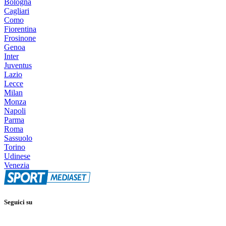
Bologna
Cagliari
Como
Fiorentina
Frosinone
Genoa
Inter
Juventus
Lazio
Lecce
Milan
Monza
Napoli
Parma
Roma
Sassuolo
Torino
Udinese
Venezia
Seguici su