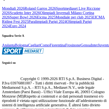
Mondiali 2026
Roland Garros 2026
Sportmediaset Live Riccione
2026
Scudetto Inter 2026
Olimpiadi Invernali Milano Cortina
2026
Super Bowl 2026
Eicma 2025
Mondiale per club 2025
EICMA
Riding Fest 2025
Paralimpiadi Parigi 2024
Olimpiadi Parigi
2024
Euro 2024
Squadra Serie A
Atalanta
Bologna
Cagliari
Como
Fiorentina
Frosinone
Genoa
Inter
Juvent
Seguici su
Copyright © 1999-
2026
RTI S.p.A. Business Digital -
P.Iva 03976881007 - Tutti i diritti riservati - Per la pubblicità
Mediamond S.p.A. - RTI S.p.A., Mediaset N.V., sede legale
Amsterdam (Paesi Bassi) - Uffici Viale Europa 46, 20093 Cologno
Monzese (MI)
Rispetto ai contenuti e ai dati personali trasmessi e/o
riprodotti è vietata ogni utilizzazione funzionale all’addestramento di
sistemi di intelligenza artificiale generativa. È altresì fatto divieto