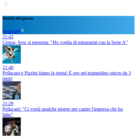
Notizie del giorno
Vedi tutti
21:42
Genoa, Sow si presenta: "Ho voglia di misurarmi con la Serie A"
21:40
Pellacani e Pizzini fanno la storia! È oro nel trampolino sincro da 3
metri
21:29
Pellacani: "Ci vorrà qualche giorno per capire l'impresa che ho
fatto"