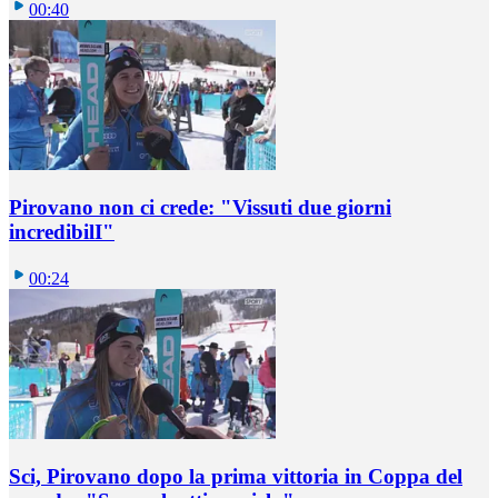
00:40
Pirovano non ci crede: "Vissuti due giorni
incredibilI"
00:24
Sci, Pirovano dopo la prima vittoria in Coppa del