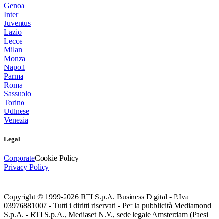
Genoa
Inter
Juventus
Lazio
Lecce
Milan
Monza
Napoli
Parma
Roma
Sassuolo
Torino
Udinese
Venezia
Legal
Corporate
Cookie Policy
Privacy Policy
Copyright © 1999-
2026
RTI S.p.A. Business Digital - P.Iva
03976881007 - Tutti i diritti riservati - Per la pubblicità Mediamond
S.p.A. - RTI S.p.A., Mediaset N.V., sede legale Amsterdam (Paesi