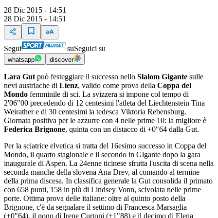
28 Dic 2015 - 14:51
28 Dic 2015 - 14:51
Segui
su
Seguici su
whatsapp
discover
Lara Gut
può festeggiare il successo nello
Slalom Gigante
sulle
nevi austriache di
Lienz
, valido come prova della
Coppa del
Mondo
femminile di sci. La svizzera si impone col tempo di
2'06"00 precedendo di 12 centesimi l'atleta del Liechtenstein Tina
Weirather e di 30 centesimi la tedesca Viktoria Rebensburg.
Giornata positiva per le azzurre con 4 nelle prime 10: la migliore è
Federica Brignone
, quinta con un distacco di +0"64 dalla Gut.
Per la sciatrice elvetica si tratta del 16esimo successo in Coppa del
Mondo, il quarto stagionale e il secondo in Gigante dopo la gara
inaugurale di Aspen. La 24enne ticinese sfrutta l'uscita di scena nella
seconda manche della slovena Ana Drev, al comando al termine
della prima discesa. In classifica generale la Gut consolida il primato
con 658 punti, 158 in più di Lindsey Vonn, scivolata nelle prime
porte. Ottima prova delle italiane: oltre al quinto posto della
Brignone, c'è da segnalare il settimo di Francesca Marsaglia
(+0"64), il nono di Irene Curtoni (+1"88) e il decimo di Elena