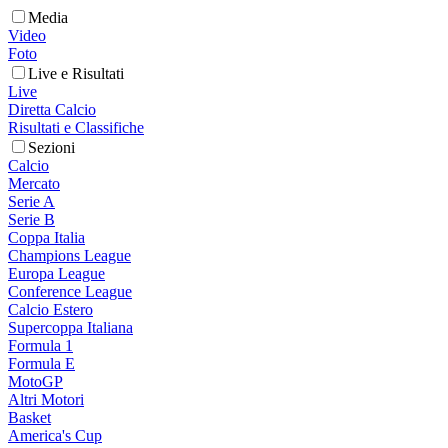
Media
Video
Foto
Live e Risultati
Live
Diretta Calcio
Risultati e Classifiche
Sezioni
Calcio
Mercato
Serie A
Serie B
Coppa Italia
Champions League
Europa League
Conference League
Calcio Estero
Supercoppa Italiana
Formula 1
Formula E
MotoGP
Altri Motori
Basket
America's Cup