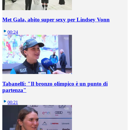
Met Gala, abito super sexy per Lindsey Vonn
00:24
Tabanelli: "Il bronzo olimpico è un punto di
partenza"
00:21