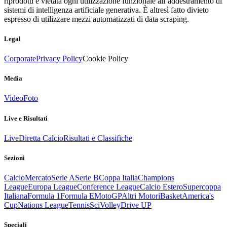
riprodotti è vietata ogni utilizzazione funzionale all’addestramento di
sistemi di intelligenza artificiale generativa. È altresì fatto divieto
espresso di utilizzare mezzi automatizzati di data scraping.
Legal
Corporate
Privacy Policy
Cookie Policy
Media
Video
Foto
Live e Risultati
Live
Diretta Calcio
Risultati e Classifiche
Sezioni
Calcio
Mercato
Serie A
Serie B
Coppa Italia
Champions
League
Europa League
Conference League
Calcio Estero
Supercoppa
Italiana
Formula 1
Formula E
MotoGP
Altri Motori
Basket
America's
Cup
Nations League
Tennis
Sci
Volley
Drive UP
Speciali