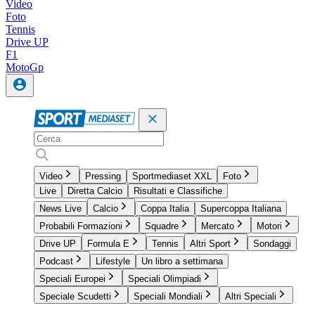
Video
Foto
Tennis
Drive UP
F1
MotoGp
Video
Pressing
Sportmediaset XXL
Foto
Live
Diretta Calcio
Risultati e Classifiche
News Live
Calcio
Coppa Italia
Supercoppa Italiana
Probabili Formazioni
Squadre
Mercato
Motori
Drive UP
Formula E
Tennis
Altri Sport
Sondaggi
Podcast
Lifestyle
Un libro a settimana
Speciali Europei
Speciali Olimpiadi
Speciale Scudetti
Speciali Mondiali
Altri Speciali