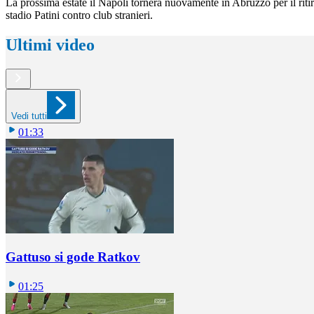
La prossima estate il Napoli tornerà nuovamente in Abruzzo per il riti
stadio Patini contro club stranieri.
Ultimi video
Vedi tutti
01:33
Gattuso si gode Ratkov
01:25