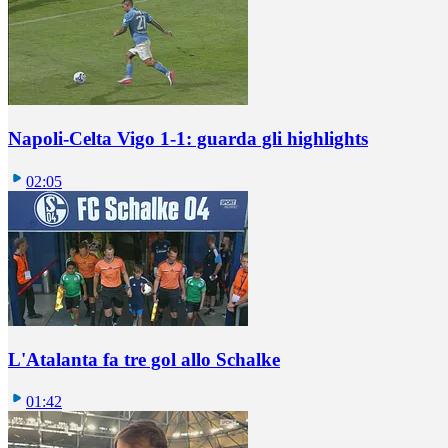
Napoli-Celta Vigo 1-1: guarda gli highlights
02:05
L'Atalanta fa tre gol allo Schalke
01:42