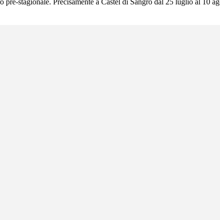
ro pre-stagionale. Precisamente a Castel di Sangro dal 25 luglio al 10 a