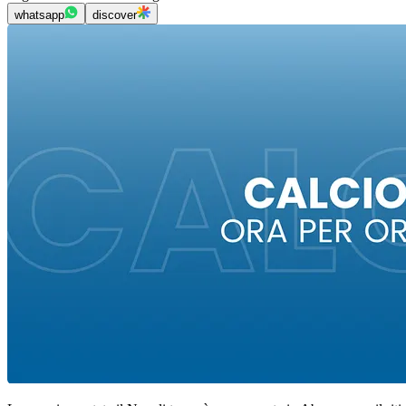
whatsapp
discover