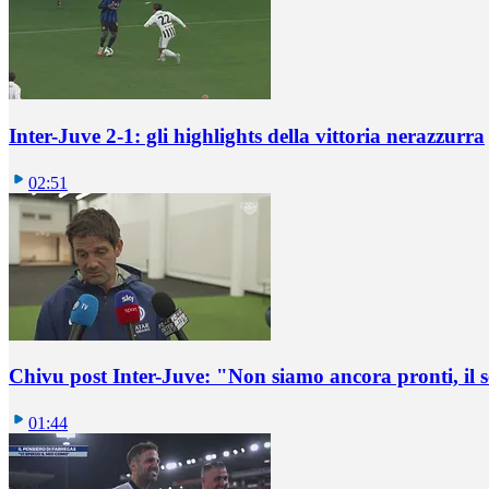
Inter-Juve 2-1: gli highlights della vittoria nerazzurra
02:51
Chivu post Inter-Juve: "Non siamo ancora pronti, il
01:44