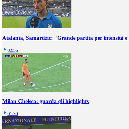
Atalanta, Samardzic: "Grande partita per intensità e
02:56
Milan-Chelsea: guarda gli highlights
01:30