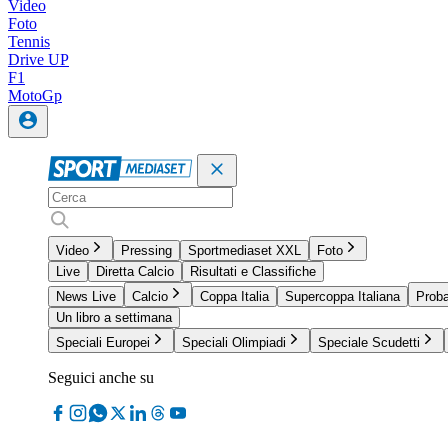
Video
Foto
Tennis
Drive UP
F1
MotoGp
Video
Pressing
Sportmediaset XXL
Foto
Live
Diretta Calcio
Risultati e Classifiche
News Live
Calcio
Coppa Italia
Supercoppa Italiana
Proba
Un libro a settimana
Speciali Europei
Speciali Olimpiadi
Speciale Scudetti
Seguici anche su