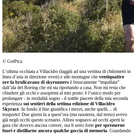
© GetPica
L’ultima occhiata a Villacidro (laggiù ad una ventina di chilometri in
linea d’aria in direzione ovest) e alle montagne che
ventiquattro
ore fa brulicavano di skyrunners
è bruscamente “impallata”
dall’ala del Boeing che mi sta riportando a casa. Non mi resta che
chiudere gli occhi e assopirmi al mio posto: è l’unico modo per
prolungare - in modalità sogno - il sottile piacere della mia seconda
esperienza
sui sentieri della settima edizione di Villacidro
Skyrace
. In fondo il fine giustifica i mezzi, anche quelli… di
trasporto! Due giorni fa a quest’ora (ma rasoterra, dal treno) avevo
già negli occhi questo scenario. Allora sognavo ad occhi aperti la
gara che dovevo ancora correre, ora li serro forte
per spremerne
fuori e distillarne ancora qualche goccia di memoria
. Guardando