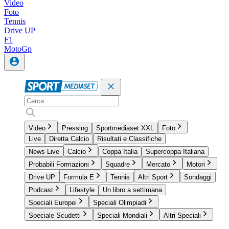
Video
Foto
Tennis
Drive UP
F1
MotoGp
Video
Pressing
Sportmediaset XXL
Foto
Live
Diretta Calcio
Risultati e Classifiche
News Live
Calcio
Coppa Italia
Supercoppa Italiana
Probabili Formazioni
Squadre
Mercato
Motori
Drive UP
Formula E
Tennis
Altri Sport
Sondaggi
Podcast
Lifestyle
Un libro a settimana
Speciali Europei
Speciali Olimpiadi
Speciale Scudetti
Speciali Mondiali
Altri Speciali