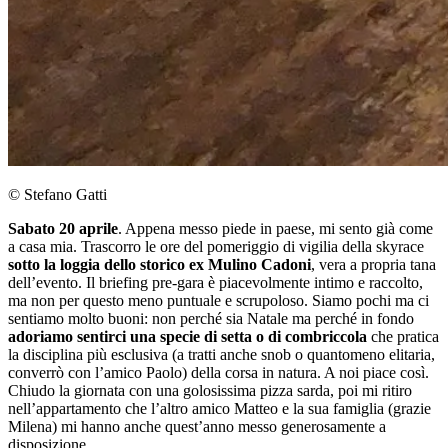
© Stefano Gatti
Sabato 20 aprile
. Appena messo piede in paese, mi sento già come
a casa mia. Trascorro le ore del pomeriggio di vigilia della skyrace
sotto la loggia dello storico ex Mulino Cadoni
, vera a propria tana
dell’evento.
Il briefing pre-gara è piacevolmente intimo e raccolto,
ma non per questo meno puntuale e scrupoloso. Siamo pochi ma ci
sentiamo molto buoni: non perché sia Natale ma perché in fondo
adoriamo sentirci una specie di setta o di combriccola
che pratica
la disciplina più esclusiva (a tratti anche snob o quantomeno elitaria,
converrò con l’amico Paolo) della corsa in natura. A noi piace così.
Chiudo la giornata con una golosissima pizza sarda, poi mi ritiro
nell’appartamento che l’altro amico Matteo e la sua famiglia (grazie
Milena) mi hanno anche quest’anno messo generosamente a
disposizione.