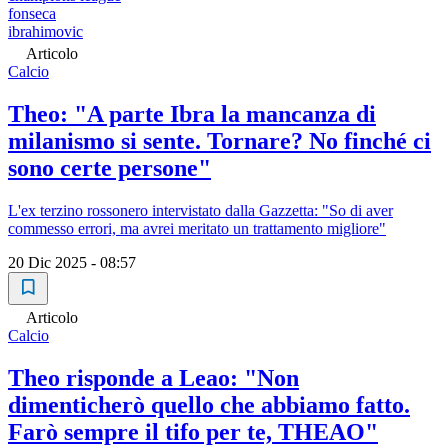
fonseca
ibrahimovic
Articolo
Calcio
Theo: "A parte Ibra la mancanza di
milanismo si sente. Tornare? No finché ci
sono certe persone"
L'ex terzino rossonero intervistato dalla Gazzetta: "So di aver
commesso errori, ma avrei meritato un trattamento migliore"
20 Dic 2025 - 08:57
Articolo
Calcio
Theo risponde a Leao: "Non
dimenticherò quello che abbiamo fatto.
Farò sempre il tifo per te, THEAO"