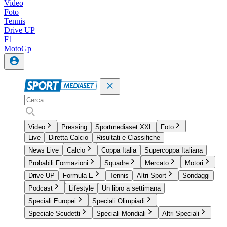
Video
Foto
Tennis
Drive UP
F1
MotoGp
Video
Pressing
Sportmediaset XXL
Foto
Live
Diretta Calcio
Risultati e Classifiche
News Live
Calcio
Coppa Italia
Supercoppa Italiana
Probabili Formazioni
Squadre
Mercato
Motori
Drive UP
Formula E
Tennis
Altri Sport
Sondaggi
Podcast
Lifestyle
Un libro a settimana
Speciali Europei
Speciali Olimpiadi
Speciale Scudetti
Speciali Mondiali
Altri Speciali