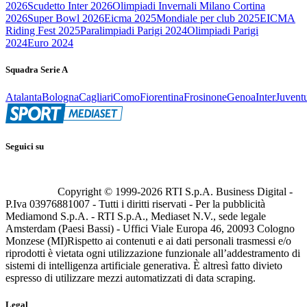
2026
Scudetto Inter 2026
Olimpiadi Invernali Milano Cortina
2026
Super Bowl 2026
Eicma 2025
Mondiale per club 2025
EICMA
Riding Fest 2025
Paralimpiadi Parigi 2024
Olimpiadi Parigi
2024
Euro 2024
Squadra Serie A
Atalanta
Bologna
Cagliari
Como
Fiorentina
Frosinone
Genoa
Inter
Juvent
Seguici su
Copyright © 1999-
2026
RTI S.p.A. Business Digital -
P.Iva 03976881007 - Tutti i diritti riservati - Per la pubblicità
Mediamond S.p.A. - RTI S.p.A., Mediaset N.V., sede legale
Amsterdam (Paesi Bassi) - Uffici Viale Europa 46, 20093 Cologno
Monzese (MI)
Rispetto ai contenuti e ai dati personali trasmessi e/o
riprodotti è vietata ogni utilizzazione funzionale all’addestramento di
sistemi di intelligenza artificiale generativa. È altresì fatto divieto
espresso di utilizzare mezzi automatizzati di data scraping.
Legal