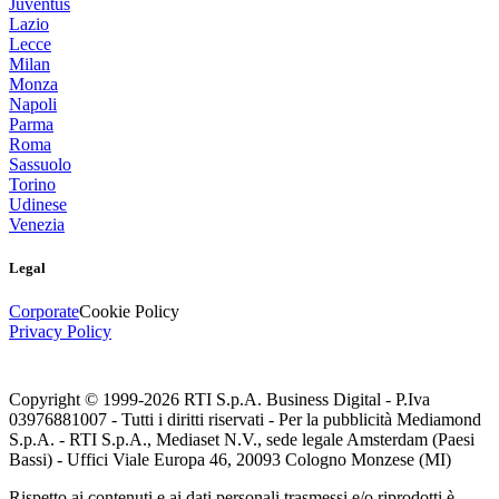
Juventus
Lazio
Lecce
Milan
Monza
Napoli
Parma
Roma
Sassuolo
Torino
Udinese
Venezia
Legal
Corporate
Cookie Policy
Privacy Policy
Copyright © 1999-
2026
RTI S.p.A. Business Digital - P.Iva
03976881007 - Tutti i diritti riservati - Per la pubblicità Mediamond
S.p.A. - RTI S.p.A., Mediaset N.V., sede legale Amsterdam (Paesi
Bassi) - Uffici Viale Europa 46, 20093 Cologno Monzese (MI)
Rispetto ai contenuti e ai dati personali trasmessi e/o riprodotti è