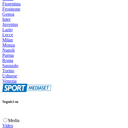
Fiorentina
Frosinone
Genoa
Inter
Juventus
Lazio
Lecce
Milan
Monza
Napoli
Parma
Roma
Sassuolo
Torino
Udinese
Venezia
Seguici su
Media
Video