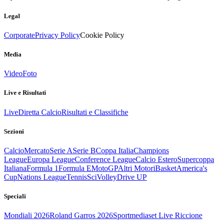
Legal
Corporate
Privacy Policy
Cookie Policy
Media
Video
Foto
Live e Risultati
Live
Diretta Calcio
Risultati e Classifiche
Sezioni
Calcio
Mercato
Serie A
Serie B
Coppa Italia
Champions
League
Europa League
Conference League
Calcio Estero
Supercoppa
Italiana
Formula 1
Formula E
MotoGP
Altri Motori
Basket
America's
Cup
Nations League
Tennis
Sci
Volley
Drive UP
Speciali
Mondiali 2026
Roland Garros 2026
Sportmediaset Live Riccione