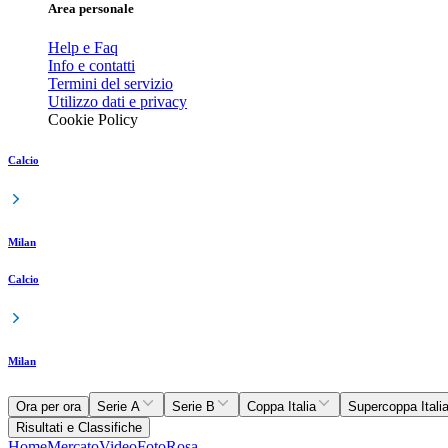
Area personale
Help e Faq
Info e contatti
Termini del servizio
Utilizzo dati e privacy
Cookie Policy
Calcio
Milan
Calcio
Milan
Ora per ora
Serie A
Serie B
Coppa Italia
Supercoppa Itali
Risultati e Classifiche
Home
Mercato
Video
Foto
Rosa