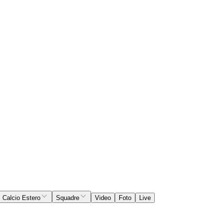
Calcio Estero
Squadre
Video
Foto
Live