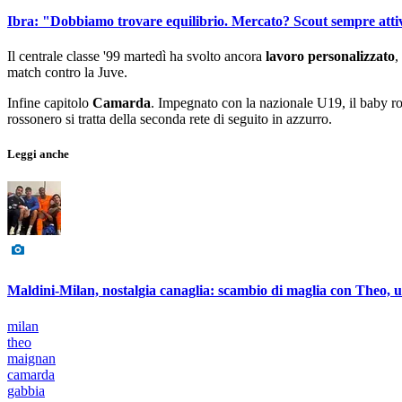
Ibra: "Dobbiamo trovare equilibrio. Mercato? Scout sempre atti
Il centrale classe '99 martedì ha svolto ancora
lavoro personalizzato
,
match contro la Juve.
Infine capitolo
Camarda
. Impegnato con la nazionale U19, il baby r
rossonero si tratta della seconda rete di seguito in azzurro.
Leggi anche
Maldini-Milan, nostalgia canaglia: scambio di maglia con Theo, una
milan
theo
maignan
camarda
gabbia