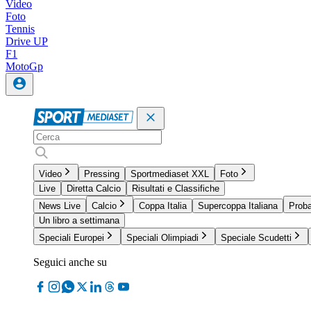
Video
Foto
Tennis
Drive UP
F1
MotoGp
Video
Pressing
Sportmediaset XXL
Foto
Live
Diretta Calcio
Risultati e Classifiche
News Live
Calcio
Coppa Italia
Supercoppa Italiana
Proba
Un libro a settimana
Speciali Europei
Speciali Olimpiadi
Speciale Scudetti
Seguici anche su