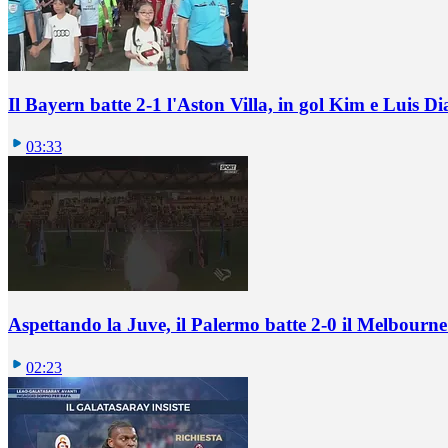
Il Bayern batte 2-1 l'Aston Villa, in gol Kim e Luis Di
03:33
Aspettando la Juve, il Palermo batte 2-0 il Melbourne
02:23