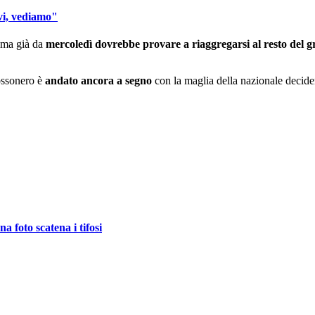
vi, vediamo"
 ma già da
mercoledì dovrebbe provare a riaggregarsi al resto del 
ossonero è
andato ancora a segno
con la maglia della nazionale deciden
 foto scatena i tifosi