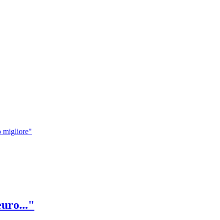
ò migliore"
uro..."