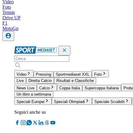
Video
Foto
Tennis
Drive UP
F1
MotoGp
Video
Pressing
Sportmediaset XXL
Foto
Live
Diretta Calcio
Risultati e Classifiche
News Live
Calcio
Coppa Italia
Supercoppa Italiana
Proba
Un libro a settimana
Speciali Europei
Speciali Olimpiadi
Speciale Scudetti
Seguici anche su