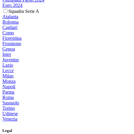
Euro 2024
Squadra Serie A
Atalanta
Bologna
Cagliari
Como
Fiorentina
Frosinone
Genoa
Inter
Juventus
Lazio
Lecce
Milan
Monza
Napoli
Parma
Roma
Sassuolo
Torino
Udinese
Venezia
Legal