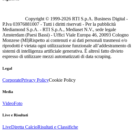
Copyright © 1999-
2026
RTI S.p.A. Business Digital -
P.Iva 03976881007 - Tutti i diritti riservati - Per la pubblicità
Mediamond S.p.A. - RTI S.p.A., Mediaset N.V., sede legale
Amsterdam (Paesi Bassi) - Uffici Viale Europa 46, 20093 Cologno
Monzese (MI)
Rispetto ai contenuti e ai dati personali trasmessi e/o
riprodotti è vietata ogni utilizzazione funzionale all’addestramento di
sistemi di intelligenza artificiale generativa. È altresì fatto divieto
espresso di utilizzare mezzi automatizzati di data scraping.
Legal
Corporate
Privacy Policy
Cookie Policy
Media
Video
Foto
Live e Risultati
Live
Diretta Calcio
Risultati e Classifiche