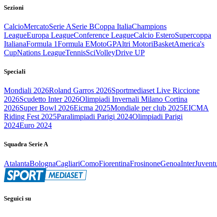
Sezioni
Calcio
Mercato
Serie A
Serie B
Coppa Italia
Champions
League
Europa League
Conference League
Calcio Estero
Supercoppa
Italiana
Formula 1
Formula E
MotoGP
Altri Motori
Basket
America's
Cup
Nations League
Tennis
Sci
Volley
Drive UP
Speciali
Mondiali 2026
Roland Garros 2026
Sportmediaset Live Riccione
2026
Scudetto Inter 2026
Olimpiadi Invernali Milano Cortina
2026
Super Bowl 2026
Eicma 2025
Mondiale per club 2025
EICMA
Riding Fest 2025
Paralimpiadi Parigi 2024
Olimpiadi Parigi
2024
Euro 2024
Squadra Serie A
Atalanta
Bologna
Cagliari
Como
Fiorentina
Frosinone
Genoa
Inter
Juvent
Seguici su