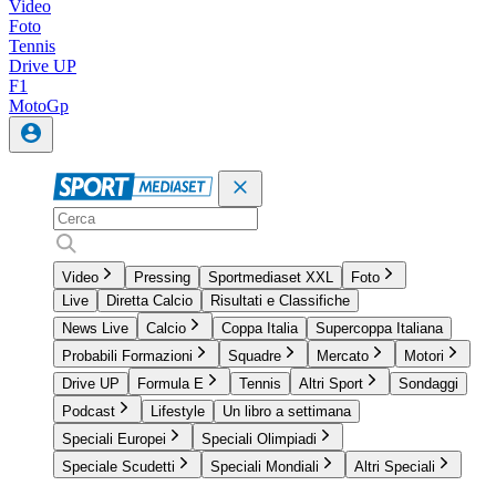
Video
Foto
Tennis
Drive UP
F1
MotoGp
Video
Pressing
Sportmediaset XXL
Foto
Live
Diretta Calcio
Risultati e Classifiche
News Live
Calcio
Coppa Italia
Supercoppa Italiana
Probabili Formazioni
Squadre
Mercato
Motori
Drive UP
Formula E
Tennis
Altri Sport
Sondaggi
Podcast
Lifestyle
Un libro a settimana
Speciali Europei
Speciali Olimpiadi
Speciale Scudetti
Speciali Mondiali
Altri Speciali