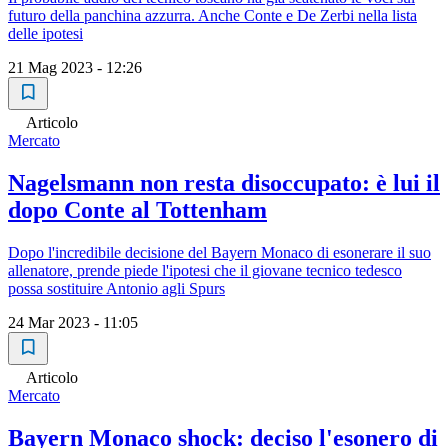
futuro della panchina azzurra. Anche Conte e De Zerbi nella lista
delle ipotesi
21 Mag 2023 - 12:26
Articolo
Mercato
Nagelsmann non resta disoccupato: è lui il
dopo Conte al Tottenham
Dopo l'incredibile decisione del Bayern Monaco di esonerare il suo
allenatore, prende piede l'ipotesi che il giovane tecnico tedesco
possa sostituire Antonio agli Spurs
24 Mar 2023 - 11:05
Articolo
Mercato
Bayern Monaco shock: deciso l'esonero di