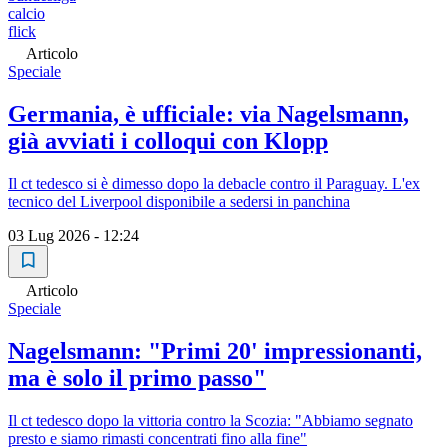
calcio
flick
Articolo
Speciale
Germania, è ufficiale: via Nagelsmann,
già avviati i colloqui con Klopp
Il ct tedesco si è dimesso dopo la debacle contro il Paraguay. L'ex
tecnico del Liverpool disponibile a sedersi in panchina
03 Lug 2026 - 12:24
Articolo
Speciale
Nagelsmann: "Primi 20' impressionanti,
ma è solo il primo passo"
Il ct tedesco dopo la vittoria contro la Scozia: "Abbiamo segnato
presto e siamo rimasti concentrati fino alla fine"