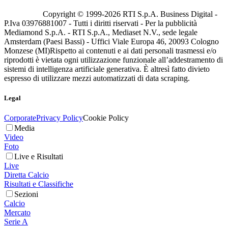
Copyright © 1999-
2026
RTI S.p.A. Business Digital -
P.Iva 03976881007 - Tutti i diritti riservati - Per la pubblicità
Mediamond S.p.A. - RTI S.p.A., Mediaset N.V., sede legale
Amsterdam (Paesi Bassi) - Uffici Viale Europa 46, 20093 Cologno
Monzese (MI)
Rispetto ai contenuti e ai dati personali trasmessi e/o
riprodotti è vietata ogni utilizzazione funzionale all’addestramento di
sistemi di intelligenza artificiale generativa. È altresì fatto divieto
espresso di utilizzare mezzi automatizzati di data scraping.
Legal
Corporate
Privacy Policy
Cookie Policy
Media
Video
Foto
Live e Risultati
Live
Diretta Calcio
Risultati e Classifiche
Sezioni
Calcio
Mercato
Serie A