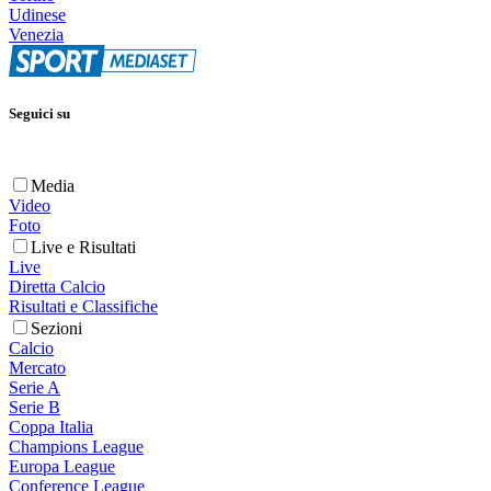
Udinese
Venezia
Seguici su
Media
Video
Foto
Live e Risultati
Live
Diretta Calcio
Risultati e Classifiche
Sezioni
Calcio
Mercato
Serie A
Serie B
Coppa Italia
Champions League
Europa League
Conference League