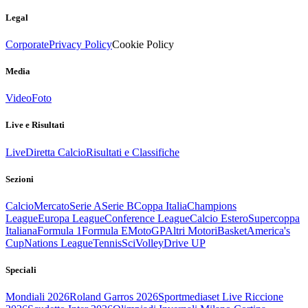
Legal
Corporate
Privacy Policy
Cookie Policy
Media
Video
Foto
Live e Risultati
Live
Diretta Calcio
Risultati e Classifiche
Sezioni
Calcio
Mercato
Serie A
Serie B
Coppa Italia
Champions
League
Europa League
Conference League
Calcio Estero
Supercoppa
Italiana
Formula 1
Formula E
MotoGP
Altri Motori
Basket
America's
Cup
Nations League
Tennis
Sci
Volley
Drive UP
Speciali
Mondiali 2026
Roland Garros 2026
Sportmediaset Live Riccione