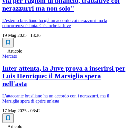
via per ragioni di bilancio, trattative coi
nerazzurri ma non solo"
L'esterno brasiliano ha già un accordo coi nerazzurri ma la
concorrenza è tanta. C'è anche la Juve
19 Mag 2025 - 13:36
Articolo
Mercato
Inter attenta, la Juve prova a inserirsi per
Luis Henrique: il Marsiglia spera
nell'asta
L'attaccante brasiliano ha un accordo con i nerazzurri, ma il
Marsiglia spera di aprire un'asta
17 Mag 2025 - 08:42
Articolo