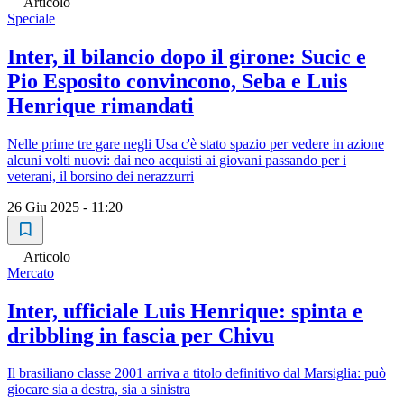
Articolo
Speciale
Inter, il bilancio dopo il girone: Sucic e
Pio Esposito convincono, Seba e Luis
Henrique rimandati
Nelle prime tre gare negli Usa c'è stato spazio per vedere in azione
alcuni volti nuovi: dai neo acquisti ai giovani passando per i
veterani, il borsino dei nerazzurri
26 Giu 2025 - 11:20
Articolo
Mercato
Inter, ufficiale Luis Henrique: spinta e
dribbling in fascia per Chivu
Il brasiliano classe 2001 arriva a titolo definitivo dal Marsiglia: può
giocare sia a destra, sia a sinistra