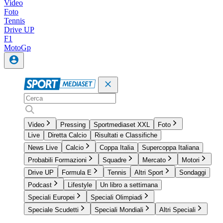
Video
Foto
Tennis
Drive UP
F1
MotoGp
Video
Pressing
Sportmediaset XXL
Foto
Live
Diretta Calcio
Risultati e Classifiche
News Live
Calcio
Coppa Italia
Supercoppa Italiana
Probabili Formazioni
Squadre
Mercato
Motori
Drive UP
Formula E
Tennis
Altri Sport
Sondaggi
Podcast
Lifestyle
Un libro a settimana
Speciali Europei
Speciali Olimpiadi
Speciale Scudetti
Speciali Mondiali
Altri Speciali