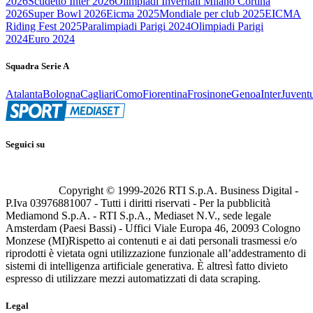
2026
Scudetto Inter 2026
Olimpiadi Invernali Milano Cortina
2026
Super Bowl 2026
Eicma 2025
Mondiale per club 2025
EICMA
Riding Fest 2025
Paralimpiadi Parigi 2024
Olimpiadi Parigi
2024
Euro 2024
Squadra Serie A
Atalanta
Bologna
Cagliari
Como
Fiorentina
Frosinone
Genoa
Inter
Juvent
Seguici su
Copyright © 1999-
2026
RTI S.p.A. Business Digital -
P.Iva 03976881007 - Tutti i diritti riservati - Per la pubblicità
Mediamond S.p.A. - RTI S.p.A., Mediaset N.V., sede legale
Amsterdam (Paesi Bassi) - Uffici Viale Europa 46, 20093 Cologno
Monzese (MI)
Rispetto ai contenuti e ai dati personali trasmessi e/o
riprodotti è vietata ogni utilizzazione funzionale all’addestramento di
sistemi di intelligenza artificiale generativa. È altresì fatto divieto
espresso di utilizzare mezzi automatizzati di data scraping.
Legal