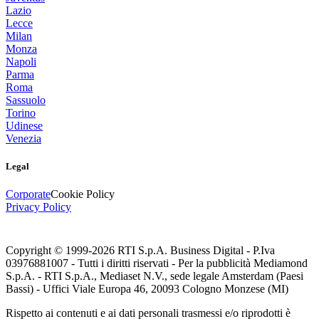
Lazio
Lecce
Milan
Monza
Napoli
Parma
Roma
Sassuolo
Torino
Udinese
Venezia
Legal
Corporate
Cookie Policy
Privacy Policy
Copyright © 1999-
2026
RTI S.p.A. Business Digital - P.Iva
03976881007 - Tutti i diritti riservati - Per la pubblicità Mediamond
S.p.A. - RTI S.p.A., Mediaset N.V., sede legale Amsterdam (Paesi
Bassi) - Uffici Viale Europa 46, 20093 Cologno Monzese (MI)
Rispetto ai contenuti e ai dati personali trasmessi e/o riprodotti è