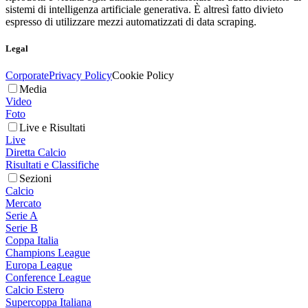
sistemi di intelligenza artificiale generativa. È altresì fatto divieto
espresso di utilizzare mezzi automatizzati di data scraping.
Legal
Corporate
Privacy Policy
Cookie Policy
Media
Video
Foto
Live e Risultati
Live
Diretta Calcio
Risultati e Classifiche
Sezioni
Calcio
Mercato
Serie A
Serie B
Coppa Italia
Champions League
Europa League
Conference League
Calcio Estero
Supercoppa Italiana