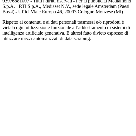
03976881007 - Tutti i diritti riservati - Per la pubblicità Mediamond
S.p.A. - RTI S.p.A., Mediaset N.V., sede legale Amsterdam (Paesi
Bassi) - Uffici Viale Europa 46, 20093 Cologno Monzese (MI)
Rispetto ai contenuti e ai dati personali trasmessi e/o riprodotti è
vietata ogni utilizzazione funzionale all’addestramento di sistemi di
intelligenza artificiale generativa. È altresì fatto divieto espresso di
utilizzare mezzi automatizzati di data scraping.