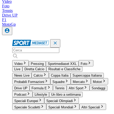
Video
Foto
Tennis
Drive UP
F1
MotoGp
Video
Pressing
Sportmediaset XXL
Foto
Live
Diretta Calcio
Risultati e Classifiche
News Live
Calcio
Coppa Italia
Supercoppa Italiana
Probabili Formazioni
Squadre
Mercato
Motori
Drive UP
Formula E
Tennis
Altri Sport
Sondaggi
Podcast
Lifestyle
Un libro a settimana
Speciali Europei
Speciali Olimpiadi
Speciale Scudetti
Speciali Mondiali
Altri Speciali