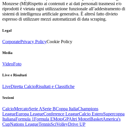
Monzese (MI)
Rispetto ai contenuti e ai dati personali trasmessi e/o
riprodotti è vietata ogni utilizzazione funzionale all’addestramento di
sistemi di intelligenza artificiale generativa. È altresì fatto divieto
espresso di utilizzare mezzi automatizzati di data scraping.
Legal
Corporate
Privacy Policy
Cookie Policy
Media
Video
Foto
Live e Risultati
Live
Diretta Calcio
Risultati e Classifiche
Sezioni
Calcio
Mercato
Serie A
Serie B
Coppa Italia
Champions
League
Europa League
Conference League
Calcio Estero
Supercoppa
Italiana
Formula 1
Formula E
MotoGP
Altri Motori
Basket
America's
Cup
Nations League
Tennis
Sci
Volley
Drive UP