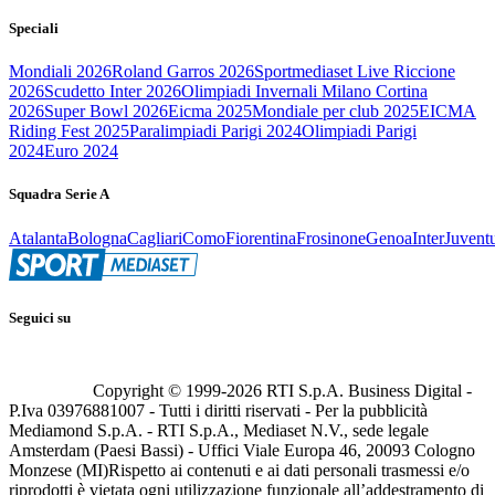
Speciali
Mondiali 2026
Roland Garros 2026
Sportmediaset Live Riccione
2026
Scudetto Inter 2026
Olimpiadi Invernali Milano Cortina
2026
Super Bowl 2026
Eicma 2025
Mondiale per club 2025
EICMA
Riding Fest 2025
Paralimpiadi Parigi 2024
Olimpiadi Parigi
2024
Euro 2024
Squadra Serie A
Atalanta
Bologna
Cagliari
Como
Fiorentina
Frosinone
Genoa
Inter
Juvent
Seguici su
Copyright © 1999-
2026
RTI S.p.A. Business Digital -
P.Iva 03976881007 - Tutti i diritti riservati - Per la pubblicità
Mediamond S.p.A. - RTI S.p.A., Mediaset N.V., sede legale
Amsterdam (Paesi Bassi) - Uffici Viale Europa 46, 20093 Cologno
Monzese (MI)
Rispetto ai contenuti e ai dati personali trasmessi e/o
riprodotti è vietata ogni utilizzazione funzionale all’addestramento di