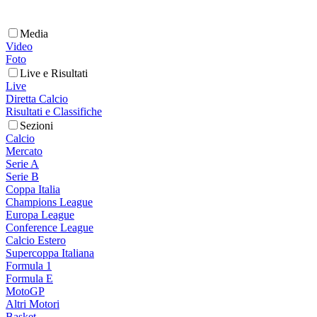
Media
Video
Foto
Live e Risultati
Live
Diretta Calcio
Risultati e Classifiche
Sezioni
Calcio
Mercato
Serie A
Serie B
Coppa Italia
Champions League
Europa League
Conference League
Calcio Estero
Supercoppa Italiana
Formula 1
Formula E
MotoGP
Altri Motori
Basket