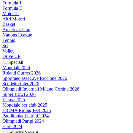
Formula 1
Formula E
MotoGP
Altri Motori
Basket
America's Cup
Nations League
Tennis
Sci
Volley
Drive UP
Speciali
Mondiali 2026
Roland Garros 2026
Sportmediaset Live Riccione 2026
Scudetto Inter 2026
Olimpiadi Invernali Milano Cortina 2026
Super Bowl 2026
Eicma 2025
Mondiale per club 2025
EICMA Riding Fest 2025
Paralimpiadi Parigi 2024
Olimpiadi Parigi 2024
Euro 2024
Squadra Serie A