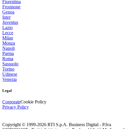
Fiorentina
Frosinone
Genoa
Inter
Juventus
Lazio
Lecce
Milan
Monza
Napoli
Parma
Roma
Sassuolo
Torino
Udinese
Venezia
Legal
Corporate
Cookie Policy
Privacy Policy
Copyright © 1999-
2026
RTI S.p.A. Business Digital - P.Iva