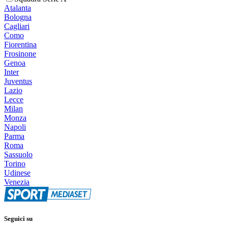
Atalanta
Bologna
Cagliari
Como
Fiorentina
Frosinone
Genoa
Inter
Juventus
Lazio
Lecce
Milan
Monza
Napoli
Parma
Roma
Sassuolo
Torino
Udinese
Venezia
Seguici su