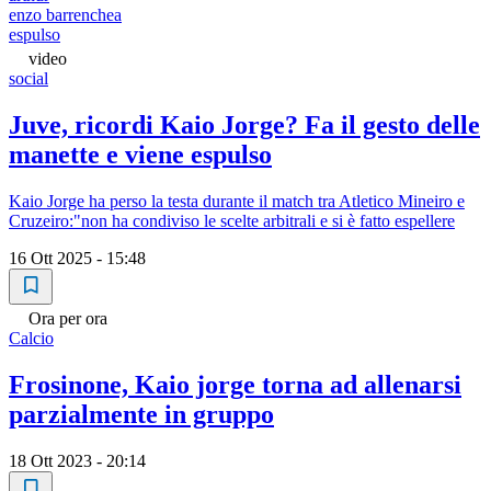
enzo barrenchea
espulso
video
social
Juve, ricordi Kaio Jorge? Fa il gesto delle
manette e viene espulso
Kaio Jorge ha perso la testa durante il match tra Atletico Mineiro e
Cruzeiro:"non ha condiviso le scelte arbitrali e si è fatto espellere
16 Ott 2025 - 15:48
Ora per ora
Calcio
Frosinone, Kaio jorge torna ad allenarsi
parzialmente in gruppo
18 Ott 2023 - 20:14