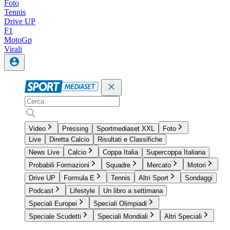
Foto
Tennis
Drive UP
F1
MotoGp
Virali
Video
Pressing
Sportmediaset XXL
Foto
Live
Diretta Calcio
Risultati e Classifiche
News Live
Calcio
Coppa Italia
Supercoppa Italiana
Probabili Formazioni
Squadre
Mercato
Motori
Drive UP
Formula E
Tennis
Altri Sport
Sondaggi
Podcast
Lifestyle
Un libro a settimana
Speciali Europei
Speciali Olimpiadi
Speciale Scudetti
Speciali Mondiali
Altri Speciali