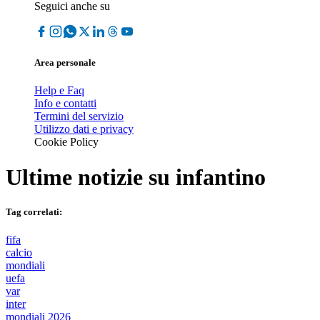
Seguici anche su
Area personale
Help e Faq
Info e contatti
Termini del servizio
Utilizzo dati e privacy
Cookie Policy
Ultime notizie su
infantino
Tag correlati:
fifa
calcio
mondiali
uefa
var
inter
mondiali 2026