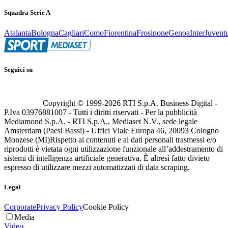
Squadra Serie A
Atalanta
Bologna
Cagliari
Como
Fiorentina
Frosinone
Genoa
Inter
Juvent
Seguici su
Copyright © 1999-
2026
RTI S.p.A. Business Digital -
P.Iva 03976881007 - Tutti i diritti riservati - Per la pubblicità
Mediamond S.p.A. - RTI S.p.A., Mediaset N.V., sede legale
Amsterdam (Paesi Bassi) - Uffici Viale Europa 46, 20093 Cologno
Monzese (MI)
Rispetto ai contenuti e ai dati personali trasmessi e/o
riprodotti è vietata ogni utilizzazione funzionale all’addestramento di
sistemi di intelligenza artificiale generativa. È altresì fatto divieto
espresso di utilizzare mezzi automatizzati di data scraping.
Legal
Corporate
Privacy Policy
Cookie Policy
Media
Video