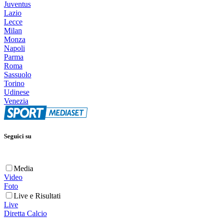
Juventus
Lazio
Lecce
Milan
Monza
Napoli
Parma
Roma
Sassuolo
Torino
Udinese
Venezia
Seguici su
Media
Video
Foto
Live e Risultati
Live
Diretta Calcio