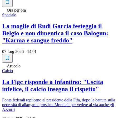
Ora per ora
Speciale
La moglie di Rudi Garcia festeggia il
Belgio e non dimentica il caso Balogun:
"Karma e sangue freddo"
07 Lug 2026 - 14:01
Articolo
Calcio
La Figc risponde a Infantino: "Uscita
infelice, il calcio insegna il rispetto"
Fonte federali replicano al presidente della Fifa, dopo la battuta sulla
necessità di allargare i prossimi Mondiali per vedere al via anche gli
Azzurri