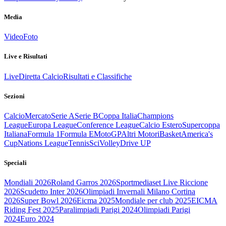
Media
Video
Foto
Live e Risultati
Live
Diretta Calcio
Risultati e Classifiche
Sezioni
Calcio
Mercato
Serie A
Serie B
Coppa Italia
Champions
League
Europa League
Conference League
Calcio Estero
Supercoppa
Italiana
Formula 1
Formula E
MotoGP
Altri Motori
Basket
America's
Cup
Nations League
Tennis
Sci
Volley
Drive UP
Speciali
Mondiali 2026
Roland Garros 2026
Sportmediaset Live Riccione
2026
Scudetto Inter 2026
Olimpiadi Invernali Milano Cortina
2026
Super Bowl 2026
Eicma 2025
Mondiale per club 2025
EICMA
Riding Fest 2025
Paralimpiadi Parigi 2024
Olimpiadi Parigi
2024
Euro 2024