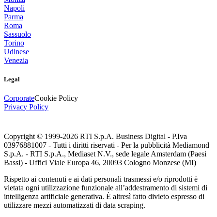
Napoli
Parma
Roma
Sassuolo
Torino
Udinese
Venezia
Legal
Corporate
Cookie Policy
Privacy Policy
Copyright © 1999-
2026
RTI S.p.A. Business Digital - P.Iva
03976881007 - Tutti i diritti riservati - Per la pubblicità Mediamond
S.p.A. - RTI S.p.A., Mediaset N.V., sede legale Amsterdam (Paesi
Bassi) - Uffici Viale Europa 46, 20093 Cologno Monzese (MI)
Rispetto ai contenuti e ai dati personali trasmessi e/o riprodotti è
vietata ogni utilizzazione funzionale all’addestramento di sistemi di
intelligenza artificiale generativa. È altresì fatto divieto espresso di
utilizzare mezzi automatizzati di data scraping.