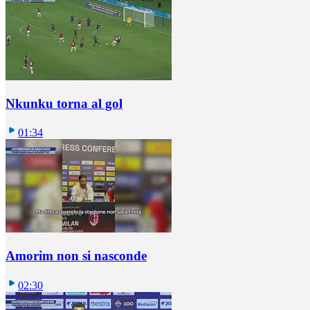
Nkunku torna al gol
01:34
Amorim non si nasconde
02:30