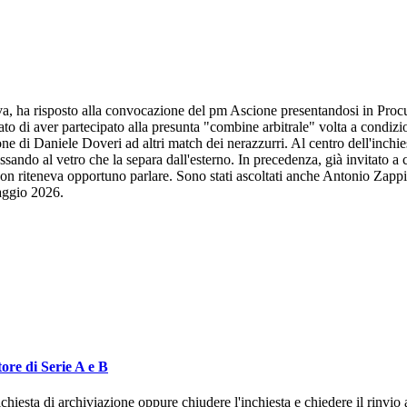
tiva, ha risposto alla convocazione del pm Ascione presentandosi in Pro
egato di aver partecipato alla presunta "combine arbitrale" volta a condiz
e di Daniele Doveri ad altri match dei nerazzurri. Al centro dell'inchie
sando al vetro che la separa dall'esterno. In precedenza, già invitato a 
on riteneva opportuno parlare. Sono stati ascoltati anche Antonio Zappi 
maggio 2026.
tore di Serie A e B
chiesta di archiviazione oppure chiudere l'inchiesta e chiedere il rinv