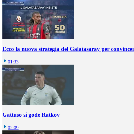
Ecco la nuova strategia del Galatasaray per convincer
01:33
Gattuso si gode Ratkov
02:09