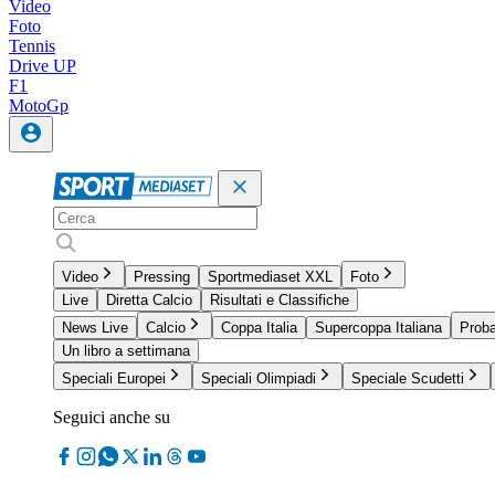
Video
Foto
Tennis
Drive UP
F1
MotoGp
Video
Pressing
Sportmediaset XXL
Foto
Live
Diretta Calcio
Risultati e Classifiche
News Live
Calcio
Coppa Italia
Supercoppa Italiana
Proba
Un libro a settimana
Speciali Europei
Speciali Olimpiadi
Speciale Scudetti
Seguici anche su