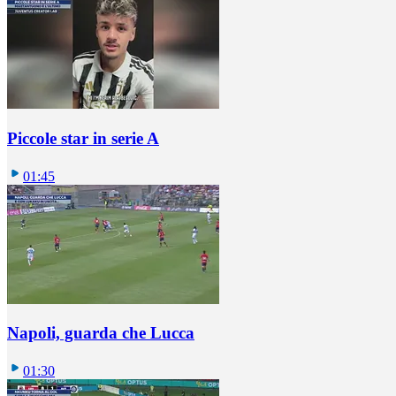
Piccole star in serie A
01:45
Napoli, guarda che Lucca
01:30