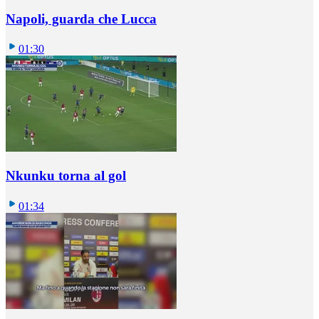
Napoli, guarda che Lucca
01:30
Nkunku torna al gol
01:34