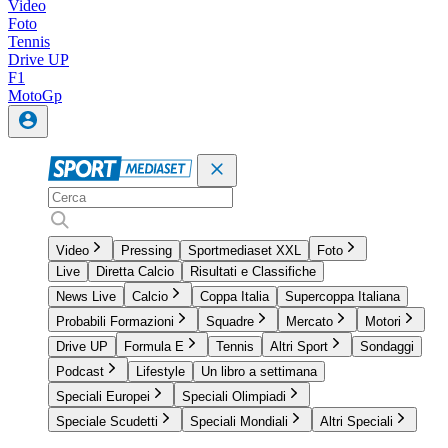
Video
Foto
Tennis
Drive UP
F1
MotoGp
Video
Pressing
Sportmediaset XXL
Foto
Live
Diretta Calcio
Risultati e Classifiche
News Live
Calcio
Coppa Italia
Supercoppa Italiana
Probabili Formazioni
Squadre
Mercato
Motori
Drive UP
Formula E
Tennis
Altri Sport
Sondaggi
Podcast
Lifestyle
Un libro a settimana
Speciali Europei
Speciali Olimpiadi
Speciale Scudetti
Speciali Mondiali
Altri Speciali