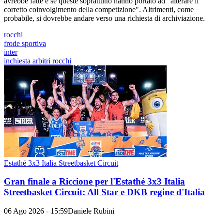
avrebbe fatte e se queste soprattutto hanno portato ad "alterare il
corretto coinvolgimento della competizione". Altrimenti, come
probabile, si dovrebbe andare verso una richiesta di archiviazione.
rocchi
frode sportiva
inter
inchiesta arbitri rocchi
Estathé 3x3 Italia Streetbasket Circuit
Gran finale a Riccione per l'Estathé 3x3 Italia
Streetbasket Circuit: All Star e DKB regine d'Italia
06 Ago 2026 - 15:59
Daniele Rubini