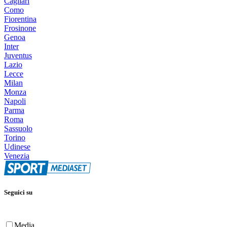
Cagliari
Como
Fiorentina
Frosinone
Genoa
Inter
Juventus
Lazio
Lecce
Milan
Monza
Napoli
Parma
Roma
Sassuolo
Torino
Udinese
Venezia
Seguici su
Media