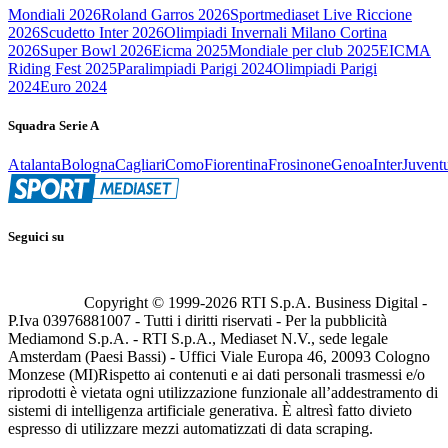
Mondiali 2026
Roland Garros 2026
Sportmediaset Live Riccione
2026
Scudetto Inter 2026
Olimpiadi Invernali Milano Cortina
2026
Super Bowl 2026
Eicma 2025
Mondiale per club 2025
EICMA
Riding Fest 2025
Paralimpiadi Parigi 2024
Olimpiadi Parigi
2024
Euro 2024
Squadra Serie A
Atalanta
Bologna
Cagliari
Como
Fiorentina
Frosinone
Genoa
Inter
Juvent
Seguici su
Copyright © 1999-
2026
RTI S.p.A. Business Digital -
P.Iva 03976881007 - Tutti i diritti riservati - Per la pubblicità
Mediamond S.p.A. - RTI S.p.A., Mediaset N.V., sede legale
Amsterdam (Paesi Bassi) - Uffici Viale Europa 46, 20093 Cologno
Monzese (MI)
Rispetto ai contenuti e ai dati personali trasmessi e/o
riprodotti è vietata ogni utilizzazione funzionale all’addestramento di
sistemi di intelligenza artificiale generativa. È altresì fatto divieto
espresso di utilizzare mezzi automatizzati di data scraping.