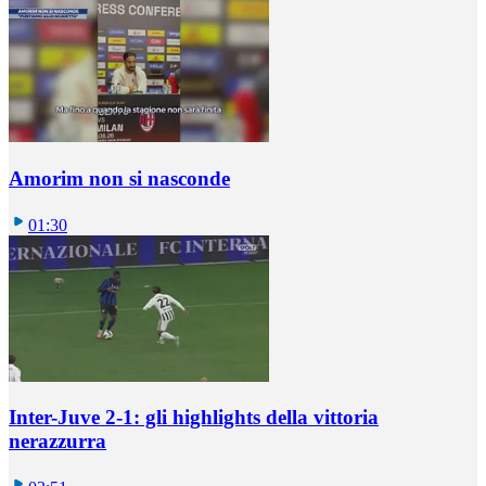
Amorim non si nasconde
01:30
Inter-Juve 2-1: gli highlights della vittoria
nerazzurra