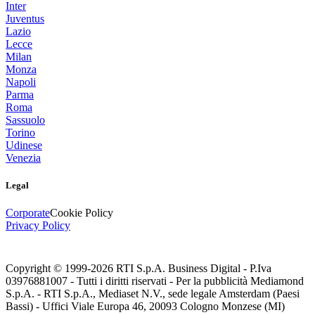
Inter
Juventus
Lazio
Lecce
Milan
Monza
Napoli
Parma
Roma
Sassuolo
Torino
Udinese
Venezia
Legal
Corporate
Cookie Policy
Privacy Policy
Copyright © 1999-
2026
RTI S.p.A. Business Digital - P.Iva
03976881007 - Tutti i diritti riservati - Per la pubblicità Mediamond
S.p.A. - RTI S.p.A., Mediaset N.V., sede legale Amsterdam (Paesi
Bassi) - Uffici Viale Europa 46, 20093 Cologno Monzese (MI)