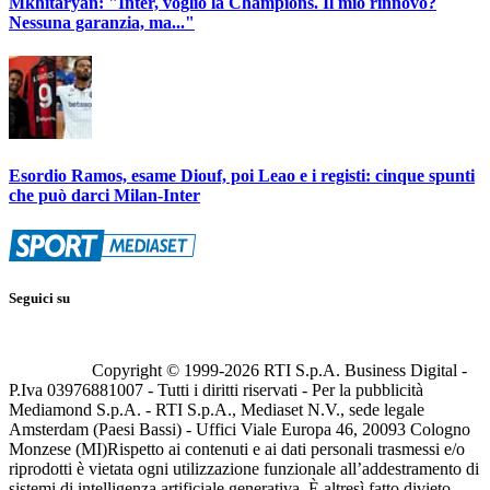
Mkhitaryan: "Inter, voglio la Champions. Il mio rinnovo?
Nessuna garanzia, ma..."
Esordio Ramos, esame Diouf, poi Leao e i registi: cinque spunti
che può darci Milan-Inter
Seguici su
Copyright © 1999-
2026
RTI S.p.A. Business Digital -
P.Iva 03976881007 - Tutti i diritti riservati - Per la pubblicità
Mediamond S.p.A. - RTI S.p.A., Mediaset N.V., sede legale
Amsterdam (Paesi Bassi) - Uffici Viale Europa 46, 20093 Cologno
Monzese (MI)
Rispetto ai contenuti e ai dati personali trasmessi e/o
riprodotti è vietata ogni utilizzazione funzionale all’addestramento di
sistemi di intelligenza artificiale generativa. È altresì fatto divieto