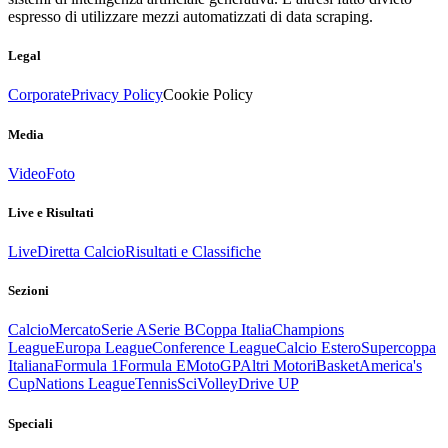
espresso di utilizzare mezzi automatizzati di data scraping.
Legal
Corporate
Privacy Policy
Cookie Policy
Media
Video
Foto
Live e Risultati
Live
Diretta Calcio
Risultati e Classifiche
Sezioni
Calcio
Mercato
Serie A
Serie B
Coppa Italia
Champions
League
Europa League
Conference League
Calcio Estero
Supercoppa
Italiana
Formula 1
Formula E
MotoGP
Altri Motori
Basket
America's
Cup
Nations League
Tennis
Sci
Volley
Drive UP
Speciali