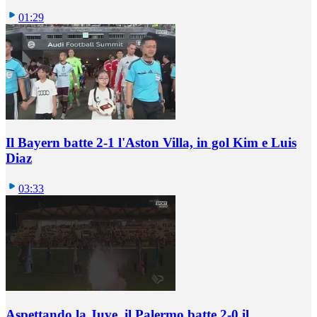
01:29
Il Bayern batte 2-1 l'Aston Villa, in gol Kim e Luis
Diaz
03:33
Aspettando la Juve, il Palermo batte 2-0 il