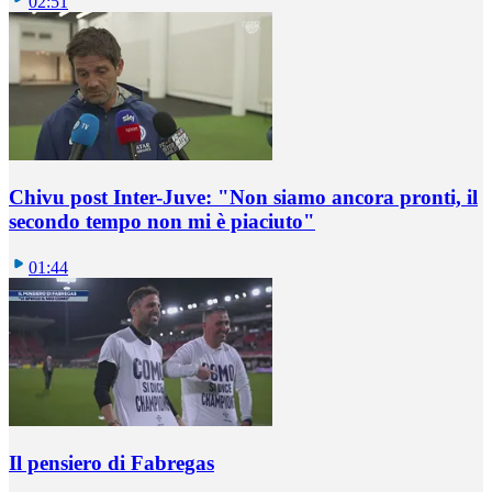
02:51
Chivu post Inter-Juve: "Non siamo ancora pronti, il
secondo tempo non mi è piaciuto"
01:44
Il pensiero di Fabregas