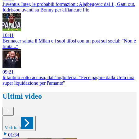
Juventus-Inter, le probabili formazioni: Alajbegovic dal 1', Gatti out.
Iddrissou avanti su Bonny per affiancare Pio
10:41
Bennacer saluta il Milan e i suoi tifosi con un post sui social: "Non è
finita..."
09:21
Infantino sotto accusa, dall’Inghilterra: "Fece pagare dalla Uefa una
super liquidazione per l'amante"
Ultimi video
Vedi tutti
01:34