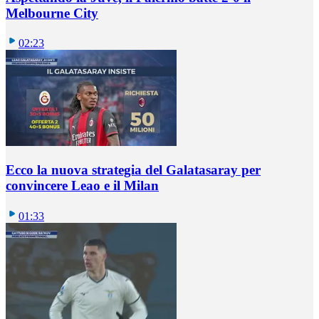
Melbourne City
02:23
Ecco la nuova strategia del Galatasaray per
convincere Leao e il Milan
01:33