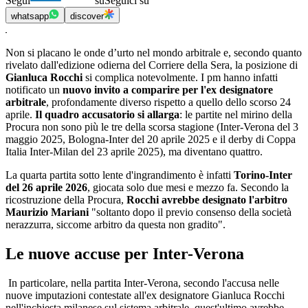
Segui
su
Seguici su
whatsapp
discover
Non si placano le onde d’urto nel mondo arbitrale e, secondo quanto
rivelato dall'edizione odierna del Corriere della Sera, la posizione di
Gianluca Rocchi
si complica notevolmente. I pm hanno infatti
notificato un
nuovo invito a comparire per l'ex designatore
arbitrale
, profondamente diverso rispetto a quello dello scorso 24
aprile.
Il quadro accusatorio si allarga
: le partite nel mirino della
Procura non sono più le tre della scorsa stagione (Inter-Verona del 3
maggio 2025, Bologna-Inter del 20 aprile 2025 e il derby di Coppa
Italia Inter-Milan del 23 aprile 2025), ma diventano quattro.
La quarta partita sotto lente d'ingrandimento è infatti
Torino-Inter
del 26 aprile 2026
, giocata solo due mesi e mezzo fa. Secondo la
ricostruzione della Procura,
Rocchi avrebbe designato l'arbitro
Maurizio Mariani
"soltanto dopo il previo consenso della società
nerazzurra, siccome arbitro da questa non gradito".
Le nuove accuse per Inter-Verona
In particolare, nella partita Inter-Verona, secondo l'accusa nelle
nuove imputazioni contestate all'ex designatore Gianluca Rocchi
nell'inchiesta milanese sul sistema arbitrale, quest'ultimo avrebbe