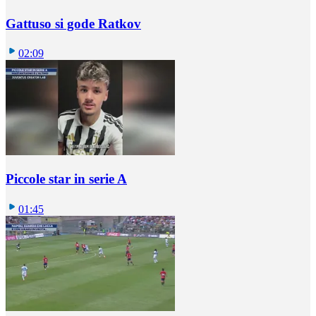
Gattuso si gode Ratkov
02:09
Piccole star in serie A
01:45