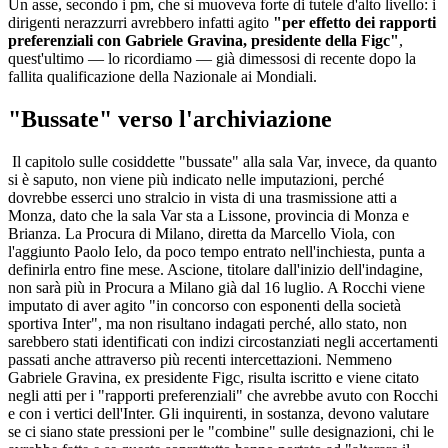
Un asse, secondo i pm, che si muoveva forte di tutele d'alto livello: i
dirigenti nerazzurri avrebbero infatti agito
"per effetto dei rapporti
preferenziali con Gabriele Gravina, presidente della Figc"
,
quest'ultimo — lo ricordiamo — già dimessosi di recente dopo la
fallita qualificazione della Nazionale ai Mondiali.
"Bussate" verso l'archiviazione
Il capitolo sulle cosiddette "bussate" alla sala Var, invece, da quanto
si è saputo, non viene più indicato nelle imputazioni, perché
dovrebbe esserci uno stralcio in vista di una trasmissione atti a
Monza, dato che la sala Var sta a Lissone, provincia di Monza e
Brianza. La Procura di Milano, diretta da Marcello Viola, con
l'aggiunto Paolo Ielo, da poco tempo entrato nell'inchiesta, punta a
definirla entro fine mese. Ascione, titolare dall'inizio dell'indagine,
non sarà più in Procura a Milano già dal 16 luglio. A Rocchi viene
imputato di aver agito "in concorso con esponenti della società
sportiva Inter", ma non risultano indagati perché, allo stato, non
sarebbero stati identificati con indizi circostanziati negli accertamenti
passati anche attraverso più recenti intercettazioni. Nemmeno
Gabriele Gravina, ex presidente Figc, risulta iscritto e viene citato
negli atti per i "rapporti preferenziali" che avrebbe avuto con Rocchi
e con i vertici dell'Inter. Gli inquirenti, in sostanza, devono valutare
se ci siano state pressioni per le "combine" sulle designazioni, chi le