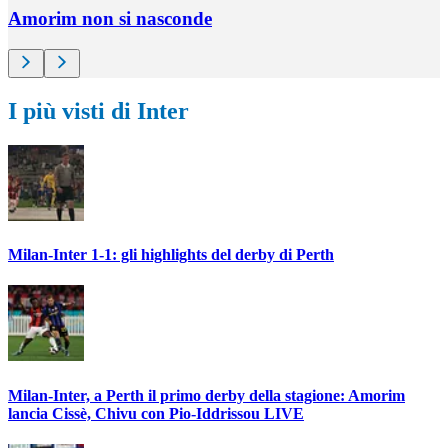
Amorim non si nasconde
I più visti di Inter
Milan-Inter 1-1: gli highlights del derby di Perth
Milan-Inter, a Perth il primo derby della stagione: Amorim
lancia Cissè, Chivu con Pio-Iddrissou LIVE