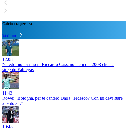
Calcio ora per ora
Vedi tutti
12:08
“Credo moltissimo in Riccardo Cassano”: chi è il 2008 che ha
stregato Fabregas
11:43
Rowe: "Bologna, per te canterò Dalla! Tedesco? Con lui devi stare
attento a..."
10:48