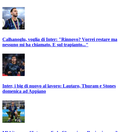
Calhanoglu, voglia di Inter: "Rinnovo? Vorrei restare ma
nessuno mi ha chiamato. E sul trapianto..."
Inter, i big di nuovo al lavoro: Lautaro, Thuram e Stones
domenica ad Appiano