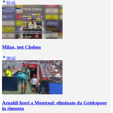
01:41
Milan, test Chelsea
00:42
Arnaldi fuori a Montreal: eliminato da Griekspoor
in rimonta