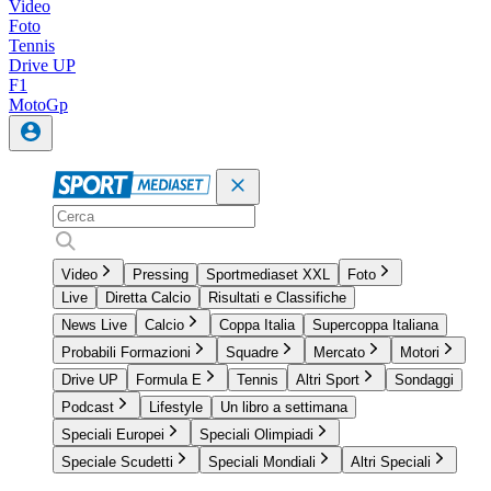
Video
Foto
Tennis
Drive UP
F1
MotoGp
Video
Pressing
Sportmediaset XXL
Foto
Live
Diretta Calcio
Risultati e Classifiche
News Live
Calcio
Coppa Italia
Supercoppa Italiana
Probabili Formazioni
Squadre
Mercato
Motori
Drive UP
Formula E
Tennis
Altri Sport
Sondaggi
Podcast
Lifestyle
Un libro a settimana
Speciali Europei
Speciali Olimpiadi
Speciale Scudetti
Speciali Mondiali
Altri Speciali