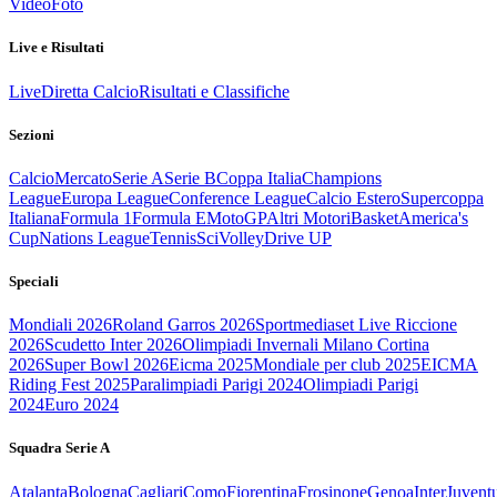
Video
Foto
Live e Risultati
Live
Diretta Calcio
Risultati e Classifiche
Sezioni
Calcio
Mercato
Serie A
Serie B
Coppa Italia
Champions
League
Europa League
Conference League
Calcio Estero
Supercoppa
Italiana
Formula 1
Formula E
MotoGP
Altri Motori
Basket
America's
Cup
Nations League
Tennis
Sci
Volley
Drive UP
Speciali
Mondiali 2026
Roland Garros 2026
Sportmediaset Live Riccione
2026
Scudetto Inter 2026
Olimpiadi Invernali Milano Cortina
2026
Super Bowl 2026
Eicma 2025
Mondiale per club 2025
EICMA
Riding Fest 2025
Paralimpiadi Parigi 2024
Olimpiadi Parigi
2024
Euro 2024
Squadra Serie A
Atalanta
Bologna
Cagliari
Como
Fiorentina
Frosinone
Genoa
Inter
Juvent