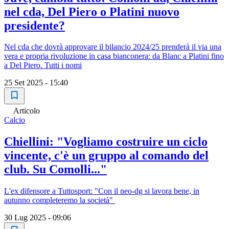
nel cda, Del Piero o Platini nuovo
presidente?
Nel cda che dovrà approvare il bilancio 2024/25 prenderà il via una
vera e propria rivoluzione in casa bianconera: da Blanc a Platini fino
a Del Piero. Tutti i nomi
25 Set 2025 - 15:40
Articolo
Calcio
Chiellini: "Vogliamo costruire un ciclo
vincente, c'è un gruppo al comando del
club. Su Comolli..."
L'ex difensore a Tuttosport: "Con il neo-dg si lavora bene, in
autunno completeremo la società"
30 Lug 2025 - 09:06