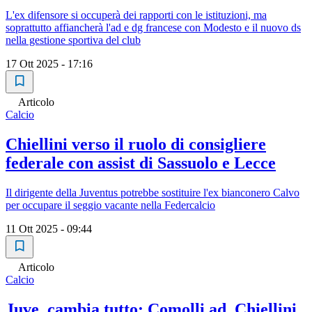
L'ex difensore si occuperà dei rapporti con le istituzioni, ma
soprattutto affiancherà l'ad e dg francese con Modesto e il nuovo ds
nella gestione sportiva del club
17 Ott 2025 - 17:16
Articolo
Calcio
Chiellini verso il ruolo di consigliere
federale con assist di Sassuolo e Lecce
Il dirigente della Juventus potrebbe sostituire l'ex bianconero Calvo
per occupare il seggio vacante nella Federcalcio
11 Ott 2025 - 09:44
Articolo
Calcio
Juve, cambia tutto: Comolli ad, Chiellini