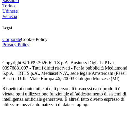
Sassuolo
Torino
Udinese
Venezia
Legal
Corporate
Cookie Policy
Privacy Policy
Copyright © 1999-
2026
RTI S.p.A. Business Digital - P.Iva
03976881007 - Tutti i diritti riservati - Per la pubblicità Mediamond
S.p.A. - RTI S.p.A., Mediaset N.V., sede legale Amsterdam (Paesi
Bassi) - Uffici Viale Europa 46, 20093 Cologno Monzese (MI)
Rispetto ai contenuti e ai dati personali trasmessi e/o riprodotti è
vietata ogni utilizzazione funzionale all’addestramento di sistemi di
intelligenza artificiale generativa. È altresì fatto divieto espresso di
utilizzare mezzi automatizzati di data scraping.