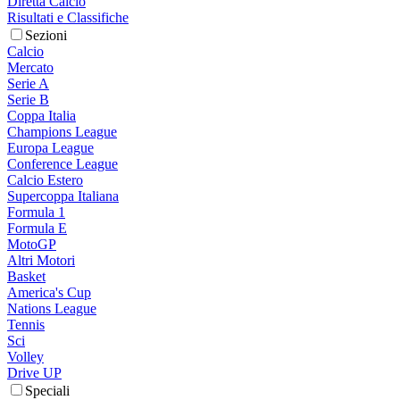
Diretta Calcio
Risultati e Classifiche
Sezioni
Calcio
Mercato
Serie A
Serie B
Coppa Italia
Champions League
Europa League
Conference League
Calcio Estero
Supercoppa Italiana
Formula 1
Formula E
MotoGP
Altri Motori
Basket
America's Cup
Nations League
Tennis
Sci
Volley
Drive UP
Speciali