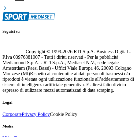
Seguici su
Copyright © 1999-
2026
RTI S.p.A. Business Digital -
P.Iva 03976881007 - Tutti i diritti riservati - Per la pubblicità
Mediamond S.p.A. - RTI S.p.A., Mediaset N.V., sede legale
Amsterdam (Paesi Bassi) - Uffici Viale Europa 46, 20093 Cologno
Monzese (MI)
Rispetto ai contenuti e ai dati personali trasmessi e/o
riprodotti è vietata ogni utilizzazione funzionale all’addestramento di
sistemi di intelligenza artificiale generativa. È altresì fatto divieto
espresso di utilizzare mezzi automatizzati di data scraping.
Legal
Corporate
Privacy Policy
Cookie Policy
Media