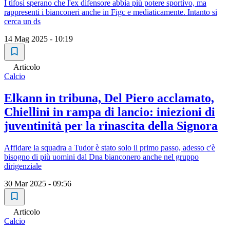
I tifosi sperano che l'ex difensore abbia più potere sportivo, ma
rappresenti i bianconeri anche in Figc e mediaticamente. Intanto si
cerca un ds
14 Mag 2025 - 10:19
Articolo
Calcio
Elkann in tribuna, Del Piero acclamato,
Chiellini in rampa di lancio: iniezioni di
juventinità per la rinascita della Signora
Affidare la squadra a Tudor è stato solo il primo passo, adesso c'è
bisogno di più uomini dal Dna bianconero anche nel gruppo
dirigenziale
30 Mar 2025 - 09:56
Articolo
Calcio