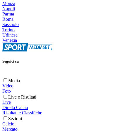
Monza
Napoli
Parma
Roma
Sassuolo
Torino
Udinese
Venezia
Seguici su
Media
Video
Foto
Live e Risultati
Live
Diretta Calcio
Risultati e Classifiche
Sezioni
Calcio
Mercato