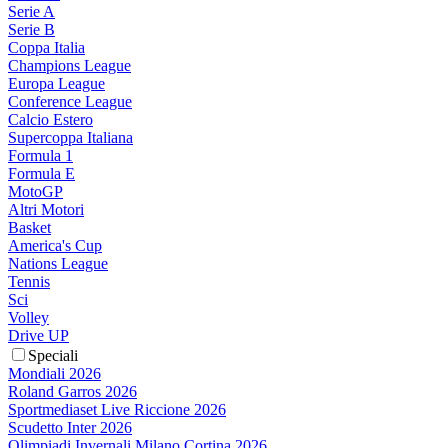
Serie A
Serie B
Coppa Italia
Champions League
Europa League
Conference League
Calcio Estero
Supercoppa Italiana
Formula 1
Formula E
MotoGP
Altri Motori
Basket
America's Cup
Nations League
Tennis
Sci
Volley
Drive UP
Speciali
Mondiali 2026
Roland Garros 2026
Sportmediaset Live Riccione 2026
Scudetto Inter 2026
Olimpiadi Invernali Milano Cortina 2026