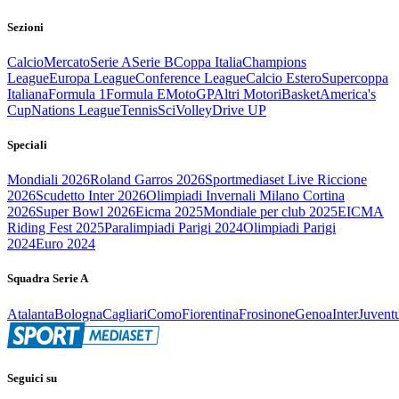
Sezioni
Calcio
Mercato
Serie A
Serie B
Coppa Italia
Champions
League
Europa League
Conference League
Calcio Estero
Supercoppa
Italiana
Formula 1
Formula E
MotoGP
Altri Motori
Basket
America's
Cup
Nations League
Tennis
Sci
Volley
Drive UP
Speciali
Mondiali 2026
Roland Garros 2026
Sportmediaset Live Riccione
2026
Scudetto Inter 2026
Olimpiadi Invernali Milano Cortina
2026
Super Bowl 2026
Eicma 2025
Mondiale per club 2025
EICMA
Riding Fest 2025
Paralimpiadi Parigi 2024
Olimpiadi Parigi
2024
Euro 2024
Squadra Serie A
Atalanta
Bologna
Cagliari
Como
Fiorentina
Frosinone
Genoa
Inter
Juvent
Seguici su