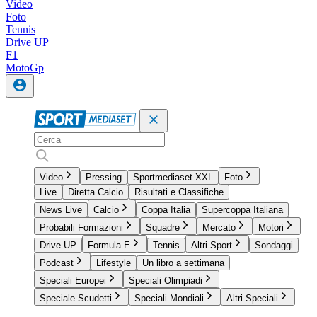
Video
Foto
Tennis
Drive UP
F1
MotoGp
Video
Pressing
Sportmediaset XXL
Foto
Live
Diretta Calcio
Risultati e Classifiche
News Live
Calcio
Coppa Italia
Supercoppa Italiana
Probabili Formazioni
Squadre
Mercato
Motori
Drive UP
Formula E
Tennis
Altri Sport
Sondaggi
Podcast
Lifestyle
Un libro a settimana
Speciali Europei
Speciali Olimpiadi
Speciale Scudetti
Speciali Mondiali
Altri Speciali