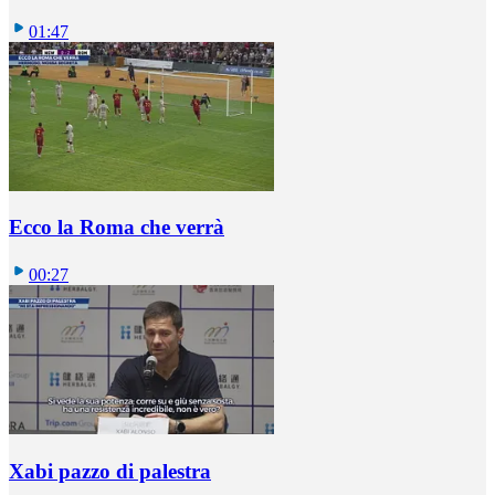
01:47
Ecco la Roma che verrà
00:27
Xabi pazzo di palestra