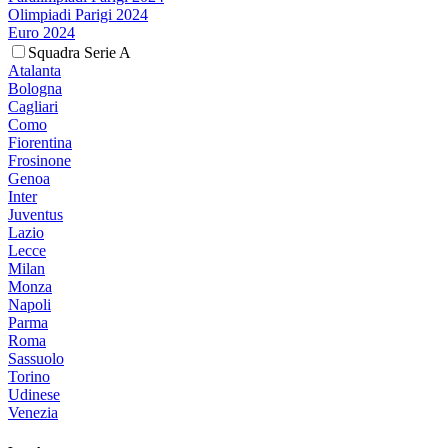
Olimpiadi Parigi 2024
Euro 2024
Squadra Serie A
Atalanta
Bologna
Cagliari
Como
Fiorentina
Frosinone
Genoa
Inter
Juventus
Lazio
Lecce
Milan
Monza
Napoli
Parma
Roma
Sassuolo
Torino
Udinese
Venezia