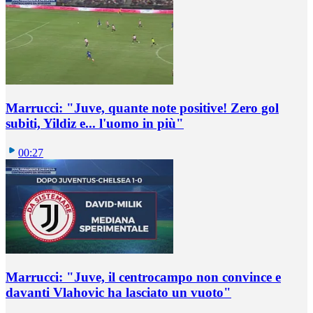
Marrucci: "Juve, quante note positive! Zero gol
subiti, Yildiz e... l'uomo in più"
00:27
Marrucci: "Juve, il centrocampo non convince e
davanti Vlahovic ha lasciato un vuoto"