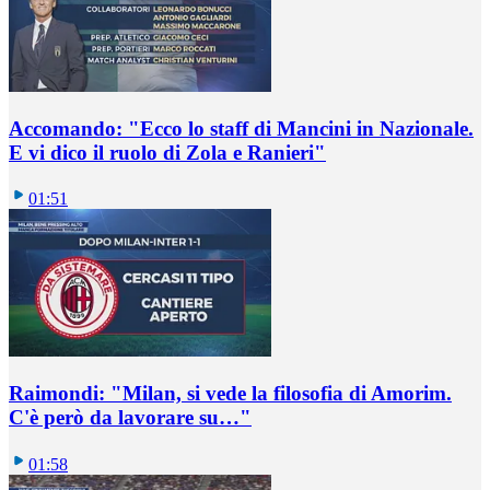
Accomando: "Ecco lo staff di Mancini in Nazionale.
E vi dico il ruolo di Zola e Ranieri"
01:51
Raimondi: "Milan, si vede la filosofia di Amorim.
C'è però da lavorare su…"
01:58