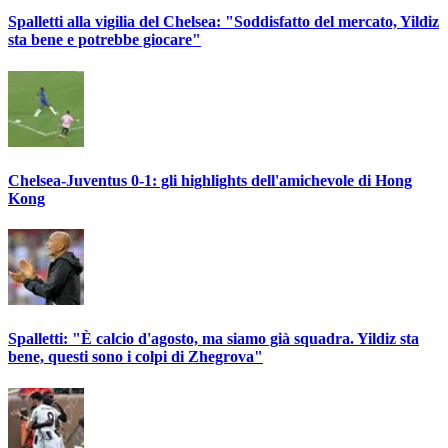
Spalletti alla vigilia del Chelsea: "Soddisfatto del mercato, Yildiz
sta bene e potrebbe giocare"
Chelsea-Juventus 0-1: gli highlights dell'amichevole di Hong
Kong
Spalletti: "È calcio d'agosto, ma siamo già squadra. Yildiz sta
bene, questi sono i colpi di Zhegrova"