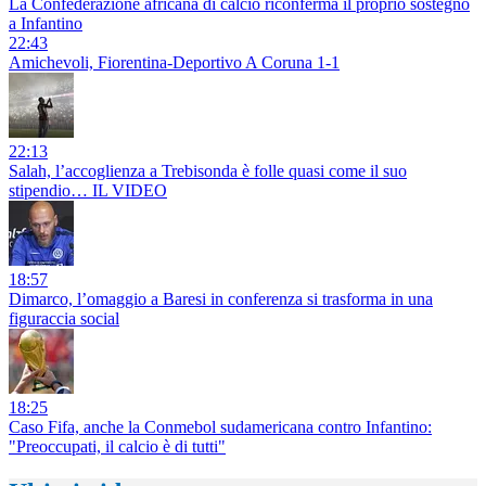
La Confederazione africana di calcio riconferma il proprio sostegno
a Infantino
22:43
Amichevoli, Fiorentina-Deportivo A Coruna 1-1
22:13
Salah, l’accoglienza a Trebisonda è folle quasi come il suo
stipendio… IL VIDEO
18:57
Dimarco, l’omaggio a Baresi in conferenza si trasforma in una
figuraccia social
18:25
Caso Fifa, anche la Conmebol sudamericana contro Infantino:
"Preoccupati, il calcio è di tutti"