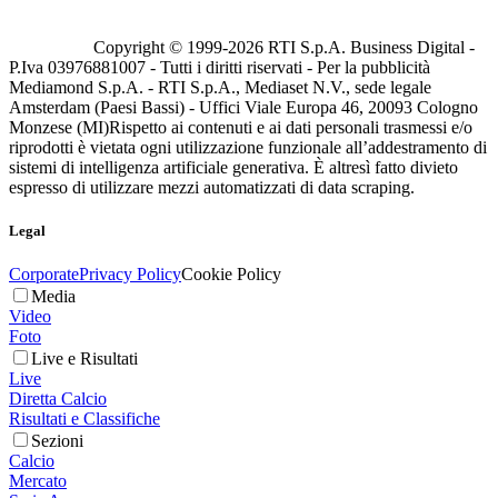
Copyright © 1999-
2026
RTI S.p.A. Business Digital -
P.Iva 03976881007 - Tutti i diritti riservati - Per la pubblicità
Mediamond S.p.A. - RTI S.p.A., Mediaset N.V., sede legale
Amsterdam (Paesi Bassi) - Uffici Viale Europa 46, 20093 Cologno
Monzese (MI)
Rispetto ai contenuti e ai dati personali trasmessi e/o
riprodotti è vietata ogni utilizzazione funzionale all’addestramento di
sistemi di intelligenza artificiale generativa. È altresì fatto divieto
espresso di utilizzare mezzi automatizzati di data scraping.
Legal
Corporate
Privacy Policy
Cookie Policy
Media
Video
Foto
Live e Risultati
Live
Diretta Calcio
Risultati e Classifiche
Sezioni
Calcio
Mercato