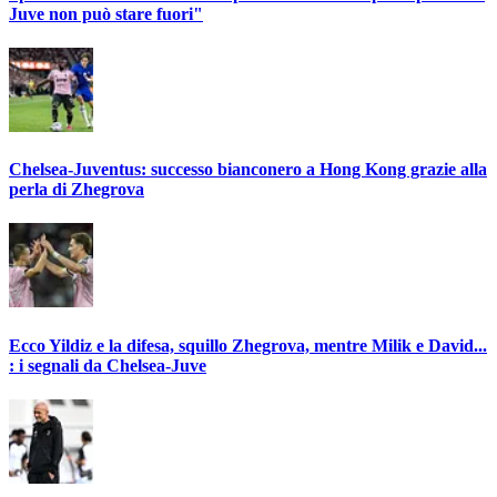
Juve non può stare fuori"
Chelsea-Juventus: successo bianconero a Hong Kong grazie alla
perla di Zhegrova
Ecco Yildiz e la difesa, squillo Zhegrova, mentre Milik e David...
: i segnali da Chelsea-Juve