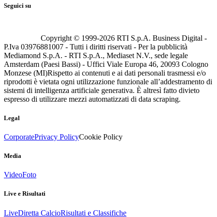
Seguici su
Copyright © 1999-
2026
RTI S.p.A. Business Digital -
P.Iva 03976881007 - Tutti i diritti riservati - Per la pubblicità
Mediamond S.p.A. - RTI S.p.A., Mediaset N.V., sede legale
Amsterdam (Paesi Bassi) - Uffici Viale Europa 46, 20093 Cologno
Monzese (MI)
Rispetto ai contenuti e ai dati personali trasmessi e/o
riprodotti è vietata ogni utilizzazione funzionale all’addestramento di
sistemi di intelligenza artificiale generativa. È altresì fatto divieto
espresso di utilizzare mezzi automatizzati di data scraping.
Legal
Corporate
Privacy Policy
Cookie Policy
Media
Video
Foto
Live e Risultati
Live
Diretta Calcio
Risultati e Classifiche