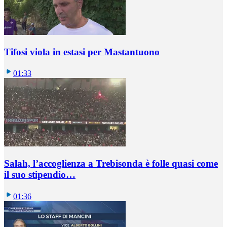
Tifosi viola in estasi per Mastantuono
01:33
Salah, l’accoglienza a Trebisonda è folle quasi come
il suo stipendio…
01:36