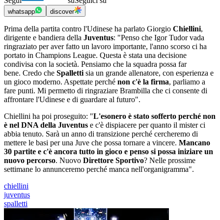
Segui
su
Seguici su
whatsapp
discover
Prima della partita contro l'Udinese ha parlato Giorgio
Chiellini
,
dirigente e bandiera della
Juventus
: "Penso che Igor Tudor vada
ringraziato per aver fatto un lavoro importante, l'anno scorso ci ha
portato in Champions League. Questa è stata una decisione
condivisa con la società. Pensiamo che la squadra possa far
bene. Credo che
Spalletti
sia un grande allenatore, con esperienza e
un gioco moderno. Aspettate perché
non c'è la firma
, parliamo a
fare punti. Mi permetto di ringraziare Brambilla che ci consente di
affrontare l'Udinese e di guardare al futuro".
Chiellini ha poi proseguito: "
L'esonero è stato sofferto perché non
è nel DNA della Juventus
e c'è dispiacere per quanto il mister ci
abbia tenuto. Sarà un anno di transizione perché cercheremo di
mettere le basi per una Juve che possa tornare a vincere.
Mancano
30 partite e c'è ancora tutto in gioco e penso si possa iniziare un
nuovo percorso
. Nuovo
Direttore Sportivo
? Nelle prossime
settimane lo annunceremo perché manca nell'organigramma".
chiellini
juventus
spalletti