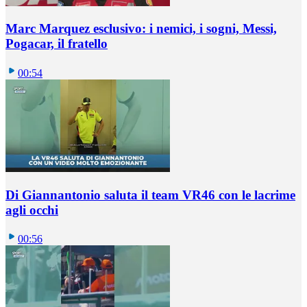
Marc Marquez esclusivo: i nemici, i sogni, Messi,
Pogacar, il fratello
00:54
Di Giannantonio saluta il team VR46 con le lacrime
agli occhi
00:56