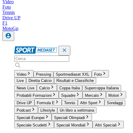
Video
Foto
Tennis
Drive UP
F1
MotoGp
Video
Pressing
Sportmediaset XXL
Foto
Live
Diretta Calcio
Risultati e Classifiche
News Live
Calcio
Coppa Italia
Supercoppa Italiana
Probabili Formazioni
Squadre
Mercato
Motori
Drive UP
Formula E
Tennis
Altri Sport
Sondaggi
Podcast
Lifestyle
Un libro a settimana
Speciali Europei
Speciali Olimpiadi
Speciale Scudetti
Speciali Mondiali
Altri Speciali