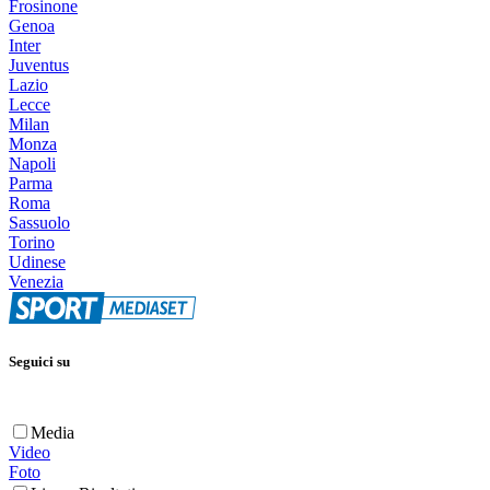
Frosinone
Genoa
Inter
Juventus
Lazio
Lecce
Milan
Monza
Napoli
Parma
Roma
Sassuolo
Torino
Udinese
Venezia
Seguici su
Media
Video
Foto