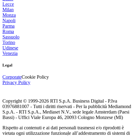
Lecce
Milan
Monza
Napoli
Parma
Roma
Sassuolo
Torino
Udinese
Venezia
Legal
Corporate
Cookie Policy
Privacy Policy
Copyright © 1999-
2026
RTI S.p.A. Business Digital - P.Iva
03976881007 - Tutti i diritti riservati - Per la pubblicità Mediamond
S.p.A. - RTI S.p.A., Mediaset N.V., sede legale Amsterdam (Paesi
Bassi) - Uffici Viale Europa 46, 20093 Cologno Monzese (MI)
Rispetto ai contenuti e ai dati personali trasmessi e/o riprodotti è
vietata ogni utilizzazione funzionale all’addestramento di sistemi di