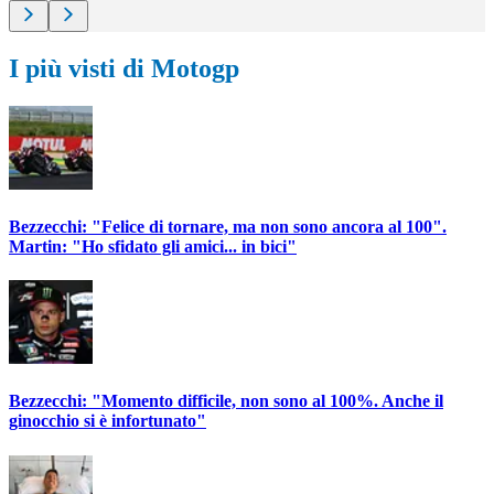
I più visti di Motogp
Bezzecchi: "Felice di tornare, ma non sono ancora al 100".
Martin: "Ho sfidato gli amici... in bici"
Bezzecchi: "Momento difficile, non sono al 100%. Anche il
ginocchio si è infortunato"