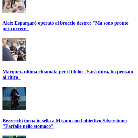
Aleix Espargarò operato al braccio destro: "Ma sono pronto
per correre"
Marquez, ultima chiamata per il titolo: "Sarà dura, ho pensato
al ritiro"
Bezzecchi torna in sella a Misano con l'obiettivo Silverstone:
"Farfalle nello stomaco"