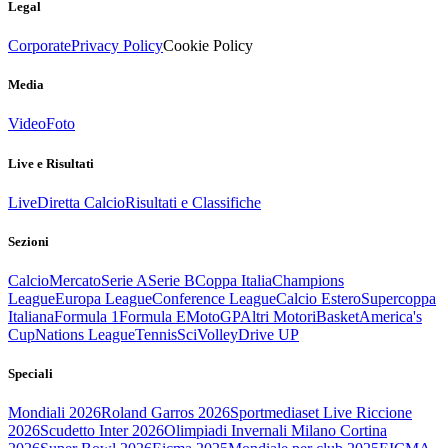
Legal
Corporate
Privacy Policy
Cookie Policy
Media
Video
Foto
Live e Risultati
Live
Diretta Calcio
Risultati e Classifiche
Sezioni
Calcio
Mercato
Serie A
Serie B
Coppa Italia
Champions
League
Europa League
Conference League
Calcio Estero
Supercoppa
Italiana
Formula 1
Formula E
MotoGP
Altri Motori
Basket
America's
Cup
Nations League
Tennis
Sci
Volley
Drive UP
Speciali
Mondiali 2026
Roland Garros 2026
Sportmediaset Live Riccione
2026
Scudetto Inter 2026
Olimpiadi Invernali Milano Cortina