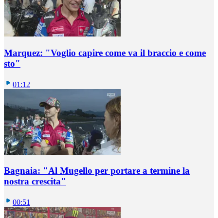
Marquez: "Voglio capire come va il braccio e come
sto"
01:12
Bagnaia: "Al Mugello per portare a termine la
nostra crescita"
00:51