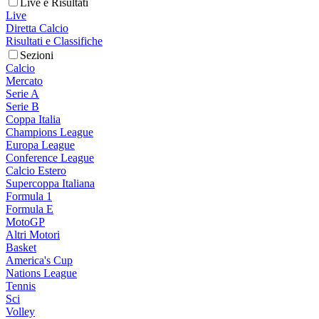
Live e Risultati
Live
Diretta Calcio
Risultati e Classifiche
Sezioni
Calcio
Mercato
Serie A
Serie B
Coppa Italia
Champions League
Europa League
Conference League
Calcio Estero
Supercoppa Italiana
Formula 1
Formula E
MotoGP
Altri Motori
Basket
America's Cup
Nations League
Tennis
Sci
Volley