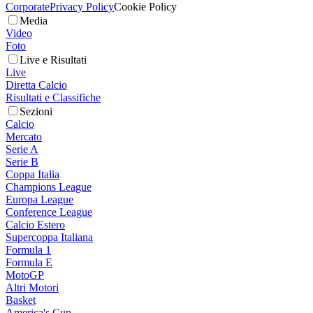
Corporate
Privacy Policy
Cookie Policy
Media
Video
Foto
Live e Risultati
Live
Diretta Calcio
Risultati e Classifiche
Sezioni
Calcio
Mercato
Serie A
Serie B
Coppa Italia
Champions League
Europa League
Conference League
Calcio Estero
Supercoppa Italiana
Formula 1
Formula E
MotoGP
Altri Motori
Basket
America's Cup