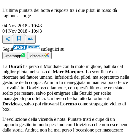
L'ultima puntata dei botta e risposta tra i due piloti in rosso dà
ragione a Jorge
04 Nov 2018 - 10:43
04 Nov 2018 - 10:43
Segui
su
Seguici su
whatsapp
discover
La
Ducati
ha perso il Mondiale con la moto migliore, battuta dal
miglior pilota, nel senso di
Marc Marquez
. La sconfitta è da
ricercare nel fattore umano, inferiorità dei piloti, ma soprattutto nella
gestione della coppia. Anni fa fu maneggiata in maniera poco felice
la rivalità tra Dovizioso e Iannone, con quest’ultimo che era stato
scelto per restare, salvo poi emigrare alla Suzuki per scelte
manageriali poco felici. Un bivio che ha fatto la fortuna di
Dovizioso
, salvo poi ritrovarsi
Lorenzo
come strapagato vicino di
box.
L’evoluzione della vicenda è nota. Puntate tristi e cupe di un
rapporto gestito in modo pessimo con Dovizioso che non esce bene
dalla storia. Andrea non ha mai perso l’occasione per massacrare