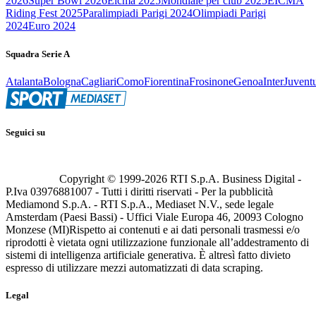
2026
Super Bowl 2026
Eicma 2025
Mondiale per club 2025
EICMA
Riding Fest 2025
Paralimpiadi Parigi 2024
Olimpiadi Parigi
2024
Euro 2024
Squadra Serie A
Atalanta
Bologna
Cagliari
Como
Fiorentina
Frosinone
Genoa
Inter
Juvent
Seguici su
Copyright © 1999-
2026
RTI S.p.A. Business Digital -
P.Iva 03976881007 - Tutti i diritti riservati - Per la pubblicità
Mediamond S.p.A. - RTI S.p.A., Mediaset N.V., sede legale
Amsterdam (Paesi Bassi) - Uffici Viale Europa 46, 20093 Cologno
Monzese (MI)
Rispetto ai contenuti e ai dati personali trasmessi e/o
riprodotti è vietata ogni utilizzazione funzionale all’addestramento di
sistemi di intelligenza artificiale generativa. È altresì fatto divieto
espresso di utilizzare mezzi automatizzati di data scraping.
Legal