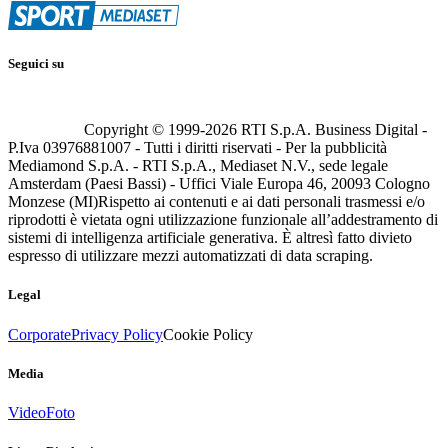
Seguici su
Copyright © 1999-
2026
RTI S.p.A. Business Digital -
P.Iva 03976881007 - Tutti i diritti riservati - Per la pubblicità
Mediamond S.p.A. - RTI S.p.A., Mediaset N.V., sede legale
Amsterdam (Paesi Bassi) - Uffici Viale Europa 46, 20093 Cologno
Monzese (MI)
Rispetto ai contenuti e ai dati personali trasmessi e/o
riprodotti è vietata ogni utilizzazione funzionale all’addestramento di
sistemi di intelligenza artificiale generativa. È altresì fatto divieto
espresso di utilizzare mezzi automatizzati di data scraping.
Legal
Corporate
Privacy Policy
Cookie Policy
Media
Video
Foto