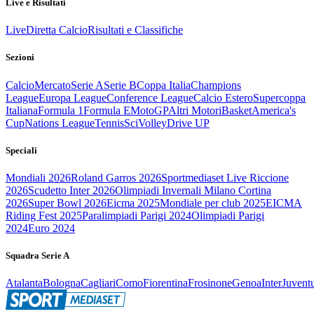
Live e Risultati
Live
Diretta Calcio
Risultati e Classifiche
Sezioni
Calcio
Mercato
Serie A
Serie B
Coppa Italia
Champions
League
Europa League
Conference League
Calcio Estero
Supercoppa
Italiana
Formula 1
Formula E
MotoGP
Altri Motori
Basket
America's
Cup
Nations League
Tennis
Sci
Volley
Drive UP
Speciali
Mondiali 2026
Roland Garros 2026
Sportmediaset Live Riccione
2026
Scudetto Inter 2026
Olimpiadi Invernali Milano Cortina
2026
Super Bowl 2026
Eicma 2025
Mondiale per club 2025
EICMA
Riding Fest 2025
Paralimpiadi Parigi 2024
Olimpiadi Parigi
2024
Euro 2024
Squadra Serie A
Atalanta
Bologna
Cagliari
Como
Fiorentina
Frosinone
Genoa
Inter
Juvent