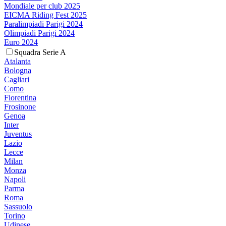
Mondiale per club 2025
EICMA Riding Fest 2025
Paralimpiadi Parigi 2024
Olimpiadi Parigi 2024
Euro 2024
Squadra Serie A
Atalanta
Bologna
Cagliari
Como
Fiorentina
Frosinone
Genoa
Inter
Juventus
Lazio
Lecce
Milan
Monza
Napoli
Parma
Roma
Sassuolo
Torino
Udinese