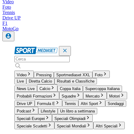
Video
Foto
Tennis
Drive UP
F1
MotoGp
Video
Pressing
Sportmediaset XXL
Foto
Live
Diretta Calcio
Risultati e Classifiche
News Live
Calcio
Coppa Italia
Supercoppa Italiana
Probabili Formazioni
Squadre
Mercato
Motori
Drive UP
Formula E
Tennis
Altri Sport
Sondaggi
Podcast
Lifestyle
Un libro a settimana
Speciali Europei
Speciali Olimpiadi
Speciale Scudetti
Speciali Mondiali
Altri Speciali