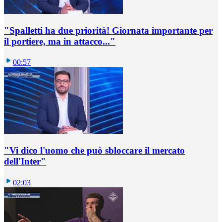
"Spalletti ha due priorità! Giornata importante per
il portiere, ma in attacco..."
00:57
"Vi dico l'uomo che può sbloccare il mercato
dell'Inter"
02:03