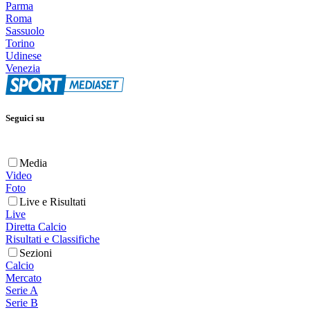
Parma
Roma
Sassuolo
Torino
Udinese
Venezia
Seguici su
Media
Video
Foto
Live e Risultati
Live
Diretta Calcio
Risultati e Classifiche
Sezioni
Calcio
Mercato
Serie A
Serie B