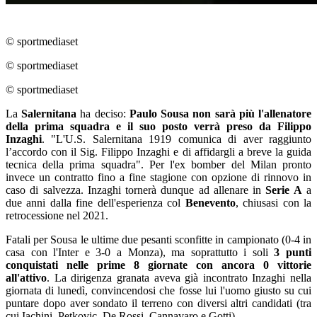
© sportmediaset
© sportmediaset
© sportmediaset
La
Salernitana
ha deciso:
Paulo Sousa non sarà più l'allenatore
della prima squadra e il suo posto verrà preso da Filippo
Inzaghi
. "L'U.S. Salernitana 1919 comunica di aver raggiunto
l’accordo con il Sig. Filippo Inzaghi e di affidargli a breve la guida
tecnica della prima squadra". Per l'ex bomber del Milan pronto
invece un contratto fino a fine stagione con opzione di rinnovo in
caso di salvezza. Inzaghi tornerà dunque ad allenare in
Serie A
a
due anni dalla fine dell'esperienza col
Benevento
, chiusasi con la
retrocessione nel 2021.
Fatali per Sousa le ultime due pesanti sconfitte in campionato (0-4 in
casa con l'Inter e 3-0 a Monza), ma soprattutto i soli
3 punti
conquistati nelle prime 8 giornate con ancora 0 vittorie
all'attivo
. La dirigenza granata aveva già incontrato Inzaghi nella
giornata di lunedì, convincendosi che fosse lui l'uomo giusto su cui
puntare dopo aver sondato il terreno con diversi altri candidati (tra
cui Iachini, Petkovic, De Rossi, Cannavaro e Gotti).