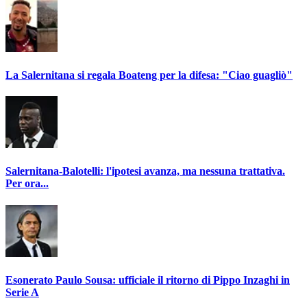
La Salernitana si regala Boateng per la difesa: "Ciao guagliò"
Salernitana-Balotelli: l'ipotesi avanza, ma nessuna trattativa.
Per ora...
Esonerato Paulo Sousa: ufficiale il ritorno di Pippo Inzaghi in
Serie A