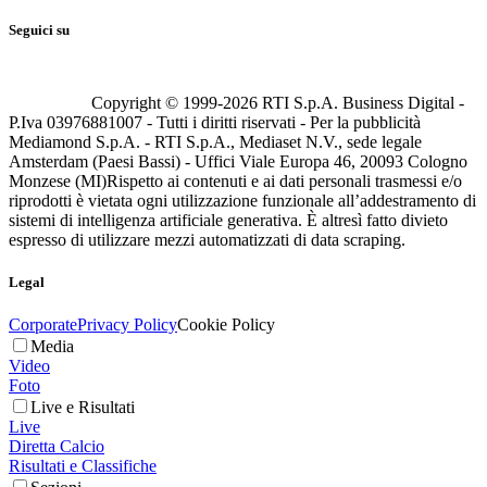
Seguici su
Copyright © 1999-
2026
RTI S.p.A. Business Digital -
P.Iva 03976881007 - Tutti i diritti riservati - Per la pubblicità
Mediamond S.p.A. - RTI S.p.A., Mediaset N.V., sede legale
Amsterdam (Paesi Bassi) - Uffici Viale Europa 46, 20093 Cologno
Monzese (MI)
Rispetto ai contenuti e ai dati personali trasmessi e/o
riprodotti è vietata ogni utilizzazione funzionale all’addestramento di
sistemi di intelligenza artificiale generativa. È altresì fatto divieto
espresso di utilizzare mezzi automatizzati di data scraping.
Legal
Corporate
Privacy Policy
Cookie Policy
Media
Video
Foto
Live e Risultati
Live
Diretta Calcio
Risultati e Classifiche