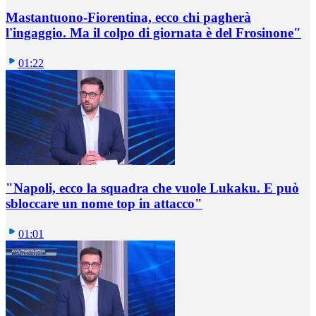
Mastantuono-Fiorentina, ecco chi pagherà
l'ingaggio. Ma il colpo di giornata è del Frosinone"
01:22
"Napoli, ecco la squadra che vuole Lukaku. E può
sbloccare un nome top in attacco"
01:01