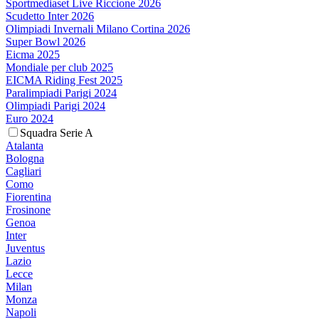
Sportmediaset Live Riccione 2026
Scudetto Inter 2026
Olimpiadi Invernali Milano Cortina 2026
Super Bowl 2026
Eicma 2025
Mondiale per club 2025
EICMA Riding Fest 2025
Paralimpiadi Parigi 2024
Olimpiadi Parigi 2024
Euro 2024
Squadra Serie A
Atalanta
Bologna
Cagliari
Como
Fiorentina
Frosinone
Genoa
Inter
Juventus
Lazio
Lecce
Milan
Monza
Napoli