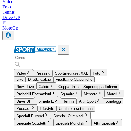
Video
Foto
Tennis
Drive UP
F1
MotoGp
Video
Pressing
Sportmediaset XXL
Foto
Live
Diretta Calcio
Risultati e Classifiche
News Live
Calcio
Coppa Italia
Supercoppa Italiana
Probabili Formazioni
Squadre
Mercato
Motori
Drive UP
Formula E
Tennis
Altri Sport
Sondaggi
Podcast
Lifestyle
Un libro a settimana
Speciali Europei
Speciali Olimpiadi
Speciale Scudetti
Speciali Mondiali
Altri Speciali