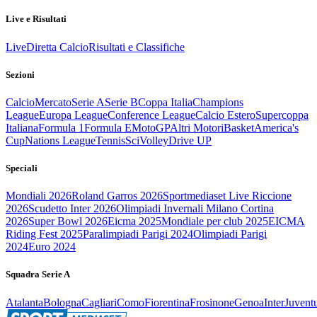
Live e Risultati
Live
Diretta Calcio
Risultati e Classifiche
Sezioni
Calcio
Mercato
Serie A
Serie B
Coppa Italia
Champions
League
Europa League
Conference League
Calcio Estero
Supercoppa
Italiana
Formula 1
Formula E
MotoGP
Altri Motori
Basket
America's
Cup
Nations League
Tennis
Sci
Volley
Drive UP
Speciali
Mondiali 2026
Roland Garros 2026
Sportmediaset Live Riccione
2026
Scudetto Inter 2026
Olimpiadi Invernali Milano Cortina
2026
Super Bowl 2026
Eicma 2025
Mondiale per club 2025
EICMA
Riding Fest 2025
Paralimpiadi Parigi 2024
Olimpiadi Parigi
2024
Euro 2024
Squadra Serie A
Atalanta
Bologna
Cagliari
Como
Fiorentina
Frosinone
Genoa
Inter
Juvent