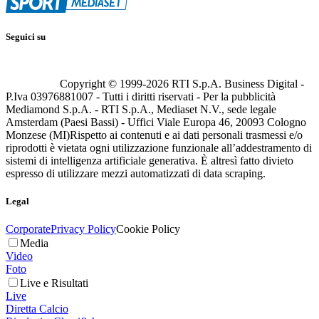
Seguici su
Copyright © 1999-
2026
RTI S.p.A. Business Digital -
P.Iva 03976881007 - Tutti i diritti riservati - Per la pubblicità
Mediamond S.p.A. - RTI S.p.A., Mediaset N.V., sede legale
Amsterdam (Paesi Bassi) - Uffici Viale Europa 46, 20093 Cologno
Monzese (MI)
Rispetto ai contenuti e ai dati personali trasmessi e/o
riprodotti è vietata ogni utilizzazione funzionale all’addestramento di
sistemi di intelligenza artificiale generativa. È altresì fatto divieto
espresso di utilizzare mezzi automatizzati di data scraping.
Legal
Corporate
Privacy Policy
Cookie Policy
Media
Video
Foto
Live e Risultati
Live
Diretta Calcio