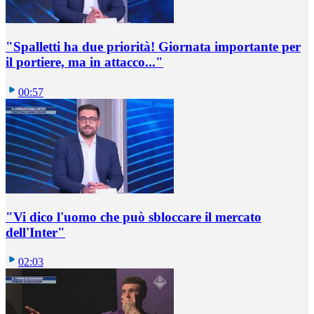
"Spalletti ha due priorità! Giornata importante per
il portiere, ma in attacco..."
00:57
"Vi dico l'uomo che può sbloccare il mercato
dell'Inter"
02:03