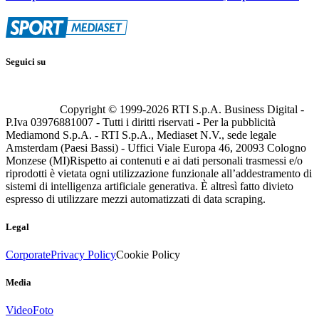
Seguici su
Copyright © 1999-
2026
RTI S.p.A. Business Digital -
P.Iva 03976881007 - Tutti i diritti riservati - Per la pubblicità
Mediamond S.p.A. - RTI S.p.A., Mediaset N.V., sede legale
Amsterdam (Paesi Bassi) - Uffici Viale Europa 46, 20093 Cologno
Monzese (MI)
Rispetto ai contenuti e ai dati personali trasmessi e/o
riprodotti è vietata ogni utilizzazione funzionale all’addestramento di
sistemi di intelligenza artificiale generativa. È altresì fatto divieto
espresso di utilizzare mezzi automatizzati di data scraping.
Legal
Corporate
Privacy Policy
Cookie Policy
Media
Video
Foto