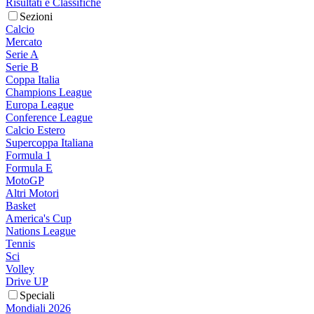
Risultati e Classifiche
Sezioni
Calcio
Mercato
Serie A
Serie B
Coppa Italia
Champions League
Europa League
Conference League
Calcio Estero
Supercoppa Italiana
Formula 1
Formula E
MotoGP
Altri Motori
Basket
America's Cup
Nations League
Tennis
Sci
Volley
Drive UP
Speciali
Mondiali 2026