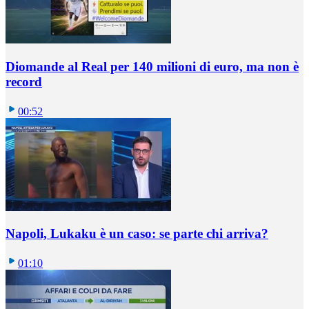
Diomande al Real per 140 milioni di euro, ma non è
record
00:52
Napoli, Lukaku è un caso: se parte chi arriva?
01:10