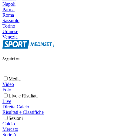
Napoli
Parma
Roma
Sassuolo
Torino
Udinese
Venezia
Seguici su
Media
Video
Foto
Live e Risultati
Live
Diretta Calcio
Risultati e Classifiche
Sezioni
Calcio
Mercato
Serie A