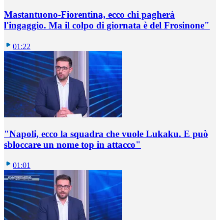
Mastantuono-Fiorentina, ecco chi pagherà
l'ingaggio. Ma il colpo di giornata è del Frosinone"
01:22
"Napoli, ecco la squadra che vuole Lukaku. E può
sbloccare un nome top in attacco"
01:01