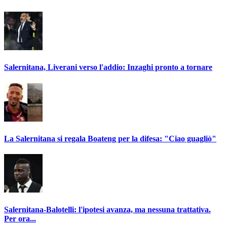
Salernitana, Liverani verso l'addio: Inzaghi pronto a tornare
La Salernitana si regala Boateng per la difesa: "Ciao guagliò"
Salernitana-Balotelli: l'ipotesi avanza, ma nessuna trattativa.
Per ora...