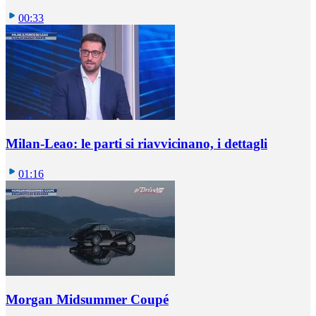
00:33
Milan-Leao: le parti si riavvicinano, i dettagli
01:16
Morgan Midsummer Coupé