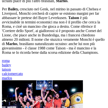
ucraini piace di più l'altro brasilian,
Marlos
.
Per
Bailey,
cresciuto nel Genk, nel mirino in passato di Chelsea e
Liverpool, Monchi cercherà di capire se esistono margini per far
abbassare le pretese del Bayer Leverkusen.
Taison
è più
avvicinabile in termini economici ma non è il profilo che cerca la
Roma, e cioè un mancino che gioca a destra. Come riferisce il
'Corriere dello Sport', ai giallorossi si è proposto anche Cornet del
Lione, che piace anche in Bundesliga, ma i francesi chiedono
almeno 20 milioni. Il nome che stuzzica veramente Monchi è quello
di
Marlos
, brasiliano naturalizzato ucraino: anche lui non più
giovanissimo - è classe 1988 come Taison - ma è mancino e la
Roma se lo ricorda bene dalla scorsa edizione della Champions.
roma
bailey
taison
calciomercato
marlos