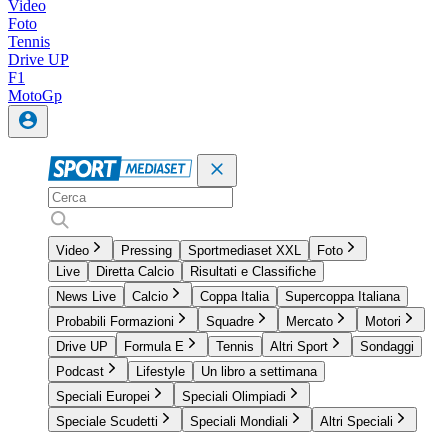
Video
Foto
Tennis
Drive UP
F1
MotoGp
Video
Pressing
Sportmediaset XXL
Foto
Live
Diretta Calcio
Risultati e Classifiche
News Live
Calcio
Coppa Italia
Supercoppa Italiana
Probabili Formazioni
Squadre
Mercato
Motori
Drive UP
Formula E
Tennis
Altri Sport
Sondaggi
Podcast
Lifestyle
Un libro a settimana
Speciali Europei
Speciali Olimpiadi
Speciale Scudetti
Speciali Mondiali
Altri Speciali