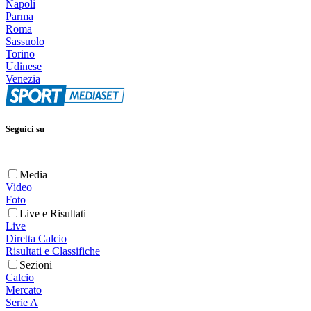
Napoli
Parma
Roma
Sassuolo
Torino
Udinese
Venezia
Seguici su
Media
Video
Foto
Live e Risultati
Live
Diretta Calcio
Risultati e Classifiche
Sezioni
Calcio
Mercato
Serie A