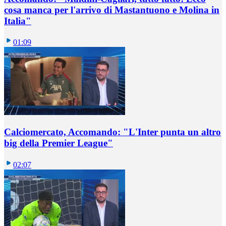
cosa manca per l'arrivo di Mastantuono e Molina in
Italia"
01:09
Calciomercato, Accomando: "L'Inter punta un altro
big della Premier League"
02:07