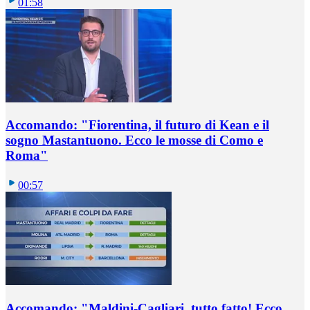
01:58
Accomando: "Fiorentina, il futuro di Kean e il
sogno Mastantuono. Ecco le mosse di Como e
Roma"
00:57
Accomando: "Maldini-Cagliari, tutto fatto! Ecco