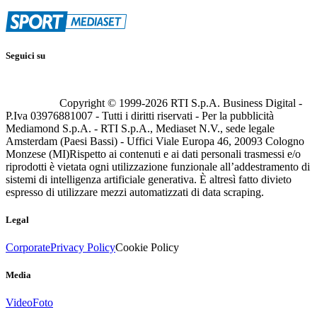
Seguici su
Copyright © 1999-
2026
RTI S.p.A. Business Digital -
P.Iva 03976881007 - Tutti i diritti riservati - Per la pubblicità
Mediamond S.p.A. - RTI S.p.A., Mediaset N.V., sede legale
Amsterdam (Paesi Bassi) - Uffici Viale Europa 46, 20093 Cologno
Monzese (MI)
Rispetto ai contenuti e ai dati personali trasmessi e/o
riprodotti è vietata ogni utilizzazione funzionale all’addestramento di
sistemi di intelligenza artificiale generativa. È altresì fatto divieto
espresso di utilizzare mezzi automatizzati di data scraping.
Legal
Corporate
Privacy Policy
Cookie Policy
Media
Video
Foto