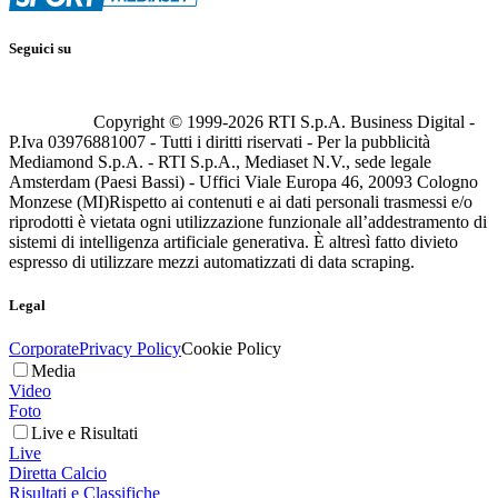
Seguici su
Copyright © 1999-
2026
RTI S.p.A. Business Digital -
P.Iva 03976881007 - Tutti i diritti riservati - Per la pubblicità
Mediamond S.p.A. - RTI S.p.A., Mediaset N.V., sede legale
Amsterdam (Paesi Bassi) - Uffici Viale Europa 46, 20093 Cologno
Monzese (MI)
Rispetto ai contenuti e ai dati personali trasmessi e/o
riprodotti è vietata ogni utilizzazione funzionale all’addestramento di
sistemi di intelligenza artificiale generativa. È altresì fatto divieto
espresso di utilizzare mezzi automatizzati di data scraping.
Legal
Corporate
Privacy Policy
Cookie Policy
Media
Video
Foto
Live e Risultati
Live
Diretta Calcio
Risultati e Classifiche