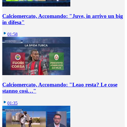
Calciomercato, Accomando: "Juve, in arrivo un big
in difesa"
01:58
Calciomercato, Accomando: "Leao resta? Le cose
stanno così…"
01:35