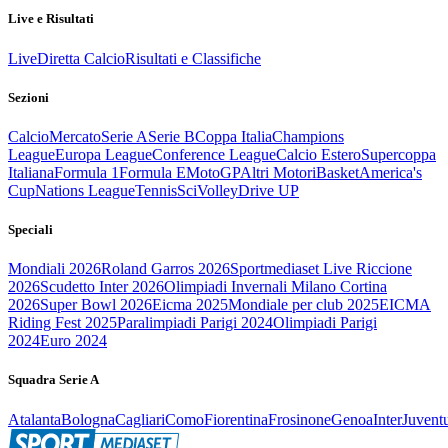
Live e Risultati
Live
Diretta Calcio
Risultati e Classifiche
Sezioni
Calcio
Mercato
Serie A
Serie B
Coppa Italia
Champions
League
Europa League
Conference League
Calcio Estero
Supercoppa
Italiana
Formula 1
Formula E
MotoGP
Altri Motori
Basket
America's
Cup
Nations League
Tennis
Sci
Volley
Drive UP
Speciali
Mondiali 2026
Roland Garros 2026
Sportmediaset Live Riccione
2026
Scudetto Inter 2026
Olimpiadi Invernali Milano Cortina
2026
Super Bowl 2026
Eicma 2025
Mondiale per club 2025
EICMA
Riding Fest 2025
Paralimpiadi Parigi 2024
Olimpiadi Parigi
2024
Euro 2024
Squadra Serie A
Atalanta
Bologna
Cagliari
Como
Fiorentina
Frosinone
Genoa
Inter
Juvent