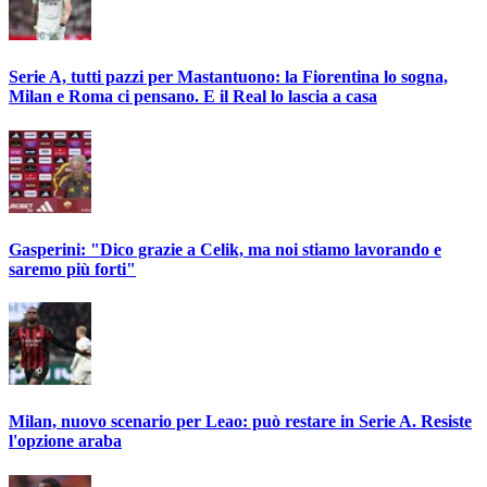
Serie A, tutti pazzi per Mastantuono: la Fiorentina lo sogna,
Milan e Roma ci pensano. E il Real lo lascia a casa
Gasperini: "Dico grazie a Celik, ma noi stiamo lavorando e
saremo più forti"
Milan, nuovo scenario per Leao: può restare in Serie A. Resiste
l'opzione araba