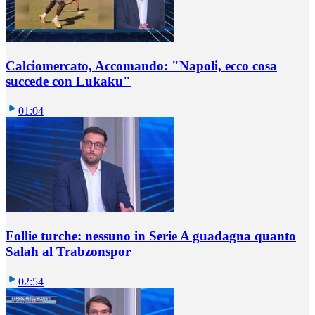
Calciomercato, Accomando: "Napoli, ecco cosa
succede con Lukaku"
01:04
Follie turche: nessuno in Serie A guadagna quanto
Salah al Trabzonspor
02:54