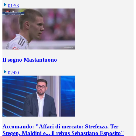
01:53
Il sogno Mastantuono
02:00
Accomando: "Affari di mercato: Strefezza, Ter
Stegen, Maldini e... il rebus Sebastiano Esposito"