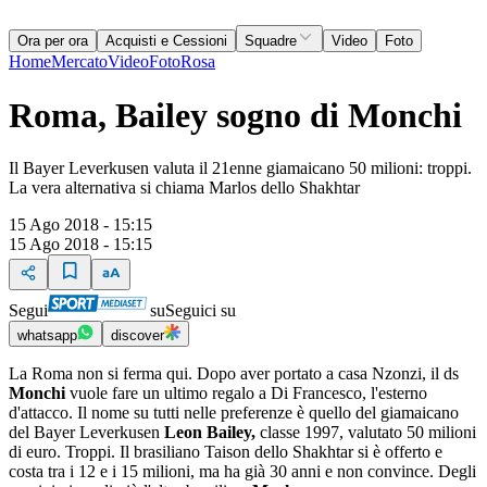
Ora per ora
Acquisti e Cessioni
Squadre
Video
Foto
Home
Mercato
Video
Foto
Rosa
Roma, Bailey sogno di Monchi
Il Bayer Leverkusen valuta il 21enne giamaicano 50 milioni: troppi.
La vera alternativa si chiama Marlos dello Shakhtar
15 Ago 2018 - 15:15
15 Ago 2018 - 15:15
Segui
su
Seguici su
whatsapp
discover
La Roma non si ferma qui. Dopo aver portato a casa Nzonzi, il ds
Monchi
vuole fare un ultimo regalo a Di Francesco, l'esterno
d'attacco. Il nome su tutti nelle preferenze è quello del giamaicano
del Bayer Leverkusen
Leon Bailey,
classe 1997, valutato 50 milioni
di euro. Troppi. Il brasiliano Taison dello Shakhtar si è offerto e
costa tra i 12 e i 15 milioni, ma ha già 30 anni e non convince. Degli