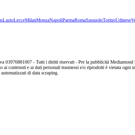
us
Lazio
Lecce
Milan
Monza
Napoli
Parma
Roma
Sassuolo
Torino
Udinese
V
va 03976881007 - Tutti i diritti riservati - Per la pubblicità Mediamon
o ai contenuti e ai dati personali trasmessi e/o riprodotti è vietata ogni 
zi automatizzati di data scraping.