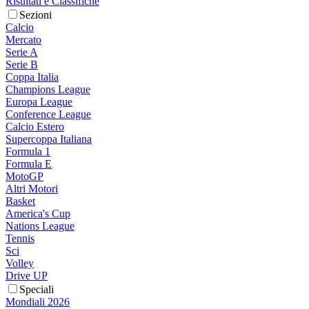
Risultati e Classifiche
Sezioni
Calcio
Mercato
Serie A
Serie B
Coppa Italia
Champions League
Europa League
Conference League
Calcio Estero
Supercoppa Italiana
Formula 1
Formula E
MotoGP
Altri Motori
Basket
America's Cup
Nations League
Tennis
Sci
Volley
Drive UP
Speciali
Mondiali 2026