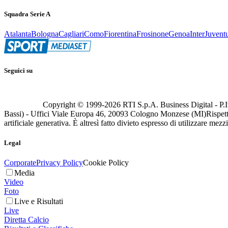
Squadra Serie A
Atalanta
Bologna
Cagliari
Como
Fiorentina
Frosinone
Genoa
Inter
Juvent
Seguici su
Copyright © 1999-
2026
RTI S.p.A. Business Digital - P.I
Bassi) - Uffici Viale Europa 46, 20093 Cologno Monzese (MI)
Rispett
artificiale generativa. È altresì fatto divieto espresso di utilizzare mez
Legal
Corporate
Privacy Policy
Cookie Policy
Media
Video
Foto
Live e Risultati
Live
Diretta Calcio