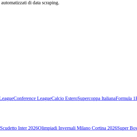
zi automatizzati di data scraping.
League
Conference League
Calcio Estero
Supercoppa Italiana
Formula 1
Scudetto Inter 2026
Olimpiadi Invernali Milano Cortina 2026
Super Bo