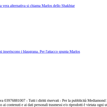
a vera alternativa si chiama Marlos dello Shakhtar
si inseriscono i blaugrana. Per l'attacco spunta Marlos
va 03976881007 - Tutti i diritti riservati - Per la pubblicità Mediamon
o ai contenuti e ai dati personali trasmessi e/o riprodotti è vietata ogni 