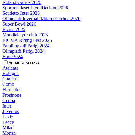
Roland Garros 2026
Sportmediaset Live Riccione 2026
Scudetto Inter 2026
Olimpiadi Invernali Milano Cortina 2026
Super Bowl 2026
Eicma 2025
Mondiale per club 2025
EICMA Riding Fest 2025
Paralimpiadi Parigi 2024
Olimpiadi Parigi 2024
Euro 2024
Squadra Serie A
Atalanta
Bologna
Cagliari
Como
Fiorentina
Frosinone
Genoa
Inter
Juventus
Lazio
Lecce
Milan
Monza