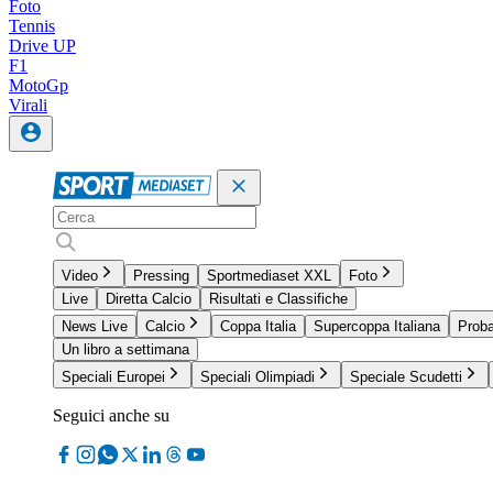
Foto
Tennis
Drive UP
F1
MotoGp
Virali
Video
Pressing
Sportmediaset XXL
Foto
Live
Diretta Calcio
Risultati e Classifiche
News Live
Calcio
Coppa Italia
Supercoppa Italiana
Proba
Un libro a settimana
Speciali Europei
Speciali Olimpiadi
Speciale Scudetti
Seguici anche su