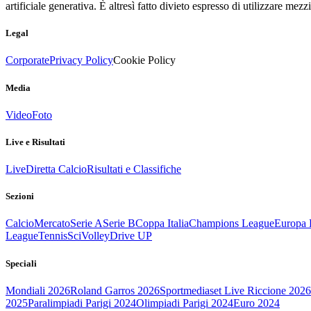
artificiale generativa. È altresì fatto divieto espresso di utilizzare mez
Legal
Corporate
Privacy Policy
Cookie Policy
Media
Video
Foto
Live e Risultati
Live
Diretta Calcio
Risultati e Classifiche
Sezioni
Calcio
Mercato
Serie A
Serie B
Coppa Italia
Champions League
Europa 
League
Tennis
Sci
Volley
Drive UP
Speciali
Mondiali 2026
Roland Garros 2026
Sportmediaset Live Riccione 2026
2025
Paralimpiadi Parigi 2024
Olimpiadi Parigi 2024
Euro 2024