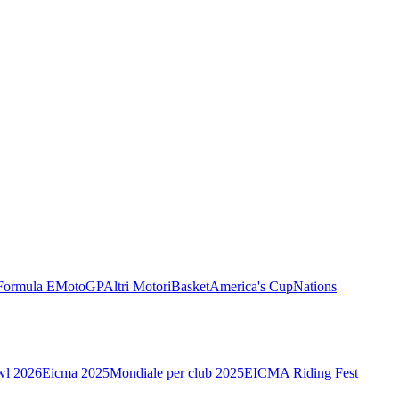
Formula E
MotoGP
Altri Motori
Basket
America's Cup
Nations
wl 2026
Eicma 2025
Mondiale per club 2025
EICMA Riding Fest