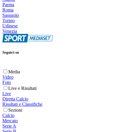
Parma
Roma
Sassuolo
Torino
Udinese
Venezia
Seguici su
Media
Video
Foto
Live e Risultati
Live
Diretta Calcio
Risultati e Classifiche
Sezioni
Calcio
Mercato
Serie A
Serie B