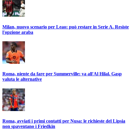
Milan, nuovo scenario per Leao: può restare in Serie A. Resiste
l'opzione araba
Roma, niente da fare per Summerville: va all'Al Hilal. Gasp
valuta le alternative
Roma, avviati i primi contatti per Nusa: le richieste del Lipsia
non spaventano i Friedkin