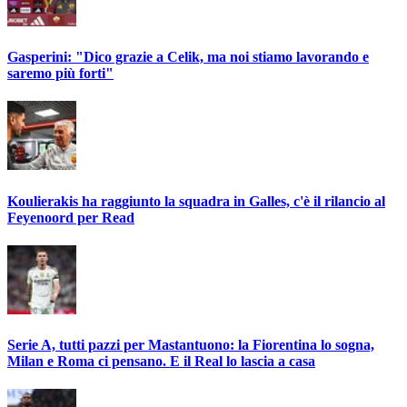
Gasperini: "Dico grazie a Celik, ma noi stiamo lavorando e
saremo più forti"
Koulierakis ha raggiunto la squadra in Galles, c'è il rilancio al
Feyenoord per Read
Serie A, tutti pazzi per Mastantuono: la Fiorentina lo sogna,
Milan e Roma ci pensano. E il Real lo lascia a casa