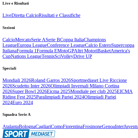
Live e Risultati
Live
Diretta Calcio
Risultati e Classifiche
Sezioni
Calcio
Mercato
Serie A
Serie B
Coppa Italia
Champions
League
Europa League
Conference League
Calcio Estero
Supercoppa
Italiana
Formula 1
Formula E
MotoGP
Altri Motori
Basket
America's
Cup
Nations League
Tennis
Sci
Volley
Drive UP
Speciali
Mondiali 2026
Roland Garros 2026
Sportmediaset Live Riccione
2026
Scudetto Inter 2026
Olimpiadi Invernali Milano Cortina
2026
Super Bowl 2026
Eicma 2025
Mondiale per club 2025
EICMA
Riding Fest 2025
Paralimpiadi Parigi 2024
Olimpiadi Parigi
2024
Euro 2024
Squadra Serie A
Atalanta
Bologna
Cagliari
Como
Fiorentina
Frosinone
Genoa
Inter
Juvent