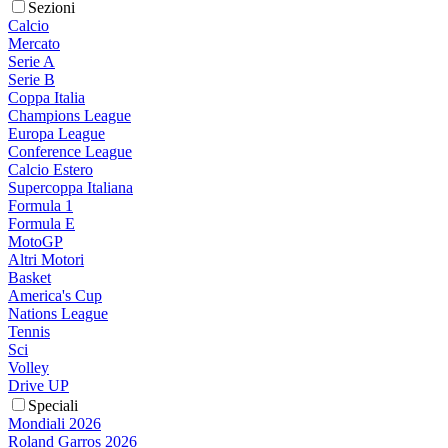
Sezioni
Calcio
Mercato
Serie A
Serie B
Coppa Italia
Champions League
Europa League
Conference League
Calcio Estero
Supercoppa Italiana
Formula 1
Formula E
MotoGP
Altri Motori
Basket
America's Cup
Nations League
Tennis
Sci
Volley
Drive UP
Speciali
Mondiali 2026
Roland Garros 2026