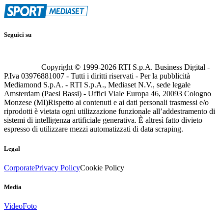
Seguici su
Copyright © 1999-
2026
RTI S.p.A. Business Digital -
P.Iva 03976881007 - Tutti i diritti riservati - Per la pubblicità
Mediamond S.p.A. - RTI S.p.A., Mediaset N.V., sede legale
Amsterdam (Paesi Bassi) - Uffici Viale Europa 46, 20093 Cologno
Monzese (MI)
Rispetto ai contenuti e ai dati personali trasmessi e/o
riprodotti è vietata ogni utilizzazione funzionale all’addestramento di
sistemi di intelligenza artificiale generativa. È altresì fatto divieto
espresso di utilizzare mezzi automatizzati di data scraping.
Legal
Corporate
Privacy Policy
Cookie Policy
Media
Video
Foto