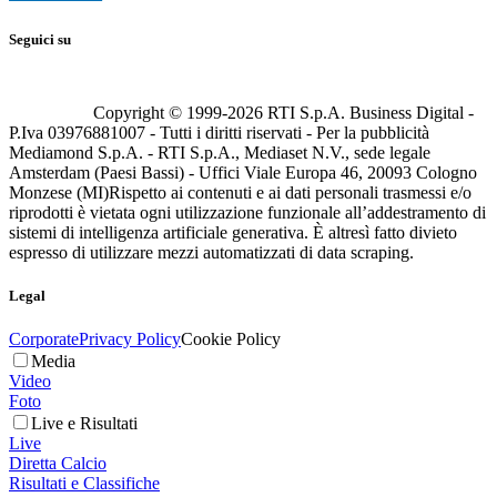
Seguici su
Copyright © 1999-
2026
RTI S.p.A. Business Digital -
P.Iva 03976881007 - Tutti i diritti riservati - Per la pubblicità
Mediamond S.p.A. - RTI S.p.A., Mediaset N.V., sede legale
Amsterdam (Paesi Bassi) - Uffici Viale Europa 46, 20093 Cologno
Monzese (MI)
Rispetto ai contenuti e ai dati personali trasmessi e/o
riprodotti è vietata ogni utilizzazione funzionale all’addestramento di
sistemi di intelligenza artificiale generativa. È altresì fatto divieto
espresso di utilizzare mezzi automatizzati di data scraping.
Legal
Corporate
Privacy Policy
Cookie Policy
Media
Video
Foto
Live e Risultati
Live
Diretta Calcio
Risultati e Classifiche