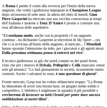
A
Roma
è partito il conto alla rovescia per l'inizio della nuova
stagione, che vedrà i giallorossi impegnati in
Champions League
dopo un'assenza di sette anni. In attesa del ritiro di lunedì,
Gian
Piero Gasperini
ha ritrovato una sua vecchia conoscenza ai tempi
dell'Atalanta e insieme a
Tony D'Amico
è pronto a costruire una
rosa all'altezza delle aspettative.
"
Ci sentiamo molto
, anche con la proprietà c'è un rapporto
continuo - ha dichiarato Gasperini ai microfoni di
Sky Sport
-, ora
che ci si avvicina all'inizio della stagione, al mercato... I
Mondiali
hanno spostato l'attenzione da tutto, per i giocatori e gli agenti stessi.
Dalla prossima settimana penso si entrerà nel vivo
".
Il tecnico giallorosso sa già che potrà contare su dei punti fermi,
visto che per i rinnovi di
Dybala
,
Pellegrini
e
Celik
mancano ormai
solo gli annunci: "Lo farà giustamente la società, sicuramente siamo
contenti. Anche i calciatori lo sono,
è una questione di giorni
".
Fronte mercato,
Gasp
non ha voluto sbilanciarsi troppo: "La Roma
ha dimostrato di avere una buona base, un gruppo molto solido e
competitivo. L'obiettivo è migliorare la squadra il più possibile e
cercheremo di lavorare su tutti i fronti per poter dare ancora
soddisfazione ai nostri tifosi
".