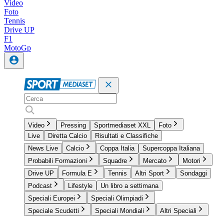
Video
Foto
Tennis
Drive UP
F1
MotoGp
Video
Pressing
Sportmediaset XXL
Foto
Live
Diretta Calcio
Risultati e Classifiche
News Live
Calcio
Coppa Italia
Supercoppa Italiana
Probabili Formazioni
Squadre
Mercato
Motori
Drive UP
Formula E
Tennis
Altri Sport
Sondaggi
Podcast
Lifestyle
Un libro a settimana
Speciali Europei
Speciali Olimpiadi
Speciale Scudetti
Speciali Mondiali
Altri Speciali