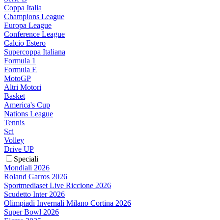
Coppa Italia
Champions League
Europa League
Conference League
Calcio Estero
Supercoppa Italiana
Formula 1
Formula E
MotoGP
Altri Motori
Basket
America's Cup
Nations League
Tennis
Sci
Volley
Drive UP
Speciali
Mondiali 2026
Roland Garros 2026
Sportmediaset Live Riccione 2026
Scudetto Inter 2026
Olimpiadi Invernali Milano Cortina 2026
Super Bowl 2026