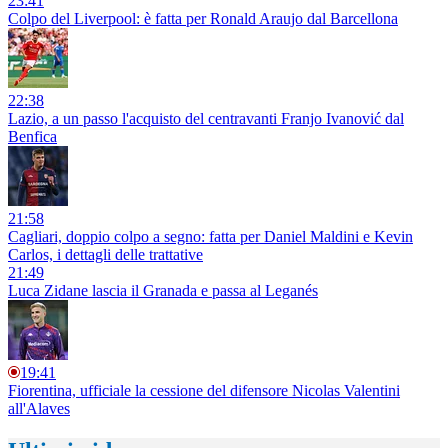
23:41
Colpo del Liverpool: è fatta per Ronald Araujo dal Barcellona
22:38
Lazio, a un passo l'acquisto del centravanti Franjo Ivanović dal
Benfica
21:58
Cagliari, doppio colpo a segno: fatta per Daniel Maldini e Kevin
Carlos, i dettagli delle trattative
21:49
Luca Zidane lascia il Granada e passa al Leganés
19:41
Fiorentina, ufficiale la cessione del difensore Nicolas Valentini
all'Alaves