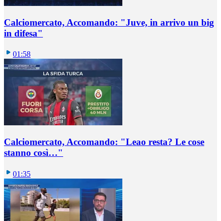
Calciomercato, Accomando: "Juve, in arrivo un big
in difesa"
01:58
Calciomercato, Accomando: "Leao resta? Le cose
stanno così…"
01:35