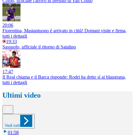
Como, ufficiale l'arrivo in prestito di Yan Couto
20:06
Fiorentina, Mastantuono è arrivato in città! Domani visite e firma,
tutti i dettagli
19:33
Sassuolo, ufficiale il ritorno di Satalino
17:47
Il Real chiama e il Barça risponde: Rodri ha detto sì ai blaugrana,
tutti i dettagli
Ultimi video
Vedi tutti
01:58