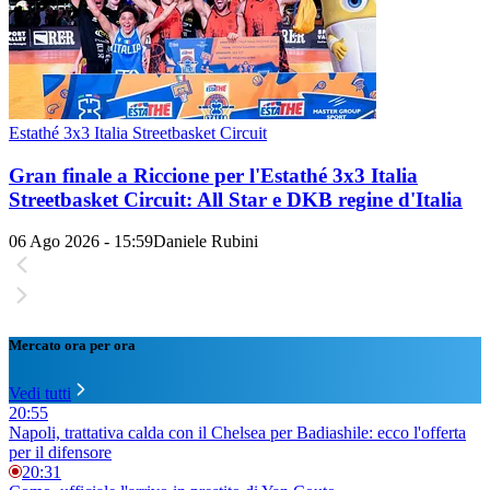
Estathé 3x3 Italia Streetbasket Circuit
Gran finale a Riccione per l'Estathé 3x3 Italia
Streetbasket Circuit: All Star e DKB regine d'Italia
06 Ago 2026 - 15:59
Daniele Rubini
Mercato ora per ora
Vedi tutti
20:55
Napoli, trattativa calda con il Chelsea per Badiashile: ecco l'offerta
per il difensore
20:31