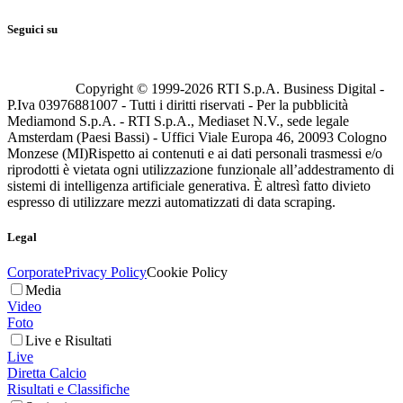
Seguici su
Copyright © 1999-
2026
RTI S.p.A. Business Digital -
P.Iva 03976881007 - Tutti i diritti riservati - Per la pubblicità
Mediamond S.p.A. - RTI S.p.A., Mediaset N.V., sede legale
Amsterdam (Paesi Bassi) - Uffici Viale Europa 46, 20093 Cologno
Monzese (MI)
Rispetto ai contenuti e ai dati personali trasmessi e/o
riprodotti è vietata ogni utilizzazione funzionale all’addestramento di
sistemi di intelligenza artificiale generativa. È altresì fatto divieto
espresso di utilizzare mezzi automatizzati di data scraping.
Legal
Corporate
Privacy Policy
Cookie Policy
Media
Video
Foto
Live e Risultati
Live
Diretta Calcio
Risultati e Classifiche