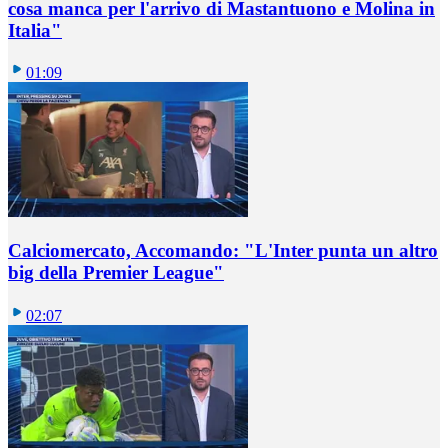
cosa manca per l'arrivo di Mastantuono e Molina in
Italia"
01:09
Calciomercato, Accomando: "L'Inter punta un altro
big della Premier League"
02:07