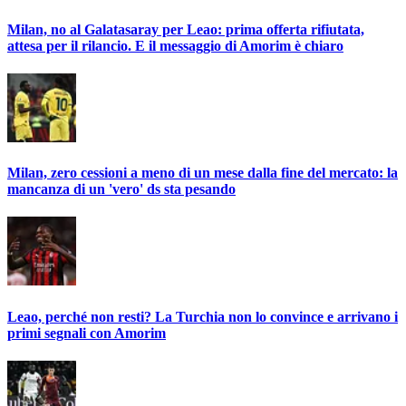
Milan, no al Galatasaray per Leao: prima offerta rifiutata,
attesa per il rilancio. E il messaggio di Amorim è chiaro
Milan, zero cessioni a meno di un mese dalla fine del mercato: la
mancanza di un 'vero' ds sta pesando
Leao, perché non resti? La Turchia non lo convince e arrivano i
primi segnali con Amorim