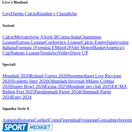
Live e Risultati
Live
Diretta Calcio
Risultati e Classifiche
Sezioni
Calcio
Mercato
Serie A
Serie B
Coppa Italia
Champions
League
Europa League
Conference League
Calcio Estero
Supercoppa
Italiana
Formula 1
Formula E
MotoGP
Altri Motori
Basket
America's
Cup
Nations League
Tennis
Sci
Volley
Drive UP
Speciali
Mondiali 2026
Roland Garros 2026
Sportmediaset Live Riccione
2026
Scudetto Inter 2026
Olimpiadi Invernali Milano Cortina
2026
Super Bowl 2026
Eicma 2025
Mondiale per club 2025
EICMA
Riding Fest 2025
Paralimpiadi Parigi 2024
Olimpiadi Parigi
2024
Euro 2024
Squadra Serie A
Atalanta
Bologna
Cagliari
Como
Fiorentina
Frosinone
Genoa
Inter
Juvent