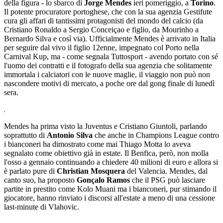
della figura - lo sbarco di
Jorge Mendes
ieri pomeriggio, a
Torino
.
Il potente procuratore portoghese, che con la sua agenzia Gestifute
cura gli affari di tantissimi protagonisti del mondo del calcio (da
Cristiano Ronaldo a Sergio Conceiçao e figlio, da Mourinho a
Bernardo Silva e così via). Ufficialmente Mendes è arrivato in Italia
per seguire dal vivo il figlio 12enne, impegnato col Porto nella
Carnival Kup, ma - come segnala Tuttosport - avendo portato con sé
l'uomo dei contratti e il fotografo della sua agenzia che solitamente
immortala i calciatori con le nuove maglie, il viaggio non può non
nascondere motivi di mercato, a poche ore dal gong finale di lunedì
sera.
Mendes ha prima visto la Juventus e Cristiano Giuntoli, parlando
soprattutto di
Antonio Silva
che anche in Champions League contro
i bianconeri ha dimostrato come mai Thiago Motta lo aveva
segnalato come obiettivo già in estate. Il Benfica, però, non molla
l'osso a gennaio continuando a chiedere 40 milioni di euro e allora si
è parlato pure di
Christian
Mosquera
del Valencia. Mendes, dal
canto suo, ha proposto
Gonçalo Ramos
che il PSG può lasciare
partite in prestito come Kolo Muani ma i bianconeri, pur stimando il
giocatore, hanno rinviato i discorsi all'estate a meno di una cessione
last-minute di Vlahovic.