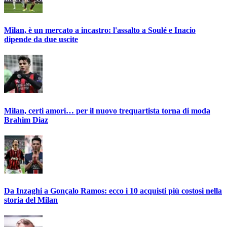
Milan, è un mercato a incastro: l'assalto a Soulé e Inacio
dipende da due uscite
Milan, certi amori… per il nuovo trequartista torna di moda
Brahim Diaz
Da Inzaghi a Gonçalo Ramos: ecco i 10 acquisti più costosi nella
storia del Milan