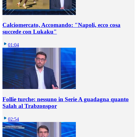
Calciomercato, Accomando: "Napoli, ecco cosa
succede con Lukaku"
01:04
Follie turche: nessuno in Serie A guadagna quanto
Salah al Trabzonspor
02:54