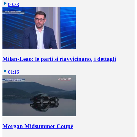
00:33
Milan-Leao: le parti si riavvicinano, i dettagli
01:16
Morgan Midsummer Coupé