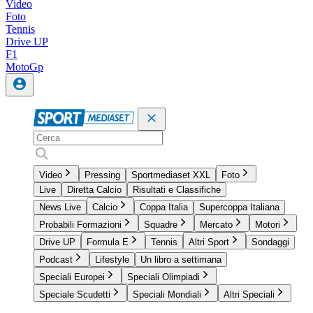
Video
Foto
Tennis
Drive UP
F1
MotoGp
Video
Pressing
Sportmediaset XXL
Foto
Live
Diretta Calcio
Risultati e Classifiche
News Live
Calcio
Coppa Italia
Supercoppa Italiana
Probabili Formazioni
Squadre
Mercato
Motori
Drive UP
Formula E
Tennis
Altri Sport
Sondaggi
Podcast
Lifestyle
Un libro a settimana
Speciali Europei
Speciali Olimpiadi
Speciale Scudetti
Speciali Mondiali
Altri Speciali