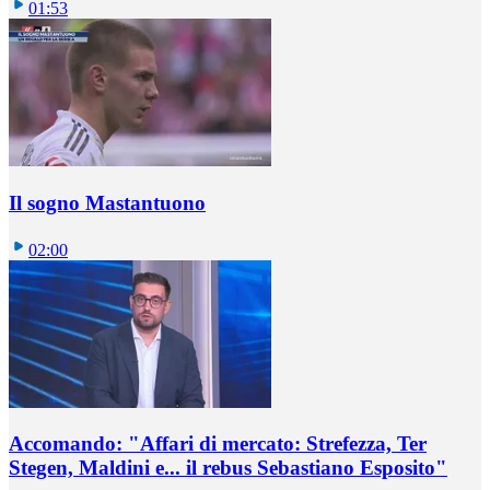
01:53
Il sogno Mastantuono
02:00
Accomando: "Affari di mercato: Strefezza, Ter
Stegen, Maldini e... il rebus Sebastiano Esposito"