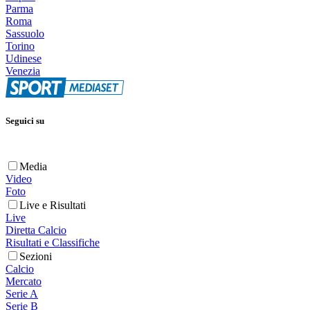
Parma
Roma
Sassuolo
Torino
Udinese
Venezia
Seguici su
Media
Video
Foto
Live e Risultati
Live
Diretta Calcio
Risultati e Classifiche
Sezioni
Calcio
Mercato
Serie A
Serie B