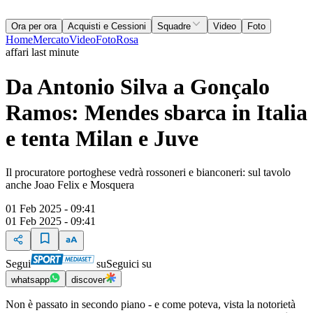
Ora per ora
Acquisti e Cessioni
Squadre
Video
Foto
Home
Mercato
Video
Foto
Rosa
affari last minute
Da Antonio Silva a Gonçalo
Ramos: Mendes sbarca in Italia
e tenta Milan e Juve
Il procuratore portoghese vedrà rossoneri e bianconeri: sul tavolo
anche Joao Felix e Mosquera
01 Feb 2025 - 09:41
01 Feb 2025 - 09:41
Segui
su
Seguici su
whatsapp
discover
Non è passato in secondo piano - e come poteva, vista la notorietà