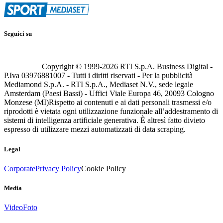
Seguici su
Copyright © 1999-
2026
RTI S.p.A. Business Digital -
P.Iva 03976881007 - Tutti i diritti riservati - Per la pubblicità
Mediamond S.p.A. - RTI S.p.A., Mediaset N.V., sede legale
Amsterdam (Paesi Bassi) - Uffici Viale Europa 46, 20093 Cologno
Monzese (MI)
Rispetto ai contenuti e ai dati personali trasmessi e/o
riprodotti è vietata ogni utilizzazione funzionale all’addestramento di
sistemi di intelligenza artificiale generativa. È altresì fatto divieto
espresso di utilizzare mezzi automatizzati di data scraping.
Legal
Corporate
Privacy Policy
Cookie Policy
Media
Video
Foto