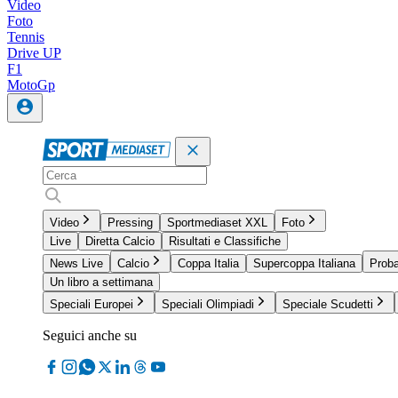
Video
Foto
Tennis
Drive UP
F1
MotoGp
Video
Pressing
Sportmediaset XXL
Foto
Live
Diretta Calcio
Risultati e Classifiche
News Live
Calcio
Coppa Italia
Supercoppa Italiana
Proba
Un libro a settimana
Speciali Europei
Speciali Olimpiadi
Speciale Scudetti
Seguici anche su