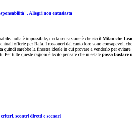
sponsabilità", Allegri non entusiasta
rabile: nulla è impossibile, ma la sensazione è che
sia il Milan che Lea
ventuali offerte per Rafa. I rossoneri dal canto loro sono consapevoli che,
ta quindi sarebbe la finestra ideale in cui provare a venderlo per evitar
 Per tutte queste ragioni è lecito pensare che in estate
possa bastare u
teri, scontri diretti e scenari