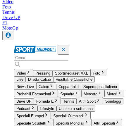
Video
Foto
Tennis
Drive UP
F1
MotoGp
Video
Pressing
Sportmediaset XXL
Foto
Live
Diretta Calcio
Risultati e Classifiche
News Live
Calcio
Coppa Italia
Supercoppa Italiana
Probabili Formazioni
Squadre
Mercato
Motori
Drive UP
Formula E
Tennis
Altri Sport
Sondaggi
Podcast
Lifestyle
Un libro a settimana
Speciali Europei
Speciali Olimpiadi
Speciale Scudetti
Speciali Mondiali
Altri Speciali