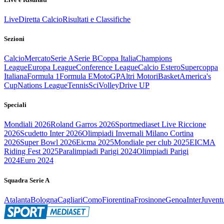
Live
Diretta Calcio
Risultati e Classifiche
Sezioni
Calcio
Mercato
Serie A
Serie B
Coppa Italia
Champions
League
Europa League
Conference League
Calcio Estero
Supercoppa
Italiana
Formula 1
Formula E
MotoGP
Altri Motori
Basket
America's
Cup
Nations League
Tennis
Sci
Volley
Drive UP
Speciali
Mondiali 2026
Roland Garros 2026
Sportmediaset Live Riccione
2026
Scudetto Inter 2026
Olimpiadi Invernali Milano Cortina
2026
Super Bowl 2026
Eicma 2025
Mondiale per club 2025
EICMA
Riding Fest 2025
Paralimpiadi Parigi 2024
Olimpiadi Parigi
2024
Euro 2024
Squadra Serie A
Atalanta
Bologna
Cagliari
Como
Fiorentina
Frosinone
Genoa
Inter
Juvent