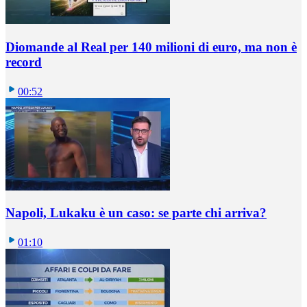
Diomande al Real per 140 milioni di euro, ma non è
record
00:52
Napoli, Lukaku è un caso: se parte chi arriva?
01:10