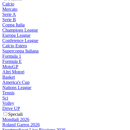
Calcio
Mercato
Serie A
Serie B
Coppa Italia
Champions League
Europa League
Conference League
Calcio Estero
Supercoppa Italiana
Formula 1
Formula E
MotoGP
Altri Motori
Basket
America's Cup
Nations League
Tennis
Sci
Volley
Drive UP
Speciali
Mondiali 2026
Roland Garros 2026
Sportmediaset Live Riccione 2026