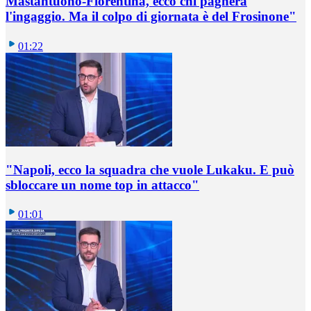
Mastantuono-Fiorentina, ecco chi pagherà
l'ingaggio. Ma il colpo di giornata è del Frosinone"
01:22
"Napoli, ecco la squadra che vuole Lukaku. E può
sbloccare un nome top in attacco"
01:01