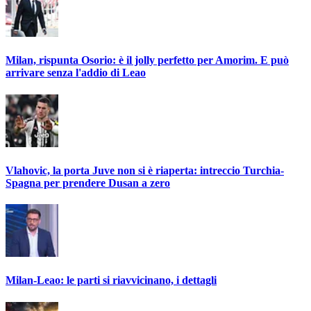
Milan, rispunta Osorio: è il jolly perfetto per Amorim. E può
arrivare senza l'addio di Leao
Vlahovic, la porta Juve non si è riaperta: intreccio Turchia-
Spagna per prendere Dusan a zero
Milan-Leao: le parti si riavvicinano, i dettagli