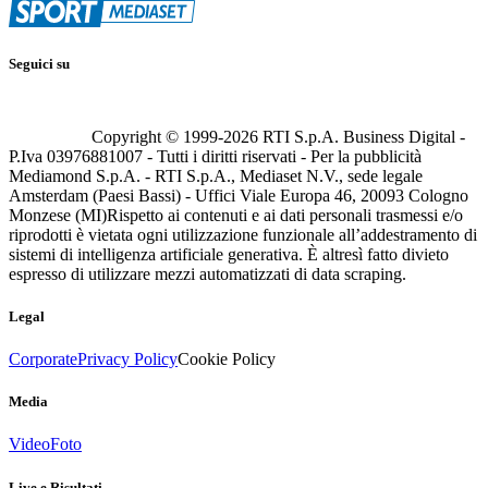
Seguici su
Copyright © 1999-
2026
RTI S.p.A. Business Digital -
P.Iva 03976881007 - Tutti i diritti riservati - Per la pubblicità
Mediamond S.p.A. - RTI S.p.A., Mediaset N.V., sede legale
Amsterdam (Paesi Bassi) - Uffici Viale Europa 46, 20093 Cologno
Monzese (MI)
Rispetto ai contenuti e ai dati personali trasmessi e/o
riprodotti è vietata ogni utilizzazione funzionale all’addestramento di
sistemi di intelligenza artificiale generativa. È altresì fatto divieto
espresso di utilizzare mezzi automatizzati di data scraping.
Legal
Corporate
Privacy Policy
Cookie Policy
Media
Video
Foto
Live e Risultati