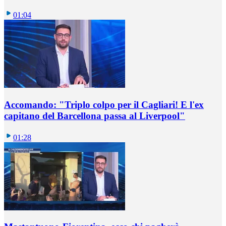
01:04
Accomando: "Triplo colpo per il Cagliari! E l'ex
capitano del Barcellona passa al Liverpool"
01:28