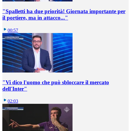
"Spalletti ha due priorità! Giornata importante per
il portiere, ma in attacco..."
00:57
"Vi dico l'uomo che può sbloccare il mercato
dell'Inter"
02:03