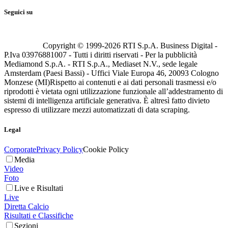
Seguici su
Copyright © 1999-
2026
RTI S.p.A. Business Digital -
P.Iva 03976881007 - Tutti i diritti riservati - Per la pubblicità
Mediamond S.p.A. - RTI S.p.A., Mediaset N.V., sede legale
Amsterdam (Paesi Bassi) - Uffici Viale Europa 46, 20093 Cologno
Monzese (MI)
Rispetto ai contenuti e ai dati personali trasmessi e/o
riprodotti è vietata ogni utilizzazione funzionale all’addestramento di
sistemi di intelligenza artificiale generativa. È altresì fatto divieto
espresso di utilizzare mezzi automatizzati di data scraping.
Legal
Corporate
Privacy Policy
Cookie Policy
Media
Video
Foto
Live e Risultati
Live
Diretta Calcio
Risultati e Classifiche
Sezioni