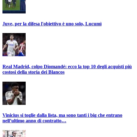
Juve, per la difesa l'obiettivo è uno solo, Lucumì
Real Madrid, colpo Diomandé: ecco la top 10 degli acquisti più
costosi della storia dei Blancos
Vinicius si toglie dalla lista, ma sono tanti i big che entrano
nell’ultimo anno di contratto…