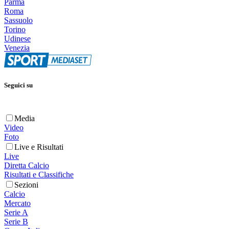
Parma
Roma
Sassuolo
Torino
Udinese
Venezia
Seguici su
Media
Video
Foto
Live e Risultati
Live
Diretta Calcio
Risultati e Classifiche
Sezioni
Calcio
Mercato
Serie A
Serie B