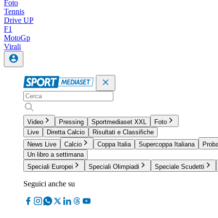
Foto
Tennis
Drive UP
F1
MotoGp
Virali
Video
Pressing
Sportmediaset XXL
Foto
Live
Diretta Calcio
Risultati e Classifiche
News Live
Calcio
Coppa Italia
Supercoppa Italiana
Proba
Un libro a settimana
Speciali Europei
Speciali Olimpiadi
Speciale Scudetti
Seguici anche su