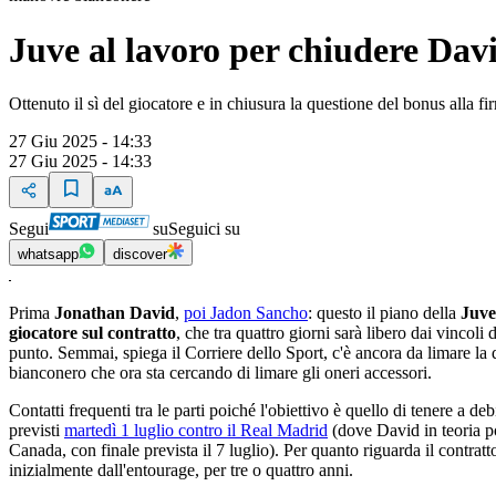
Juve al lavoro per chiudere Dav
Ottenuto il sì del giocatore e in chiusura la questione del bonus alla f
27 Giu 2025 - 14:33
27 Giu 2025 - 14:33
Segui
su
Seguici su
whatsapp
discover
Prima
Jonathan David
,
poi Jadon Sancho
: questo il piano della
Juv
giocatore sul contratto
, che tra quattro giorni sarà libero dai vincoli
punto. Semmai, spiega il Corriere dello Sport, c'è ancora da limare la 
bianconero che ora sta cercando di limare gli oneri accessori.
Contatti frequenti tra le parti poiché l'obiettivo è quello di tenere a de
previsti
martedì 1 luglio contro il Real Madrid
(dove David in teoria p
Canada, con finale prevista il 7 luglio). Per quanto riguarda il contr
inizialmente dall'entourage, per tre o quattro anni.