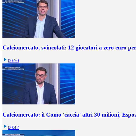
Calciomercato, svincolati: 12 giocatori a zero euro pe
00:50
Calciomercato: il Como 'caccia' altri 30 milioni, Espos
00:42