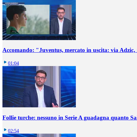
Accomando: "Juventus, mercato in uscita: via Adzic,
01:04
Follie turche: nessuno in Serie A guadagna quanto S
02:54