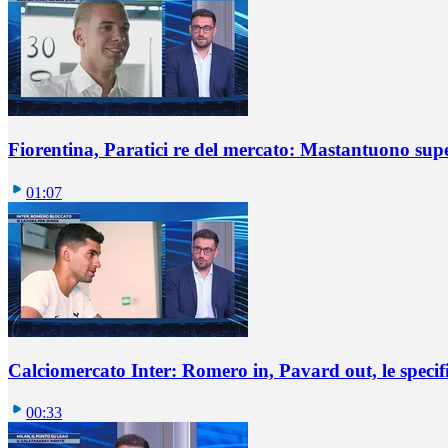
Fiorentina, Paratici re del mercato: Mastantuono sup
01:07
Calciomercato Inter: Romero in, Pavard out, le specif
00:33