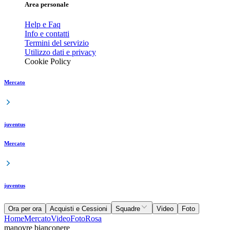
Area personale
Help e Faq
Info e contatti
Termini del servizio
Utilizzo dati e privacy
Cookie Policy
Mercato
juventus
Mercato
juventus
Ora per ora
Acquisti e Cessioni
Squadre
Video
Foto
Home
Mercato
Video
Foto
Rosa
manovre bianconere