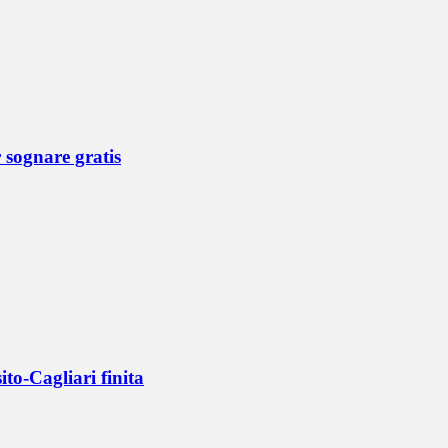
r sognare gratis
ito-Cagliari finita