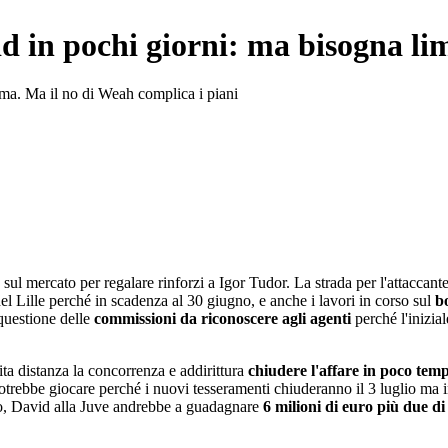
id in pochi giorni: ma bisogna li
irma. Ma il no di Weah complica i piani
e
sul mercato per regalare rinforzi a Igor Tudor. La strada per l'attaccan
 del Lille perché in scadenza al 30 giugno, e anche i lavori in corso sul
b
questione delle
commissioni da riconoscere agli agenti
perché l'inizial
bita distanza la concorrenza e addirittura
chiudere l'affare in poco tem
otrebbe giocare perché i nuovi tesseramenti chiuderanno il 3 luglio m
atto, David alla Juve andrebbe a guadagnare
6 milioni di euro più due d