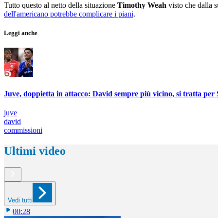
Tutto questo al netto della situazione
Timothy Weah
visto che dalla s
dell'americano potrebbe complicare i piani
.
Leggi anche
Juve, doppietta in attacco: David sempre più vicino, si tratta pe
juve
david
commissioni
Ultimi video
Vedi tutti
00:28