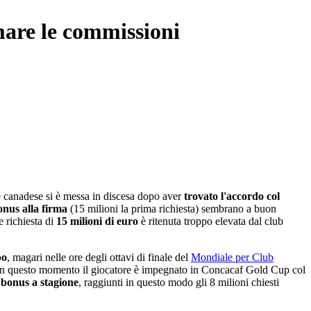
mare le commissioni
te canadese si è messa in discesa dopo aver
trovato l'accordo col
onus alla firma
(15 milioni la prima richiesta) sembrano a buon
e richiesta di
15 milioni di euro
è ritenuta troppo elevata dal club
po
, magari nelle ore degli ottavi di finale del
Mondiale per Club
a in questo momento il giocatore è impegnato in Concacaf Gold Cup col
i bonus a stagione
, raggiunti in questo modo gli 8 milioni chiesti