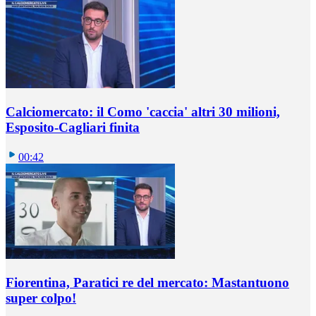
Calciomercato: il Como 'caccia' altri 30 milioni,
Esposito-Cagliari finita
00:42
Fiorentina, Paratici re del mercato: Mastantuono
super colpo!