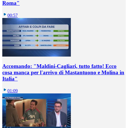
Roma"
00:57
Accomando: "Maldini-Cagliari, tutto fatto! Ecco
cosa manca per l'arrivo di Mastantuono e Molina in
Italia"
01:09