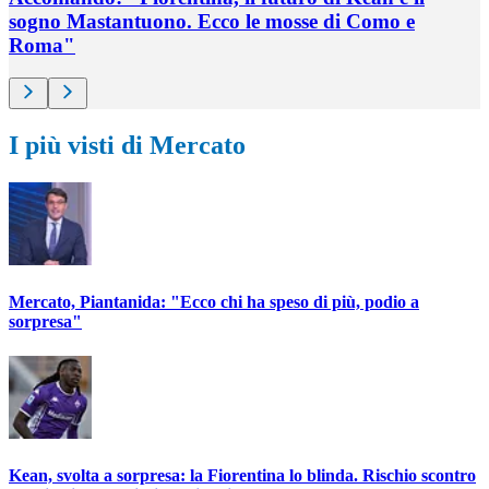
sogno Mastantuono. Ecco le mosse di Como e
Roma"
I più visti di Mercato
Mercato, Piantanida: "Ecco chi ha speso di più, podio a
sorpresa"
Kean, svolta a sorpresa: la Fiorentina lo blinda. Rischio scontro