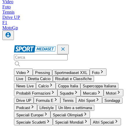
Video
Foto
Tennis
Drive UP
F1
MotoGp
Video
Pressing
Sportmediaset XXL
Foto
Live
Diretta Calcio
Risultati e Classifiche
News Live
Calcio
Coppa Italia
Supercoppa Italiana
Probabili Formazioni
Squadre
Mercato
Motori
Drive UP
Formula E
Tennis
Altri Sport
Sondaggi
Podcast
Lifestyle
Un libro a settimana
Speciali Europei
Speciali Olimpiadi
Speciale Scudetti
Speciali Mondiali
Altri Speciali