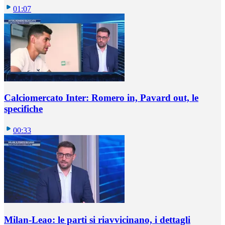
01:07
Calciomercato Inter: Romero in, Pavard out, le
specifiche
00:33
Milan-Leao: le parti si riavvicinano, i dettagli