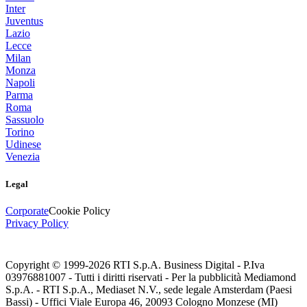
Inter
Juventus
Lazio
Lecce
Milan
Monza
Napoli
Parma
Roma
Sassuolo
Torino
Udinese
Venezia
Legal
Corporate
Cookie Policy
Privacy Policy
Copyright © 1999-
2026
RTI S.p.A. Business Digital - P.Iva
03976881007 - Tutti i diritti riservati - Per la pubblicità Mediamond
S.p.A. - RTI S.p.A., Mediaset N.V., sede legale Amsterdam (Paesi
Bassi) - Uffici Viale Europa 46, 20093 Cologno Monzese (MI)