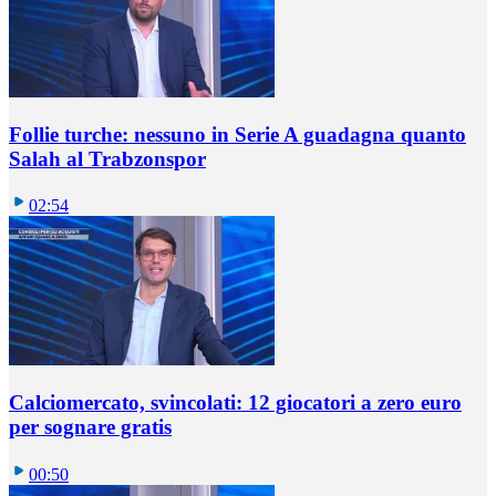
Follie turche: nessuno in Serie A guadagna quanto
Salah al Trabzonspor
02:54
Calciomercato, svincolati: 12 giocatori a zero euro
per sognare gratis
00:50