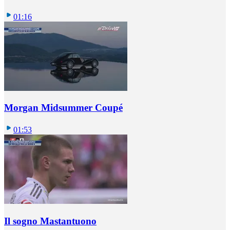
01:16
Morgan Midsummer Coupé
01:53
Il sogno Mastantuono