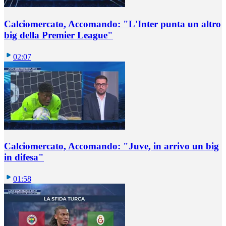
Calciomercato, Accomando: "L'Inter punta un altro
big della Premier League"
02:07
Calciomercato, Accomando: "Juve, in arrivo un big
in difesa"
01:58