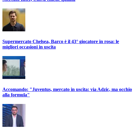
Supermercato Chelsea, Barco è il 43° giocatore in rosa: le
migliori occasioni in uscita
Accomando: "Juventus, mercato in uscita: via Adzic, ma occhio
alla formula"