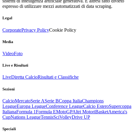
sistemi di intelligenza artificiale generativa. È altresì fatto divieto
espresso di utilizzare mezzi automatizzati di data scraping.
Legal
Corporate
Privacy Policy
Cookie Policy
Media
Video
Foto
Live e Risultati
Live
Diretta Calcio
Risultati e Classifiche
Sezioni
Calcio
Mercato
Serie A
Serie B
Coppa Italia
Champions
League
Europa League
Conference League
Calcio Estero
Supercoppa
Italiana
Formula 1
Formula E
MotoGP
Altri Motori
Basket
America's
Cup
Nations League
Tennis
Sci
Volley
Drive UP
Speciali