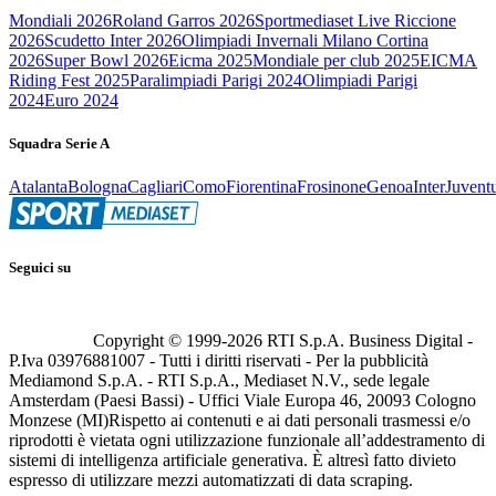
Mondiali 2026
Roland Garros 2026
Sportmediaset Live Riccione
2026
Scudetto Inter 2026
Olimpiadi Invernali Milano Cortina
2026
Super Bowl 2026
Eicma 2025
Mondiale per club 2025
EICMA
Riding Fest 2025
Paralimpiadi Parigi 2024
Olimpiadi Parigi
2024
Euro 2024
Squadra Serie A
Atalanta
Bologna
Cagliari
Como
Fiorentina
Frosinone
Genoa
Inter
Juvent
Seguici su
Copyright © 1999-
2026
RTI S.p.A. Business Digital -
P.Iva 03976881007 - Tutti i diritti riservati - Per la pubblicità
Mediamond S.p.A. - RTI S.p.A., Mediaset N.V., sede legale
Amsterdam (Paesi Bassi) - Uffici Viale Europa 46, 20093 Cologno
Monzese (MI)
Rispetto ai contenuti e ai dati personali trasmessi e/o
riprodotti è vietata ogni utilizzazione funzionale all’addestramento di
sistemi di intelligenza artificiale generativa. È altresì fatto divieto
espresso di utilizzare mezzi automatizzati di data scraping.