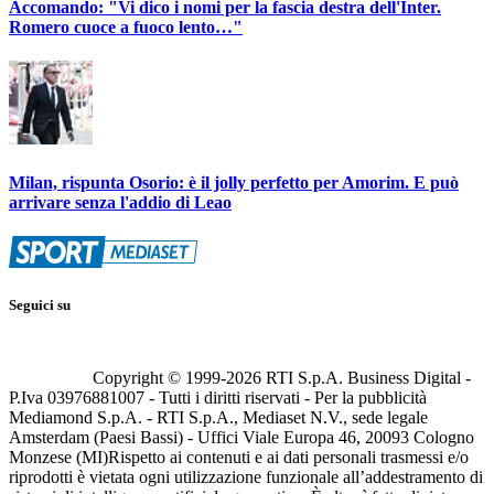
Accomando: "Vi dico i nomi per la fascia destra dell'Inter.
Romero cuoce a fuoco lento…"
Milan, rispunta Osorio: è il jolly perfetto per Amorim. E può
arrivare senza l'addio di Leao
Seguici su
Copyright © 1999-
2026
RTI S.p.A. Business Digital -
P.Iva 03976881007 - Tutti i diritti riservati - Per la pubblicità
Mediamond S.p.A. - RTI S.p.A., Mediaset N.V., sede legale
Amsterdam (Paesi Bassi) - Uffici Viale Europa 46, 20093 Cologno
Monzese (MI)
Rispetto ai contenuti e ai dati personali trasmessi e/o
riprodotti è vietata ogni utilizzazione funzionale all’addestramento di