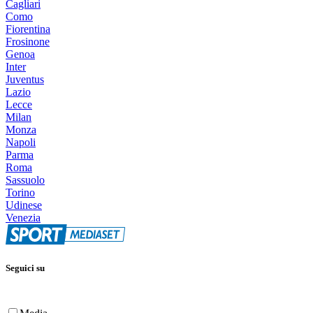
Cagliari
Como
Fiorentina
Frosinone
Genoa
Inter
Juventus
Lazio
Lecce
Milan
Monza
Napoli
Parma
Roma
Sassuolo
Torino
Udinese
Venezia
Seguici su