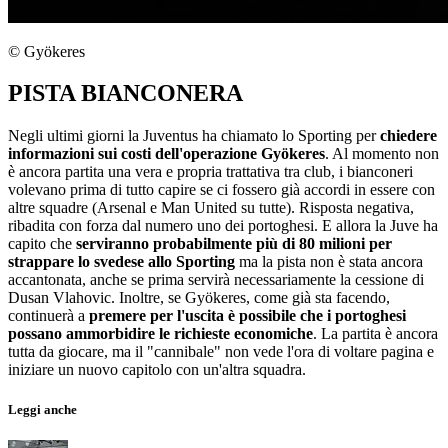
© Gyökeres
PISTA BIANCONERA
Negli ultimi giorni la Juventus ha chiamato lo Sporting per
chiedere
informazioni sui costi dell'operazione Gyökeres
. Al momento non
è ancora partita una vera e propria trattativa tra club, i bianconeri
volevano prima di tutto capire se ci fossero già accordi in essere con
altre squadre (Arsenal e Man United su tutte). Risposta negativa,
ribadita con forza dal numero uno dei portoghesi. E allora la Juve ha
capito che
serviranno probabilmente più di 80 milioni per
strappare lo svedese allo Sporting
ma la pista non è stata ancora
accantonata, anche se prima servirà necessariamente la cessione di
Dusan Vlahovic. Inoltre, se Gyökeres, come già sta facendo,
continuerà a
premere per l'uscita è possibile che i portoghesi
possano ammorbidire le richieste economiche
. La partita è ancora
tutta da giocare, ma il "cannibale" non vede l'ora di voltare pagina e
iniziare un nuovo capitolo con un'altra squadra.
Leggi anche