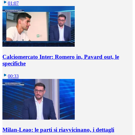
01:07
Calciomercato Inter: Romero in, Pavard out, le
specifiche
00:33
Milan-Leao: le parti si riavvicinano, i dettagli