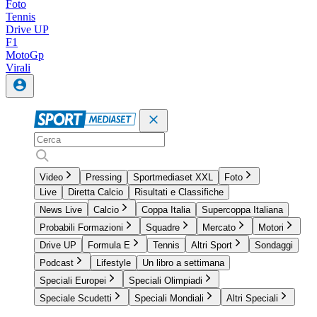
Foto
Tennis
Drive UP
F1
MotoGp
Virali
Video
Pressing
Sportmediaset XXL
Foto
Live
Diretta Calcio
Risultati e Classifiche
News Live
Calcio
Coppa Italia
Supercoppa Italiana
Probabili Formazioni
Squadre
Mercato
Motori
Drive UP
Formula E
Tennis
Altri Sport
Sondaggi
Podcast
Lifestyle
Un libro a settimana
Speciali Europei
Speciali Olimpiadi
Speciale Scudetti
Speciali Mondiali
Altri Speciali