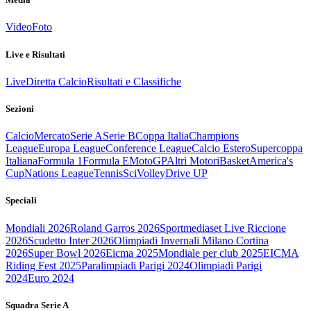
Video
Foto
Live e Risultati
Live
Diretta Calcio
Risultati e Classifiche
Sezioni
Calcio
Mercato
Serie A
Serie B
Coppa Italia
Champions
League
Europa League
Conference League
Calcio Estero
Supercoppa
Italiana
Formula 1
Formula E
MotoGP
Altri Motori
Basket
America's
Cup
Nations League
Tennis
Sci
Volley
Drive UP
Speciali
Mondiali 2026
Roland Garros 2026
Sportmediaset Live Riccione
2026
Scudetto Inter 2026
Olimpiadi Invernali Milano Cortina
2026
Super Bowl 2026
Eicma 2025
Mondiale per club 2025
EICMA
Riding Fest 2025
Paralimpiadi Parigi 2024
Olimpiadi Parigi
2024
Euro 2024
Squadra Serie A