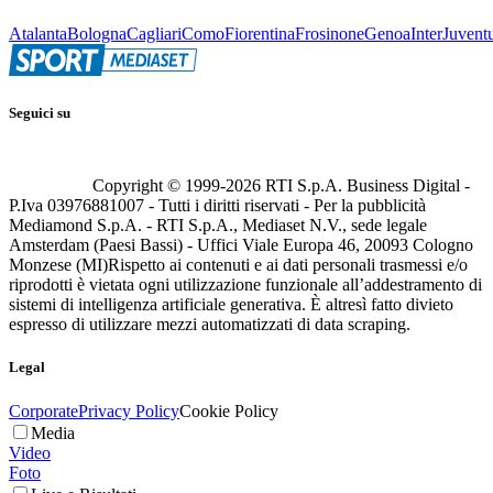
Atalanta
Bologna
Cagliari
Como
Fiorentina
Frosinone
Genoa
Inter
Juvent
Seguici su
Copyright © 1999-
2026
RTI S.p.A. Business Digital -
P.Iva 03976881007 - Tutti i diritti riservati - Per la pubblicità
Mediamond S.p.A. - RTI S.p.A., Mediaset N.V., sede legale
Amsterdam (Paesi Bassi) - Uffici Viale Europa 46, 20093 Cologno
Monzese (MI)
Rispetto ai contenuti e ai dati personali trasmessi e/o
riprodotti è vietata ogni utilizzazione funzionale all’addestramento di
sistemi di intelligenza artificiale generativa. È altresì fatto divieto
espresso di utilizzare mezzi automatizzati di data scraping.
Legal
Corporate
Privacy Policy
Cookie Policy
Media
Video
Foto