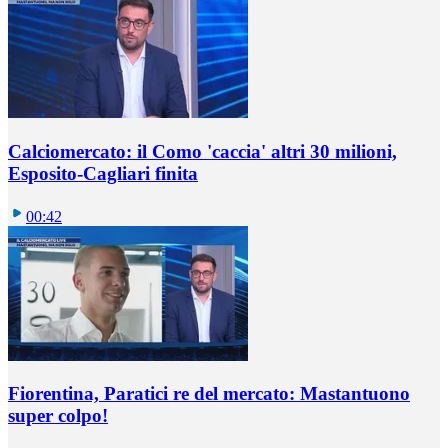
Calciomercato: il Como 'caccia' altri 30 milioni,
Esposito-Cagliari finita
00:42
Fiorentina, Paratici re del mercato: Mastantuono
super colpo!