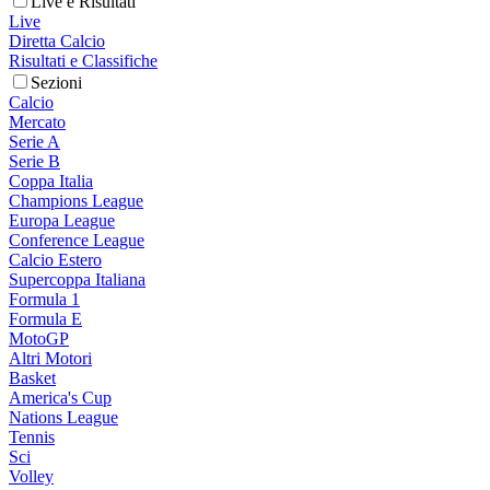
Live e Risultati
Live
Diretta Calcio
Risultati e Classifiche
Sezioni
Calcio
Mercato
Serie A
Serie B
Coppa Italia
Champions League
Europa League
Conference League
Calcio Estero
Supercoppa Italiana
Formula 1
Formula E
MotoGP
Altri Motori
Basket
America's Cup
Nations League
Tennis
Sci
Volley