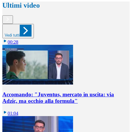
Ultimi video
Vedi tutti
00:28
Accomando: "Juventus, mercato in uscita: via
Adzic, ma occhio alla formula"
01:04