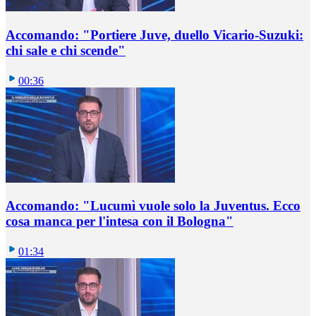
Accomando: "Portiere Juve, duello Vicario-Suzuki:
chi sale e chi scende"
00:36
Accomando: "Lucumì vuole solo la Juventus. Ecco
cosa manca per l'intesa con il Bologna"
01:34