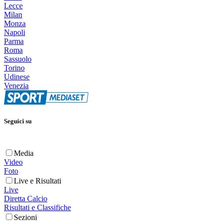
Lecce
Milan
Monza
Napoli
Parma
Roma
Sassuolo
Torino
Udinese
Venezia
Seguici su
Media
Video
Foto
Live e Risultati
Live
Diretta Calcio
Risultati e Classifiche
Sezioni