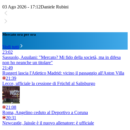
03 Ago 2026 - 17:12
Daniele Rubini
Mercato ora per ora
Vedi tutti
23:02
Sassuolo, Aquilani: "Mercato? Mi fido della società, ma in difesa
non ho neanche un titolare"
21:49
Ruggeri lascia l'Atletico Madrid: vicino il passaggio all'Aston Villa
21:39
Lecce, ufficiale la cessione di Früchtl al Salisburgo
21:08
Roma, Angelino ceduto al Deportivo a Coruna
20:31
Newcastle, Jaissle è il nuovo allenatore: è ufficiale