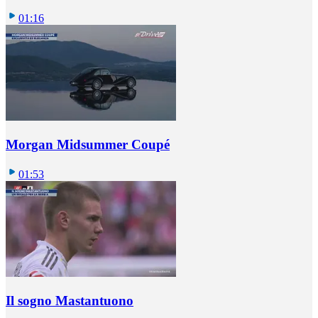
01:16
Morgan Midsummer Coupé
01:53
Il sogno Mastantuono