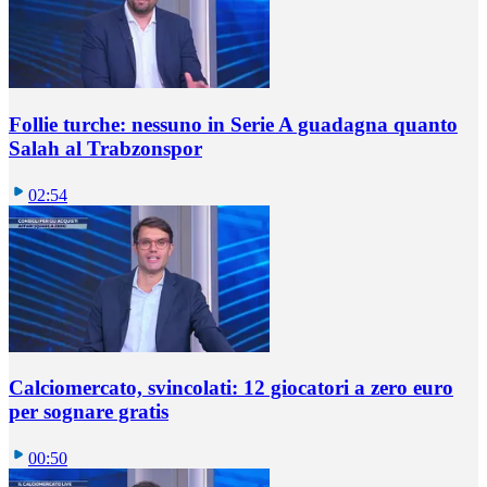
Follie turche: nessuno in Serie A guadagna quanto
Salah al Trabzonspor
02:54
Calciomercato, svincolati: 12 giocatori a zero euro
per sognare gratis
00:50