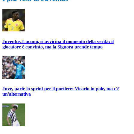
Juventus-Lucumì, si avvicina il momento della verità: il
giocatore è convinto, ma la Signora prende tempo
Juve, parte lo sprint per il portiere: Vicario in pole, ma c'è
un'alternativa