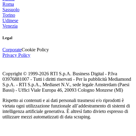
Roma
Sassuolo
Torino
Udinese
Venezia
Legal
Corporate
Cookie Policy
Privacy Policy
Copyright © 1999-
2026
RTI S.p.A. Business Digital - P.Iva
03976881007 - Tutti i diritti riservati - Per la pubblicità Mediamond
S.p.A. - RTI S.p.A., Mediaset N.V., sede legale Amsterdam (Paesi
Bassi) - Uffici Viale Europa 46, 20093 Cologno Monzese (MI)
Rispetto ai contenuti e ai dati personali trasmessi e/o riprodotti è
vietata ogni utilizzazione funzionale all’addestramento di sistemi di
intelligenza artificiale generativa. È altresì fatto divieto espresso di
utilizzare mezzi automatizzati di data scraping.