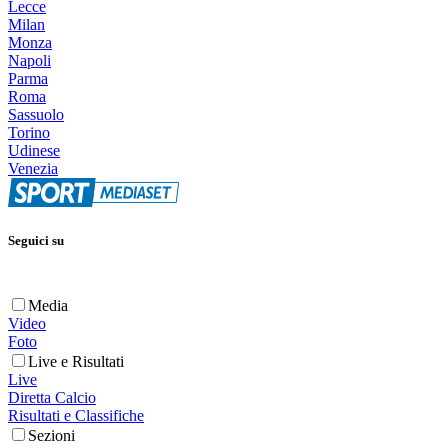
Lecce
Milan
Monza
Napoli
Parma
Roma
Sassuolo
Torino
Udinese
Venezia
Seguici su
Media
Video
Foto
Live e Risultati
Live
Diretta Calcio
Risultati e Classifiche
Sezioni