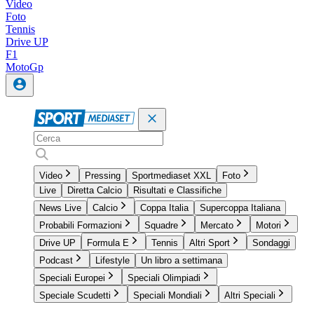
Video
Foto
Tennis
Drive UP
F1
MotoGp
Video
Pressing
Sportmediaset XXL
Foto
Live
Diretta Calcio
Risultati e Classifiche
News Live
Calcio
Coppa Italia
Supercoppa Italiana
Probabili Formazioni
Squadre
Mercato
Motori
Drive UP
Formula E
Tennis
Altri Sport
Sondaggi
Podcast
Lifestyle
Un libro a settimana
Speciali Europei
Speciali Olimpiadi
Speciale Scudetti
Speciali Mondiali
Altri Speciali