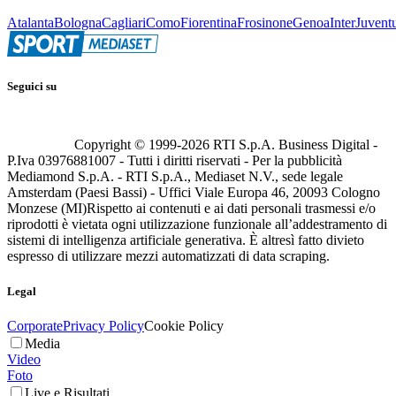
Atalanta
Bologna
Cagliari
Como
Fiorentina
Frosinone
Genoa
Inter
Juvent
Seguici su
Copyright © 1999-
2026
RTI S.p.A. Business Digital -
P.Iva 03976881007 - Tutti i diritti riservati - Per la pubblicità
Mediamond S.p.A. - RTI S.p.A., Mediaset N.V., sede legale
Amsterdam (Paesi Bassi) - Uffici Viale Europa 46, 20093 Cologno
Monzese (MI)
Rispetto ai contenuti e ai dati personali trasmessi e/o
riprodotti è vietata ogni utilizzazione funzionale all’addestramento di
sistemi di intelligenza artificiale generativa. È altresì fatto divieto
espresso di utilizzare mezzi automatizzati di data scraping.
Legal
Corporate
Privacy Policy
Cookie Policy
Media
Video
Foto
Live e Risultati