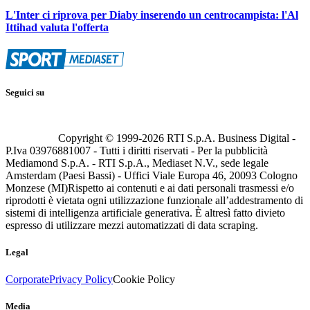
L'Inter ci riprova per Diaby inserendo un centrocampista: l'Al
Ittihad valuta l'offerta
Seguici su
Copyright © 1999-
2026
RTI S.p.A. Business Digital -
P.Iva 03976881007 - Tutti i diritti riservati - Per la pubblicità
Mediamond S.p.A. - RTI S.p.A., Mediaset N.V., sede legale
Amsterdam (Paesi Bassi) - Uffici Viale Europa 46, 20093 Cologno
Monzese (MI)
Rispetto ai contenuti e ai dati personali trasmessi e/o
riprodotti è vietata ogni utilizzazione funzionale all’addestramento di
sistemi di intelligenza artificiale generativa. È altresì fatto divieto
espresso di utilizzare mezzi automatizzati di data scraping.
Legal
Corporate
Privacy Policy
Cookie Policy
Media