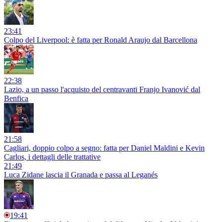
23:41
Colpo del Liverpool: è fatta per Ronald Araujo dal Barcellona
22:38
Lazio, a un passo l'acquisto del centravanti Franjo Ivanović dal
Benfica
21:58
Cagliari, doppio colpo a segno: fatta per Daniel Maldini e Kevin
Carlos, i dettagli delle trattative
21:49
Luca Zidane lascia il Granada e passa al Leganés
19:41