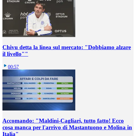
Chivu detta la linea sul mercato: "Dobbiamo alzare
il livello""
00:57
Accomando: "Maldini-Cagliari, tutto fatto! Ecco
cosa manca per l'arrivo di Mastantuono e Molina in
Italia"