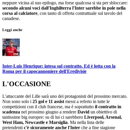
neppure vicina al suo epilogo, ma forse qualcosa si sta per sbloccare:
secondo alcuni voci dall'Inghilterra l'Inter sarebbe in pole nella
corsa al calciatore
, con tanto di offerta contrattuale sul tavolo del
canadese.
Leggi anche
Inter-Luis Henrique: intesa sul contratto. Ed è lotta con la
Roma per il capocannoniere dell'Eredivisie
L'OCCASIONE
L'attaccante del Lille sarà uno dei protagonisti del prossimo mercato.
Non sono solo i
25 gol e 11 assist
messi a referto in tutte le
competizioni con il club francese, ma è soprattutto
il contratto in
scadenza
nel prossimo giugno a
rendere
David
un obiettivo di
tantissime big europee: su di lui ci sarebbero
Liverpool, Arsenal,
West Ham, Newcastle e Marsiglia
. Ma nella lista delle
pretendenti
c'è sicuramente anche l'Inter
che a fine stagione