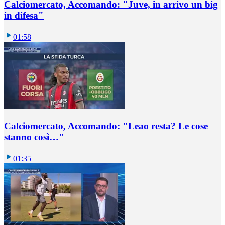
Calciomercato, Accomando: "Juve, in arrivo un big
in difesa"
01:58
Calciomercato, Accomando: "Leao resta? Le cose
stanno così…"
01:35