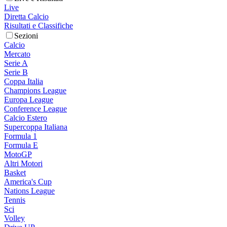
Live
Diretta Calcio
Risultati e Classifiche
Sezioni
Calcio
Mercato
Serie A
Serie B
Coppa Italia
Champions League
Europa League
Conference League
Calcio Estero
Supercoppa Italiana
Formula 1
Formula E
MotoGP
Altri Motori
Basket
America's Cup
Nations League
Tennis
Sci
Volley