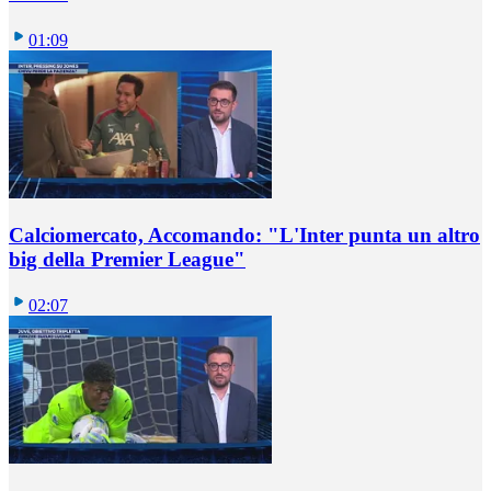
01:09
Calciomercato, Accomando: "L'Inter punta un altro
big della Premier League"
02:07