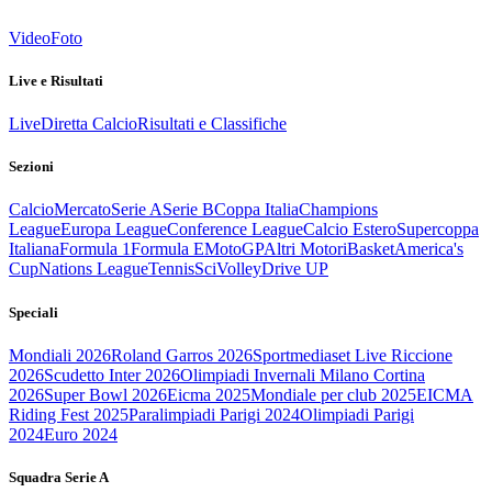
Video
Foto
Live e Risultati
Live
Diretta Calcio
Risultati e Classifiche
Sezioni
Calcio
Mercato
Serie A
Serie B
Coppa Italia
Champions
League
Europa League
Conference League
Calcio Estero
Supercoppa
Italiana
Formula 1
Formula E
MotoGP
Altri Motori
Basket
America's
Cup
Nations League
Tennis
Sci
Volley
Drive UP
Speciali
Mondiali 2026
Roland Garros 2026
Sportmediaset Live Riccione
2026
Scudetto Inter 2026
Olimpiadi Invernali Milano Cortina
2026
Super Bowl 2026
Eicma 2025
Mondiale per club 2025
EICMA
Riding Fest 2025
Paralimpiadi Parigi 2024
Olimpiadi Parigi
2024
Euro 2024
Squadra Serie A