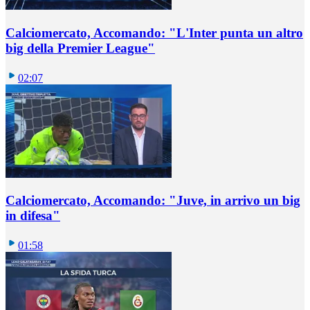
Calciomercato, Accomando: "L'Inter punta un altro
big della Premier League"
02:07
Calciomercato, Accomando: "Juve, in arrivo un big
in difesa"
01:58