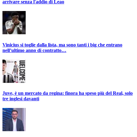
arrivare senza l'addio di Leao
Vinicius si toglie dalla lista, ma sono tanti i big che entrano
nell’ultimo anno di contratto…
Juve, è un mercato da regina: finora ha speso più del Real, solo
tre inglesi davanti