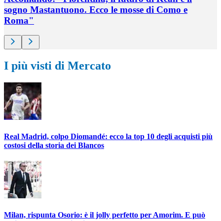
sogno Mastantuono. Ecco le mosse di Como e
Roma"
I più visti di Mercato
Real Madrid, colpo Diomandé: ecco la top 10 degli acquisti più
costosi della storia dei Blancos
Milan, rispunta Osorio: è il jolly perfetto per Amorim. E può