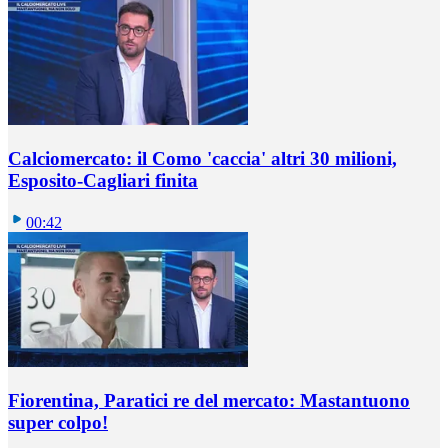
Calciomercato: il Como 'caccia' altri 30 milioni,
Esposito-Cagliari finita
00:42
Fiorentina, Paratici re del mercato: Mastantuono
super colpo!