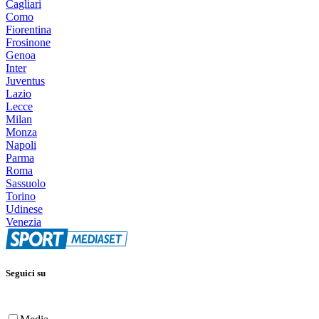
Cagliari
Como
Fiorentina
Frosinone
Genoa
Inter
Juventus
Lazio
Lecce
Milan
Monza
Napoli
Parma
Roma
Sassuolo
Torino
Udinese
Venezia
Seguici su