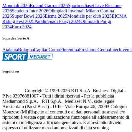
Mondiali 2026
Roland Garros 2026
Sportmediaset Live Riccione
2026
Scudetto Inter 2026
Olimpiadi Invernali Milano Cortina
2026
Super Bowl 2026
Eicma 2025
Mondiale per club 2025
EICMA
Riding Fest 2025
Paralimpiadi Parigi 2024
Olimpiadi Parigi
2024
Euro 2024
Squadra Serie A
Atalanta
Bologna
Cagliari
Como
Fiorentina
Frosinone
Genoa
Inter
Juvent
Seguici su
Copyright © 1999-
2026
RTI S.p.A. Business Digital -
P.Iva 03976881007 - Tutti i diritti riservati - Per la pubblicità
Mediamond S.p.A. - RTI S.p.A., Mediaset N.V., sede legale
Amsterdam (Paesi Bassi) - Uffici Viale Europa 46, 20093 Cologno
Monzese (MI)
Rispetto ai contenuti e ai dati personali trasmessi e/o
riprodotti è vietata ogni utilizzazione funzionale all’addestramento di
sistemi di intelligenza artificiale generativa. È altresì fatto divieto
espresso di utilizzare mezzi automatizzati di data scraping.