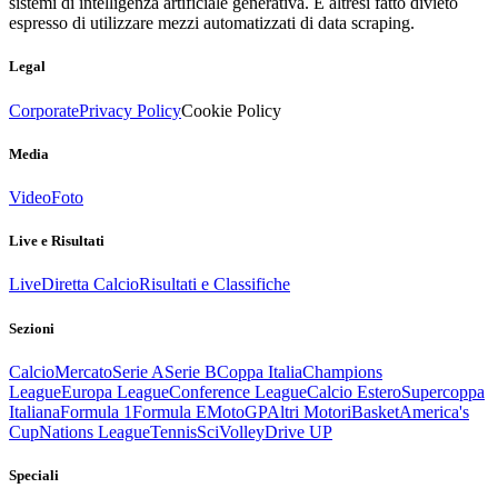
sistemi di intelligenza artificiale generativa. È altresì fatto divieto
espresso di utilizzare mezzi automatizzati di data scraping.
Legal
Corporate
Privacy Policy
Cookie Policy
Media
Video
Foto
Live e Risultati
Live
Diretta Calcio
Risultati e Classifiche
Sezioni
Calcio
Mercato
Serie A
Serie B
Coppa Italia
Champions
League
Europa League
Conference League
Calcio Estero
Supercoppa
Italiana
Formula 1
Formula E
MotoGP
Altri Motori
Basket
America's
Cup
Nations League
Tennis
Sci
Volley
Drive UP
Speciali