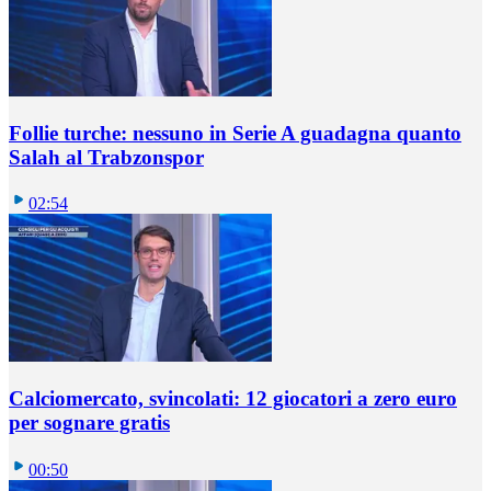
Follie turche: nessuno in Serie A guadagna quanto
Salah al Trabzonspor
02:54
Calciomercato, svincolati: 12 giocatori a zero euro
per sognare gratis
00:50