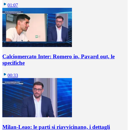
01:07
Calciomercato Inter: Romero in, Pavard out, le
specifiche
00:33
Milan-Leao: le parti si riavvicinano, i dettagli