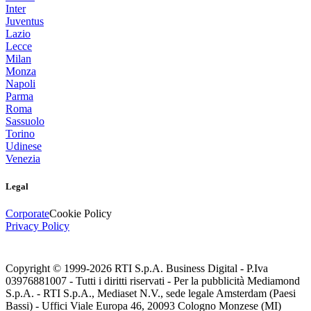
Inter
Juventus
Lazio
Lecce
Milan
Monza
Napoli
Parma
Roma
Sassuolo
Torino
Udinese
Venezia
Legal
Corporate
Cookie Policy
Privacy Policy
Copyright © 1999-
2026
RTI S.p.A. Business Digital - P.Iva
03976881007 - Tutti i diritti riservati - Per la pubblicità Mediamond
S.p.A. - RTI S.p.A., Mediaset N.V., sede legale Amsterdam (Paesi
Bassi) - Uffici Viale Europa 46, 20093 Cologno Monzese (MI)