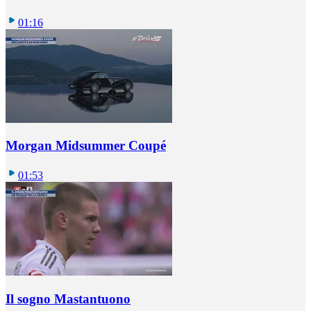
01:16
Morgan Midsummer Coupé
01:53
Il sogno Mastantuono