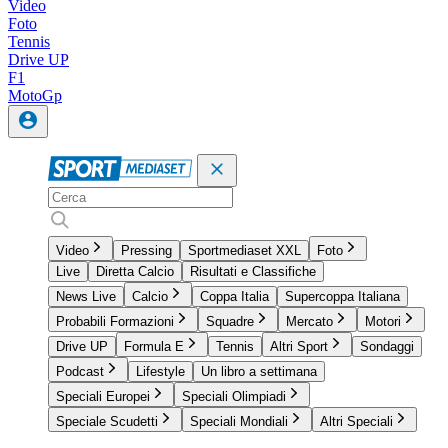
Video
Foto
Tennis
Drive UP
F1
MotoGp
Video
Pressing
Sportmediaset XXL
Foto
Live
Diretta Calcio
Risultati e Classifiche
News Live
Calcio
Coppa Italia
Supercoppa Italiana
Probabili Formazioni
Squadre
Mercato
Motori
Drive UP
Formula E
Tennis
Altri Sport
Sondaggi
Podcast
Lifestyle
Un libro a settimana
Speciali Europei
Speciali Olimpiadi
Speciale Scudetti
Speciali Mondiali
Altri Speciali