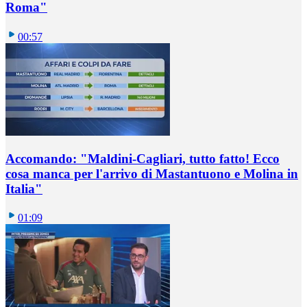
Roma"
00:57
Accomando: "Maldini-Cagliari, tutto fatto! Ecco
cosa manca per l'arrivo di Mastantuono e Molina in
Italia"
01:09